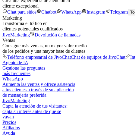
Crea una experiencia de atención al
cliente excepcional
Chat para sitios
Chatbot
WhatsApp
Instagram
Telegram
To
Marketing
Transforma el tráfico en
clientes potenciales cualificados
JivoMarketing
Devolución de llamadas
Ventas
Consigue más ventas, un mayor valor medio
de los pedidos y una mayor base de clientes
Teléfono empresarial de JivoChat
Chat de equipos de JivoChat
In
Agente de IA
Gestiona las preguntas
más frecuentes
WhatsApp
Aumenta las ventas y ofrece asistencia
a tus clientes a través de su aplicación
de mensajería preferida
JivoMarketing
Capta la atención de tus visitantes:
capta su interés antes de que se
vayan
Precios
Afiliados
Ayuda