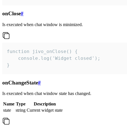
onClose
#
Is executed when chat window is minimized.
function jivo_onClose() {

    console.log('Widget closed');

}
onChangeState
#
Is executed when chat window state has changed.
Name
Type
Description
state
string
Current widget state