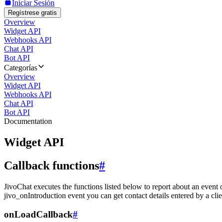
Iniciar Sesión
Regístrese gratis
Overview
Widget API
Webhooks API
Chat API
Bot API
Categorías
Overview
Widget API
Webhooks API
Chat API
Bot API
Documentation
Widget API
Callback functions
#
JivoChat executes the functions listed below to report about an event 
jivo_onIntroduction event you can get contact details entered by a clie
onLoadCallback
#