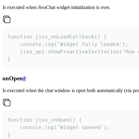
Is executed when JivoChat widget initialization is over.
function jivo_onLoadCallback() {

    console.log('Widget fully loaded');

    jivo_api.showProactiveInvitation("How c
}
onOpen
#
Is executed when the chat window is open both automatically (via proa
function jivo_onOpen() {

    console.log('Widget opened');

}