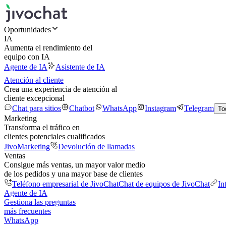
Oportunidades
IA
Aumenta el rendimiento del
equipo con IA
Agente de IA
Asistente de IA
Atención al cliente
Crea una experiencia de atención al
cliente excepcional
Chat para sitios
Chatbot
WhatsApp
Instagram
Telegram
To
Marketing
Transforma el tráfico en
clientes potenciales cualificados
JivoMarketing
Devolución de llamadas
Ventas
Consigue más ventas, un mayor valor medio
de los pedidos y una mayor base de clientes
Teléfono empresarial de JivoChat
Chat de equipos de JivoChat
In
Agente de IA
Gestiona las preguntas
más frecuentes
WhatsApp