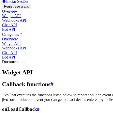
Iniciar Sesión
Regístrese gratis
Overview
Widget API
Webhooks API
Chat API
Bot API
Categorías
Overview
Widget API
Webhooks API
Chat API
Bot API
Documentation
Widget API
Callback functions
#
JivoChat executes the functions listed below to report about an event 
jivo_onIntroduction event you can get contact details entered by a clie
onLoadCallback
#