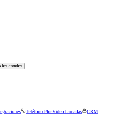
 los canales
tegraciones
Teléfono Plus
Video llamadas
CRM