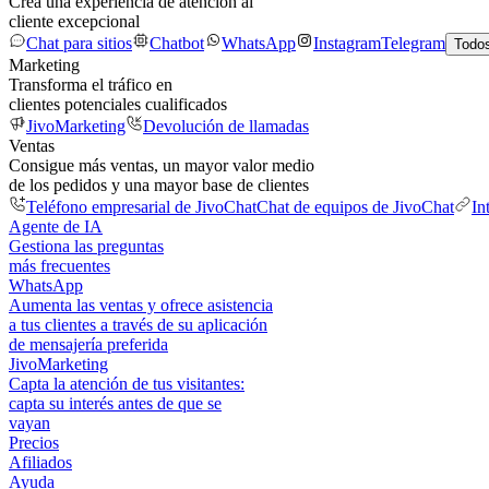
Crea una experiencia de atención al
cliente excepcional
Chat para sitios
Chatbot
WhatsApp
Instagram
Telegram
Todos
Marketing
Transforma el tráfico en
clientes potenciales cualificados
JivoMarketing
Devolución de llamadas
Ventas
Consigue más ventas, un mayor valor medio
de los pedidos y una mayor base de clientes
Teléfono empresarial de JivoChat
Chat de equipos de JivoChat
In
Agente de IA
Gestiona las preguntas
más frecuentes
WhatsApp
Aumenta las ventas y ofrece asistencia
a tus clientes a través de su aplicación
de mensajería preferida
JivoMarketing
Capta la atención de tus visitantes:
capta su interés antes de que se
vayan
Precios
Afiliados
Ayuda