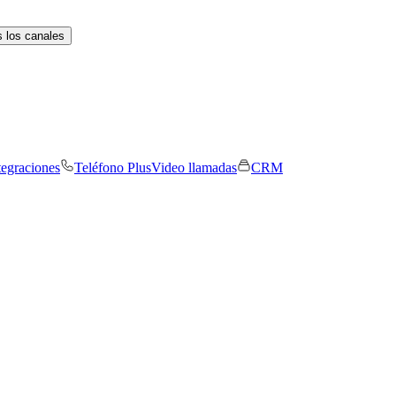
 los canales
tegraciones
Teléfono Plus
Video llamadas
CRM