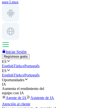
para Linux
Iniciar Sesión
Regístrese gratis
ES
English
Türkçe
Português
ES
English
Türkçe
Português
Oportunidades
IA
Aumenta el rendimiento del
equipo con IA
Agente de IA
Asistente de IA
Atención al cliente