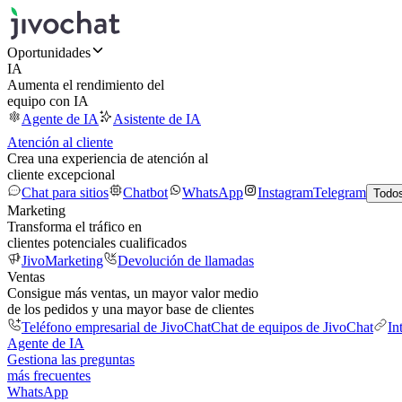
Oportunidades
IA
Aumenta el rendimiento del
equipo con IA
Agente de IA
Asistente de IA
Atención al cliente
Crea una experiencia de atención al
cliente excepcional
Chat para sitios
Chatbot
WhatsApp
Instagram
Telegram
Todos
Marketing
Transforma el tráfico en
clientes potenciales cualificados
JivoMarketing
Devolución de llamadas
Ventas
Consigue más ventas, un mayor valor medio
de los pedidos y una mayor base de clientes
Teléfono empresarial de JivoChat
Chat de equipos de JivoChat
In
Agente de IA
Gestiona las preguntas
más frecuentes
WhatsApp