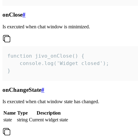
onClose
#
Is executed when chat window is minimized.
function jivo_onClose() {

    console.log('Widget closed');

}
onChangeState
#
Is executed when chat window state has changed.
Name
Type
Description
state
string
Current widget state