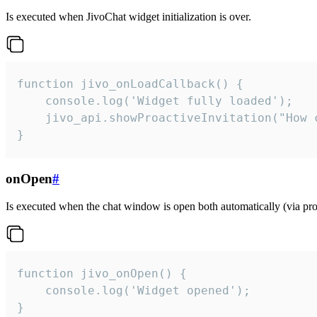
Is executed when JivoChat widget initialization is over.
function jivo_onLoadCallback() {

    console.log('Widget fully loaded');

    jivo_api.showProactiveInvitation("How c
}
onOpen
#
Is executed when the chat window is open both automatically (via proa
function jivo_onOpen() {

    console.log('Widget opened');

}