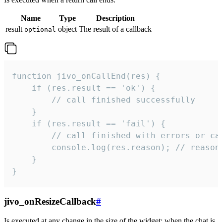
Name
Type
Description
result
object
The result of a callback
optional
function jivo_onCallEnd(res) {

    if (res.result == 'ok') {

        // call finished successfully

    }

    if (res.result == 'fail') {

        // call finished with errors or can
        console.log(res.reason); // reason 
    }

}
jivo_onResizeCallback
#
Is executed at any change in the size of the widget: when the chat is