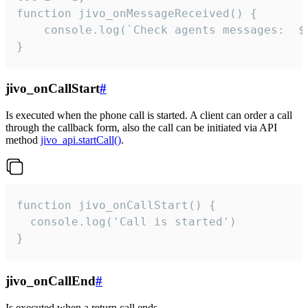
function jivo_onMessageReceived() {

	console.log(`Check agents messages:  ${i++}`)

}
jivo_onCallStart
#
Is executed when the phone call is started. A client can order a call
through the callback form, also the call can be initiated via API
method
jivo_api.startCall()
.
function jivo_onCallStart() {

  console.log('Call is started')

}
jivo_onCallEnd
#
Is executed when a return call ends.