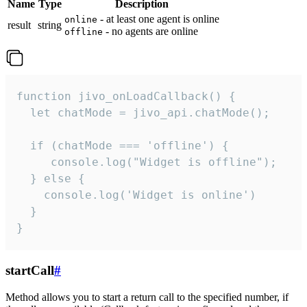
Name
Type
Description
- at least one agent is online
online
result
string
- no agents are online
offline
function jivo_onLoadCallback() {

  let chatMode = jivo_api.chatMode();

  if (chatMode === 'offline') {

     console.log("Widget is offline");

  } else {

    console.log('Widget is online')

  }

}
startCall
#
Method allows you to start a return call to the specified number, if