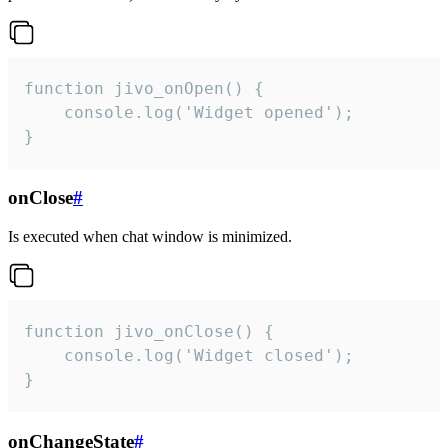
function jivo_onOpen() {

    console.log('Widget opened');

}
onClose
#
Is executed when chat window is minimized.
function jivo_onClose() {

    console.log('Widget closed');

}
onChangeState
#