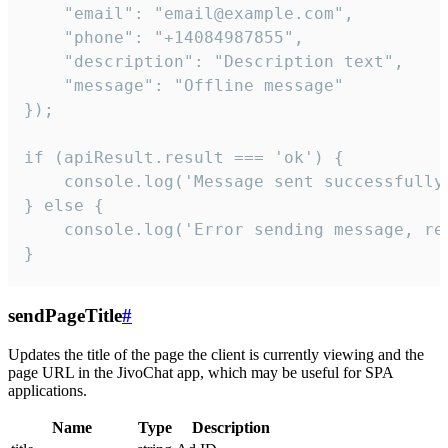
    "email": "email@example.com",

    "phone": "+14084987855",

    "description": "Description text",

    "message": "Offline message"

});

if (apiResult.result === 'ok') {

    console.log('Message sent successfully'
} else {

    console.log('Error sending message, rea
}
sendPageTitle
#
Updates the title of the page the client is currently viewing and the
page URL in the JivoChat app, which may be useful for SPA
applications.
Name
Type
Description