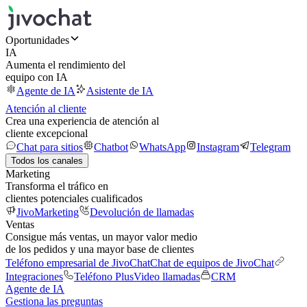
Oportunidades
IA
Aumenta el rendimiento del
equipo con IA
Agente de IA
Asistente de IA
Atención al cliente
Crea una experiencia de atención al
cliente excepcional
Chat para sitios
Chatbot
WhatsApp
Instagram
Telegram
Todos los canales
Marketing
Transforma el tráfico en
clientes potenciales cualificados
JivoMarketing
Devolución de llamadas
Ventas
Consigue más ventas, un mayor valor medio
de los pedidos y una mayor base de clientes
Teléfono empresarial de JivoChat
Chat de equipos de JivoChat
Integraciones
Teléfono Plus
Video llamadas
CRM
Agente de IA
Gestiona las preguntas