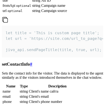
title
string
Ad ID
fromApi
string
Campaign name
optional
url
string
Campaign source
optional
let title = 'This is custom page title';

let url = 'https://site.com/url_to_page?q=p
jivo_api.sendPageTitle(title, true, url);
setContactInfo
#
Sets the contact info for the visitor. The data is displayed to the agent
similarly as if the visitors introduced themselves in the chat window.
Name
Type
Description
name
string
Client's name сайта
email
string
Client's email
phone
string
Client's phone number