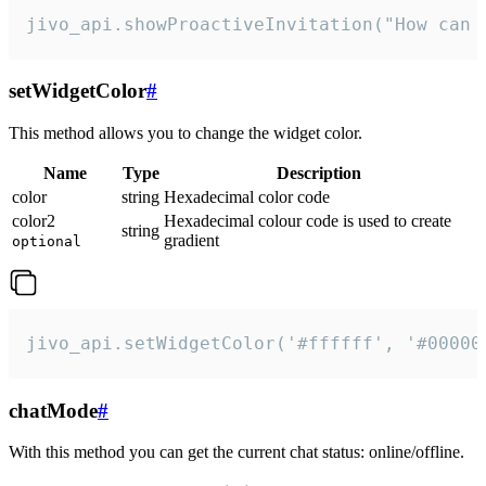
jivo_api.showProactiveInvitation("How can 
setWidgetColor
#
This method allows you to change the widget color.
Name
Type
Description
color
string
Hexadecimal color code
color2
Hexadecimal colour code is used to create
string
gradient
optional
jivo_api.setWidgetColor('#ffffff', '#00000
chatMode
#
With this method you can get the current chat status: online/offline.