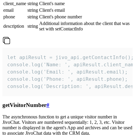
client_name
string
Client's name
email
string
Client's email
phone
string
Client's phone number
Additional information about the client that was
description
string
set with setContactInfo
let apiResult = jivo_api.getContactInfo();

console.log('Name: ', apiResult.client_name
console.log('Email: ', apiResult.email);

console.log('Phone: ', apiResult.phone);

console.log('Description: ', apiResult.des
getVisitorNumber
#
The asynchronous function to get a unique visitor number in
JivoChat. Visitors are numbered sequentially: 1, 2, 3, etc. Visitor
number is displayed in the agent's App and archives and can be used
to associate JivoChat data with the CRM data.