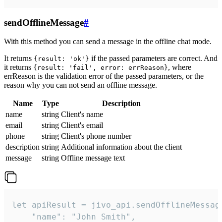
sendOfflineMessage
#
With this method you can send a message in the offline chat mode.
It returns
if the passed parameters are correct. And
{result: 'ok'}
it returns
, where
{result: 'fail', error: errReason}
errReason is the validation error of the passed parameters, or the
reason why you can not send an offline message.
Name
Type
Description
name
string
Client's name
email
string
Client's email
phone
string
Client's phone number
description
string
Additional information about the client
message
string
Offline message text
let apiResult = jivo_api.sendOfflineMessage
    "name": "John Smith",
