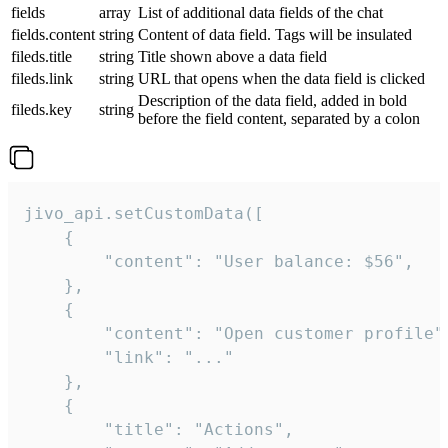
fields
array
List of additional data fields of the chat
fields.content
string
Content of data field. Tags will be insulated
fileds.title
string
Title shown above a data field
fileds.link
string
URL that opens when the data field is clicked
Description of the data field, added in bold
fileds.key
string
before the field content, separated by a colon
jivo_api.setCustomData([

    {

        "content": "User balance: $56",

    },

    {

        "content": "Open customer profile",
        "link": "..."

    },

    {

        "title": "Actions",
