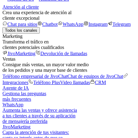
Atención al cliente
Crea una experiencia de atención al
cliente excepcional
Chat para sitios
Chatbot
WhatsApp
Instagram
Telegram
Todos los canales
Marketing
Transforma el tráfico en
clientes potenciales cualificados
JivoMarketing
Devolución de llamadas
Ventas
Consigue más ventas, un mayor valor medio
de los pedidos y una mayor base de clientes
Teléfono empresarial de JivoChat
Chat de equipos de JivoChat
Integraciones
Teléfono Plus
Video llamadas
CRM
Agente de IA
Gestiona las preguntas
más frecuentes
WhatsApp
Aumenta las ventas y ofrece asistencia
a tus clientes a través de su aplicación
de mensajería preferida
JivoMarketing
Capta la atención de tus visitantes:
capta su interés antes de que se