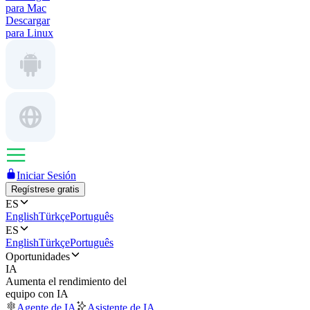
para Mac
Descargar
para Linux
Iniciar Sesión
Regístrese gratis
ES
English
Türkçe
Português
ES
English
Türkçe
Português
Oportunidades
IA
Aumenta el rendimiento del
equipo con IA
Agente de IA
Asistente de IA