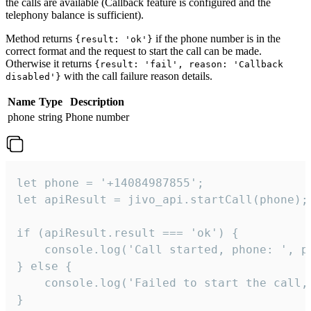
the calls are available (Callback feature is configured and the
telephony balance is sufficient).
Method returns
if the phone number is in the
{result: 'ok'}
correct format and the request to start the call can be made.
Otherwise it returns
{result: 'fail', reason: 'Callback
with the call failure reason details.
disabled'}
Name
Type
Description
phone
string
Phone number
let phone = '+14084987855';

let apiResult = jivo_api.startCall(phone);

if (apiResult.result === 'ok') {

    console.log('Call started, phone: ', ph
} else {

    console.log('Failed to start the call,
}