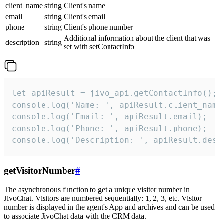
client_name
string
Client's name
email
string
Client's email
phone
string
Client's phone number
Additional information about the client that was
description
string
set with setContactInfo
let apiResult = jivo_api.getContactInfo();

console.log('Name: ', apiResult.client_name
console.log('Email: ', apiResult.email);

console.log('Phone: ', apiResult.phone);

console.log('Description: ', apiResult.des
getVisitorNumber
#
The asynchronous function to get a unique visitor number in
JivoChat. Visitors are numbered sequentially: 1, 2, 3, etc. Visitor
number is displayed in the agent's App and archives and can be used
to associate JivoChat data with the CRM data.