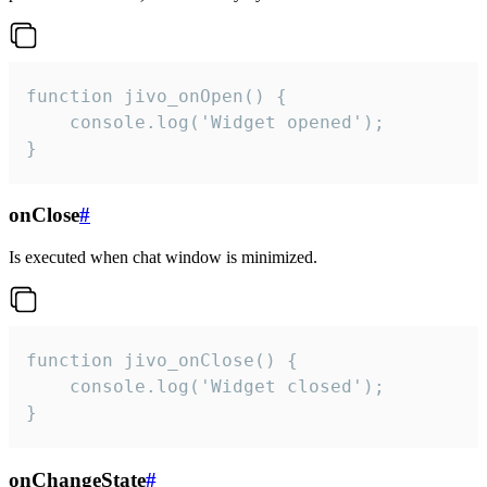
function jivo_onOpen() {

    console.log('Widget opened');

}
onClose
#
Is executed when chat window is minimized.
function jivo_onClose() {

    console.log('Widget closed');

}
onChangeState
#