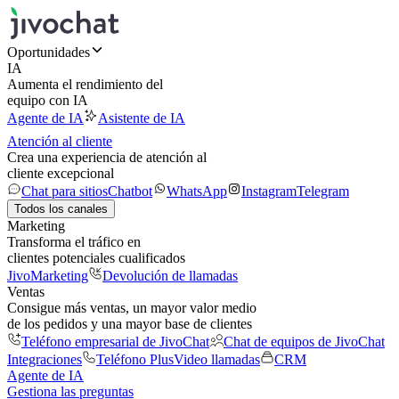
Oportunidades
IA
Aumenta el rendimiento del
equipo con IA
Agente de IA
Asistente de IA
Atención al cliente
Crea una experiencia de atención al
cliente excepcional
Chat para sitios
Chatbot
WhatsApp
Instagram
Telegram
Todos los canales
Marketing
Transforma el tráfico en
clientes potenciales cualificados
JivoMarketing
Devolución de llamadas
Ventas
Consigue más ventas, un mayor valor medio
de los pedidos y una mayor base de clientes
Teléfono empresarial de JivoChat
Chat de equipos de JivoChat
Integraciones
Teléfono Plus
Video llamadas
CRM
Agente de IA
Gestiona las preguntas