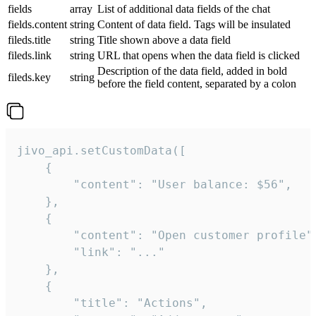
fields
array
List of additional data fields of the chat
fields.content
string
Content of data field. Tags will be insulated
fileds.title
string
Title shown above a data field
fileds.link
string
URL that opens when the data field is clicked
Description of the data field, added in bold
fileds.key
string
before the field content, separated by a colon
jivo_api.setCustomData([

    {

        "content": "User balance: $56",

    },

    {

        "content": "Open customer profile",
        "link": "..."

    },

    {

        "title": "Actions",
