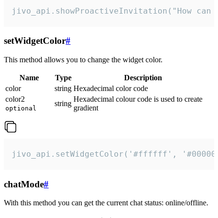
jivo_api.showProactiveInvitation("How can 
setWidgetColor
#
This method allows you to change the widget color.
Name
Type
Description
color
string
Hexadecimal color code
color2
Hexadecimal colour code is used to create
string
gradient
optional
jivo_api.setWidgetColor('#ffffff', '#00000
chatMode
#
With this method you can get the current chat status: online/offline.