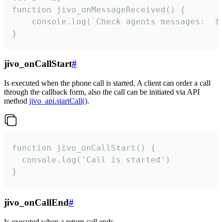
function jivo_onMessageReceived() {

	console.log(`Check agents messages:  ${i++}`)

}
jivo_onCallStart
#
Is executed when the phone call is started. A client can order a call
through the callback form, also the call can be initiated via API
method
jivo_api.startCall()
.
function jivo_onCallStart() {

  console.log('Call is started')

}
jivo_onCallEnd
#
Is executed when a return call ends.