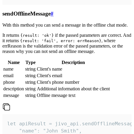
sendOfflineMessage
#
With this method you can send a message in the offline chat mode.
It returns
if the passed parameters are correct. And
{result: 'ok'}
it returns
, where
{result: 'fail', error: errReason}
errReason is the validation error of the passed parameters, or the
reason why you can not send an offline message.
Name
Type
Description
name
string
Client's name
email
string
Client's email
phone
string
Client's phone number
description
string
Additional information about the client
message
string
Offline message text
let apiResult = jivo_api.sendOfflineMessage
    "name": "John Smith",
