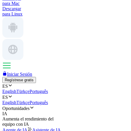
para Mac
Descargar
para Linux
Iniciar Sesión
Regístrese gratis
ES
English
Türkçe
Português
ES
English
Türkçe
Português
Oportunidades
IA
Aumenta el rendimiento del
equipo con IA
Agente de IA
Asistente de IA