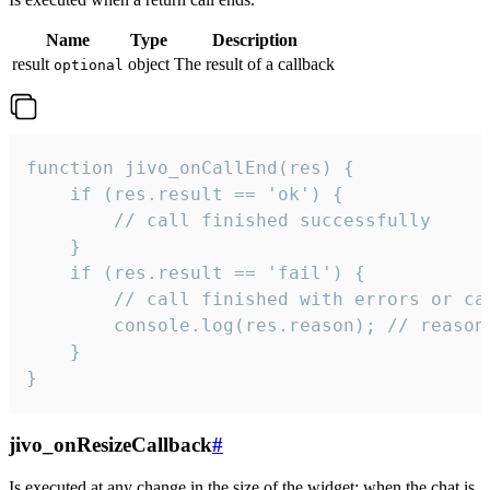
Name
Type
Description
result
object
The result of a callback
optional
function jivo_onCallEnd(res) {

    if (res.result == 'ok') {

        // call finished successfully

    }

    if (res.result == 'fail') {

        // call finished with errors or can
        console.log(res.reason); // reason 
    }

}
jivo_onResizeCallback
#
Is executed at any change in the size of the widget: when the chat is