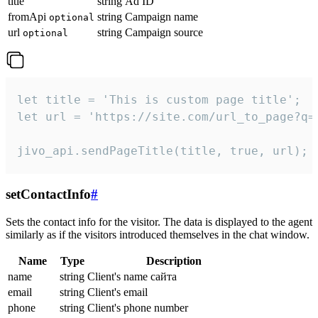
title
string
Ad ID
fromApi
string
Campaign name
optional
url
string
Campaign source
optional
let title = 'This is custom page title';

let url = 'https://site.com/url_to_page?q=p
jivo_api.sendPageTitle(title, true, url);
setContactInfo
#
Sets the contact info for the visitor. The data is displayed to the agent
similarly as if the visitors introduced themselves in the chat window.
Name
Type
Description
name
string
Client's name сайта
email
string
Client's email
phone
string
Client's phone number