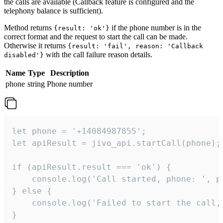
the calls are available (Callback feature is configured and the
telephony balance is sufficient).
Method returns
if the phone number is in the
{result: 'ok'}
correct format and the request to start the call can be made.
Otherwise it returns
{result: 'fail', reason: 'Callback
with the call failure reason details.
disabled'}
Name
Type
Description
phone
string
Phone number
let phone = '+14084987855';

let apiResult = jivo_api.startCall(phone);

if (apiResult.result === 'ok') {

    console.log('Call started, phone: ', ph
} else {

    console.log('Failed to start the call,
}