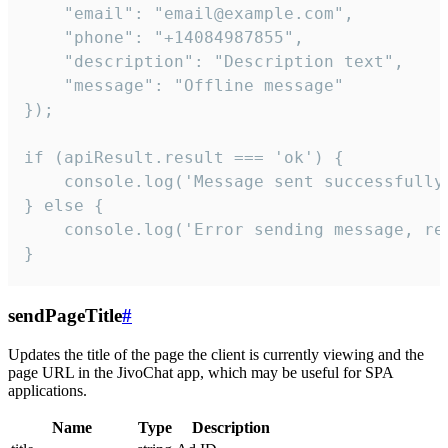
    "email": "email@example.com",

    "phone": "+14084987855",

    "description": "Description text",

    "message": "Offline message"

});

if (apiResult.result === 'ok') {

    console.log('Message sent successfully'
} else {

    console.log('Error sending message, rea
}
sendPageTitle
#
Updates the title of the page the client is currently viewing and the
page URL in the JivoChat app, which may be useful for SPA
applications.
Name
Type
Description