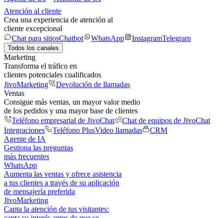
Atención al cliente
Crea una experiencia de atención al
cliente excepcional
Chat para sitios
Chatbot
WhatsApp
Instagram
Telegram
Todos los canales
Marketing
Transforma el tráfico en
clientes potenciales cualificados
JivoMarketing
Devolución de llamadas
Ventas
Consigue más ventas, un mayor valor medio
de los pedidos y una mayor base de clientes
Teléfono empresarial de JivoChat
Chat de equipos de JivoChat
Integraciones
Teléfono Plus
Video llamadas
CRM
Agente de IA
Gestiona las preguntas
más frecuentes
WhatsApp
Aumenta las ventas y ofrece asistencia
a tus clientes a través de su aplicación
de mensajería preferida
JivoMarketing
Capta la atención de tus visitantes:
capta su interés antes de que se