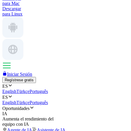
para Mac
Descargar
para Linux
Iniciar Sesión
Regístrese gratis
ES
English
Türkçe
Português
ES
English
Türkçe
Português
Oportunidades
IA
Aumenta el rendimiento del
equipo con IA
Agente de IA
Asistente de IA