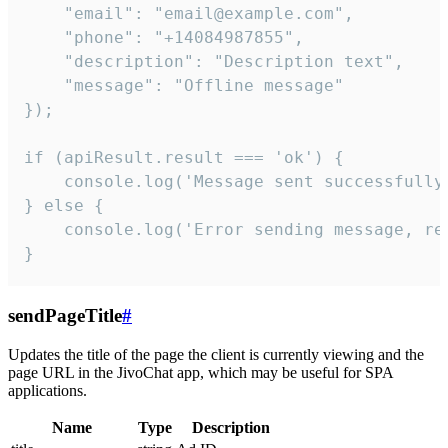
    "email": "email@example.com",

    "phone": "+14084987855",

    "description": "Description text",

    "message": "Offline message"

});

if (apiResult.result === 'ok') {

    console.log('Message sent successfully'
} else {

    console.log('Error sending message, rea
}
sendPageTitle
#
Updates the title of the page the client is currently viewing and the
page URL in the JivoChat app, which may be useful for SPA
applications.
Name
Type
Description