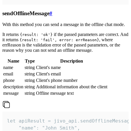
sendOfflineMessage
#
With this method you can send a message in the offline chat mode.
It returns
if the passed parameters are correct. And
{result: 'ok'}
it returns
, where
{result: 'fail', error: errReason}
errReason is the validation error of the passed parameters, or the
reason why you can not send an offline message.
Name
Type
Description
name
string
Client's name
email
string
Client's email
phone
string
Client's phone number
description
string
Additional information about the client
message
string
Offline message text
let apiResult = jivo_api.sendOfflineMessage
    "name": "John Smith",
