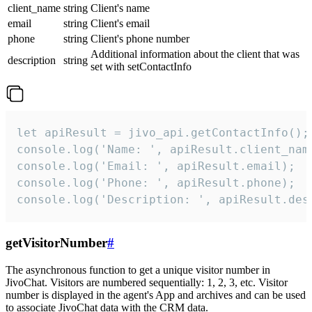
client_name
string
Client's name
email
string
Client's email
phone
string
Client's phone number
Additional information about the client that was
description
string
set with setContactInfo
let apiResult = jivo_api.getContactInfo();

console.log('Name: ', apiResult.client_name
console.log('Email: ', apiResult.email);

console.log('Phone: ', apiResult.phone);

console.log('Description: ', apiResult.des
getVisitorNumber
#
The asynchronous function to get a unique visitor number in
JivoChat. Visitors are numbered sequentially: 1, 2, 3, etc. Visitor
number is displayed in the agent's App and archives and can be used
to associate JivoChat data with the CRM data.