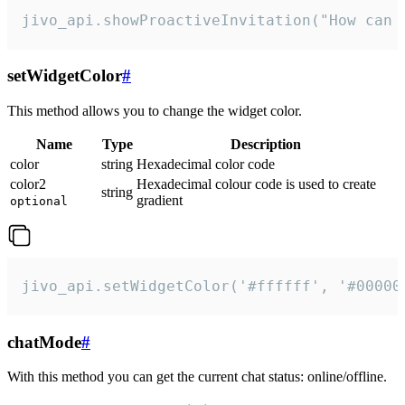
jivo_api.showProactiveInvitation("How can 
setWidgetColor
#
This method allows you to change the widget color.
Name
Type
Description
color
string
Hexadecimal color code
color2
Hexadecimal colour code is used to create
string
gradient
optional
jivo_api.setWidgetColor('#ffffff', '#00000
chatMode
#
With this method you can get the current chat status: online/offline.