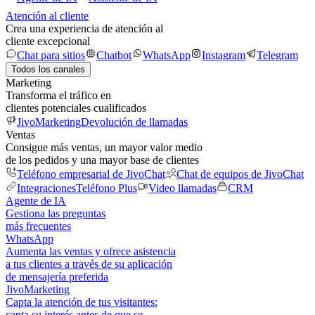
Atención al cliente
Crea una experiencia de atención al
cliente excepcional
Chat para sitios
Chatbot
WhatsApp
Instagram
Telegram
Todos los canales
Marketing
Transforma el tráfico en
clientes potenciales cualificados
JivoMarketing
Devolución de llamadas
Ventas
Consigue más ventas, un mayor valor medio
de los pedidos y una mayor base de clientes
Teléfono empresarial de JivoChat
Chat de equipos de JivoChat
Integraciones
Teléfono Plus
Video llamadas
CRM
Agente de IA
Gestiona las preguntas
más frecuentes
WhatsApp
Aumenta las ventas y ofrece asistencia
a tus clientes a través de su aplicación
de mensajería preferida
JivoMarketing
Capta la atención de tus visitantes:
capta su interés antes de que se