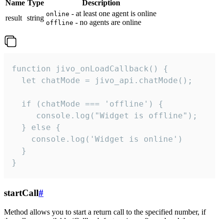
Name
Type
Description
- at least one agent is online
online
result
string
- no agents are online
offline
function jivo_onLoadCallback() {

  let chatMode = jivo_api.chatMode();

  if (chatMode === 'offline') {

     console.log("Widget is offline");

  } else {

    console.log('Widget is online')

  }

}
startCall
#
Method allows you to start a return call to the specified number, if