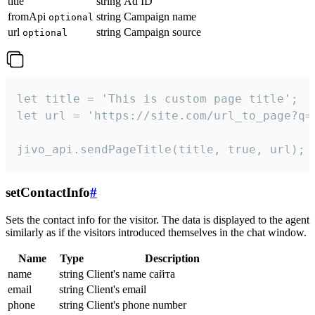
title
string
Ad ID
fromApi
string
Campaign name
optional
url
string
Campaign source
optional
let title = 'This is custom page title';

let url = 'https://site.com/url_to_page?q=p
jivo_api.sendPageTitle(title, true, url);
setContactInfo
#
Sets the contact info for the visitor. The data is displayed to the agent
similarly as if the visitors introduced themselves in the chat window.
Name
Type
Description
name
string
Client's name сайта
email
string
Client's email
phone
string
Client's phone number