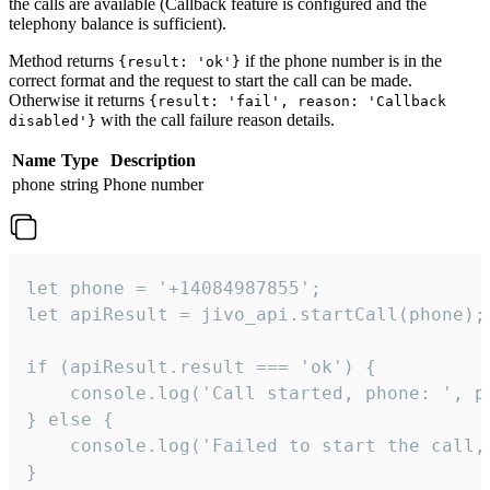
the calls are available (Callback feature is configured and the
telephony balance is sufficient).
Method returns
if the phone number is in the
{result: 'ok'}
correct format and the request to start the call can be made.
Otherwise it returns
{result: 'fail', reason: 'Callback
with the call failure reason details.
disabled'}
Name
Type
Description
phone
string
Phone number
let phone = '+14084987855';

let apiResult = jivo_api.startCall(phone);

if (apiResult.result === 'ok') {

    console.log('Call started, phone: ', ph
} else {

    console.log('Failed to start the call,
}