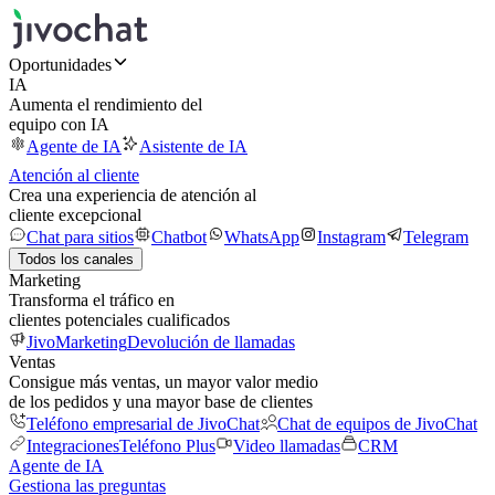
Oportunidades
IA
Aumenta el rendimiento del
equipo con IA
Agente de IA
Asistente de IA
Atención al cliente
Crea una experiencia de atención al
cliente excepcional
Chat para sitios
Chatbot
WhatsApp
Instagram
Telegram
Todos los canales
Marketing
Transforma el tráfico en
clientes potenciales cualificados
JivoMarketing
Devolución de llamadas
Ventas
Consigue más ventas, un mayor valor medio
de los pedidos y una mayor base de clientes
Teléfono empresarial de JivoChat
Chat de equipos de JivoChat
Integraciones
Teléfono Plus
Video llamadas
CRM
Agente de IA
Gestiona las preguntas