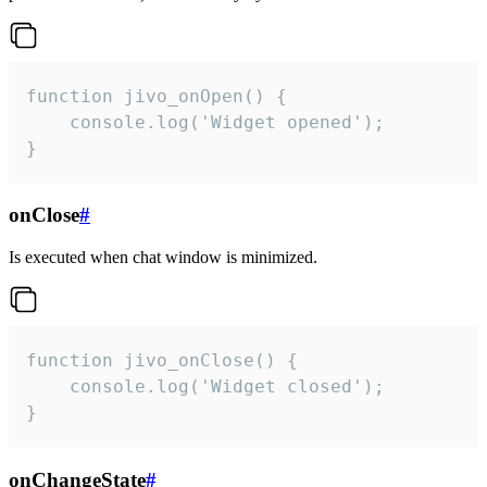
function jivo_onOpen() {

    console.log('Widget opened');

}
onClose
#
Is executed when chat window is minimized.
function jivo_onClose() {

    console.log('Widget closed');

}
onChangeState
#