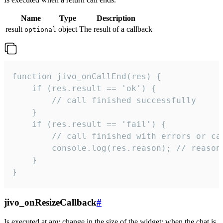
Name
Type
Description
result
object
The result of a callback
optional
function jivo_onCallEnd(res) {

    if (res.result == 'ok') {

        // call finished successfully

    }

    if (res.result == 'fail') {

        // call finished with errors or can
        console.log(res.reason); // reason 
    }

}
jivo_onResizeCallback
#
Is executed at any change in the size of the widget: when the chat is