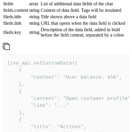
fields
array
List of additional data fields of the chat
fields.content
string
Content of data field. Tags will be insulated
fileds.title
string
Title shown above a data field
fileds.link
string
URL that opens when the data field is clicked
Description of the data field, added in bold
fileds.key
string
before the field content, separated by a colon
jivo_api.setCustomData([

    {

        "content": "User balance: $56",

    },

    {

        "content": "Open customer profile",
        "link": "..."

    },

    {

        "title": "Actions",
