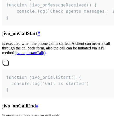
function jivo_onMessageReceived() {

	console.log(`Check agents messages:  ${i++}`)

}
jivo_onCallStart
#
Is executed when the phone call is started. A client can order a call
through the callback form, also the call can be initiated via API
method
jivo_api.startCall()
.
function jivo_onCallStart() {

  console.log('Call is started')

}
jivo_onCallEnd
#
Is executed when a return call ends.