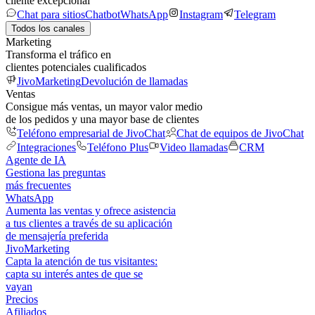
cliente excepcional
Chat para sitios
Chatbot
WhatsApp
Instagram
Telegram
Todos los canales
Marketing
Transforma el tráfico en
clientes potenciales cualificados
JivoMarketing
Devolución de llamadas
Ventas
Consigue más ventas, un mayor valor medio
de los pedidos y una mayor base de clientes
Teléfono empresarial de JivoChat
Chat de equipos de JivoChat
Integraciones
Teléfono Plus
Video llamadas
CRM
Agente de IA
Gestiona las preguntas
más frecuentes
WhatsApp
Aumenta las ventas y ofrece asistencia
a tus clientes a través de su aplicación
de mensajería preferida
JivoMarketing
Capta la atención de tus visitantes:
capta su interés antes de que se
vayan
Precios
Afiliados