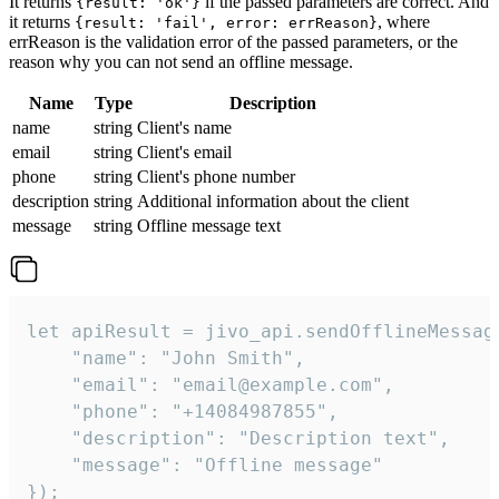
It returns
if the passed parameters are correct. And
{result: 'ok'}
it returns
, where
{result: 'fail', error: errReason}
errReason is the validation error of the passed parameters, or the
reason why you can not send an offline message.
Name
Type
Description
name
string
Client's name
email
string
Client's email
phone
string
Client's phone number
description
string
Additional information about the client
message
string
Offline message text
let apiResult = jivo_api.sendOfflineMessage
    "name": "John Smith",

    "email": "email@example.com",

    "phone": "+14084987855",

    "description": "Description text",

    "message": "Offline message"

});
