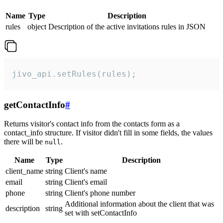
Name
Type
Description
rules
object
Description of the active invitations rules in JSON
jivo_api.setRules(rules);
getContactInfo
#
Returns visitor's contact info from the contacts form as a
contact_info structure. If visitor didn't fill in some fields, the values
there will be
.
null
Name
Type
Description
client_name
string
Client's name
email
string
Client's email
phone
string
Client's phone number
Additional information about the client that was
description
string
set with setContactInfo