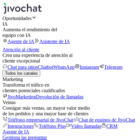
Oportunidades
IA
Aumenta el rendimiento del
equipo con IA
Agente de IA
Asistente de IA
Atención al cliente
Crea una experiencia de atención al
cliente excepcional
Chat para sitios
Chatbot
WhatsApp
Instagram
Telegram
Todos los canales
Marketing
Transforma el tráfico en
clientes potenciales cualificados
JivoMarketing
Devolución de llamadas
Ventas
Consigue más ventas, un mayor valor medio
de los pedidos y una mayor base de clientes
Teléfono empresarial de JivoChat
Chat de equipos de JivoChat
Integraciones
Teléfono Plus
Video llamadas
CRM
Agente de IA
Gestiona las preguntas