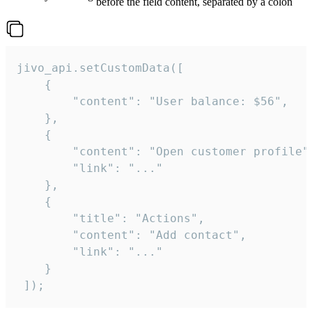
before the field content, separated by a colon
jivo_api.setCustomData([

    {

        "content": "User balance: $56",

    },

    {

        "content": "Open customer profile",
        "link": "..."

    },

    {

        "title": "Actions",

        "content": "Add contact",

        "link": "..."

    }

 ]);