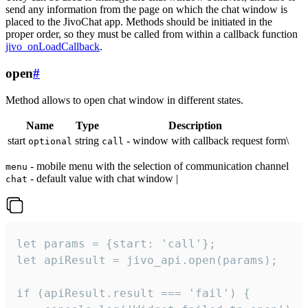
send any information from the page on which the chat window is
placed to the JivoChat app. Methods should be initiated in the
proper order, so they must be called from within a callback function
jivo_onLoadCallback
.
open
#
Method allows to open chat window in different states.
Name
Type
Description
start
string
- window with callback request form\
optional
call
- mobile menu with the selection of communication channel
menu
- default value with chat window |
chat
let params = {start: 'call'};

let apiResult = jivo_api.open(params);

if (apiResult.result === 'fail') {
