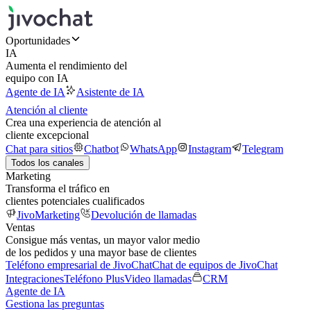
Oportunidades
IA
Aumenta el rendimiento del
equipo con IA
Agente de IA
Asistente de IA
Atención al cliente
Crea una experiencia de atención al
cliente excepcional
Chat para sitios
Chatbot
WhatsApp
Instagram
Telegram
Todos los canales
Marketing
Transforma el tráfico en
clientes potenciales cualificados
JivoMarketing
Devolución de llamadas
Ventas
Consigue más ventas, un mayor valor medio
de los pedidos y una mayor base de clientes
Teléfono empresarial de JivoChat
Chat de equipos de JivoChat
Integraciones
Teléfono Plus
Video llamadas
CRM
Agente de IA
Gestiona las preguntas