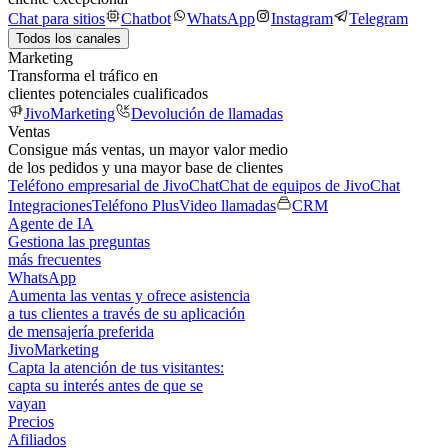
Chat para sitios
Chatbot
WhatsApp
Instagram
Telegram
Todos los canales
Marketing
Transforma el tráfico en
clientes potenciales cualificados
JivoMarketing
Devolución de llamadas
Ventas
Consigue más ventas, un mayor valor medio
de los pedidos y una mayor base de clientes
Teléfono empresarial de JivoChat
Chat de equipos de JivoChat
Integraciones
Teléfono Plus
Video llamadas
CRM
Agente de IA
Gestiona las preguntas
más frecuentes
WhatsApp
Aumenta las ventas y ofrece asistencia
a tus clientes a través de su aplicación
de mensajería preferida
JivoMarketing
Capta la atención de tus visitantes:
capta su interés antes de que se
vayan
Precios
Afiliados