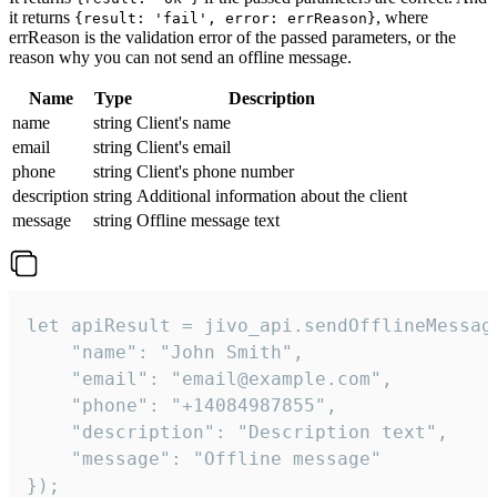
it returns
, where
{result: 'fail', error: errReason}
errReason is the validation error of the passed parameters, or the
reason why you can not send an offline message.
Name
Type
Description
name
string
Client's name
email
string
Client's email
phone
string
Client's phone number
description
string
Additional information about the client
message
string
Offline message text
let apiResult = jivo_api.sendOfflineMessage
    "name": "John Smith",

    "email": "email@example.com",

    "phone": "+14084987855",

    "description": "Description text",

    "message": "Offline message"

});
