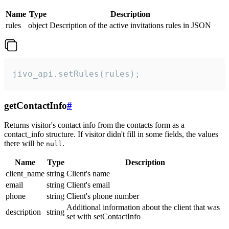
Name
Type
Description
rules
object
Description of the active invitations rules in JSON
jivo_api.setRules(rules);
getContactInfo
#
Returns visitor's contact info from the contacts form as a
contact_info structure. If visitor didn't fill in some fields, the values
there will be
.
null
Name
Type
Description
client_name
string
Client's name
email
string
Client's email
phone
string
Client's phone number
Additional information about the client that was
description
string
set with setContactInfo