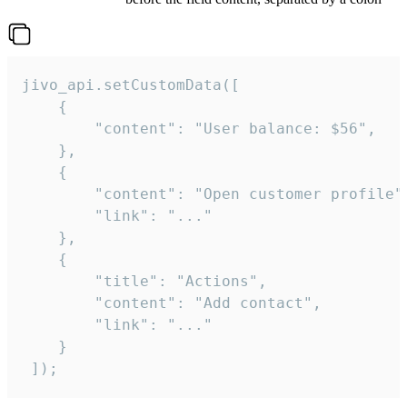
jivo_api.setCustomData([

    {

        "content": "User balance: $56",

    },

    {

        "content": "Open customer profile",
        "link": "..."

    },

    {

        "title": "Actions",

        "content": "Add contact",

        "link": "..."

    }

 ]);