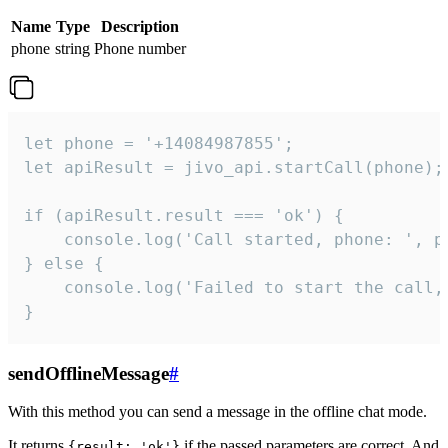
Name
Type
Description
phone
string
Phone number
let phone = '+14084987855';

let apiResult = jivo_api.startCall(phone);

if (apiResult.result === 'ok') {

    console.log('Call started, phone: ', ph
} else {

    console.log('Failed to start the call,
}
sendOfflineMessage
#
With this method you can send a message in the offline chat mode.
It returns
if the passed parameters are correct. And
{result: 'ok'}