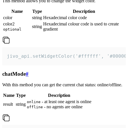
This method allows you to change the widget color.
Name
Type
Description
color
string
Hexadecimal color code
color2
Hexadecimal colour code is used to create
string
gradient
optional
jivo_api.setWidgetColor('#ffffff', '#00000
chatMode
#
With this method you can get the current chat status: online/offline.
Name
Type
Description
- at least one agent is online
online
result
string
- no agents are online
offline