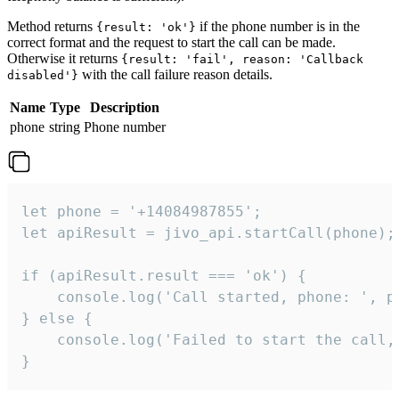
Method returns
if the phone number is in the
{result: 'ok'}
correct format and the request to start the call can be made.
Otherwise it returns
{result: 'fail', reason: 'Callback
with the call failure reason details.
disabled'}
Name
Type
Description
phone
string
Phone number
let phone = '+14084987855';

let apiResult = jivo_api.startCall(phone);

if (apiResult.result === 'ok') {

    console.log('Call started, phone: ', ph
} else {

    console.log('Failed to start the call,
}