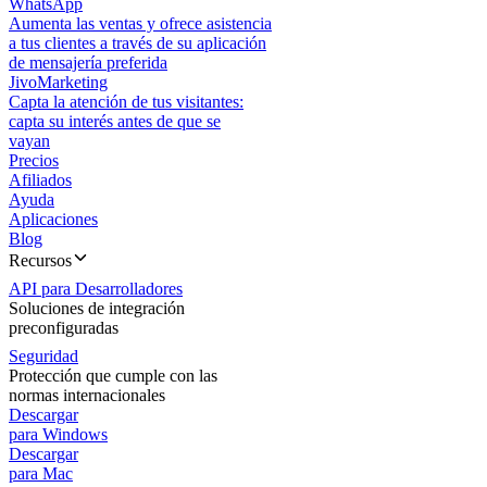
WhatsApp
Aumenta las ventas y ofrece asistencia
a tus clientes a través de su aplicación
de mensajería preferida
JivoMarketing
Capta la atención de tus visitantes:
capta su interés antes de que se
vayan
Precios
Afiliados
Ayuda
Aplicaciones
Blog
Recursos
API para Desarrolladores
Soluciones de integración
preconfiguradas
Seguridad
Protección que cumple con las
normas internacionales
Descargar
para Windows
Descargar
para Mac