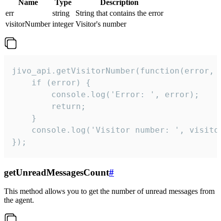
Name
Type
Description
err
string
String that contains the error
visitorNumber
integer
Visitor's number
jivo_api.getVisitorNumber(function(error, v
    if (error) {

        console.log('Error: ', error);

        return;

    }  

    console.log('Visitor number: ', visitor
});
getUnreadMessagesCount
#
This method allows you to get the number of unread messages from
the agent.