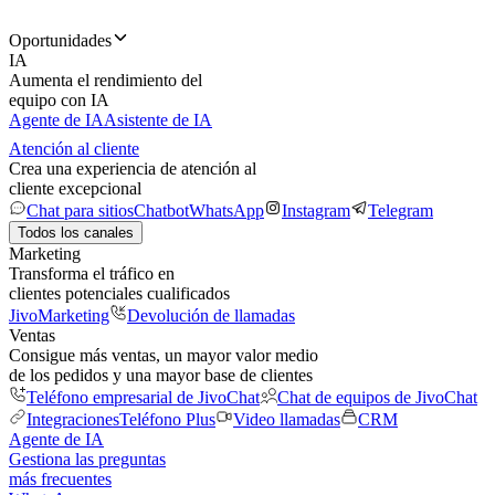
Oportunidades
IA
Aumenta el rendimiento del
equipo con IA
Agente de IA
Asistente de IA
Atención al cliente
Crea una experiencia de atención al
cliente excepcional
Chat para sitios
Chatbot
WhatsApp
Instagram
Telegram
Todos los canales
Marketing
Transforma el tráfico en
clientes potenciales cualificados
JivoMarketing
Devolución de llamadas
Ventas
Consigue más ventas, un mayor valor medio
de los pedidos y una mayor base de clientes
Teléfono empresarial de JivoChat
Chat de equipos de JivoChat
Integraciones
Teléfono Plus
Video llamadas
CRM
Agente de IA
Gestiona las preguntas
más frecuentes