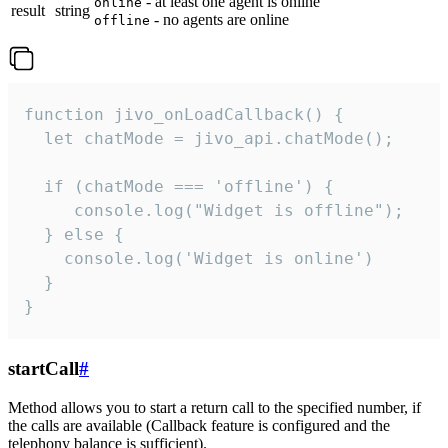
- at least one agent is online
online
result
string
- no agents are online
offline
function jivo_onLoadCallback() {

  let chatMode = jivo_api.chatMode();

  if (chatMode === 'offline') {

     console.log("Widget is offline");

  } else {

    console.log('Widget is online')

  }

}
startCall
#
Method allows you to start a return call to the specified number, if
the calls are available (Callback feature is configured and the
telephony balance is sufficient).