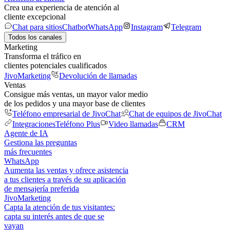
Crea una experiencia de atención al
cliente excepcional
Chat para sitios
Chatbot
WhatsApp
Instagram
Telegram
Todos los canales
Marketing
Transforma el tráfico en
clientes potenciales cualificados
JivoMarketing
Devolución de llamadas
Ventas
Consigue más ventas, un mayor valor medio
de los pedidos y una mayor base de clientes
Teléfono empresarial de JivoChat
Chat de equipos de JivoChat
Integraciones
Teléfono Plus
Video llamadas
CRM
Agente de IA
Gestiona las preguntas
más frecuentes
WhatsApp
Aumenta las ventas y ofrece asistencia
a tus clientes a través de su aplicación
de mensajería preferida
JivoMarketing
Capta la atención de tus visitantes:
capta su interés antes de que se
vayan