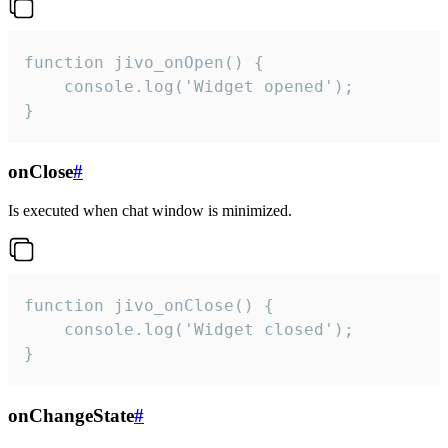
function jivo_onOpen() {

    console.log('Widget opened');

}
onClose
#
Is executed when chat window is minimized.
function jivo_onClose() {

    console.log('Widget closed');

}
onChangeState
#