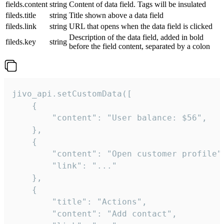
fields.content
string
Content of data field. Tags will be insulated
fileds.title
string
Title shown above a data field
fileds.link
string
URL that opens when the data field is clicked
Description of the data field, added in bold
fileds.key
string
before the field content, separated by a colon
jivo_api.setCustomData([

    {

        "content": "User balance: $56",

    },

    {

        "content": "Open customer profile",
        "link": "..."

    },

    {

        "title": "Actions",

        "content": "Add contact",
