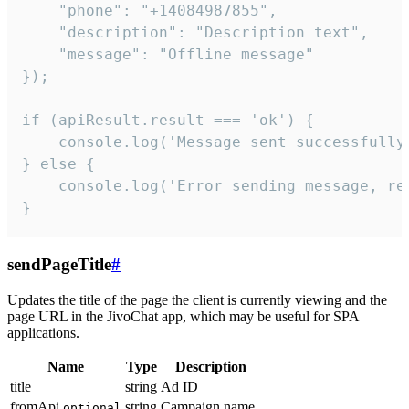
    "phone": "+14084987855",

    "description": "Description text",

    "message": "Offline message"

});

if (apiResult.result === 'ok') {

    console.log('Message sent successfully'
} else {

    console.log('Error sending message, rea
}
sendPageTitle
#
Updates the title of the page the client is currently viewing and the
page URL in the JivoChat app, which may be useful for SPA
applications.
Name
Type
Description
title
string
Ad ID
fromApi
string
Campaign name
optional