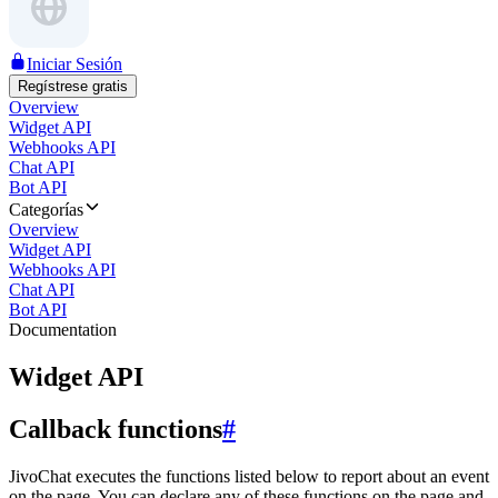
Iniciar Sesión
Regístrese gratis
Overview
Widget API
Webhooks API
Chat API
Bot API
Categorías
Overview
Widget API
Webhooks API
Chat API
Bot API
Documentation
Widget API
Callback functions
#
JivoChat executes the functions listed below to report about an event
on the page. You can declare any of these functions on the page and