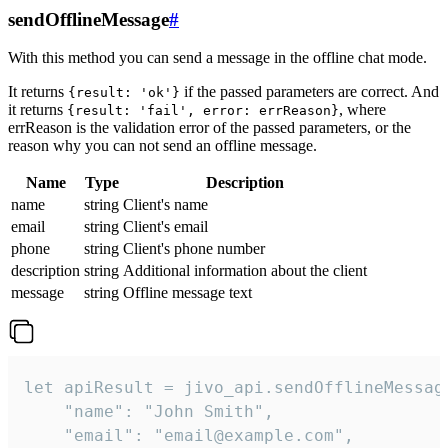
sendOfflineMessage
#
With this method you can send a message in the offline chat mode.
It returns
if the passed parameters are correct. And
{result: 'ok'}
it returns
, where
{result: 'fail', error: errReason}
errReason is the validation error of the passed parameters, or the
reason why you can not send an offline message.
Name
Type
Description
name
string
Client's name
email
string
Client's email
phone
string
Client's phone number
description
string
Additional information about the client
message
string
Offline message text
let apiResult = jivo_api.sendOfflineMessage
    "name": "John Smith",

    "email": "email@example.com",
