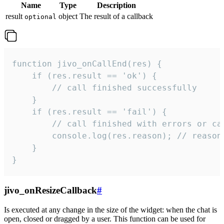
Name
Type
Description
result
object
The result of a callback
optional
function jivo_onCallEnd(res) {

    if (res.result == 'ok') {

        // call finished successfully

    }

    if (res.result == 'fail') {

        // call finished with errors or can
        console.log(res.reason); // reason 
    }

}
jivo_onResizeCallback
#
Is executed at any change in the size of the widget: when the chat is
open, closed or dragged by a user. This function can be used for