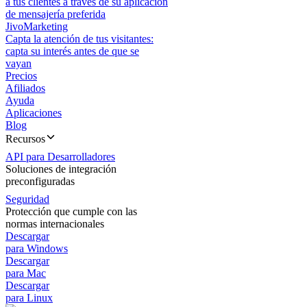
a tus clientes a través de su aplicación
de mensajería preferida
JivoMarketing
Capta la atención de tus visitantes:
capta su interés antes de que se
vayan
Precios
Afiliados
Ayuda
Aplicaciones
Blog
Recursos
API para Desarrolladores
Soluciones de integración
preconfiguradas
Seguridad
Protección que cumple con las
normas internacionales
Descargar
para Windows
Descargar
para Mac
Descargar
para Linux