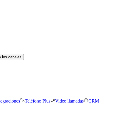
 los canales
tegraciones
Teléfono Plus
Video llamadas
CRM