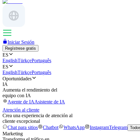
Iniciar Sesión
Regístrese gratis
ES
English
Türkçe
Português
ES
English
Türkçe
Português
Oportunidades
IA
Aumenta el rendimiento del
equipo con IA
Agente de IA
Asistente de IA
Atención al cliente
Crea una experiencia de atención al
cliente excepcional
Chat para sitios
Chatbot
WhatsApp
Instagram
Telegram
Todos
Marketing
Transforma el tráfico en