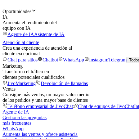
Oportunidades
IA
Aumenta el rendimiento del
equipo con IA
Agente de IA
Asistente de IA
Atención al cliente
Crea una experiencia de atención al
cliente excepcional
Chat para sitios
Chatbot
WhatsApp
Instagram
Telegram
Todos
Marketing
Transforma el tráfico en
clientes potenciales cualificados
JivoMarketing
Devolución de llamadas
Ventas
Consigue más ventas, un mayor valor medio
de los pedidos y una mayor base de clientes
Teléfono empresarial de JivoChat
Chat de equipos de JivoChat
In
Agente de IA
Gestiona las preguntas
más frecuentes
WhatsApp
Aumenta las ventas y ofrece asistencia