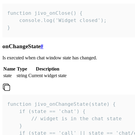
function jivo_onClose() {

    console.log('Widget closed');

}
onChangeState
#
Is executed when chat window state has changed.
Name
Type
Description
state
string
Current widget state
function jivo_onChangeState(state) {

    if (state == 'chat') {

        // widget is in the chat state

    }

    if (state == 'call' || state == 'chat/c