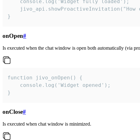
    console.log('Widget fully loaded');

    jivo_api.showProactiveInvitation("How c
}
onOpen
#
Is executed when the chat window is open both automatically (via proa
function jivo_onOpen() {

    console.log('Widget opened');

}
onClose
#
Is executed when chat window is minimized.