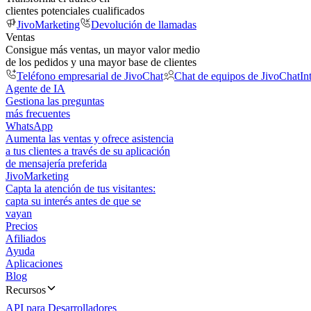
clientes potenciales cualificados
JivoMarketing
Devolución de llamadas
Ventas
Consigue más ventas, un mayor valor medio
de los pedidos y una mayor base de clientes
Teléfono empresarial de JivoChat
Chat de equipos de JivoChat
In
Agente de IA
Gestiona las preguntas
más frecuentes
WhatsApp
Aumenta las ventas y ofrece asistencia
a tus clientes a través de su aplicación
de mensajería preferida
JivoMarketing
Capta la atención de tus visitantes:
capta su interés antes de que se
vayan
Precios
Afiliados
Ayuda
Aplicaciones
Blog
Recursos
API para Desarrolladores