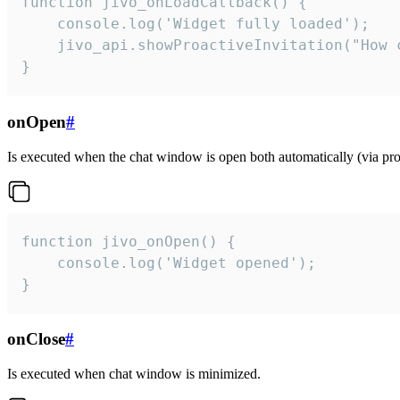
function jivo_onLoadCallback() {

    console.log('Widget fully loaded');

    jivo_api.showProactiveInvitation("How c
}
onOpen
#
Is executed when the chat window is open both automatically (via proa
function jivo_onOpen() {

    console.log('Widget opened');

}
onClose
#
Is executed when chat window is minimized.