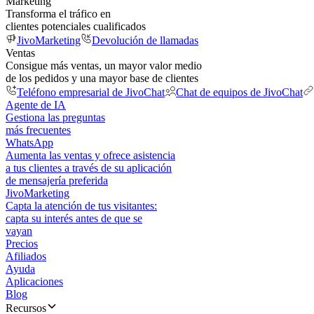
Marketing
Transforma el tráfico en
clientes potenciales cualificados
JivoMarketing
Devolución de llamadas
Ventas
Consigue más ventas, un mayor valor medio
de los pedidos y una mayor base de clientes
Teléfono empresarial de JivoChat
Chat de equipos de JivoChat
Agente de IA
Gestiona las preguntas
más frecuentes
WhatsApp
Aumenta las ventas y ofrece asistencia
a tus clientes a través de su aplicación
de mensajería preferida
JivoMarketing
Capta la atención de tus visitantes:
capta su interés antes de que se
vayan
Precios
Afiliados
Ayuda
Aplicaciones
Blog
Recursos