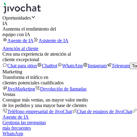
Oportunidades
IA
Aumenta el rendimiento del
equipo con IA
Agente de IA
Asistente de IA
Atención al cliente
Crea una experiencia de atención al
cliente excepcional
Chat para sitios
Chatbot
WhatsApp
Instagram
Telegram
To
Marketing
Transforma el tráfico en
clientes potenciales cualificados
JivoMarketing
Devolución de llamadas
Ventas
Consigue más ventas, un mayor valor medio
de los pedidos y una mayor base de clientes
Teléfono empresarial de JivoChat
Chat de equipos de JivoChat
Agente de IA
Gestiona las preguntas
más frecuentes
WhatsApp