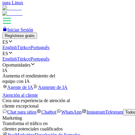
para Linux
Iniciar Sesión
Regístrese gratis
ES
English
Türkçe
Português
ES
English
Türkçe
Português
Oportunidades
IA
Aumenta el rendimiento del
equipo con IA
Agente de IA
Asistente de IA
Atención al cliente
Crea una experiencia de atención al
cliente excepcional
Chat para sitios
Chatbot
WhatsApp
Instagram
Telegram
Todos
Marketing
Transforma el tráfico en
clientes potenciales cualificados
JivoMarketing
Devolución de llamadas