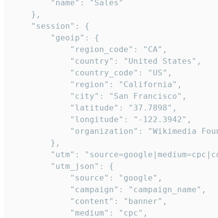
        "name": "Sales"

    },

    "session": {

        "geoip": {

            "region_code": "CA",

            "country": "United States",

            "country_code": "US",

            "region": "California",

            "city": "San Francisco",

            "latitude": "37.7898",

            "longitude": "-122.3942",

            "organization": "Wikimedia Foun
        },

        "utm": "source=google|medium=cpc|c
        "utm_json": {

            "source": "google",

            "campaign": "campaign_name",

            "content": "banner",

            "medium": "cpc",
