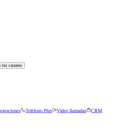
 los canales
tegraciones
Teléfono Plus
Video llamadas
CRM