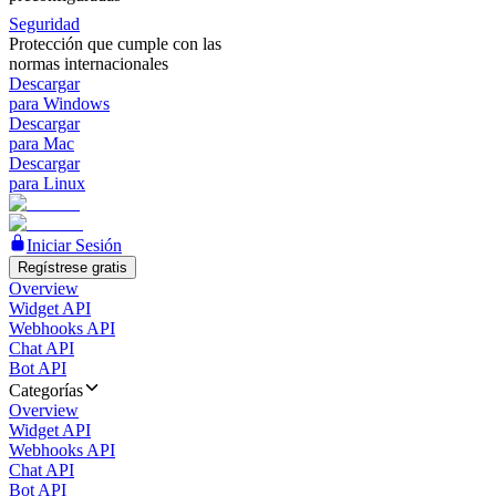
Seguridad
Protección que cumple con las
normas internacionales
Descargar
para Windows
Descargar
para Mac
Descargar
para Linux
Iniciar Sesión
Regístrese gratis
Overview
Widget API
Webhooks API
Chat API
Bot API
Categorías
Overview
Widget API
Webhooks API
Chat API
Bot API