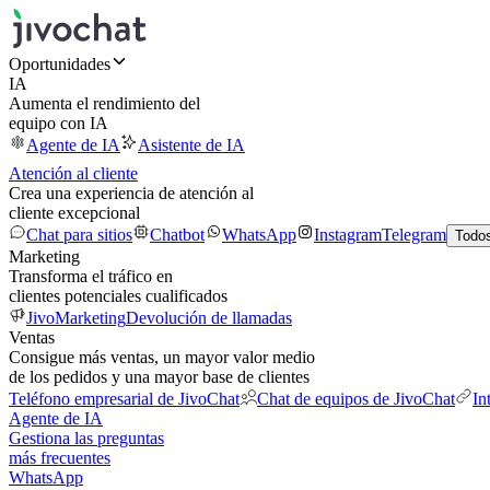
Oportunidades
IA
Aumenta el rendimiento del
equipo con IA
Agente de IA
Asistente de IA
Atención al cliente
Crea una experiencia de atención al
cliente excepcional
Chat para sitios
Chatbot
WhatsApp
Instagram
Telegram
Todos
Marketing
Transforma el tráfico en
clientes potenciales cualificados
JivoMarketing
Devolución de llamadas
Ventas
Consigue más ventas, un mayor valor medio
de los pedidos y una mayor base de clientes
Teléfono empresarial de JivoChat
Chat de equipos de JivoChat
In
Agente de IA
Gestiona las preguntas
más frecuentes
WhatsApp