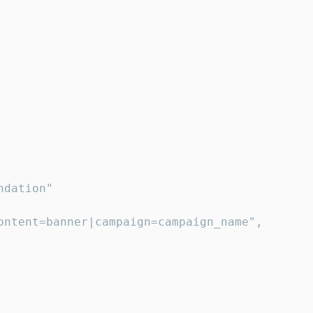
dation"

ontent=banner|campaign=campaign_name",
