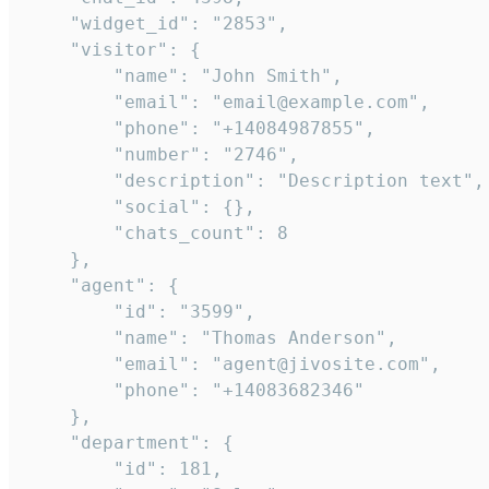
    "widget_id": "2853",

    "visitor": {

        "name": "John Smith",

        "email": "email@example.com",

        "phone": "+14084987855",

        "number": "2746",

        "description": "Description text",

        "social": {},

        "chats_count": 8

    },

    "agent": {

        "id": "3599",

        "name": "Thomas Anderson",

        "email": "agent@jivosite.com",

        "phone": "+14083682346"

    },

    "department": {

        "id": 181,
