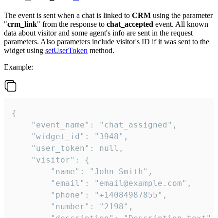
The event is sent when a chat is linked to
CRM
using the parameter
"
crm_link
" from the response to
chat_accepted
event. All known
data about visitor and some agent's info are sent in the request
parameters. Also parameters include visitor's ID if it was sent to the
widget using
setUserToken
method.
Example:
{

    "event_name": "chat_assigned",

    "widget_id": "3948",

    "user_token": null,

    "visitor": {

        "name": "John Smith",

        "email": "email@example.com",

        "phone": "+14084987855",

        "number": "2198",
