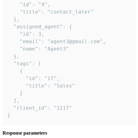
    "id": "4",

    "title": "contact_later"

  },

  "assigned_agent": {

    "id": 3,

    "email": "agent3@gmail.com",

    "name": "Agent3"

  },

  "tags": [

    {

      "id": "17",

      "title": "Sales"

    }

  ],

  "client_id": "1217"

}
Response parameters