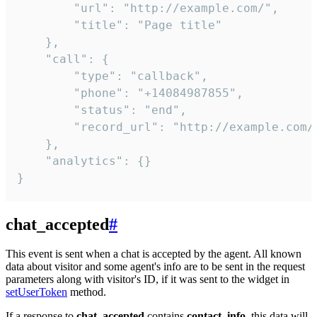
        "url": "http://example.com/",

        "title": "Page title"

    },

    "call": {

        "type": "callback",

        "phone": "+14084987855",

        "status": "end",

        "record_url": "http://example.com/r
    },

    "analytics": {}

}
chat_accepted
#
This event is sent when a chat is accepted by the agent. All known
data about visitor and some agent's info are to be sent in the request
parameters along with visitor's ID, if it was sent to the widget in
setUserToken
method.
If a response to
chat_accepted
contains
contact_info
, this data will