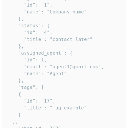
      "id": "1",

      "name": "Company name"

    },

    "status": {

      "id": "4",

      "title": "contact_later"

    },

    "assigned_agent": {

      "id": 1,

      "email": "agent1@gmail.com",

      "name": "Agent"

    },

    "tags": [

    {

      "id": "17",

      "title": "Tag example"

    }

  ],
