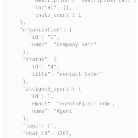
        "description": "Description text",

        "social": {},

        "chats_count": 1

    },

    "organization": {

       "id": "1",

       "name": "Company name"

     },

     "status": {

       "id": "4",

       "title": "contact_later"

     },

     "assigned_agent": {

       "id": 1,

       "email": "agent1@gmail.com",

       "name": "Agent"

     },

     "tags": [],

     "chat_id": 1207,
