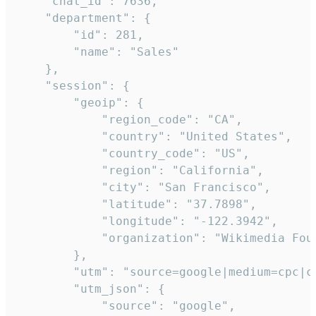
    "chat_id": 7636,

    "department": {

        "id": 281,

        "name": "Sales"

    },

    "session": {

        "geoip": {

            "region_code": "CA",

            "country": "United States",

            "country_code": "US",

            "region": "California",

            "city": "San Francisco",

            "latitude": "37.7898",

            "longitude": "-122.3942",

            "organization": "Wikimedia Foun
        },

        "utm": "source=google|medium=cpc|c
        "utm_json": {

            "source": "google",
