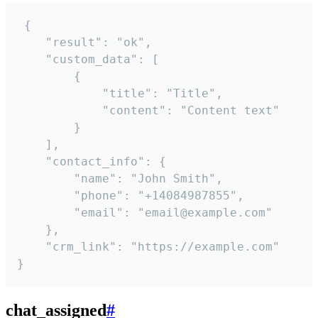
 {

    "result": "ok",

    "custom_data": [

        {

            "title": "Title",

            "content": "Content text"

        }

    ],

    "contact_info": {

        "name": "John Smith",

        "phone": "+14084987855",

        "email": "email@example.com"

    },

    "crm_link": "https://example.com"

}
chat_assigned
#