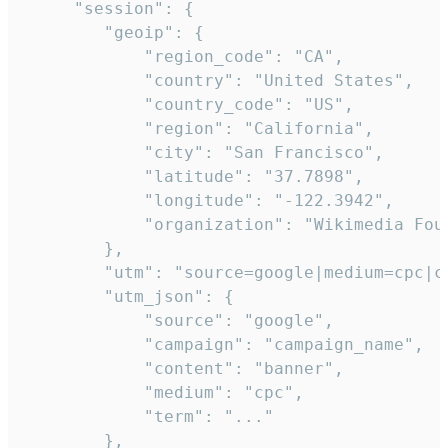
     "session": {

        "geoip": {

            "region_code": "CA",

            "country": "United States",

            "country_code": "US",

            "region": "California",

            "city": "San Francisco",

            "latitude": "37.7898",

            "longitude": "-122.3942",

            "organization": "Wikimedia Foun
        },

        "utm": "source=google|medium=cpc|c
        "utm_json": {

            "source": "google",

            "campaign": "campaign_name",

            "content": "banner",

            "medium": "cpc",

            "term": "..."

        },
