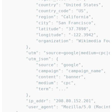
            "country": "United States",

            "country_code": "US",

            "region": "California",

            "city": "San Francisco",

            "latitude": "37.7898",

            "longitude": "-122.3942",

            "organization": "Wikimedia Foun
        },

        "utm": "source=google|medium=cpc|c
        "utm_json": {

            "source": "google",

            "campaign": "campaign_name",

            "content": "banner",

            "medium": "cpc",

            "term": "..."

        },

        "ip_addr": "208.80.152.201",

        "user_agent": "Mozilla/5.0 (Macint