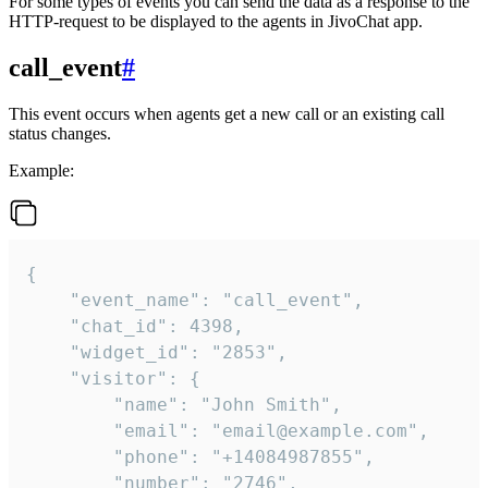
For some types of events you can send the data as a response to the
HTTP-request to be displayed to the agents in JivoChat app.
call_event
#
This event occurs when agents get a new call or an existing call
status changes.
Example:
{

    "event_name": "call_event",

    "chat_id": 4398,

    "widget_id": "2853",

    "visitor": {

        "name": "John Smith",

        "email": "email@example.com",

        "phone": "+14084987855",

        "number": "2746",
