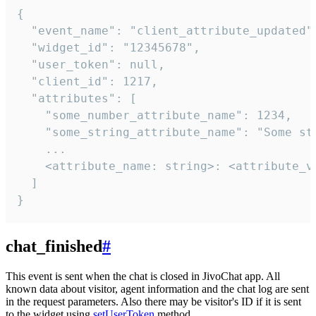
{

  "event_name": "client_attribute_updated",
  "widget_id": "12345678",

  "user_token": null,

  "client_id": 1217,

  "attributes": [

    "some_number_attribute_name": 1234,

    "some_string_attribute_name": "Some str
    ...

    <attribute_name: string>: <attribute_va
  ]

}
chat_finished
#
This event is sent when the chat is closed in JivoChat app. All
known data about visitor, agent information and the chat log are sent
in the request parameters. Also there may be visitor's ID if it is sent
to the widget using
setUserToken
method.