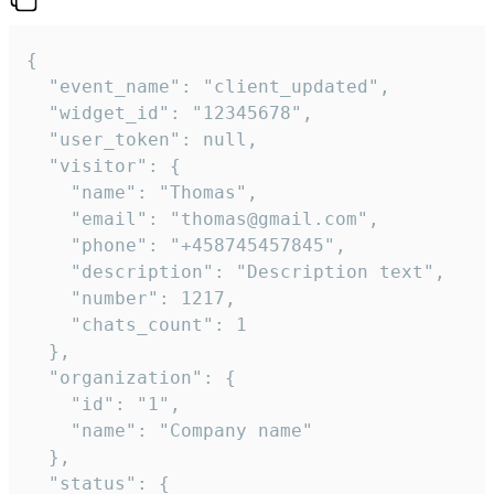
{

  "event_name": "client_updated",

  "widget_id": "12345678",

  "user_token": null,

  "visitor": {

    "name": "Thomas",

    "email": "thomas@gmail.com",

    "phone": "+458745457845",

    "description": "Description text",

    "number": 1217,

    "chats_count": 1

  },

  "organization": {

    "id": "1",

    "name": "Company name"

  },

  "status": {
