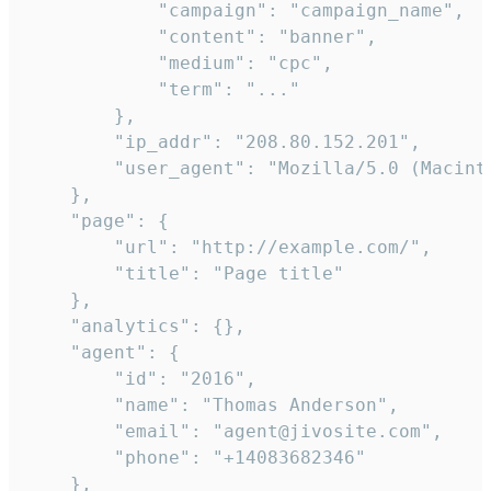
            "campaign": "campaign_name",

            "content": "banner",

            "medium": "cpc",

            "term": "..."

        },

        "ip_addr": "208.80.152.201",

        "user_agent": "Mozilla/5.0 (Macint
    },

    "page": {

        "url": "http://example.com/",

        "title": "Page title"

    },

    "analytics": {},

    "agent": {

        "id": "2016",

        "name": "Thomas Anderson",

        "email": "agent@jivosite.com",

        "phone": "+14083682346"

    },
