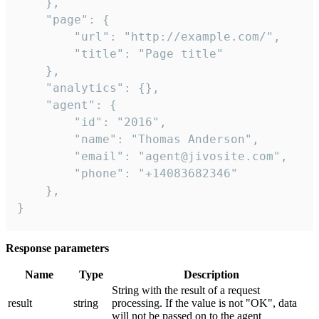
    },

    "page": {

        "url": "http://example.com/",

        "title": "Page title"

    },

    "analytics": {},

    "agent": {

        "id": "2016",

        "name": "Thomas Anderson",

        "email": "agent@jivosite.com",

        "phone": "+14083682346"

    },

}
Response parameters
Name
Type
Description
String with the result of a request
result
string
processing. If the value is not "OK", data
will not be passed on to the agent