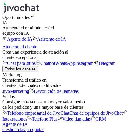
Oportunidades
IA
Aumenta el rendimiento del
equipo con IA
Agente de IA
Asistente de IA
Atención al cliente
Crea una experiencia de atención al
cliente excepcional
Chat para sitios
Chatbot
WhatsApp
Instagram
Telegram
Todos los canales
Marketing
Transforma el tráfico en
clientes potenciales cualificados
JivoMarketing
Devolución de llamadas
Ventas
Consigue más ventas, un mayor valor medio
de los pedidos y una mayor base de clientes
Teléfono empresarial de JivoChat
Chat de equipos de JivoChat
Integraciones
Teléfono Plus
Video llamadas
CRM
Agente de IA
Gestiona las preguntas