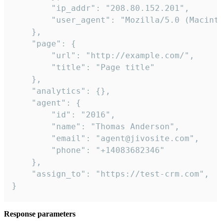
        "ip_addr": "208.80.152.201",

        "user_agent": "Mozilla/5.0 (Macint
    },

    "page": {

        "url": "http://example.com/",

        "title": "Page title"

    },

    "analytics": {},

    "agent": {

        "id": "2016",

        "name": "Thomas Anderson",

        "email": "agent@jivosite.com",

        "phone": "+14083682346"

    },

    "assign_to": "https://test-crm.com",

}
Response parameters