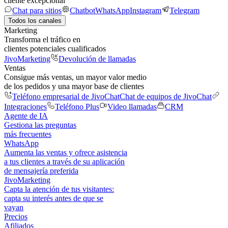
cliente excepcional
Chat para sitios
Chatbot
WhatsApp
Instagram
Telegram
Todos los canales
Marketing
Transforma el tráfico en
clientes potenciales cualificados
JivoMarketing
Devolución de llamadas
Ventas
Consigue más ventas, un mayor valor medio
de los pedidos y una mayor base de clientes
Teléfono empresarial de JivoChat
Chat de equipos de JivoChat
Integraciones
Teléfono Plus
Video llamadas
CRM
Agente de IA
Gestiona las preguntas
más frecuentes
WhatsApp
Aumenta las ventas y ofrece asistencia
a tus clientes a través de su aplicación
de mensajería preferida
JivoMarketing
Capta la atención de tus visitantes:
capta su interés antes de que se
vayan
Precios
Afiliados