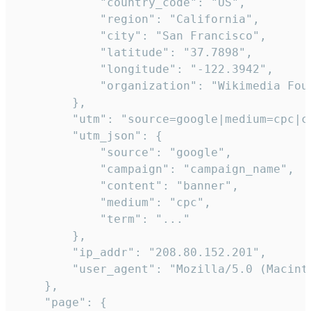
            "country_code": "US",

            "region": "California",

            "city": "San Francisco",

            "latitude": "37.7898",

            "longitude": "-122.3942",

            "organization": "Wikimedia Foun
        },

        "utm": "source=google|medium=cpc|c
        "utm_json": {

            "source": "google",

            "campaign": "campaign_name",

            "content": "banner",

            "medium": "cpc",

            "term": "..."

        },

        "ip_addr": "208.80.152.201",

        "user_agent": "Mozilla/5.0 (Macint
    },

    "page": {
