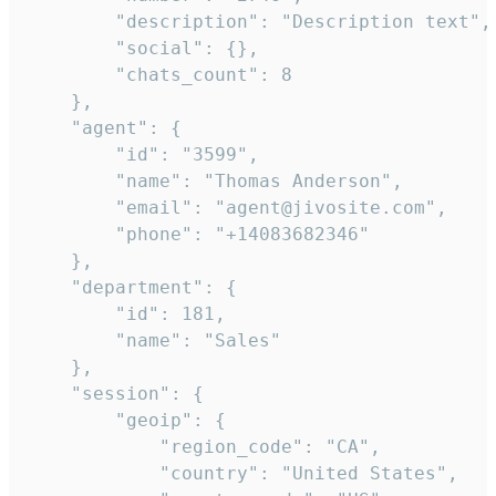
        "description": "Description text",

        "social": {},

        "chats_count": 8

    },

    "agent": {

        "id": "3599",

        "name": "Thomas Anderson",

        "email": "agent@jivosite.com",

        "phone": "+14083682346"

    },

    "department": {

        "id": 181,

        "name": "Sales"

    },

    "session": {

        "geoip": {

            "region_code": "CA",

            "country": "United States",
