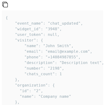
{

    "event_name": "chat_updated",

    "widget_id": "3948",

    "user_token": null,

    "visitor": {

        "name": "John Smith",

        "email": "email@example.com",

        "phone": "+14084987855",

        "description": "Description text",

        "number": "2198",

        "chats_count": 1

    },

    "organization": {

      "id": "2",

      "name": "Company name"

    },
