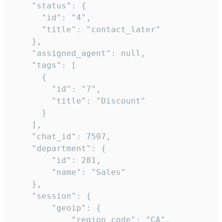
    "status": {

      "id": "4",

      "title": "contact_later"

    },

    "assigned_agent": null,

    "tags": [

      {

        "id": "7",

        "title": "Discount"

      }

    ],

    "chat_id": 7507,

    "department": {

        "id": 281,

        "name": "Sales"

    },

    "session": {

        "geoip": {

            "region_code": "CA",
