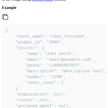
Example
{

    "event_name": "chat_finished",

    "widget_id": "3948",

    "visitor": {

        "name": "John Smith",

        "email": "email@example.com",

        "phone": "+14084987855",

        "description": "Description text",

        "number": "2198",

        "chats_count": 2

    },

    "organization": null,

    "status": null,

    "assigned_agent": null,
