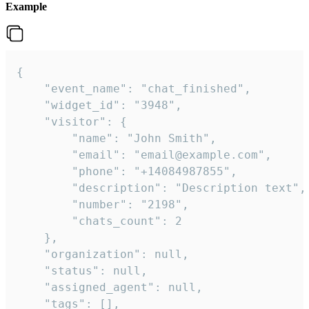
Example
{

    "event_name": "chat_finished",

    "widget_id": "3948",

    "visitor": {

        "name": "John Smith",

        "email": "email@example.com",

        "phone": "+14084987855",

        "description": "Description text",

        "number": "2198",

        "chats_count": 2

    },

    "organization": null,

    "status": null,

    "assigned_agent": null,

    "tags": [],
