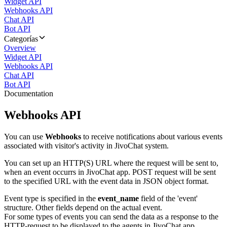
Widget API
Webhooks API
Chat API
Bot API
Categorías
Overview
Widget API
Webhooks API
Chat API
Bot API
Documentation
Webhooks API
You can use
Webhooks
to receive notifications about various events
associated with visitor's activity in JivoChat system.
You can set up an HTTP(S) URL where the request will be sent to,
when an event occurrs in JivoChat app. POST request will be sent
to the specified URL with the event data in JSON object format.
Event type is specified in the
event_name
field of the 'event'
structure. Other fields depend on the actual event.
For some types of events you can send the data as a response to the
HTTP-request to be displayed to the agents in JivoChat app.