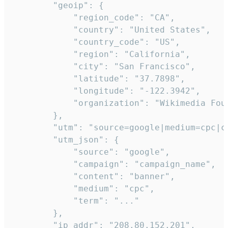
        "geoip": {

            "region_code": "CA",

            "country": "United States",

            "country_code": "US",

            "region": "California",

            "city": "San Francisco",

            "latitude": "37.7898",

            "longitude": "-122.3942",

            "organization": "Wikimedia Foun
        },

        "utm": "source=google|medium=cpc|c
        "utm_json": {

            "source": "google",

            "campaign": "campaign_name",

            "content": "banner",

            "medium": "cpc",

            "term": "..."

        },

        "ip_addr": "208.80.152.201",
