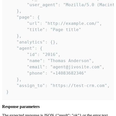
        "user_agent": "Mozilla/5.0 (Macint
    },

    "page": {

        "url": "http://example.com/",

        "title": "Page title"

    },

    "analytics": {},

    "agent": {

        "id": "2016",

        "name": "Thomas Anderson",

        "email": "agent@jivosite.com",

        "phone": "+14083682346"

    },

    "assign_to": "https://test-crm.com",

}
Response parameters
The expected response is JSON {"result": "ok"} or the error text.