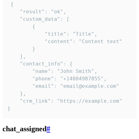
 {

    "result": "ok",

    "custom_data": [

        {

            "title": "Title",

            "content": "Content text"

        }

    ],

    "contact_info": {

        "name": "John Smith",

        "phone": "+14084987855",

        "email": "email@example.com"

    },

    "crm_link": "https://example.com"

}
chat_assigned
#