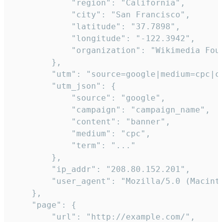
            "region": "California",

            "city": "San Francisco",

            "latitude": "37.7898",

            "longitude": "-122.3942",

            "organization": "Wikimedia Foun
        },

        "utm": "source=google|medium=cpc|c
        "utm_json": {

            "source": "google",

            "campaign": "campaign_name",

            "content": "banner",

            "medium": "cpc",

            "term": "..."

        },

        "ip_addr": "208.80.152.201",

        "user_agent": "Mozilla/5.0 (Macint
    },

    "page": {

        "url": "http://example.com/",
