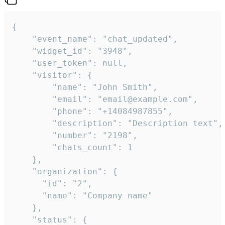
{

    "event_name": "chat_updated",

    "widget_id": "3948",

    "user_token": null,

    "visitor": {

        "name": "John Smith",

        "email": "email@example.com",

        "phone": "+14084987855",

        "description": "Description text",

        "number": "2198",

        "chats_count": 1

    },

    "organization": {

      "id": "2",

      "name": "Company name"

    },

    "status": {
