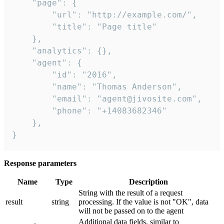
    "page": {

        "url": "http://example.com/",

        "title": "Page title"

    },

    "analytics": {},

    "agent": {

        "id": "2016",

        "name": "Thomas Anderson",

        "email": "agent@jivosite.com",

        "phone": "+14083682346"

    },

}
Response parameters
Name
Type
Description
String with the result of a request
result
string
processing. If the value is not "OK", data
will not be passed on to the agent
Additional data fields, similar to