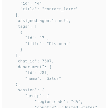
      "id": "4",

      "title": "contact_later"

    },

    "assigned_agent": null,

    "tags": [

      {

        "id": "7",

        "title": "Discount"

      }

    ],

    "chat_id": 7507,

    "department": {

        "id": 281,

        "name": "Sales"

    },

    "session": {

        "geoip": {

            "region_code": "CA",

            "country": "United States",
