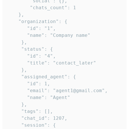
        "social": {},

        "chats_count": 1

    },

    "organization": {

       "id": "1",

       "name": "Company name"

     },

     "status": {

       "id": "4",

       "title": "contact_later"

     },

     "assigned_agent": {

       "id": 1,

       "email": "agent1@gmail.com",

       "name": "Agent"

     },

     "tags": [],

     "chat_id": 1207,

     "session": {
