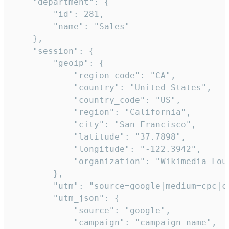
    "department": {

        "id": 281,

        "name": "Sales"

    },

    "session": {

        "geoip": {

            "region_code": "CA",

            "country": "United States",

            "country_code": "US",

            "region": "California",

            "city": "San Francisco",

            "latitude": "37.7898",

            "longitude": "-122.3942",

            "organization": "Wikimedia Foun
        },

        "utm": "source=google|medium=cpc|c
        "utm_json": {

            "source": "google",

            "campaign": "campaign_name",
