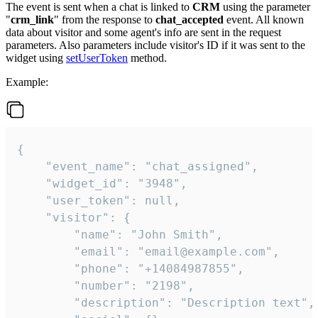
The event is sent when a chat is linked to
CRM
using the parameter
"
crm_link
" from the response to
chat_accepted
event. All known
data about visitor and some agent's info are sent in the request
parameters. Also parameters include visitor's ID if it was sent to the
widget using
setUserToken
method.
Example:
{

    "event_name": "chat_assigned",

    "widget_id": "3948",

    "user_token": null,

    "visitor": {

        "name": "John Smith",

        "email": "email@example.com",

        "phone": "+14084987855",

        "number": "2198",

        "description": "Description text",
