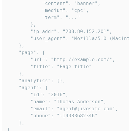
            "content": "banner",

            "medium": "cpc",

            "term": "..."

        },

        "ip_addr": "208.80.152.201",

        "user_agent": "Mozilla/5.0 (Macint
    },

    "page": {

        "url": "http://example.com/",

        "title": "Page title"

    },

    "analytics": {},

    "agent": {

        "id": "2016",

        "name": "Thomas Anderson",

        "email": "agent@jivosite.com",

        "phone": "+14083682346"

    },

}