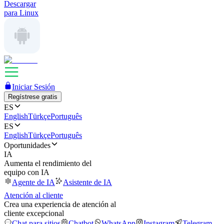
Descargar
para Linux
Iniciar Sesión
Regístrese gratis
ES
English
Türkçe
Português
ES
English
Türkçe
Português
Oportunidades
IA
Aumenta el rendimiento del
equipo con IA
Agente de IA
Asistente de IA
Atención al cliente
Crea una experiencia de atención al
cliente excepcional
Chat para sitios
Chatbot
WhatsApp
Instagram
Telegram