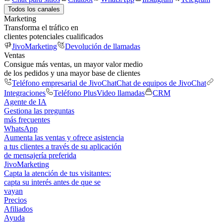
Todos los canales
Marketing
Transforma el tráfico en
clientes potenciales cualificados
JivoMarketing
Devolución de llamadas
Ventas
Consigue más ventas, un mayor valor medio
de los pedidos y una mayor base de clientes
Teléfono empresarial de JivoChat
Chat de equipos de JivoChat
Integraciones
Teléfono Plus
Video llamadas
CRM
Agente de IA
Gestiona las preguntas
más frecuentes
WhatsApp
Aumenta las ventas y ofrece asistencia
a tus clientes a través de su aplicación
de mensajería preferida
JivoMarketing
Capta la atención de tus visitantes:
capta su interés antes de que se
vayan
Precios
Afiliados
Ayuda