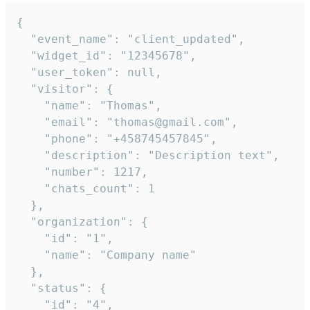
{

  "event_name": "client_updated",

  "widget_id": "12345678",

  "user_token": null,

  "visitor": {

    "name": "Thomas",

    "email": "thomas@gmail.com",

    "phone": "+458745457845",

    "description": "Description text",

    "number": 1217,

    "chats_count": 1

  },

  "organization": {

    "id": "1",

    "name": "Company name"

  },

  "status": {

    "id": "4",
