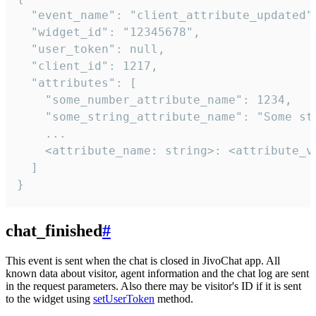
  "event_name": "client_attribute_updated",
  "widget_id": "12345678",

  "user_token": null,

  "client_id": 1217,

  "attributes": [

    "some_number_attribute_name": 1234,

    "some_string_attribute_name": "Some str
    ...

    <attribute_name: string>: <attribute_va
  ]

}
chat_finished
#
This event is sent when the chat is closed in JivoChat app. All
known data about visitor, agent information and the chat log are sent
in the request parameters. Also there may be visitor's ID if it is sent
to the widget using
setUserToken
method.