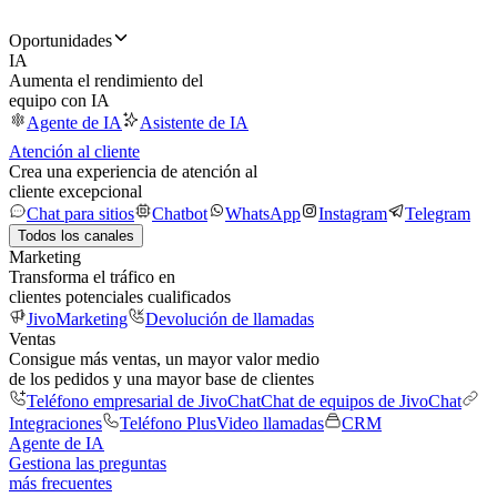
Oportunidades
IA
Aumenta el rendimiento del
equipo con IA
Agente de IA
Asistente de IA
Atención al cliente
Crea una experiencia de atención al
cliente excepcional
Chat para sitios
Chatbot
WhatsApp
Instagram
Telegram
Todos los canales
Marketing
Transforma el tráfico en
clientes potenciales cualificados
JivoMarketing
Devolución de llamadas
Ventas
Consigue más ventas, un mayor valor medio
de los pedidos y una mayor base de clientes
Teléfono empresarial de JivoChat
Chat de equipos de JivoChat
Integraciones
Teléfono Plus
Video llamadas
CRM
Agente de IA
Gestiona las preguntas
más frecuentes