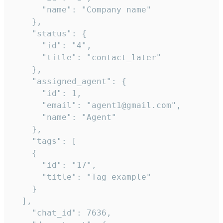
      "name": "Company name"

    },

    "status": {

      "id": "4",

      "title": "contact_later"

    },

    "assigned_agent": {

      "id": 1,

      "email": "agent1@gmail.com",

      "name": "Agent"

    },

    "tags": [

    {

      "id": "17",

      "title": "Tag example"

    }

  ],

    "chat_id": 7636,
