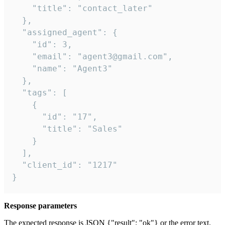
    "title": "contact_later"

  },

  "assigned_agent": {

    "id": 3,

    "email": "agent3@gmail.com",

    "name": "Agent3"

  },

  "tags": [

    {

      "id": "17",

      "title": "Sales"

    }

  ],

  "client_id": "1217"

}
Response parameters
The expected response is JSON {"result": "ok"} or the error text.