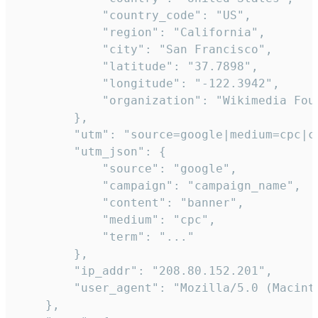
            "country_code": "US",

            "region": "California",

            "city": "San Francisco",

            "latitude": "37.7898",

            "longitude": "-122.3942",

            "organization": "Wikimedia Foun
        },

        "utm": "source=google|medium=cpc|c
        "utm_json": {

            "source": "google",

            "campaign": "campaign_name",

            "content": "banner",

            "medium": "cpc",

            "term": "..."

        },

        "ip_addr": "208.80.152.201",

        "user_agent": "Mozilla/5.0 (Macint
    },
