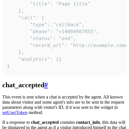
        "title": "Page title"

    },

    "call": {

        "type": "callback",

        "phone": "+14084987855",

        "status": "end",

        "record_url": "http://example.com/r
    },

    "analytics": {}

}
chat_accepted
#
This event is sent when a chat is accepted by the agent. All known
data about visitor and some agent's info are to be sent in the request
parameters along with visitor's ID, if it was sent to the widget in
setUserToken
method.
If a response to
chat_accepted
contains
contact_info
, this data will
be displayed to the agent as if a visitor introduced himself in the chat