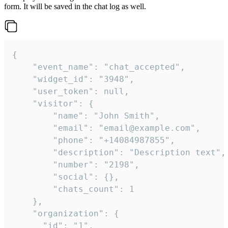
form. It will be saved in the chat log as well.
{

    "event_name": "chat_accepted",

    "widget_id": "3948",

    "user_token": null,

    "visitor": {

        "name": "John Smith",

        "email": "email@example.com",

        "phone": "+14084987855",

        "description": "Description text",

        "number": "2198",

        "social": {},

        "chats_count": 1

    },

    "organization": {

      "id": "1",
