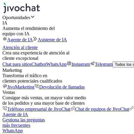
Oportunidades
IA
Aumenta el rendimiento del
equipo con IA
Agente de IA
Asistente de IA
Atención al cliente
Crea una experiencia de atención al
cliente excepcional
Chat para sitios
Chatbot
WhatsApp
Instagram
Telegram
Todos los 
Marketing
Transforma el tráfico en
clientes potenciales cualificados
JivoMarketing
Devolución de llamadas
Ventas
Consigue más ventas, un mayor valor medio
de los pedidos y una mayor base de clientes
Teléfono empresarial de JivoChat
Chat de equipos de JivoChat
Agente de IA
Gestiona las preguntas
más frecuentes
WhatsApp