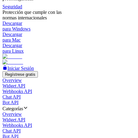
Seguridad
Protección que cumple con las
normas internacionales
Descargar
para Windows
Descargar
para Mac
Descargar
para Linux
Iniciar Sesión
Regístrese gratis
Overview
Widget API
Webhooks API
Chat API
Bot API
Categorías
Overview
Widget API
Webhooks API
Chat API
Bot API