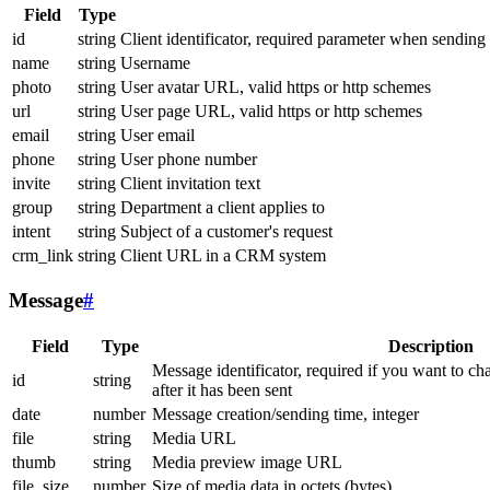
Field
Type
id
string
Client identificator, required parameter when sending
name
string
Username
photo
string
User avatar URL, valid https or http schemes
url
string
User page URL, valid https or http schemes
email
string
User email
phone
string
User phone number
invite
string
Client invitation text
group
string
Department a client applies to
intent
string
Subject of a customer's request
crm_link
string
Client URL in a CRM system
Message
#
Field
Type
Description
Message identificator, required if you want to ch
id
string
after it has been sent
date
number
Message creation/sending time, integer
file
string
Media URL
thumb
string
Media preview image URL
file_size
number
Size of media data in octets (bytes)