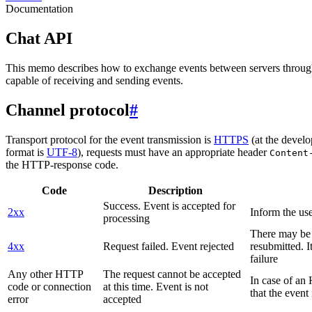
Documentation
Chat API
This memo describes how to exchange events between servers throug
capable of receiving and sending events.
Channel protocol
#
Transport protocol for the event transmission is
HTTPS
(at the develo
format is
UTF-8
), requests must have an appropriate header
Content
the HTTP-response code.
Code
Description
Success. Event is accepted for
2xx
Inform the use
processing
There may be a
4xx
Request failed. Event rejected
resubmitted. I
failure
Any other HTTP
The request cannot be accepted
In case of a
code or connection
at this time. Event is not
that the event
error
accepted