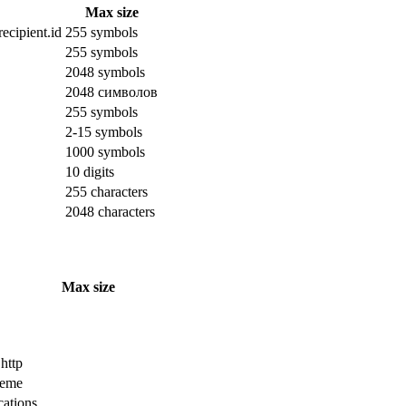
Max size
ecipient.id
255 symbols
255 symbols
2048 symbols
2048 символов
255 symbols
2-15 symbols
1000 symbols
10 digits
255 characters
2048 characters
Max size
 http
cheme
cations