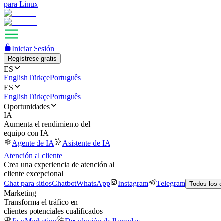
para Linux
Iniciar Sesión
Regístrese gratis
ES
English
Türkçe
Português
ES
English
Türkçe
Português
Oportunidades
IA
Aumenta el rendimiento del
equipo con IA
Agente de IA
Asistente de IA
Atención al cliente
Crea una experiencia de atención al
cliente excepcional
Chat para sitios
Chatbot
WhatsApp
Instagram
Telegram
Todos los 
Marketing
Transforma el tráfico en
clientes potenciales cualificados
JivoMarketing
Devolución de llamadas