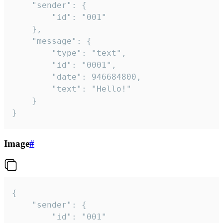
	"sender": {

		"id": "001"

	},

	"message": {

		"type": "text",

		"id": "0001",

		"date": 946684800,

		"text": "Hello!"

	}

}
Image
#
{

	"sender": {

		"id": "001"
