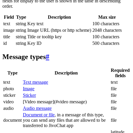
fields for display to the user is shown in the table in descending
order.
Field
Type
Description
Max size
text
string
Key text
100 characters
image
string
Image URL (https or http scheme)
2048 characters
title
string
Title or tooltip key
100 characters
id
string
Key ID
500 characters
Message types
#
Required
Type
Description
fields
text
Text message
text
photo
Image
file
sticker
Sticker
file
video
[Video message](#video message)
file
audio
Audio message
file
Document or file
, in a message of this type,
document
you can send any files that are allowed to be
file
transferred to JivoChat app
latitude