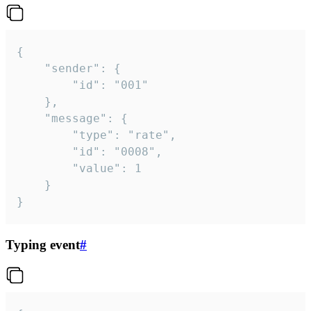
{

	"sender": {

		"id": "001"

	},

	"message": {

		"type": "rate",

		"id": "0008",

		"value": 1

	}

}
Typing event
#