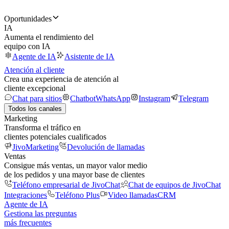
Oportunidades
IA
Aumenta el rendimiento del
equipo con IA
Agente de IA
Asistente de IA
Atención al cliente
Crea una experiencia de atención al
cliente excepcional
Chat para sitios
Chatbot
WhatsApp
Instagram
Telegram
Todos los canales
Marketing
Transforma el tráfico en
clientes potenciales cualificados
JivoMarketing
Devolución de llamadas
Ventas
Consigue más ventas, un mayor valor medio
de los pedidos y una mayor base de clientes
Teléfono empresarial de JivoChat
Chat de equipos de JivoChat
Integraciones
Teléfono Plus
Video llamadas
CRM
Agente de IA
Gestiona las preguntas
más frecuentes