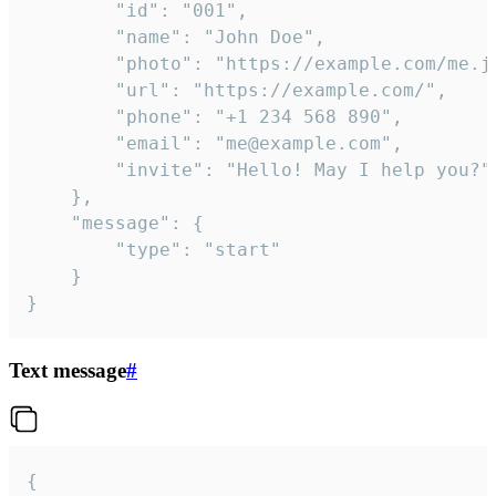
		"id": "001",

		"name": "John Doe",

		"photo": "https://example.com/me.jpg",

		"url": "https://example.com/",

		"phone": "+1 234 568 890",

		"email": "me@example.com",

		"invite": "Hello! May I help you?"

	},

	"message": {

		"type": "start"

	}

}
Text message
#
{
