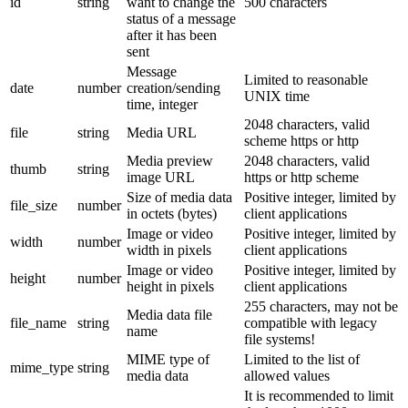
id
string
want to change the
500 characters
status of a message
after it has been
sent
Message
Limited to reasonable
date
number
creation/sending
UNIX time
time, integer
2048 characters, valid
file
string
Media URL
scheme https or http
Media preview
2048 characters, valid
thumb
string
image URL
https or http scheme
Size of media data
Positive integer, limited by
file_size
number
in octets (bytes)
client applications
Image or video
Positive integer, limited by
width
number
width in pixels
client applications
Image or video
Positive integer, limited by
height
number
height in pixels
client applications
255 characters, may not be
Media data file
file_name
string
compatible with legacy
name
file systems!
MIME type of
Limited to the list of
mime_type
string
media data
allowed values
It is recommended to limit