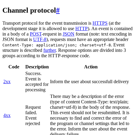
Channel protocol
#
Transport protocol for the event transmission is
HTTPS
(at the
development stage it is allowed to use
HTTP
). An event is contained
in a body of a
POST
-request in
JSON
format (note: text encoding in
JSON format is
UTF-8
), requests must have an appropriate header
. Event
Content-Type: application/json; charset=utf-8
structure is described
further
. Response options are divided into 3
groups according to the HTTP-response code.
Code
Description
Action
Success.
Event is
2xx
Inform the user about successfull delivery
accepted for
processing
There may be a description of the error
(type of content Content-Type: text/plain;
Request
charset=utf-8) in the body of the response.
failed.
This event should not be resubmitted. It is
4xx
Event
necessary to find and correct the error of
rejected
the program or channel settings that led to
the error. Inform the user about the event
delivery failure