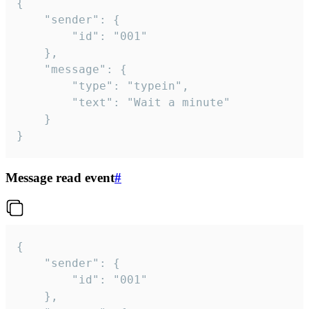
{

	"sender": {

		"id": "001"

	},

	"message": {

		"type": "typein",

		"text": "Wait a minute"

	}

}
Message read event
#
{

	"sender": {

		"id": "001"

	},
