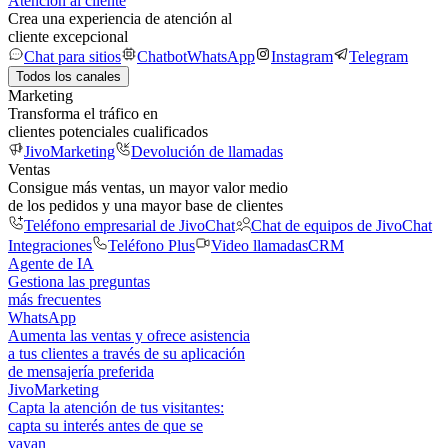
Atención al cliente
Crea una experiencia de atención al
cliente excepcional
Chat para sitios
Chatbot
WhatsApp
Instagram
Telegram
Todos los canales
Marketing
Transforma el tráfico en
clientes potenciales cualificados
JivoMarketing
Devolución de llamadas
Ventas
Consigue más ventas, un mayor valor medio
de los pedidos y una mayor base de clientes
Teléfono empresarial de JivoChat
Chat de equipos de JivoChat
Integraciones
Teléfono Plus
Video llamadas
CRM
Agente de IA
Gestiona las preguntas
más frecuentes
WhatsApp
Aumenta las ventas y ofrece asistencia
a tus clientes a través de su aplicación
de mensajería preferida
JivoMarketing
Capta la atención de tus visitantes:
capta su interés antes de que se
vayan