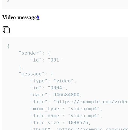
Video message
#
{

	"sender": {

		"id": "001"

	},

	"message": {

		"type": "video",

		"id": "0004",

		"date": 946684800,

		"file": "https://example.com/video.mp4",

		"mime_type": "video/mp4",

		"file_name": "video.mp4",

		"file_size": 1048576,

		"thumb": "https://example.com/video_thumb.png",
