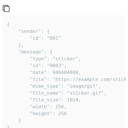
{

	"sender": {

		"id": "001"

	},

	"message": {

		"type": "sticker",

		"id": "0003",

		"date": 946684800,

		"file": "https://example.com/sticker.gif",

		"mime_type": "image/gif",

		"file_name": "sticker.gif",

		"file_size": 1024,

		"width": 256,

		"height": 256

	}

}