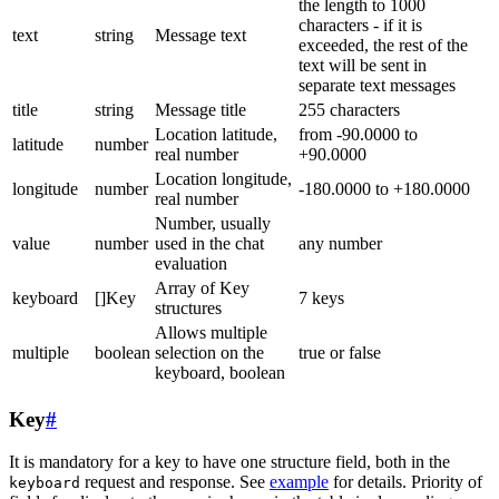
the length to 1000
characters - if it is
text
string
Message text
exceeded, the rest of the
text will be sent in
separate text messages
title
string
Message title
255 characters
Location latitude,
from -90.0000 to
latitude
number
real number
+90.0000
Location longitude,
longitude
number
-180.0000 to +180.0000
real number
Number, usually
value
number
used in the chat
any number
evaluation
Array of Key
keyboard
[]Key
7 keys
structures
Allows multiple
multiple
boolean
selection on the
true or false
keyboard, boolean
Key
#
It is mandatory for a key to have one structure field, both in the
request and response. See
example
for details. Priority of
keyboard