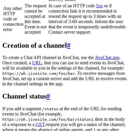
The request
In case of an HTTP code
5xx
or if
Any other
cannot be
connection fails it is recommended to
HTTP
accepted at
resend the request up to 3 times with an
code or
this time.
interval of 3-60 seconds. Inform the user
connection
Event is not
that the event is temporarily undeliverable.
error
accepted
Contact server support
Creation of a channel
#
To create a Chat API channel in JivoChat, use the
JivoChat app
.
Once created, a
URL
, that you can use to send events to JivoChat,
will be available to you in the settings of the channel, for example:
. To receive messages from
https://wh.jivosite.com/foo/bar
JivoChat, set up a custom server and add the URL to receive events
in the channel settings in the app.
Channel status
#
If you add a segment
at the end of the URL for sending
/status
events to JivoChat (for example,
), then in the body
https://wh.jivosite.com/foo/bar/status
of a response to a
GET
-request you will get a status of the channel,
where
means the absence of online agents, and
or any other
0
1