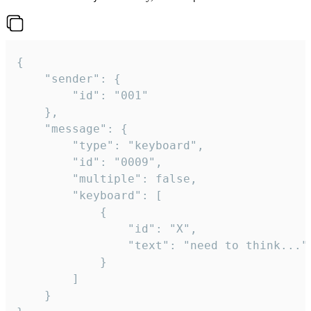
{

	"sender": {

		"id": "001"

	},

	"message": {

		"type": "keyboard",

		"id": "0009",

		"multiple": false,

		"keyboard": [

			{

				"id": "X",

				"text": "need to think..."

			}

		]

	}
