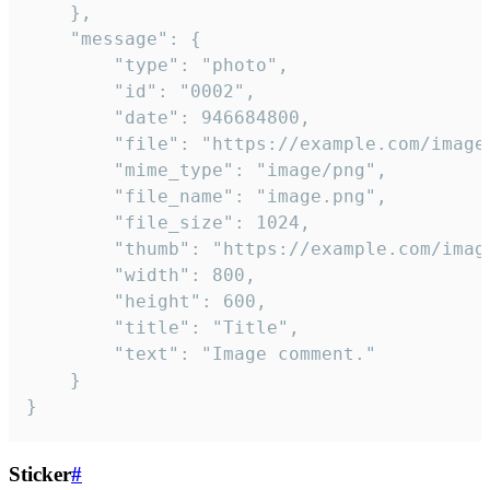
	},

	"message": {

		"type": "photo",

		"id": "0002",

		"date": 946684800,

		"file": "https://example.com/image.png",

		"mime_type": "image/png",

		"file_name": "image.png",

		"file_size": 1024,

		"thumb": "https://example.com/image_thumb.png",

		"width": 800,

		"height": 600,

		"title": "Title",

		"text": "Image comment."

	}

}
Sticker
#