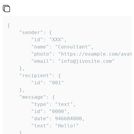
{

	"sender": {

		"id": "XXX",

		"name": "Consultant",

		"photo": "https://example.com/avatar.png",

		"email": "info@jivosite.com"

	},

	"recipient": {

		"id": "001"

	},

	"message": {

		"type": "text",

		"id": "0000",

		"date": 946684800,

		"text": "Hello!"

	}
