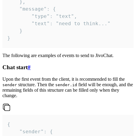
	},

	"message": {

		"type": "text",

		"text": "need to think..."

	}

}
The following are examples of events to send to JivoChat.
Chat start
#
Upon the first event from the client, it is recommended to fill the
structure. Then the
field will be enough, and the
sender
sender.id
remaining fields of this structure can be filled only when they
change.
{

	"sender": {
