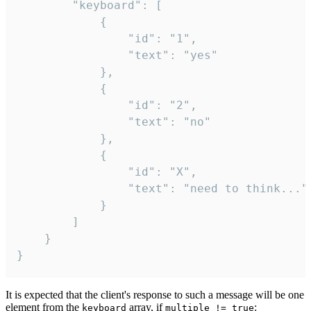
		"keyboard": [

			{

				"id": "1",

				"text": "yes"

			},

			{

				"id": "2",

				"text": "no"

			},

			{

				"id": "X",

				"text": "need to think..."

			}

		]

	}

}
It is expected that the client's response to such a message will be one
element from the
array, if
:
keyboard
multiple != true