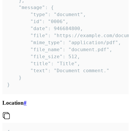
	},

	"message": {

		"type": "document",

		"id": "0006",

		"date": 946684800,

		"file": "https://example.com/document.pdf",

		"mime_type": "application/pdf",

		"file_name": "document.pdf",

		"file_size": 512,

		"title": "Title",

		"text": "Document comment."

	}

}
Location
#