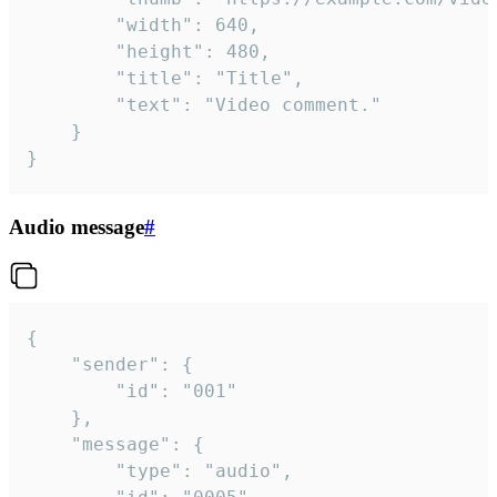
		"width": 640,

		"height": 480,

		"title": "Title",

		"text": "Video comment."

	}

}
Audio message
#
{

	"sender": {

		"id": "001"

	},

	"message": {

		"type": "audio",
