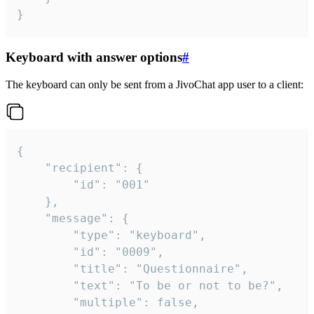
}
Keyboard with answer options
#
The keyboard can only be sent from a JivoChat app user to a client:
{

	"recipient": {

		"id": "001"

	},

	"message": {

		"type": "keyboard",

		"id": "0009",

		"title": "Questionnaire",

		"text": "To be or not to be?",

		"multiple": false,
