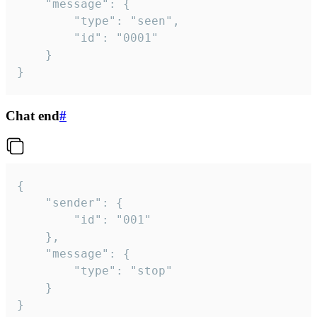
	"message": {

		"type": "seen",

		"id": "0001"

	}

}
Chat end
#
{

	"sender": {

		"id": "001"

	},

	"message": {

		"type": "stop"

	}

}