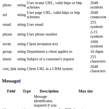
User avatar URL, valid https or http
2048
photo
string
schemes
symbols
User page URL, valid https or http
2048
url
string
schemes
символов
255
email
string
User email
symbols
2-15
phone
string
User phone number
symbols
1000
invite
string
Client invitation text
symbols
group
string
Department a client applies to
10 digits
255
intent
string
Subject of a customer's request
characters
2048
crm_link
string
Client URL in a CRM system
characters
Message
#
Field
Type
Description
Max size
Message
identificator,
required if you