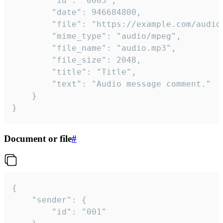
		"id": "0005",

		"date": 946684800,

		"file": "https://example.com/audio.mp3",

		"mime_type": "audio/mpeg",

		"file_name": "audio.mp3",

		"file_size": 2048,

		"title": "Title",

		"text": "Audio message comment."

	}

}
Document or file
#
{

	"sender": {

		"id": "001"
