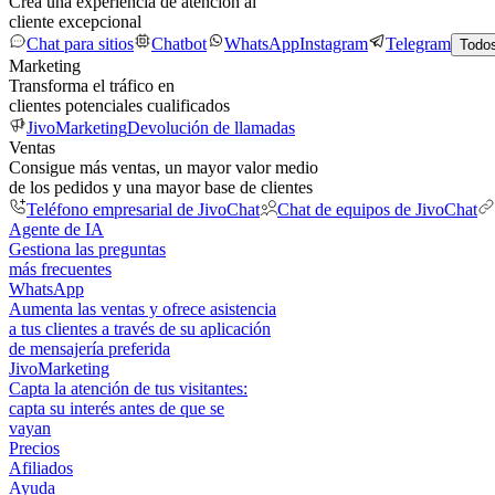
Crea una experiencia de atención al
cliente excepcional
Chat para sitios
Chatbot
WhatsApp
Instagram
Telegram
Todos
Marketing
Transforma el tráfico en
clientes potenciales cualificados
JivoMarketing
Devolución de llamadas
Ventas
Consigue más ventas, un mayor valor medio
de los pedidos y una mayor base de clientes
Teléfono empresarial de JivoChat
Chat de equipos de JivoChat
Agente de IA
Gestiona las preguntas
más frecuentes
WhatsApp
Aumenta las ventas y ofrece asistencia
a tus clientes a través de su aplicación
de mensajería preferida
JivoMarketing
Capta la atención de tus visitantes:
capta su interés antes de que se
vayan
Precios
Afiliados
Ayuda