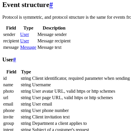
Event structure
#
Protocol is symmetric, and protocol structure is the same for events fr
Field
Type
Description
sender
User
Message sender
recipient
User
Message recipient
message
Message
Message text
User
#
Field
Type
id
string
Client identificator, required parameter when sending
name
string
Username
photo
string
User avatar URL, valid https or http schemes
url
string
User page URL, valid https or http schemes
email
string
User email
phone
string
User phone number
invite
string
Client invitation text
group
string
Department a client applies to
intent
string
Subject of a customer's request