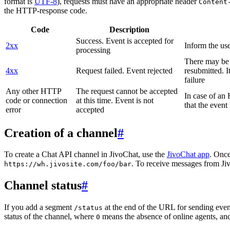
format is
UTF-8
), requests must have an appropriate header
Content
the HTTP-response code.
Code
Description
Success. Event is accepted for
2xx
Inform the use
processing
There may be a
4xx
Request failed. Event rejected
resubmitted. I
failure
Any other HTTP
The request cannot be accepted
In case of a
code or connection
at this time. Event is not
that the event
error
accepted
Creation of a channel
#
To create a Chat API channel in JivoChat, use the
JivoChat app
. Once
. To receive messages from Jiv
https://wh.jivosite.com/foo/bar
Channel status
#
If you add a segment
at the end of the URL for sending even
/status
status of the channel, where
means the absence of online agents, a
0