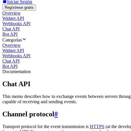
Iniciar Sesión
Regístrese gratis
Overview
Widget API
Webhooks API
Chat API
Bot API
Categorías
Overview
Widget API
Webhooks API
Chat API
Bot API
Documentation
Chat API
This memo describes how to exchange events between servers throug
capable of receiving and sending events.
Channel protocol
#
Transport protocol for the event transmission is
HTTPS
(at the develo