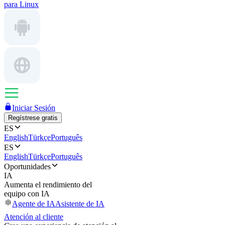
para Linux
Iniciar Sesión
Regístrese gratis
ES
English
Türkçe
Português
ES
English
Türkçe
Português
Oportunidades
IA
Aumenta el rendimiento del
equipo con IA
Agente de IA
Asistente de IA
Atención al cliente