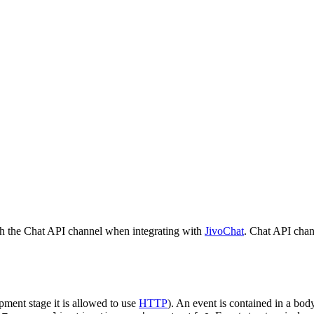
h the Chat API channel when integrating with
JivoChat
. Chat API chan
pment stage it is allowed to use
HTTP
). An event is contained in a bod