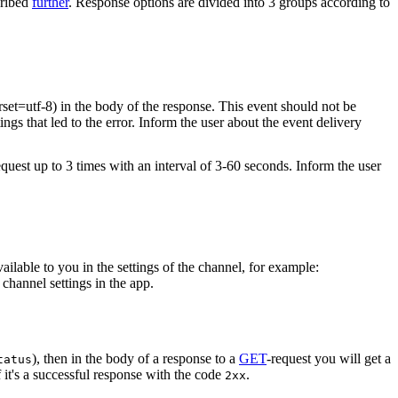
cribed
further
. Response options are divided into 3 groups according to
rset=utf-8) in the body of the response. This event should not be
ings that led to the error. Inform the user about the event delivery
equest up to 3 times with an interval of 3-60 seconds. Inform the user
vailable to you in the settings of the channel, for example:
channel settings in the app.
), then in the body of a response to a
GET
-request you will get a
tatus
 it's a successful response with the code
.
2xx