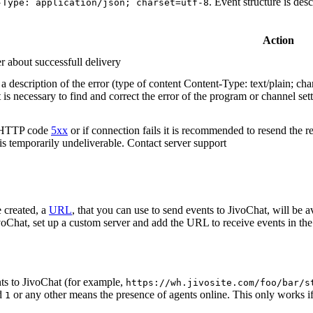
. Event structure is des
-Type: application/json; charset=utf-8
Action
r about successfull delivery
 description of the error (type of content Content-Type: text/plain; cha
t is necessary to find and correct the error of the program or channel sett
n HTTP code
5xx
or if connection fails it is recommended to resend the r
 is temporarily undeliverable. Contact server support
 created, a
URL
, that you can use to send events to JivoChat, will be a
oChat, set up a custom server and add the URL to receive events in the 
ts to JivoChat (for example,
https://wh.jivosite.com/foo/bar/s
nd
or any other means the presence of agents online. This only works if
1