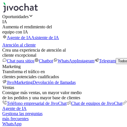
Oportunidades
IA
Aumenta el rendimiento del
equipo con IA
Agente de IA
Asistente de IA
Atención al cliente
Crea una experiencia de atención al
cliente excepcional
Chat para sitios
Chatbot
WhatsApp
Instagram
Telegram
Todos
Marketing
Transforma el tráfico en
clientes potenciales cualificados
JivoMarketing
Devolución de llamadas
Ventas
Consigue más ventas, un mayor valor medio
de los pedidos y una mayor base de clientes
Teléfono empresarial de JivoChat
Chat de equipos de JivoChat
Agente de IA
Gestiona las preguntas
más frecuentes
WhatsApp