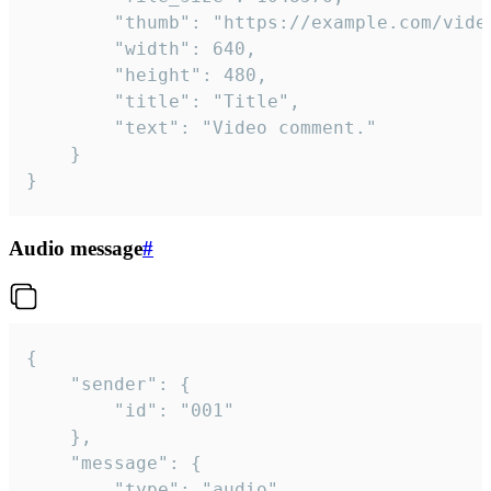
		"thumb": "https://example.com/video_thumb.png",

		"width": 640,

		"height": 480,

		"title": "Title",

		"text": "Video comment."

	}

}
Audio message
#
{

	"sender": {

		"id": "001"

	},

	"message": {

		"type": "audio",
