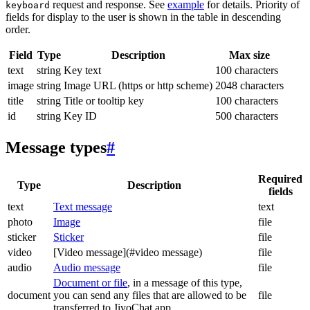
request and response. See
example
for details. Priority of
keyboard
fields for display to the user is shown in the table in descending
order.
Field
Type
Description
Max size
text
string
Key text
100 characters
image
string
Image URL (https or http scheme)
2048 characters
title
string
Title or tooltip key
100 characters
id
string
Key ID
500 characters
Message types
#
Required
Type
Description
fields
text
Text message
text
photo
Image
file
sticker
Sticker
file
video
[Video message](#video message)
file
audio
Audio message
file
Document or file
, in a message of this type,
document
you can send any files that are allowed to be
file
transferred to JivoChat app