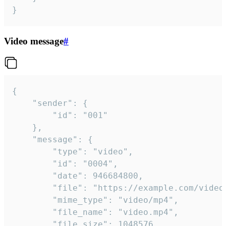
}
Video message
#
{

	"sender": {

		"id": "001"

	},

	"message": {

		"type": "video",

		"id": "0004",

		"date": 946684800,

		"file": "https://example.com/video.mp4",

		"mime_type": "video/mp4",

		"file_name": "video.mp4",

		"file_size": 1048576,
