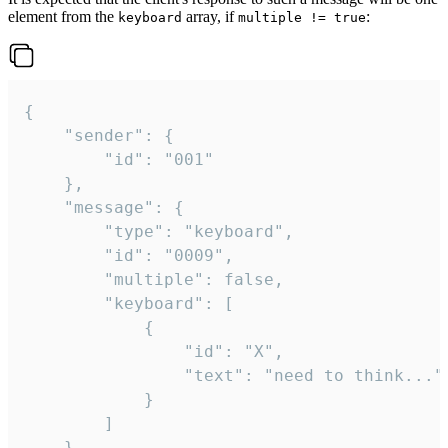
element from the
array, if
:
keyboard
multiple != true
{

	"sender": {

		"id": "001"

	},

	"message": {

		"type": "keyboard",

		"id": "0009",

		"multiple": false,

		"keyboard": [

			{

				"id": "X",

				"text": "need to think..."

			}

		]

	}
