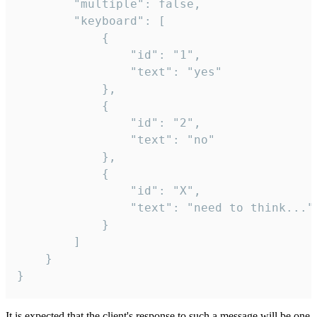
		"multiple": false,

		"keyboard": [

			{

				"id": "1",

				"text": "yes"

			},

			{

				"id": "2",

				"text": "no"

			},

			{

				"id": "X",

				"text": "need to think..."

			}

		]

	}

}
It is expected that the client's response to such a message will be one