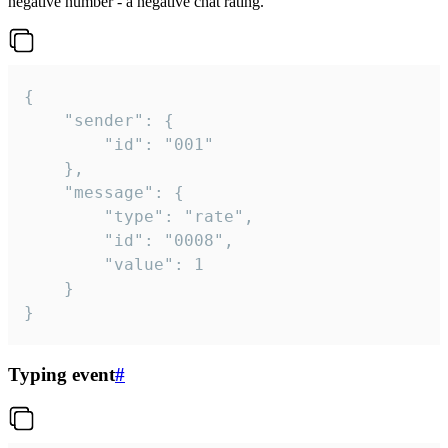
negative number - a negative chat rating.
{

	"sender": {

		"id": "001"

	},

	"message": {

		"type": "rate",

		"id": "0008",

		"value": 1

	}

}
Typing event
#