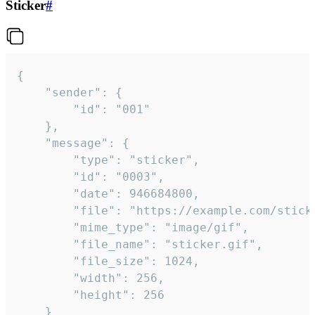
Sticker
#
{

	"sender": {

		"id": "001"

	},

	"message": {

		"type": "sticker",

		"id": "0003",

		"date": 946684800,

		"file": "https://example.com/sticker.gif",

		"mime_type": "image/gif",

		"file_name": "sticker.gif",

		"file_size": 1024,

		"width": 256,

		"height": 256

	}
