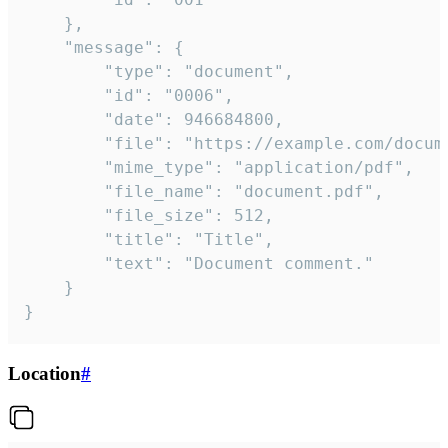
	},

	"message": {

		"type": "document",

		"id": "0006",

		"date": 946684800,

		"file": "https://example.com/document.pdf",

		"mime_type": "application/pdf",

		"file_name": "document.pdf",

		"file_size": 512,

		"title": "Title",

		"text": "Document comment."

	}

}
Location
#