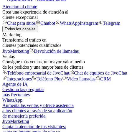
Atención al cliente
Crea una experiencia de atención al
cliente excepcional
Chat para sitios
Chatbot
WhatsApp
Instagram
Telegram
Todos los canales
Marketing
Transforma el tráfico en
clientes potenciales cualificados
JivoMarketing
Devolución de llamadas
Ventas
Consigue más ventas, un mayor valor medio
de los pedidos y una mayor base de clientes
Teléfono empresarial de JivoChat
Chat de equipos de JivoChat
Integraciones
Teléfono Plus
Video llamadas
CRM
Agente de IA
Gestiona las preguntas
más frecuentes
WhatsApp
Aumenta las ventas y ofrece asistencia
a tus clientes a través de su aplicación
de mensajería preferida
JivoMarketing
Capta la atención de tus visitantes:
capta su interés antes de que se