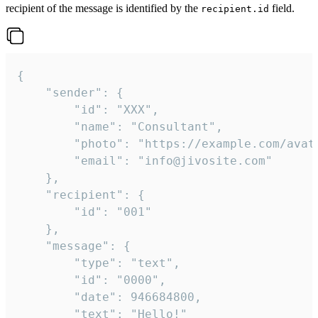
recipient of the message is identified by the
field.
recipient.id
{

	"sender": {

		"id": "XXX",

		"name": "Consultant",

		"photo": "https://example.com/avatar.png",

		"email": "info@jivosite.com"

	},

	"recipient": {

		"id": "001"

	},

	"message": {

		"type": "text",

		"id": "0000",

		"date": 946684800,

		"text": "Hello!"
