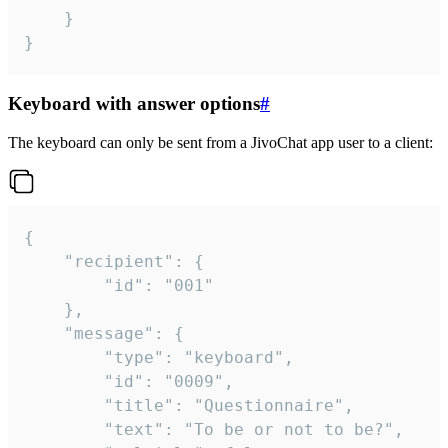
	}

}
Keyboard with answer options
#
The keyboard can only be sent from a JivoChat app user to a client:
{

	"recipient": {

		"id": "001"

	},

	"message": {

		"type": "keyboard",

		"id": "0009",

		"title": "Questionnaire",

		"text": "To be or not to be?",
