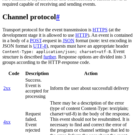
required capable of receiving and sending events.
Channel protocol
#
Transport protocol for the event transmission is
HTTPS
(at the
development stage it is allowed to use
HTTP
). An event is contained
in a body of a
POST
-request in
JSON
format (note: text encoding in
JSON format is
UTF-8
), requests must have an appropriate header
. Event
Content-Type: application/json; charset=utf-8
structure is described
further
. Response options are divided into 3
groups according to the HTTP-response code.
Code
Description
Action
Success.
Event is
2xx
Inform the user about successfull delivery
accepted for
processing
There may be a description of the error
(type of content Content-Type: text/plain;
Request
charset=utf-8) in the body of the response.
failed.
This event should not be resubmitted. It is
4xx
Event
necessary to find and correct the error of
rejected
the program or channel settings that led to