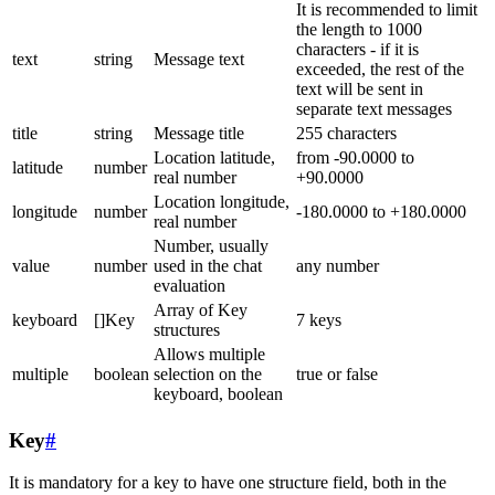
It is recommended to limit
the length to 1000
characters - if it is
text
string
Message text
exceeded, the rest of the
text will be sent in
separate text messages
title
string
Message title
255 characters
Location latitude,
from -90.0000 to
latitude
number
real number
+90.0000
Location longitude,
longitude
number
-180.0000 to +180.0000
real number
Number, usually
value
number
used in the chat
any number
evaluation
Array of Key
keyboard
[]Key
7 keys
structures
Allows multiple
multiple
boolean
selection on the
true or false
keyboard, boolean
Key
#
It is mandatory for a key to have one structure field, both in the