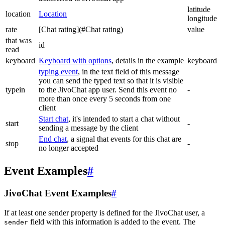
latitude
location
Location
longitude
rate
[Chat rating](#Chat rating)
value
that was
id
read
keyboard
Keyboard with options
, details in the example
keyboard
typing event
, in the text field of this message
you can send the typed text so that it is visible
typein
to the JivoChat app user. Send this event no
-
more than once every 5 seconds from one
client
Start chat
, it's intended to start a chat without
start
-
sending a message by the client
End chat
, a signal that events for this chat are
stop
-
no longer accepted
Event Examples
#
JivoChat Event Examples
#
If at least one sender property is defined for the JivoChat user, a
field with this information is added to the event. The
sender