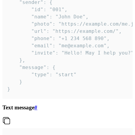
	"sender": {

		"id": "001",

		"name": "John Doe",

		"photo": "https://example.com/me.jpg",

		"url": "https://example.com/",

		"phone": "+1 234 568 890",

		"email": "me@example.com",

		"invite": "Hello! May I help you?"

	},

	"message": {

		"type": "start"

	}

}
Text message
#