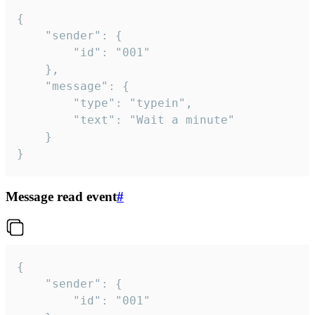
{

	"sender": {

		"id": "001"

	},

	"message": {

		"type": "typein",

		"text": "Wait a minute"

	}

}
Message read event
#
{

	"sender": {

		"id": "001"
