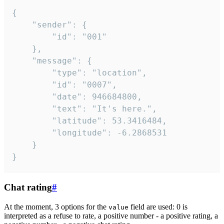
{

	"sender": {

		"id": "001"

	},

	"message": {

		"type": "location",

		"id": "0007",

		"date": 946684800,

		"text": "It's here.",

		"latitude": 53.3416484,

		"longitude": -6.2868531

	}

}
Chat rating
#
At the moment, 3 options for the
field are used: 0 is
value
interpreted as a refuse to rate, a positive number - a positive rating, a