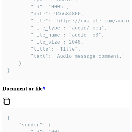
		"id": "0005",

		"date": 946684800,

		"file": "https://example.com/audio.mp3",

		"mime_type": "audio/mpeg",

		"file_name": "audio.mp3",

		"file_size": 2048,

		"title": "Title",

		"text": "Audio message comment."

	}

}
Document or file
#
{

	"sender": {

		"id": "001"
