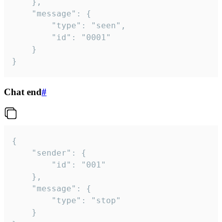
	},

	"message": {

		"type": "seen",

		"id": "0001"

	}

}
Chat end
#
{

	"sender": {

		"id": "001"

	},

	"message": {

		"type": "stop"

	}
