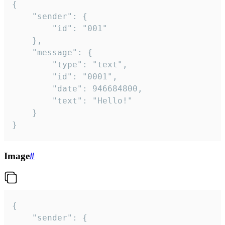
{

	"sender": {

		"id": "001"

	},

	"message": {

		"type": "text",

		"id": "0001",

		"date": 946684800,

		"text": "Hello!"

	}

}
Image
#
{

	"sender": {
