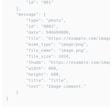
		"id": "001"

	},

	"message": {

		"type": "photo",

		"id": "0002",

		"date": 946684800,

		"file": "https://example.com/image.png",

		"mime_type": "image/png",

		"file_name": "image.png",

		"file_size": 1024,

		"thumb": "https://example.com/image_thumb.png",

		"width": 800,

		"height": 600,

		"title": "Title",

		"text": "Image comment."

	}

}