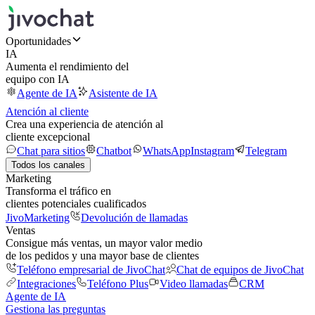
Oportunidades
IA
Aumenta el rendimiento del
equipo con IA
Agente de IA
Asistente de IA
Atención al cliente
Crea una experiencia de atención al
cliente excepcional
Chat para sitios
Chatbot
WhatsApp
Instagram
Telegram
Todos los canales
Marketing
Transforma el tráfico en
clientes potenciales cualificados
JivoMarketing
Devolución de llamadas
Ventas
Consigue más ventas, un mayor valor medio
de los pedidos y una mayor base de clientes
Teléfono empresarial de JivoChat
Chat de equipos de JivoChat
Integraciones
Teléfono Plus
Video llamadas
CRM
Agente de IA
Gestiona las preguntas