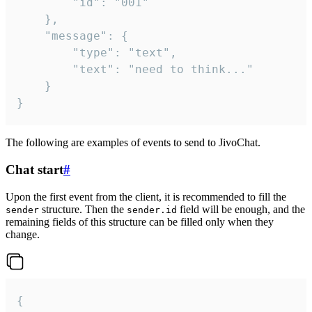
		"id": "001"

	},

	"message": {

		"type": "text",

		"text": "need to think..."

	}

}
The following are examples of events to send to JivoChat.
Chat start
#
Upon the first event from the client, it is recommended to fill the
structure. Then the
field will be enough, and the
sender
sender.id
remaining fields of this structure can be filled only when they
change.
{
