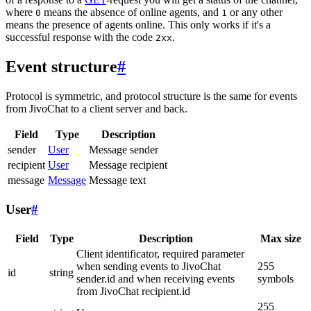
where
means the absence of online agents, and
or any other
0
1
means the presence of agents online. This only works if it's a
successful response with the code
.
2xx
Event structure
#
Protocol is symmetric, and protocol structure is the same for events
from JivoChat to a client server and back.
Field
Type
Description
sender
User
Message sender
recipient
User
Message recipient
message
Message
Message text
User
#
Field
Type
Description
Max size
Client identificator, required parameter
when sending events to JivoChat
255
id
string
sender.id and when receiving events
symbols
from JivoChat recipient.id
255