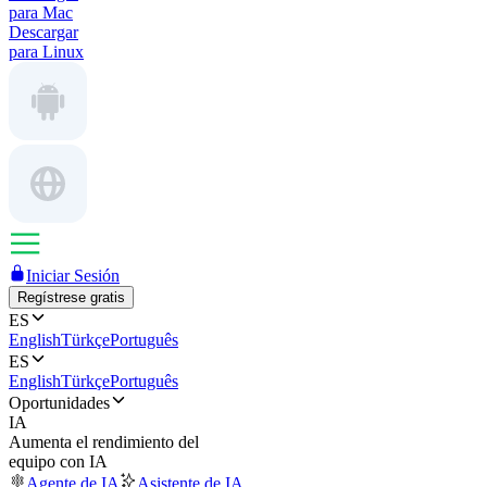
para Mac
Descargar
para Linux
Iniciar Sesión
Regístrese gratis
ES
English
Türkçe
Português
ES
English
Türkçe
Português
Oportunidades
IA
Aumenta el rendimiento del
equipo con IA
Agente de IA
Asistente de IA