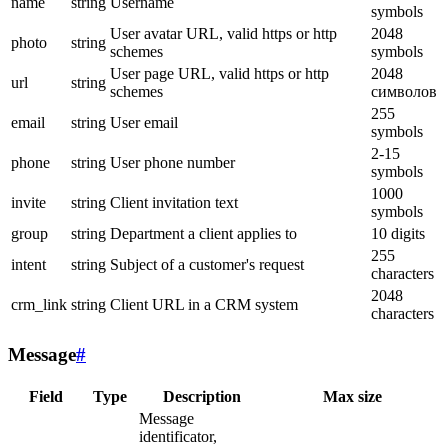
name
string
Username
symbols
User avatar URL, valid https or http
2048
photo
string
schemes
symbols
User page URL, valid https or http
2048
url
string
schemes
символов
255
email
string
User email
symbols
2-15
phone
string
User phone number
symbols
1000
invite
string
Client invitation text
symbols
group
string
Department a client applies to
10 digits
255
intent
string
Subject of a customer's request
characters
2048
crm_link
string
Client URL in a CRM system
characters
Message
#
Field
Type
Description
Max size
Message
identificator,