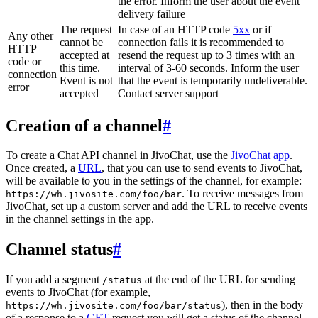
the error. Inform the user about the event
delivery failure
The request
In case of an HTTP code
5xx
or if
Any other
cannot be
connection fails it is recommended to
HTTP
accepted at
resend the request up to 3 times with an
code or
this time.
interval of 3-60 seconds. Inform the user
connection
Event is not
that the event is temporarily undeliverable.
error
accepted
Contact server support
Creation of a channel
#
To create a Chat API channel in JivoChat, use the
JivoChat app
.
Once created, a
URL
, that you can use to send events to JivoChat,
will be available to you in the settings of the channel, for example:
. To receive messages from
https://wh.jivosite.com/foo/bar
JivoChat, set up a custom server and add the URL to receive events
in the channel settings in the app.
Channel status
#
If you add a segment
at the end of the URL for sending
/status
events to JivoChat (for example,
), then in the body
https://wh.jivosite.com/foo/bar/status
of a response to a
GET
-request you will get a status of the channel,