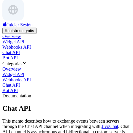
Iniciar Sesión
Regístrese gratis
Overview
Widget API
Webhooks API
Chat API
Bot API
Categorías
Overview
Widget API
Webhooks API
Chat API
Bot API
Documentation
Chat API
This memo describes how to exchange events between servers
through the Chat API channel when integrating with
JivoChat
. Chat
API channel is asynchronous and bidirectional, a custom server is