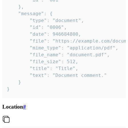
	},

	"message": {

		"type": "document",

		"id": "0006",

		"date": 946684800,

		"file": "https://example.com/document.pdf",

		"mime_type": "application/pdf",

		"file_name": "document.pdf",

		"file_size": 512,

		"title": "Title",

		"text": "Document comment."

	}

}
Location
#