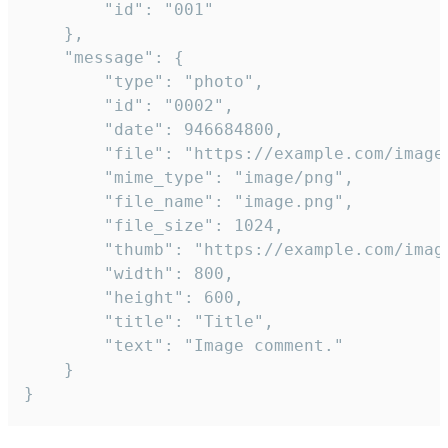
		"id": "001"

	},

	"message": {

		"type": "photo",

		"id": "0002",

		"date": 946684800,

		"file": "https://example.com/image.png",

		"mime_type": "image/png",

		"file_name": "image.png",

		"file_size": 1024,

		"thumb": "https://example.com/image_thumb.png",

		"width": 800,

		"height": 600,

		"title": "Title",

		"text": "Image comment."

	}

}