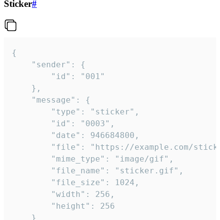
Sticker
#
{

	"sender": {

		"id": "001"

	},

	"message": {

		"type": "sticker",

		"id": "0003",

		"date": 946684800,

		"file": "https://example.com/sticker.gif",

		"mime_type": "image/gif",

		"file_name": "sticker.gif",

		"file_size": 1024,

		"width": 256,

		"height": 256

	}
