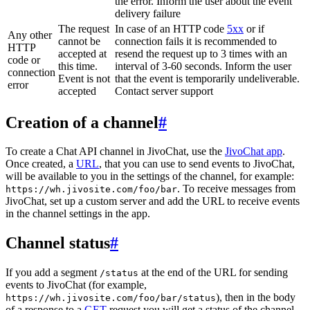
the error. Inform the user about the event
delivery failure
The request
In case of an HTTP code
5xx
or if
Any other
cannot be
connection fails it is recommended to
HTTP
accepted at
resend the request up to 3 times with an
code or
this time.
interval of 3-60 seconds. Inform the user
connection
Event is not
that the event is temporarily undeliverable.
error
accepted
Contact server support
Creation of a channel
#
To create a Chat API channel in JivoChat, use the
JivoChat app
.
Once created, a
URL
, that you can use to send events to JivoChat,
will be available to you in the settings of the channel, for example:
. To receive messages from
https://wh.jivosite.com/foo/bar
JivoChat, set up a custom server and add the URL to receive events
in the channel settings in the app.
Channel status
#
If you add a segment
at the end of the URL for sending
/status
events to JivoChat (for example,
), then in the body
https://wh.jivosite.com/foo/bar/status
of a response to a
GET
-request you will get a status of the channel,