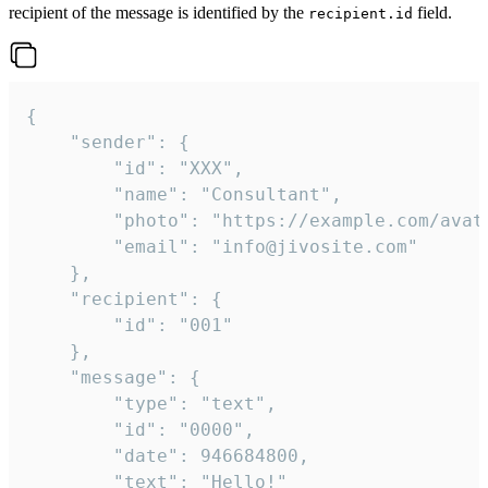
recipient of the message is identified by the
field.
recipient.id
{

	"sender": {

		"id": "XXX",

		"name": "Consultant",

		"photo": "https://example.com/avatar.png",

		"email": "info@jivosite.com"

	},

	"recipient": {

		"id": "001"

	},

	"message": {

		"type": "text",

		"id": "0000",

		"date": 946684800,

		"text": "Hello!"
