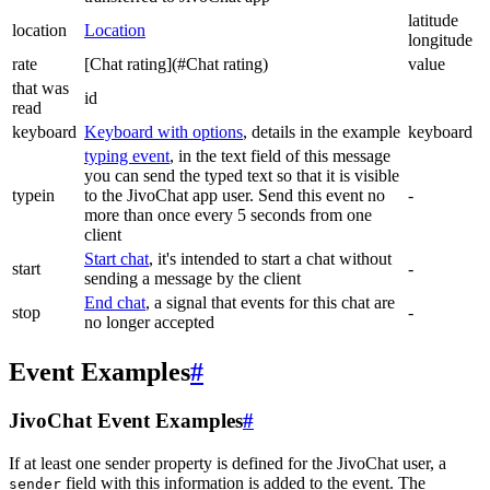
latitude
location
Location
longitude
rate
[Chat rating](#Chat rating)
value
that was
id
read
keyboard
Keyboard with options
, details in the example
keyboard
typing event
, in the text field of this message
you can send the typed text so that it is visible
typein
to the JivoChat app user. Send this event no
-
more than once every 5 seconds from one
client
Start chat
, it's intended to start a chat without
start
-
sending a message by the client
End chat
, a signal that events for this chat are
stop
-
no longer accepted
Event Examples
#
JivoChat Event Examples
#
If at least one sender property is defined for the JivoChat user, a
field with this information is added to the event. The
sender