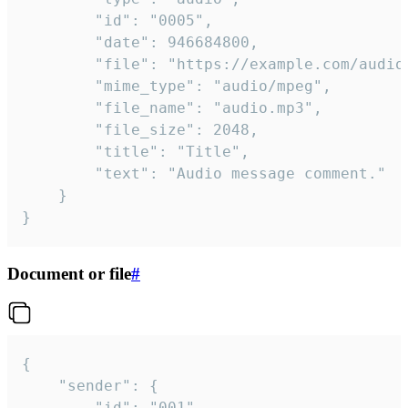
		"id": "0005",

		"date": 946684800,

		"file": "https://example.com/audio.mp3",

		"mime_type": "audio/mpeg",

		"file_name": "audio.mp3",

		"file_size": 2048,

		"title": "Title",

		"text": "Audio message comment."

	}

}
Document or file
#
{

	"sender": {

		"id": "001"
