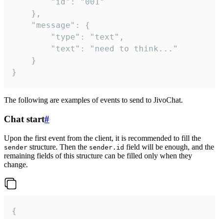
		"id": "001"

	},

	"message": {

		"type": "text",

		"text": "need to think..."

	}

}
The following are examples of events to send to JivoChat.
Chat start
#
Upon the first event from the client, it is recommended to fill the
structure. Then the
field will be enough, and the
sender
sender.id
remaining fields of this structure can be filled only when they
change.
{
