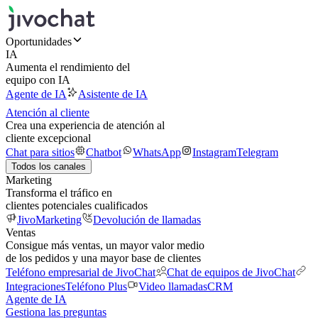
Oportunidades
IA
Aumenta el rendimiento del
equipo con IA
Agente de IA
Asistente de IA
Atención al cliente
Crea una experiencia de atención al
cliente excepcional
Chat para sitios
Chatbot
WhatsApp
Instagram
Telegram
Todos los canales
Marketing
Transforma el tráfico en
clientes potenciales cualificados
JivoMarketing
Devolución de llamadas
Ventas
Consigue más ventas, un mayor valor medio
de los pedidos y una mayor base de clientes
Teléfono empresarial de JivoChat
Chat de equipos de JivoChat
Integraciones
Teléfono Plus
Video llamadas
CRM
Agente de IA
Gestiona las preguntas