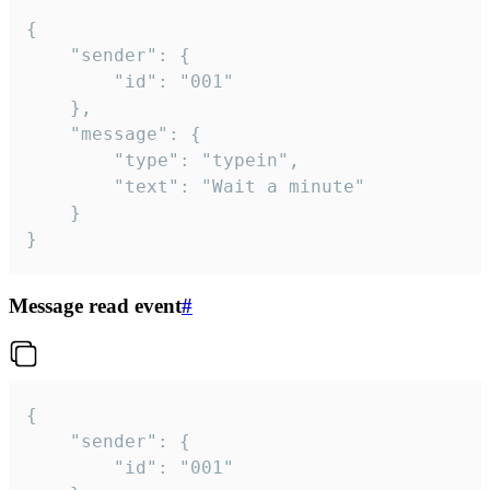
{

	"sender": {

		"id": "001"

	},

	"message": {

		"type": "typein",

		"text": "Wait a minute"

	}

}
Message read event
#
{

	"sender": {

		"id": "001"
