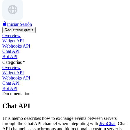
Iniciar Sesión
Regístrese gratis
Overview
Widget API
Webhooks API
Chat API
Bot API
Categorías
Overview
Widget API
Webhooks API
Chat API
Bot API
Documentation
Chat API
This memo describes how to exchange events between servers
through the Chat API channel when integrating with
JivoChat
. Chat
API channel is asynchronous and bidirectional, a custom server is