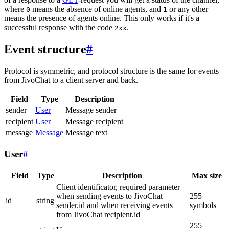
where
means the absence of online agents, and
or any other
0
1
means the presence of agents online. This only works if it's a
successful response with the code
.
2xx
Event structure
#
Protocol is symmetric, and protocol structure is the same for events
from JivoChat to a client server and back.
Field
Type
Description
sender
User
Message sender
recipient
User
Message recipient
message
Message
Message text
User
#
Field
Type
Description
Max size
Client identificator, required parameter
when sending events to JivoChat
255
id
string
sender.id and when receiving events
symbols
from JivoChat recipient.id
255