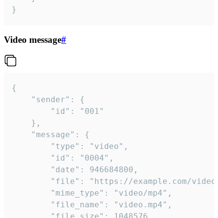
}
Video message
#
{

	"sender": {

		"id": "001"

	},

	"message": {

		"type": "video",

		"id": "0004",

		"date": 946684800,

		"file": "https://example.com/video.mp4",

		"mime_type": "video/mp4",

		"file_name": "video.mp4",

		"file_size": 1048576,
