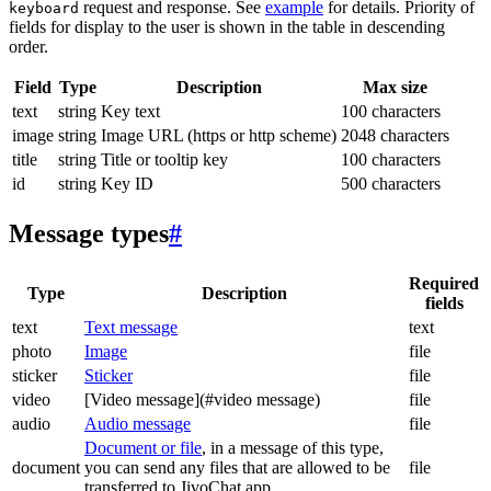
request and response. See
example
for details. Priority of
keyboard
fields for display to the user is shown in the table in descending
order.
Field
Type
Description
Max size
text
string
Key text
100 characters
image
string
Image URL (https or http scheme)
2048 characters
title
string
Title or tooltip key
100 characters
id
string
Key ID
500 characters
Message types
#
Required
Type
Description
fields
text
Text message
text
photo
Image
file
sticker
Sticker
file
video
[Video message](#video message)
file
audio
Audio message
file
Document or file
, in a message of this type,
document
you can send any files that are allowed to be
file
transferred to JivoChat app