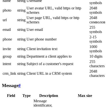
name
string
Username
symbols
User avatar URL, valid https or http
2048
photo
string
schemes
symbols
User page URL, valid https or http
2048
url
string
schemes
символов
255
email
string
User email
symbols
2-15
phone
string
User phone number
symbols
1000
invite
string
Client invitation text
symbols
group
string
Department a client applies to
10 digits
255
intent
string
Subject of a customer's request
characters
2048
crm_link
string
Client URL in a CRM system
characters
Message
#
Field
Type
Description
Max size
Message
identificator,