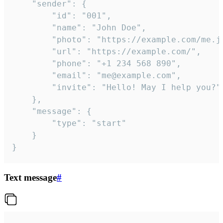
	"sender": {

		"id": "001",

		"name": "John Doe",

		"photo": "https://example.com/me.jpg",

		"url": "https://example.com/",

		"phone": "+1 234 568 890",

		"email": "me@example.com",

		"invite": "Hello! May I help you?"

	},

	"message": {

		"type": "start"

	}

}
Text message
#