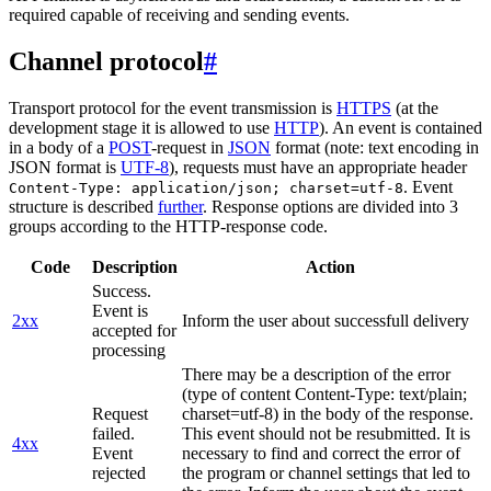
required capable of receiving and sending events.
Channel protocol
#
Transport protocol for the event transmission is
HTTPS
(at the
development stage it is allowed to use
HTTP
). An event is contained
in a body of a
POST
-request in
JSON
format (note: text encoding in
JSON format is
UTF-8
), requests must have an appropriate header
. Event
Content-Type: application/json; charset=utf-8
structure is described
further
. Response options are divided into 3
groups according to the HTTP-response code.
Code
Description
Action
Success.
Event is
2xx
Inform the user about successfull delivery
accepted for
processing
There may be a description of the error
(type of content Content-Type: text/plain;
Request
charset=utf-8) in the body of the response.
failed.
This event should not be resubmitted. It is
4xx
Event
necessary to find and correct the error of
rejected
the program or channel settings that led to