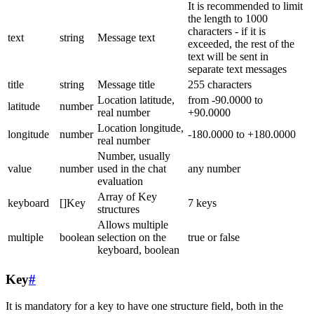
It is recommended to limit
the length to 1000
characters - if it is
text
string
Message text
exceeded, the rest of the
text will be sent in
separate text messages
title
string
Message title
255 characters
Location latitude,
from -90.0000 to
latitude
number
real number
+90.0000
Location longitude,
longitude
number
-180.0000 to +180.0000
real number
Number, usually
value
number
used in the chat
any number
evaluation
Array of Key
keyboard
[]Key
7 keys
structures
Allows multiple
multiple
boolean
selection on the
true or false
keyboard, boolean
Key
#
It is mandatory for a key to have one structure field, both in the