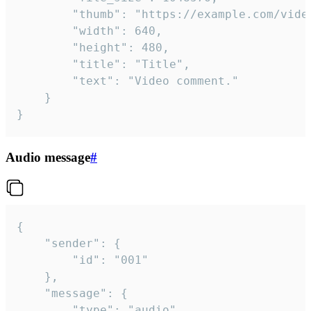
		"thumb": "https://example.com/video_thumb.png",

		"width": 640,

		"height": 480,

		"title": "Title",

		"text": "Video comment."

	}

}
Audio message
#
{

	"sender": {

		"id": "001"

	},

	"message": {

		"type": "audio",
