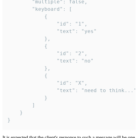
		"multiple": false,

		"keyboard": [

			{

				"id": "1",

				"text": "yes"

			},

			{

				"id": "2",

				"text": "no"

			},

			{

				"id": "X",

				"text": "need to think..."

			}

		]

	}

}
It is expected that the client's response to such a message will be one