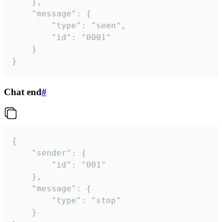
	},

	"message": {

		"type": "seen",

		"id": "0001"

	}

}
Chat end
#
{

	"sender": {

		"id": "001"

	},

	"message": {

		"type": "stop"

	}
