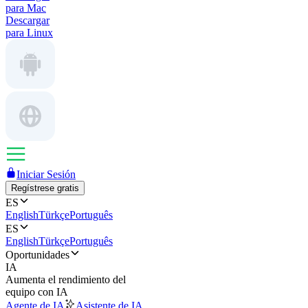
para Mac
Descargar
para Linux
Iniciar Sesión
Regístrese gratis
ES
English
Türkçe
Português
ES
English
Türkçe
Português
Oportunidades
IA
Aumenta el rendimiento del
equipo con IA
Agente de IA
Asistente de IA