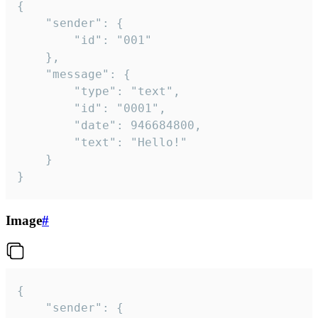
{

	"sender": {

		"id": "001"

	},

	"message": {

		"type": "text",

		"id": "0001",

		"date": 946684800,

		"text": "Hello!"

	}

}
Image
#
{

	"sender": {
