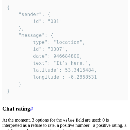
{

	"sender": {

		"id": "001"

	},

	"message": {

		"type": "location",

		"id": "0007",

		"date": 946684800,

		"text": "It's here.",

		"latitude": 53.3416484,

		"longitude": -6.2868531

	}

}
Chat rating
#
At the moment, 3 options for the
field are used: 0 is
value
interpreted as a refuse to rate, a positive number - a positive rating, a