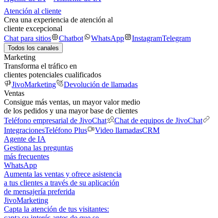
Atención al cliente
Crea una experiencia de atención al
cliente excepcional
Chat para sitios
Chatbot
WhatsApp
Instagram
Telegram
Todos los canales
Marketing
Transforma el tráfico en
clientes potenciales cualificados
JivoMarketing
Devolución de llamadas
Ventas
Consigue más ventas, un mayor valor medio
de los pedidos y una mayor base de clientes
Teléfono empresarial de JivoChat
Chat de equipos de JivoChat
Integraciones
Teléfono Plus
Video llamadas
CRM
Agente de IA
Gestiona las preguntas
más frecuentes
WhatsApp
Aumenta las ventas y ofrece asistencia
a tus clientes a través de su aplicación
de mensajería preferida
JivoMarketing
Capta la atención de tus visitantes:
capta su interés antes de que se