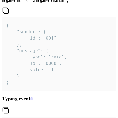
negative number - a negative chat rating.
{

	"sender": {

		"id": "001"

	},

	"message": {

		"type": "rate",

		"id": "0008",

		"value": 1

	}

}
Typing event
#