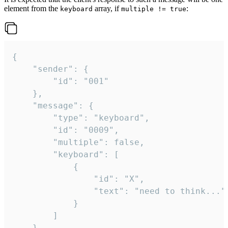
element from the
array, if
:
keyboard
multiple != true
{

	"sender": {

		"id": "001"

	},

	"message": {

		"type": "keyboard",

		"id": "0009",

		"multiple": false,

		"keyboard": [

			{

				"id": "X",

				"text": "need to think..."

			}

		]

	}
