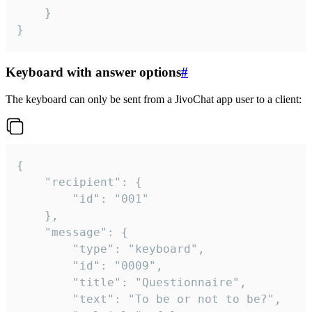
	}

}
Keyboard with answer options
#
The keyboard can only be sent from a JivoChat app user to a client:
{

	"recipient": {

		"id": "001"

	},

	"message": {

		"type": "keyboard",

		"id": "0009",

		"title": "Questionnaire",

		"text": "To be or not to be?",
