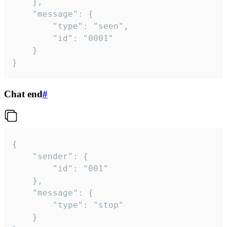
	},

	"message": {

		"type": "seen",

		"id": "0001"

	}

}
Chat end
#
{

	"sender": {

		"id": "001"

	},

	"message": {

		"type": "stop"

	}
