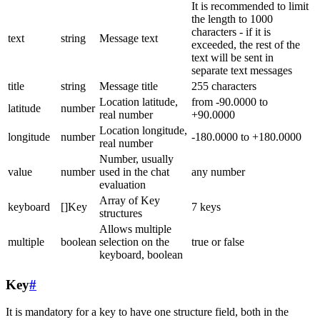
It is recommended to limit
the length to 1000
characters - if it is
text
string
Message text
exceeded, the rest of the
text will be sent in
separate text messages
title
string
Message title
255 characters
Location latitude,
from -90.0000 to
latitude
number
real number
+90.0000
Location longitude,
longitude
number
-180.0000 to +180.0000
real number
Number, usually
value
number
used in the chat
any number
evaluation
Array of Key
keyboard
[]Key
7 keys
structures
Allows multiple
multiple
boolean
selection on the
true or false
keyboard, boolean
Key
#
It is mandatory for a key to have one structure field, both in the