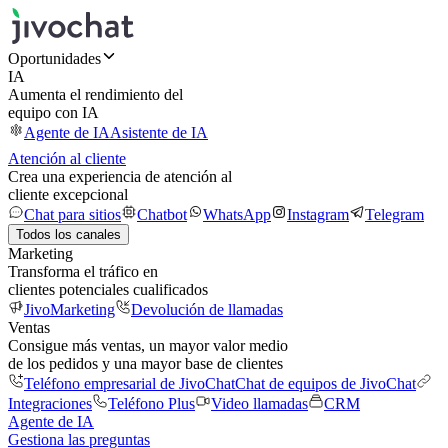
Oportunidades
IA
Aumenta el rendimiento del
equipo con IA
Agente de IA
Asistente de IA
Atención al cliente
Crea una experiencia de atención al
cliente excepcional
Chat para sitios
Chatbot
WhatsApp
Instagram
Telegram
Todos los canales
Marketing
Transforma el tráfico en
clientes potenciales cualificados
JivoMarketing
Devolución de llamadas
Ventas
Consigue más ventas, un mayor valor medio
de los pedidos y una mayor base de clientes
Teléfono empresarial de JivoChat
Chat de equipos de JivoChat
Integraciones
Teléfono Plus
Video llamadas
CRM
Agente de IA
Gestiona las preguntas