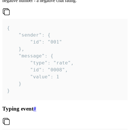
negative number - a negative chat rating.
{

	"sender": {

		"id": "001"

	},

	"message": {

		"type": "rate",

		"id": "0008",

		"value": 1

	}

}
Typing event
#