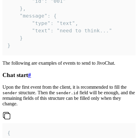
		"id": "001"

	},

	"message": {

		"type": "text",

		"text": "need to think..."

	}

}
The following are examples of events to send to JivoChat.
Chat start
#
Upon the first event from the client, it is recommended to fill the
structure. Then the
field will be enough, and the
sender
sender.id
remaining fields of this structure can be filled only when they
change.
{
