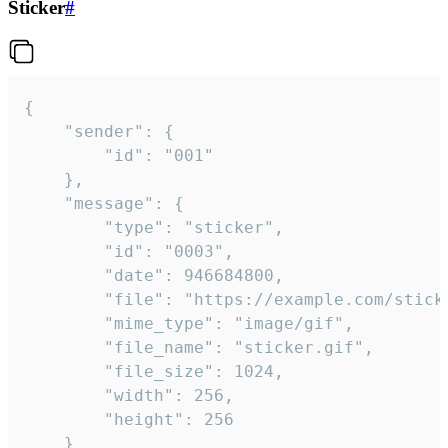
Sticker
#
{

	"sender": {

		"id": "001"

	},

	"message": {

		"type": "sticker",

		"id": "0003",

		"date": 946684800,

		"file": "https://example.com/sticker.gif",

		"mime_type": "image/gif",

		"file_name": "sticker.gif",

		"file_size": 1024,

		"width": 256,

		"height": 256

	}
