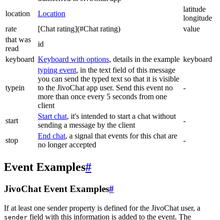
latitude
location
Location
longitude
rate
[Chat rating](#Chat rating)
value
that was
id
read
keyboard
Keyboard with options
, details in the example
keyboard
typing event
, in the text field of this message
you can send the typed text so that it is visible
typein
to the JivoChat app user. Send this event no
-
more than once every 5 seconds from one
client
Start chat
, it's intended to start a chat without
start
-
sending a message by the client
End chat
, a signal that events for this chat are
stop
-
no longer accepted
Event Examples
#
JivoChat Event Examples
#
If at least one sender property is defined for the JivoChat user, a
field with this information is added to the event. The
sender