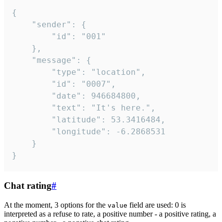
{

	"sender": {

		"id": "001"

	},

	"message": {

		"type": "location",

		"id": "0007",

		"date": 946684800,

		"text": "It's here.",

		"latitude": 53.3416484,

		"longitude": -6.2868531

	}

}
Chat rating
#
At the moment, 3 options for the
field are used: 0 is
value
interpreted as a refuse to rate, a positive number - a positive rating, a