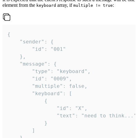
element from the
array, if
:
keyboard
multiple != true
{

	"sender": {

		"id": "001"

	},

	"message": {

		"type": "keyboard",

		"id": "0009",

		"multiple": false,

		"keyboard": [

			{

				"id": "X",

				"text": "need to think..."

			}

		]

	}
