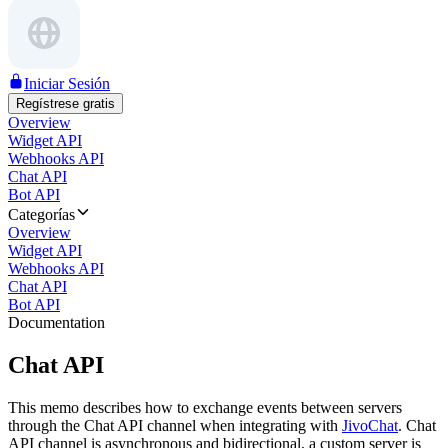
Iniciar Sesión
Regístrese gratis
Overview
Widget API
Webhooks API
Chat API
Bot API
Categorías
Overview
Widget API
Webhooks API
Chat API
Bot API
Documentation
Chat API
This memo describes how to exchange events between servers
through the Chat API channel when integrating with
JivoChat
. Chat
API channel is asynchronous and bidirectional, a custom server is