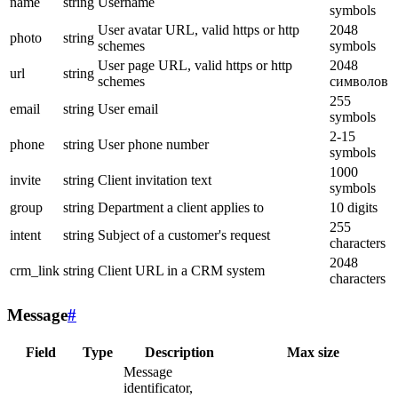
name
string
Username
symbols
User avatar URL, valid https or http
2048
photo
string
schemes
symbols
User page URL, valid https or http
2048
url
string
schemes
символов
255
email
string
User email
symbols
2-15
phone
string
User phone number
symbols
1000
invite
string
Client invitation text
symbols
group
string
Department a client applies to
10 digits
255
intent
string
Subject of a customer's request
characters
2048
crm_link
string
Client URL in a CRM system
characters
Message
#
Field
Type
Description
Max size
Message
identificator,