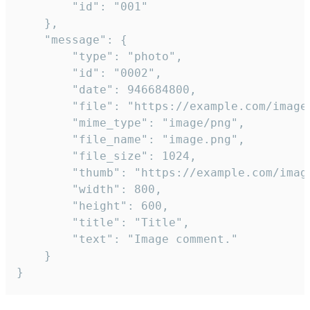
		"id": "001"

	},

	"message": {

		"type": "photo",

		"id": "0002",

		"date": 946684800,

		"file": "https://example.com/image.png",

		"mime_type": "image/png",

		"file_name": "image.png",

		"file_size": 1024,

		"thumb": "https://example.com/image_thumb.png",

		"width": 800,

		"height": 600,

		"title": "Title",

		"text": "Image comment."

	}

}