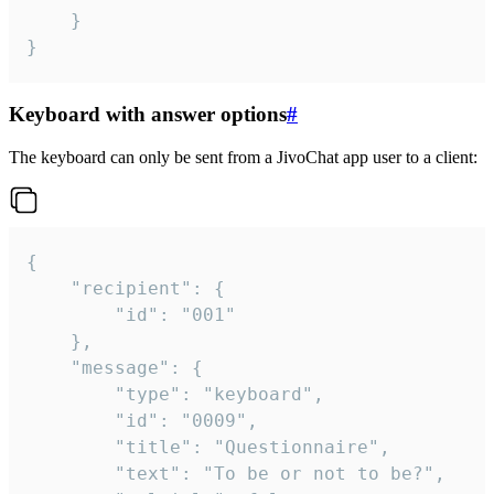
	}

}
Keyboard with answer options
#
The keyboard can only be sent from a JivoChat app user to a client:
{

	"recipient": {

		"id": "001"

	},

	"message": {

		"type": "keyboard",

		"id": "0009",

		"title": "Questionnaire",

		"text": "To be or not to be?",
