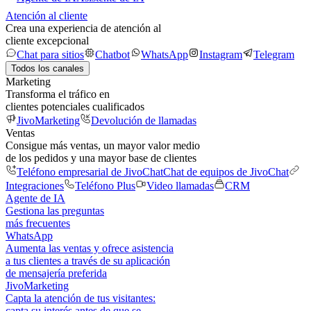
Atención al cliente
Crea una experiencia de atención al
cliente excepcional
Chat para sitios
Chatbot
WhatsApp
Instagram
Telegram
Todos los canales
Marketing
Transforma el tráfico en
clientes potenciales cualificados
JivoMarketing
Devolución de llamadas
Ventas
Consigue más ventas, un mayor valor medio
de los pedidos y una mayor base de clientes
Teléfono empresarial de JivoChat
Chat de equipos de JivoChat
Integraciones
Teléfono Plus
Video llamadas
CRM
Agente de IA
Gestiona las preguntas
más frecuentes
WhatsApp
Aumenta las ventas y ofrece asistencia
a tus clientes a través de su aplicación
de mensajería preferida
JivoMarketing
Capta la atención de tus visitantes:
capta su interés antes de que se