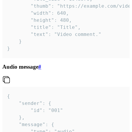
		"thumb": "https://example.com/video_thumb.png",

		"width": 640,

		"height": 480,

		"title": "Title",

		"text": "Video comment."

	}

}
Audio message
#
{

	"sender": {

		"id": "001"

	},

	"message": {

		"type": "audio",
