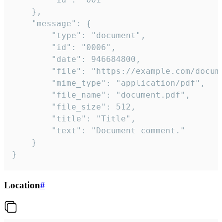
	},

	"message": {

		"type": "document",

		"id": "0006",

		"date": 946684800,

		"file": "https://example.com/document.pdf",

		"mime_type": "application/pdf",

		"file_name": "document.pdf",

		"file_size": 512,

		"title": "Title",

		"text": "Document comment."

	}

}
Location
#