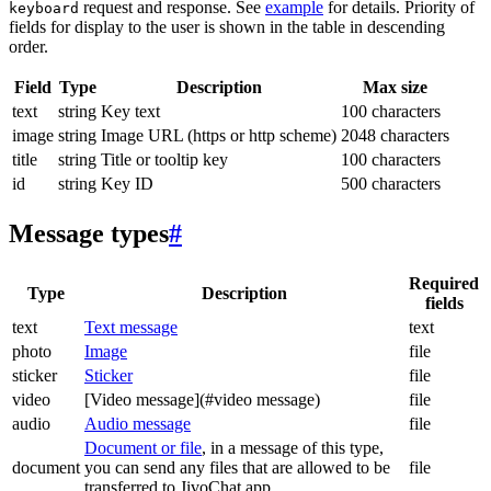
request and response. See
example
for details. Priority of
keyboard
fields for display to the user is shown in the table in descending
order.
Field
Type
Description
Max size
text
string
Key text
100 characters
image
string
Image URL (https or http scheme)
2048 characters
title
string
Title or tooltip key
100 characters
id
string
Key ID
500 characters
Message types
#
Required
Type
Description
fields
text
Text message
text
photo
Image
file
sticker
Sticker
file
video
[Video message](#video message)
file
audio
Audio message
file
Document or file
, in a message of this type,
document
you can send any files that are allowed to be
file
transferred to JivoChat app