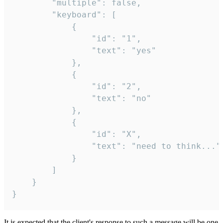
		"multiple": false,

		"keyboard": [

			{

				"id": "1",

				"text": "yes"

			},

			{

				"id": "2",

				"text": "no"

			},

			{

				"id": "X",

				"text": "need to think..."

			}

		]

	}

}
It is expected that the client's response to such a message will be one