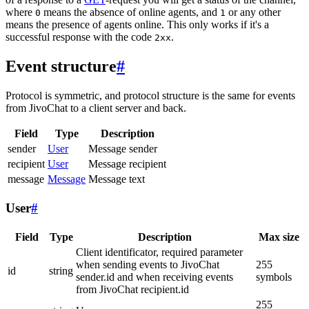
where
means the absence of online agents, and
or any other
0
1
means the presence of agents online. This only works if it's a
successful response with the code
.
2xx
Event structure
#
Protocol is symmetric, and protocol structure is the same for events
from JivoChat to a client server and back.
Field
Type
Description
sender
User
Message sender
recipient
User
Message recipient
message
Message
Message text
User
#
Field
Type
Description
Max size
Client identificator, required parameter
when sending events to JivoChat
255
id
string
sender.id and when receiving events
symbols
from JivoChat recipient.id
255