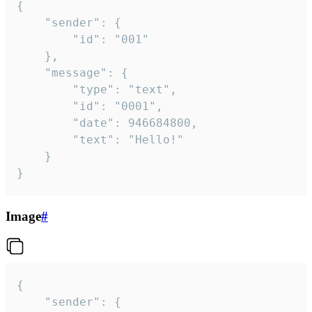
{

	"sender": {

		"id": "001"

	},

	"message": {

		"type": "text",

		"id": "0001",

		"date": 946684800,

		"text": "Hello!"

	}

}
Image
#
{

	"sender": {
