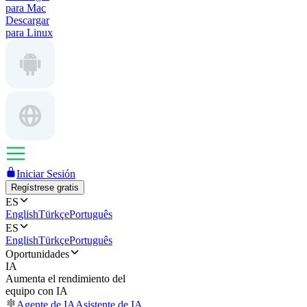
para Mac
Descargar
para Linux
Iniciar Sesión
Regístrese gratis
ES
English
Türkçe
Português
ES
English
Türkçe
Português
Oportunidades
IA
Aumenta el rendimiento del
equipo con IA
Agente de IA
Asistente de IA