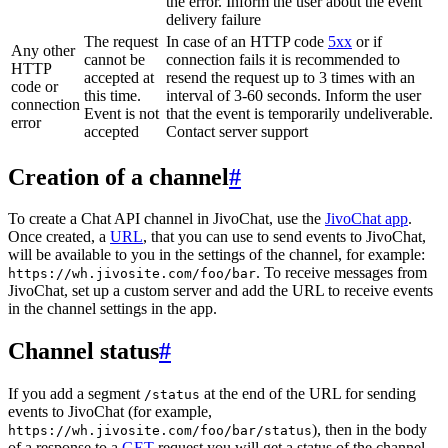
the error. Inform the user about the event
delivery failure
The request
In case of an HTTP code
5xx
or if
Any other
cannot be
connection fails it is recommended to
HTTP
accepted at
resend the request up to 3 times with an
code or
this time.
interval of 3-60 seconds. Inform the user
connection
Event is not
that the event is temporarily undeliverable.
error
accepted
Contact server support
Creation of a channel
#
To create a Chat API channel in JivoChat, use the
JivoChat app
.
Once created, a
URL
, that you can use to send events to JivoChat,
will be available to you in the settings of the channel, for example:
. To receive messages from
https://wh.jivosite.com/foo/bar
JivoChat, set up a custom server and add the URL to receive events
in the channel settings in the app.
Channel status
#
If you add a segment
at the end of the URL for sending
/status
events to JivoChat (for example,
), then in the body
https://wh.jivosite.com/foo/bar/status
of a response to a
GET
-request you will get a status of the channel,