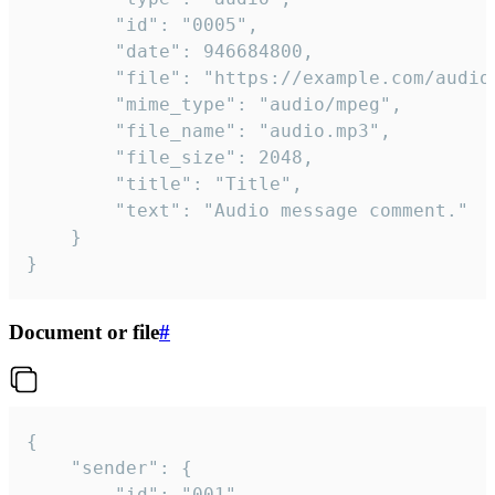
		"id": "0005",

		"date": 946684800,

		"file": "https://example.com/audio.mp3",

		"mime_type": "audio/mpeg",

		"file_name": "audio.mp3",

		"file_size": 2048,

		"title": "Title",

		"text": "Audio message comment."

	}

}
Document or file
#
{

	"sender": {

		"id": "001"
