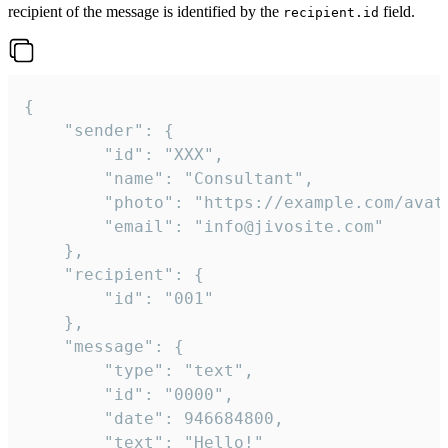
recipient of the message is identified by the
field.
recipient.id
{

	"sender": {

		"id": "XXX",

		"name": "Consultant",

		"photo": "https://example.com/avatar.png",

		"email": "info@jivosite.com"

	},

	"recipient": {

		"id": "001"

	},

	"message": {

		"type": "text",

		"id": "0000",

		"date": 946684800,

		"text": "Hello!"
