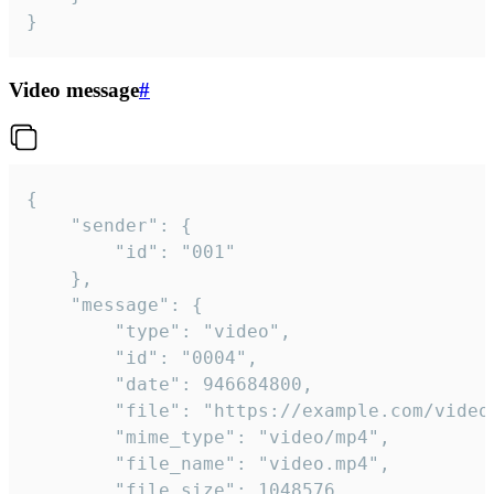
}
Video message
#
{

	"sender": {

		"id": "001"

	},

	"message": {

		"type": "video",

		"id": "0004",

		"date": 946684800,

		"file": "https://example.com/video.mp4",

		"mime_type": "video/mp4",

		"file_name": "video.mp4",

		"file_size": 1048576,
