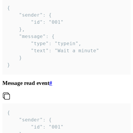
{

	"sender": {

		"id": "001"

	},

	"message": {

		"type": "typein",

		"text": "Wait a minute"

	}

}
Message read event
#
{

	"sender": {

		"id": "001"
