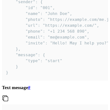
	"sender": {

		"id": "001",

		"name": "John Doe",

		"photo": "https://example.com/me.jpg",

		"url": "https://example.com/",

		"phone": "+1 234 568 890",

		"email": "me@example.com",

		"invite": "Hello! May I help you?"

	},

	"message": {

		"type": "start"

	}

}
Text message
#