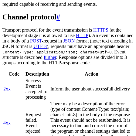
required capable of receiving and sending events.
Channel protocol
#
Transport protocol for the event transmission is
HTTPS
(at the
development stage it is allowed to use
HTTP
). An event is contained
in a body of a
POST
-request in
JSON
format (note: text encoding in
JSON format is
UTF-8
), requests must have an appropriate header
. Event
Content-Type: application/json; charset=utf-8
structure is described
further
. Response options are divided into 3
groups according to the HTTP-response code.
Code
Description
Action
Success.
Event is
2xx
Inform the user about successfull delivery
accepted for
processing
There may be a description of the error
(type of content Content-Type: text/plain;
Request
charset=utf-8) in the body of the response.
failed.
This event should not be resubmitted. It is
4xx
Event
necessary to find and correct the error of
rejected
the program or channel settings that led to