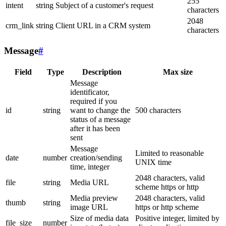
255
intent
string
Subject of a customer's request
characters
2048
crm_link
string
Client URL in a CRM system
characters
Message
#
Field
Type
Description
Max size
Message
identificator,
required if you
id
string
want to change the
500 characters
status of a message
after it has been
sent
Message
Limited to reasonable
date
number
creation/sending
UNIX time
time, integer
2048 characters, valid
file
string
Media URL
scheme https or http
Media preview
2048 characters, valid
thumb
string
image URL
https or http scheme
Size of media data
Positive integer, limited by
file_size
number