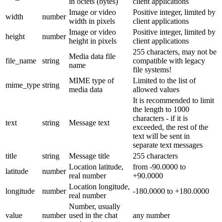
in octets (bytes)
client applications
Image or video
Positive integer, limited by
width
number
width in pixels
client applications
Image or video
Positive integer, limited by
height
number
height in pixels
client applications
255 characters, may not be
Media data file
file_name
string
compatible with legacy
name
file systems!
MIME type of
Limited to the list of
mime_type
string
media data
allowed values
It is recommended to limit
the length to 1000
characters - if it is
text
string
Message text
exceeded, the rest of the
text will be sent in
separate text messages
title
string
Message title
255 characters
Location latitude,
from -90.0000 to
latitude
number
real number
+90.0000
Location longitude,
longitude
number
-180.0000 to +180.0000
real number
Number, usually
value
number
used in the chat
any number