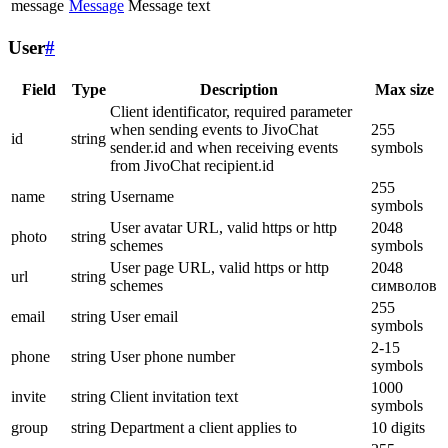
message
Message
Message text
User
#
Field
Type
Description
Max size
Client identificator, required parameter
when sending events to JivoChat
255
id
string
sender.id and when receiving events
symbols
from JivoChat recipient.id
255
name
string
Username
symbols
User avatar URL, valid https or http
2048
photo
string
schemes
symbols
User page URL, valid https or http
2048
url
string
schemes
символов
255
email
string
User email
symbols
2-15
phone
string
User phone number
symbols
1000
invite
string
Client invitation text
symbols
group
string
Department a client applies to
10 digits