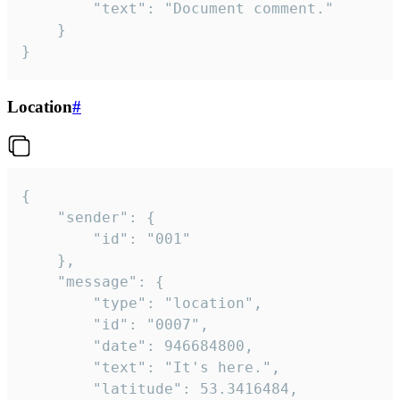
		"text": "Document comment."

	}

}
Location
#
{

	"sender": {

		"id": "001"

	},

	"message": {

		"type": "location",

		"id": "0007",

		"date": 946684800,

		"text": "It's here.",

		"latitude": 53.3416484,
