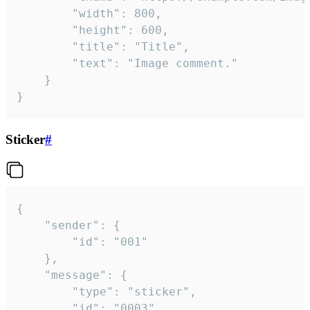
		"width": 800,

		"height": 600,

		"title": "Title",

		"text": "Image comment."

	}

}
Sticker
#
{

	"sender": {

		"id": "001"

	},

	"message": {

		"type": "sticker",

		"id": "0003",
