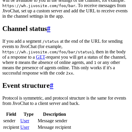
will be available to you in the settings of the channel, for example:
. To receive messages from
https://wh.jivosite.com/foo/bar
JivoChat, set up a custom server and add the URL to receive events
in the channel settings in the app.
Channel status
#
If you add a segment
at the end of the URL for sending
/status
events to JivoChat (for example,
), then in the body
https://wh.jivosite.com/foo/bar/status
of a response to a
GET
-request you will get a status of the channel,
where
means the absence of online agents, and
or any other
0
1
means the presence of agents online. This only works if it's a
successful response with the code
.
2xx
Event structure
#
Protocol is symmetric, and protocol structure is the same for events
from JivoChat to a client server and back.
Field
Type
Description
sender
User
Message sender
recipient
User
Message recipient