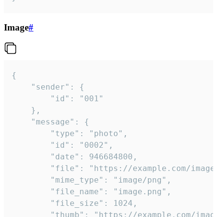
Image
#
{

	"sender": {

		"id": "001"

	},

	"message": {

		"type": "photo",

		"id": "0002",

		"date": 946684800,

		"file": "https://example.com/image.png",

		"mime_type": "image/png",

		"file_name": "image.png",

		"file_size": 1024,

		"thumb": "https://example.com/image_thumb.png",
