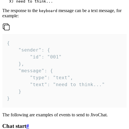
The response to the
message can be a text message, for
keyboard
example:
{

	"sender": {

		"id": "001"

	},

	"message": {

		"type": "text",

		"text": "need to think..."

	}

}
The following are examples of events to send to JivoChat.
Chat start
#