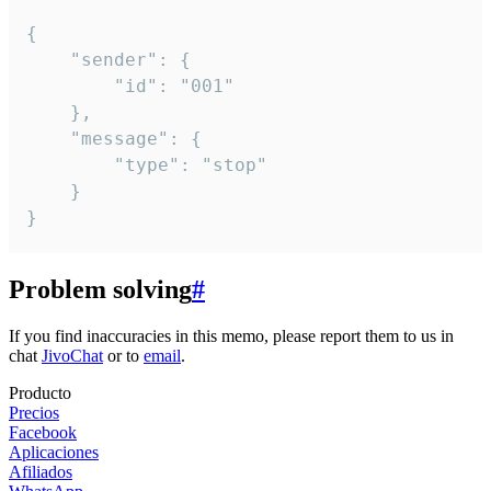
{

	"sender": {

		"id": "001"

	},

	"message": {

		"type": "stop"

	}

}
Problem solving
#
If you find inaccuracies in this memo, please report them to us in
chat
JivoChat
or to
email
.
Producto
Precios
Facebook
Aplicaciones
Afiliados