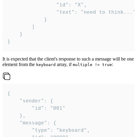
				"id": "X",

				"text": "need to think..."

			}

		]

	}

}
It is expected that the client's response to such a message will be one
element from the
array, if
:
keyboard
multiple != true
{

	"sender": {

		"id": "001"

	},

	"message": {

		"type": "keyboard",
