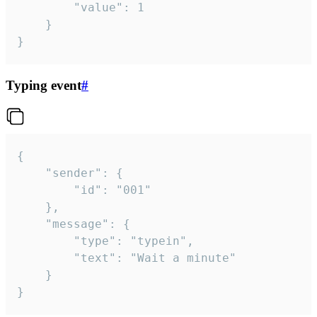
		"value": 1

	}

}
Typing event
#
{

	"sender": {

		"id": "001"

	},

	"message": {

		"type": "typein",

		"text": "Wait a minute"

	}

}