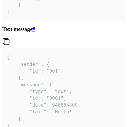
	}

}
Text message
#
{

	"sender": {

		"id": "001"

	},

	"message": {

		"type": "text",

		"id": "0001",

		"date": 946684800,

		"text": "Hello!"

	}

}