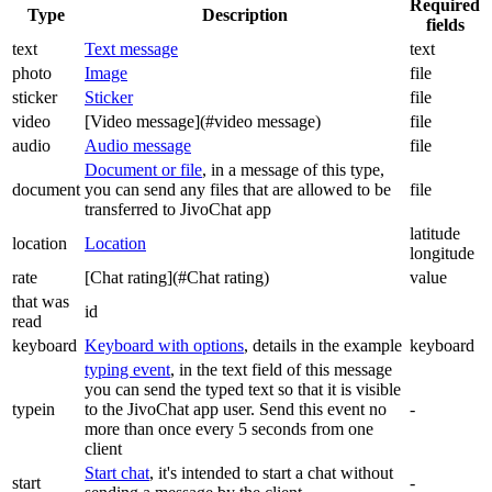
Required
Type
Description
fields
text
Text message
text
photo
Image
file
sticker
Sticker
file
video
[Video message](#video message)
file
audio
Audio message
file
Document or file
, in a message of this type,
document
you can send any files that are allowed to be
file
transferred to JivoChat app
latitude
location
Location
longitude
rate
[Chat rating](#Chat rating)
value
that was
id
read
keyboard
Keyboard with options
, details in the example
keyboard
typing event
, in the text field of this message
you can send the typed text so that it is visible
typein
to the JivoChat app user. Send this event no
-
more than once every 5 seconds from one
client
Start chat
, it's intended to start a chat without
start
-