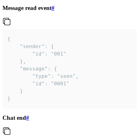
Message read event
#
{

	"sender": {

		"id": "001"

	},

	"message": {

		"type": "seen",

		"id": "0001"

	}

}
Chat end
#