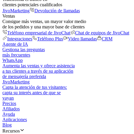
clientes potenciales cualificados
JivoMarketing
Devolución de llamadas
Ventas
Consigue más ventas, un mayor valor medio
de los pedidos y una mayor base de clientes
Teléfono empresarial de JivoChat
Chat de equipos de JivoChat
Integraciones
Teléfono Plus
Video llamadas
CRM
Agente de IA
Gestiona las preguntas
más frecuentes
WhatsApp
Aumenta las ventas y ofrece asistencia
a tus clientes a través de su aplicación
de mensajería preferida
JivoMarketing
Capta la atención de tus visitantes:
capta su interés antes de que se
vayan
Precios
Afiliados
Ayuda
Aplicaciones
Blog
Recursos