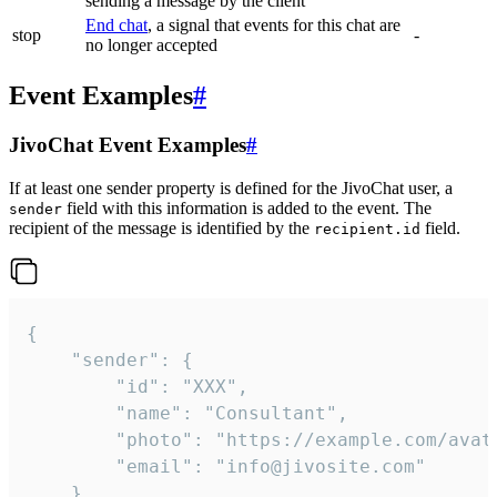
sending a message by the client
End chat
, a signal that events for this chat are
stop
-
no longer accepted
Event Examples
#
JivoChat Event Examples
#
If at least one sender property is defined for the JivoChat user, a
field with this information is added to the event. The
sender
recipient of the message is identified by the
field.
recipient.id
{

	"sender": {

		"id": "XXX",

		"name": "Consultant",

		"photo": "https://example.com/avatar.png",

		"email": "info@jivosite.com"

	},
