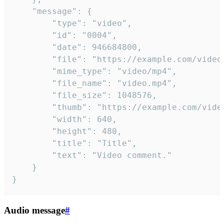
	"message": {

		"type": "video",

		"id": "0004",

		"date": 946684800,

		"file": "https://example.com/video.mp4",

		"mime_type": "video/mp4",

		"file_name": "video.mp4",

		"file_size": 1048576,

		"thumb": "https://example.com/video_thumb.png",

		"width": 640,

		"height": 480,

		"title": "Title",

		"text": "Video comment."

	}

}
Audio message
#