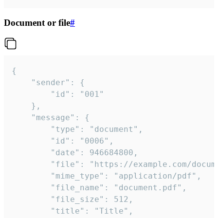
Document or file
#
{

	"sender": {

		"id": "001"

	},

	"message": {

		"type": "document",

		"id": "0006",

		"date": 946684800,

		"file": "https://example.com/document.pdf",

		"mime_type": "application/pdf",

		"file_name": "document.pdf",

		"file_size": 512,

		"title": "Title",
