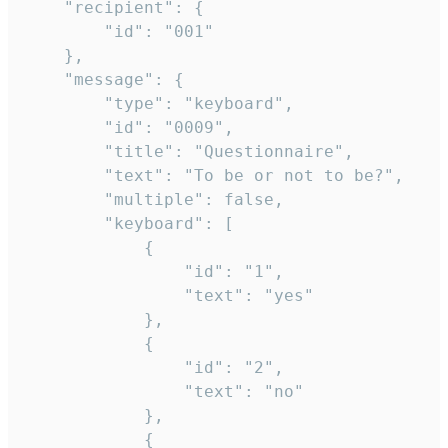
	"recipient": {

		"id": "001"

	},

	"message": {

		"type": "keyboard",

		"id": "0009",

		"title": "Questionnaire",

		"text": "To be or not to be?",

		"multiple": false,

		"keyboard": [

			{

				"id": "1",

				"text": "yes"

			},

			{

				"id": "2",

				"text": "no"

			},

			{
