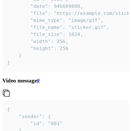
		"date": 946684800,

		"file": "https://example.com/sticker.gif",

		"mime_type": "image/gif",

		"file_name": "sticker.gif",

		"file_size": 1024,

		"width": 256,

		"height": 256

	}

}
Video message
#
{

	"sender": {

		"id": "001"

	},
