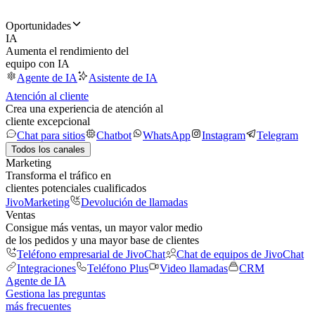
Oportunidades
IA
Aumenta el rendimiento del
equipo con IA
Agente de IA
Asistente de IA
Atención al cliente
Crea una experiencia de atención al
cliente excepcional
Chat para sitios
Chatbot
WhatsApp
Instagram
Telegram
Todos los canales
Marketing
Transforma el tráfico en
clientes potenciales cualificados
JivoMarketing
Devolución de llamadas
Ventas
Consigue más ventas, un mayor valor medio
de los pedidos y una mayor base de clientes
Teléfono empresarial de JivoChat
Chat de equipos de JivoChat
Integraciones
Teléfono Plus
Video llamadas
CRM
Agente de IA
Gestiona las preguntas
más frecuentes