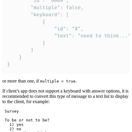
		"id": "0009",

		"multiple": false,

		"keyboard": [

			{

				"id": "X",

				"text": "need to think..."

			}

		]

	}

}
or more than one, if
.
multiple = true
If client’s app does not support a keyboard with answer options, it is
recommended to convert this type of message to a text list to display
to the client, for example:
 Survey

 To be or not to be?

   1) yes

   2) no
