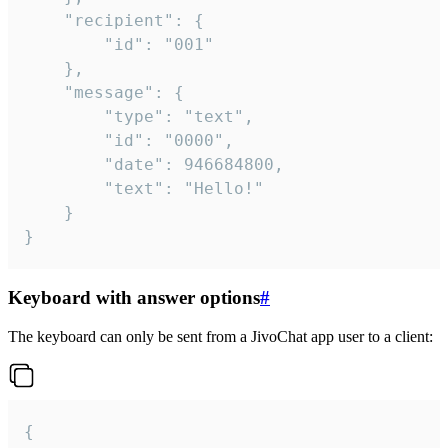
	"recipient": {

		"id": "001"

	},

	"message": {

		"type": "text",

		"id": "0000",

		"date": 946684800,

		"text": "Hello!"

	}

}
Keyboard with answer options
#
The keyboard can only be sent from a JivoChat app user to a client:
{
