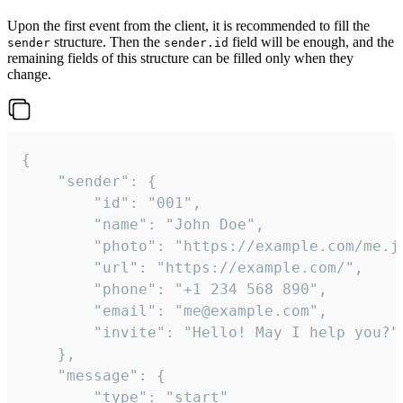
Upon the first event from the client, it is recommended to fill the
structure. Then the
field will be enough, and the
sender
sender.id
remaining fields of this structure can be filled only when they
change.
{

	"sender": {

		"id": "001",

		"name": "John Doe",

		"photo": "https://example.com/me.jpg",

		"url": "https://example.com/",

		"phone": "+1 234 568 890",

		"email": "me@example.com",

		"invite": "Hello! May I help you?"

	},

	"message": {

		"type": "start"
