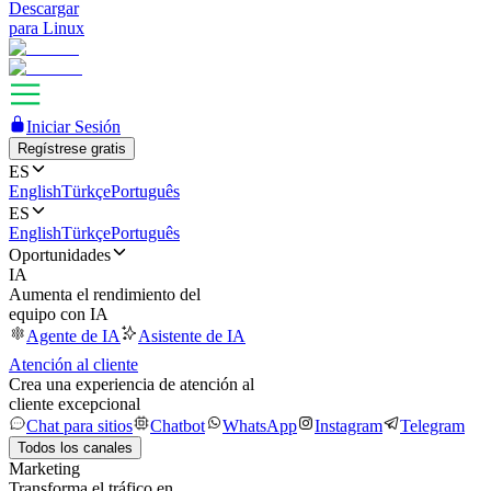
Descargar
para Linux
Iniciar Sesión
Regístrese gratis
ES
English
Türkçe
Português
ES
English
Türkçe
Português
Oportunidades
IA
Aumenta el rendimiento del
equipo con IA
Agente de IA
Asistente de IA
Atención al cliente
Crea una experiencia de atención al
cliente excepcional
Chat para sitios
Chatbot
WhatsApp
Instagram
Telegram
Todos los canales
Marketing
Transforma el tráfico en