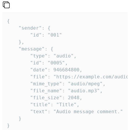
{

	"sender": {

		"id": "001"

	},

	"message": {

		"type": "audio",

		"id": "0005",

		"date": 946684800,

		"file": "https://example.com/audio.mp3",

		"mime_type": "audio/mpeg",

		"file_name": "audio.mp3",

		"file_size": 2048,

		"title": "Title",

		"text": "Audio message comment."

	}

}