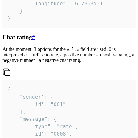
		"longitude": -6.2868531

	}

}
Chat rating
#
At the moment, 3 options for the
field are used: 0 is
value
interpreted as a refuse to rate, a positive number - a positive rating, a
negative number - a negative chat rating.
{

	"sender": {

		"id": "001"

	},

	"message": {

		"type": "rate",

		"id": "0008",
