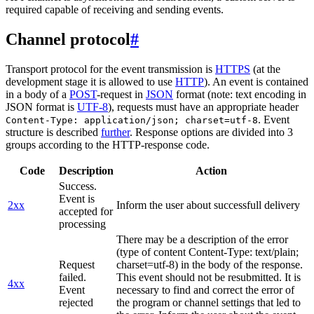
required capable of receiving and sending events.
Channel protocol
#
Transport protocol for the event transmission is
HTTPS
(at the
development stage it is allowed to use
HTTP
). An event is contained
in a body of a
POST
-request in
JSON
format (note: text encoding in
JSON format is
UTF-8
), requests must have an appropriate header
. Event
Content-Type: application/json; charset=utf-8
structure is described
further
. Response options are divided into 3
groups according to the HTTP-response code.
Code
Description
Action
Success.
Event is
2xx
Inform the user about successfull delivery
accepted for
processing
There may be a description of the error
(type of content Content-Type: text/plain;
Request
charset=utf-8) in the body of the response.
failed.
This event should not be resubmitted. It is
4xx
Event
necessary to find and correct the error of
rejected
the program or channel settings that led to