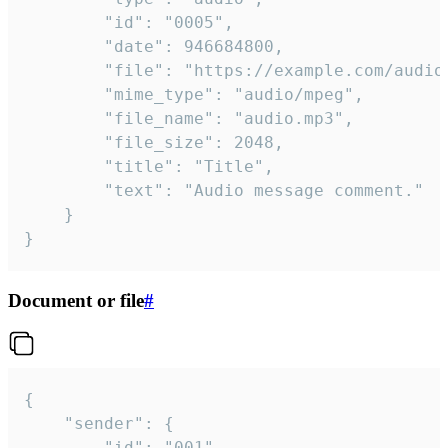
		"id": "0005",

		"date": 946684800,

		"file": "https://example.com/audio.mp3",

		"mime_type": "audio/mpeg",

		"file_name": "audio.mp3",

		"file_size": 2048,

		"title": "Title",

		"text": "Audio message comment."

	}

}
Document or file
#
{

	"sender": {

		"id": "001"
