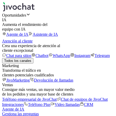
Oportunidades
IA
Aumenta el rendimiento del
equipo con IA
Agente de IA
Asistente de IA
Atención al cliente
Crea una experiencia de atención al
cliente excepcional
Chat para sitios
Chatbot
WhatsApp
Instagram
Telegram
Todos los canales
Marketing
Transforma el tráfico en
clientes potenciales cualificados
JivoMarketing
Devolución de llamadas
Ventas
Consigue más ventas, un mayor valor medio
de los pedidos y una mayor base de clientes
Teléfono empresarial de JivoChat
Chat de equipos de JivoChat
Integraciones
Teléfono Plus
Video llamadas
CRM
Agente de IA
Gestiona las preguntas