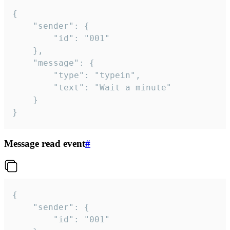
{

	"sender": {

		"id": "001"

	},

	"message": {

		"type": "typein",

		"text": "Wait a minute"

	}

}
Message read event
#
{

	"sender": {

		"id": "001"
