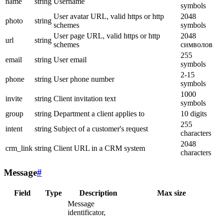
name
string
Username
symbols
User avatar URL, valid https or http
2048
photo
string
schemes
symbols
User page URL, valid https or http
2048
url
string
schemes
символов
255
email
string
User email
symbols
2-15
phone
string
User phone number
symbols
1000
invite
string
Client invitation text
symbols
group
string
Department a client applies to
10 digits
255
intent
string
Subject of a customer's request
characters
2048
crm_link
string
Client URL in a CRM system
characters
Message
#
Field
Type
Description
Max size
Message
identificator,