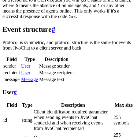
where
means the absence of online agents, and
or any other
0
1
means the presence of agents online. This only works if it's a
successful response with the code
.
2xx
Event structure
#
Protocol is symmetric, and protocol structure is the same for events
from JivoChat to a client server and back.
Field
Type
Description
sender
User
Message sender
recipient
User
Message recipient
message
Message
Message text
User
#
Field
Type
Description
Max size
Client identificator, required parameter
when sending events to JivoChat
255
id
string
sender.id and when receiving events
symbols
from JivoChat recipient.id
255