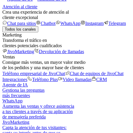
Atención al cliente
Crea una experiencia de atención al
cliente excepcional
Chat para sitios
Chatbot
WhatsApp
Instagram
Telegram
Todos los canales
Marketing
Transforma el tráfico en
clientes potenciales cualificados
JivoMarketing
Devolución de llamadas
Ventas
Consigue más ventas, un mayor valor medio
de los pedidos y una mayor base de clientes
Teléfono empresarial de JivoChat
Chat de equipos de JivoChat
Integraciones
Teléfono Plus
Video llamadas
CRM
Agente de IA
Gestiona las preguntas
más frecuentes
WhatsApp
Aumenta las ventas y ofrece asistencia
a tus clientes a través de su aplicación
de mensajería preferida
JivoMarketing
Capta la atención de tus visitantes:
capta su interés antes de que se