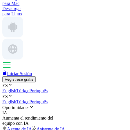
para Mac
Descargar
para Linux
Iniciar Sesión
Regístrese gratis
ES
English
Türkçe
Português
ES
English
Türkçe
Português
Oportunidades
IA
Aumenta el rendimiento del
equipo con IA
Agente de IA
Asistente de IA