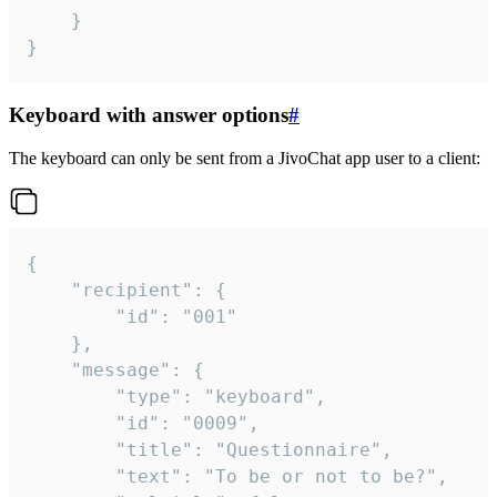
	}

}
Keyboard with answer options
#
The keyboard can only be sent from a JivoChat app user to a client:
{

	"recipient": {

		"id": "001"

	},

	"message": {

		"type": "keyboard",

		"id": "0009",

		"title": "Questionnaire",

		"text": "To be or not to be?",
