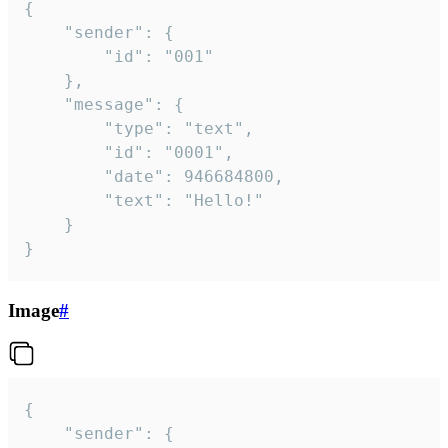
{

	"sender": {

		"id": "001"

	},

	"message": {

		"type": "text",

		"id": "0001",

		"date": 946684800,

		"text": "Hello!"

	}

}
Image
#
{

	"sender": {
