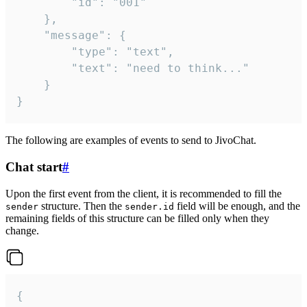
		"id": "001"

	},

	"message": {

		"type": "text",

		"text": "need to think..."

	}

}
The following are examples of events to send to JivoChat.
Chat start
#
Upon the first event from the client, it is recommended to fill the
structure. Then the
field will be enough, and the
sender
sender.id
remaining fields of this structure can be filled only when they
change.
{
