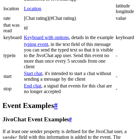
latitude
location
Location
longitude
rate
[Chat rating](#Chat rating)
value
that was
id
read
keyboard
Keyboard with options
, details in the example
keyboard
typing event
, in the text field of this message
you can send the typed text so that it is visible
typein
to the JivoChat app user. Send this event no
-
more than once every 5 seconds from one
client
Start chat
, it's intended to start a chat without
start
-
sending a message by the client
End chat
, a signal that events for this chat are
stop
-
no longer accepted
Event Examples
#
JivoChat Event Examples
#
If at least one sender property is defined for the JivoChat user, a
field with this information is added to the event. The
sender