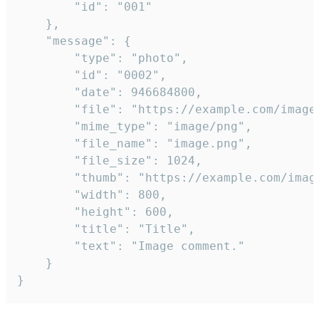
		"id": "001"

	},

	"message": {

		"type": "photo",

		"id": "0002",

		"date": 946684800,

		"file": "https://example.com/image.png",

		"mime_type": "image/png",

		"file_name": "image.png",

		"file_size": 1024,

		"thumb": "https://example.com/image_thumb.png",

		"width": 800,

		"height": 600,

		"title": "Title",

		"text": "Image comment."

	}

}