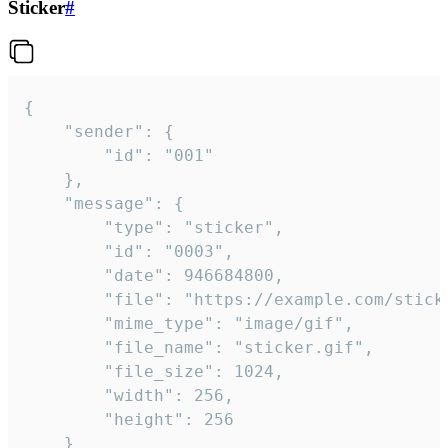
Sticker
#
{

	"sender": {

		"id": "001"

	},

	"message": {

		"type": "sticker",

		"id": "0003",

		"date": 946684800,

		"file": "https://example.com/sticker.gif",

		"mime_type": "image/gif",

		"file_name": "sticker.gif",

		"file_size": 1024,

		"width": 256,

		"height": 256

	}
