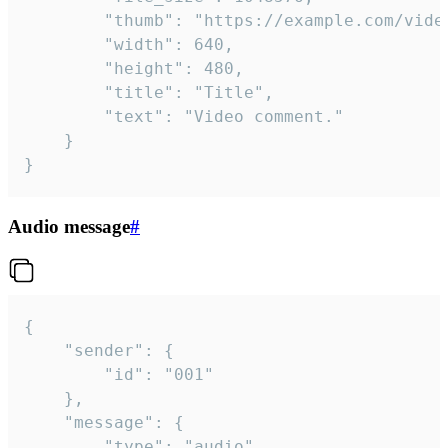
		"thumb": "https://example.com/video_thumb.png",

		"width": 640,

		"height": 480,

		"title": "Title",

		"text": "Video comment."

	}

}
Audio message
#
{

	"sender": {

		"id": "001"

	},

	"message": {

		"type": "audio",
