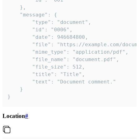
	},

	"message": {

		"type": "document",

		"id": "0006",

		"date": 946684800,

		"file": "https://example.com/document.pdf",

		"mime_type": "application/pdf",

		"file_name": "document.pdf",

		"file_size": 512,

		"title": "Title",

		"text": "Document comment."

	}

}
Location
#