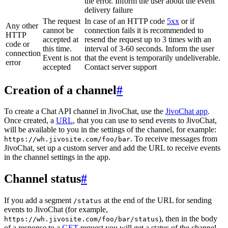
the error. Inform the user about the event
delivery failure
The request
In case of an HTTP code
5xx
or if
Any other
cannot be
connection fails it is recommended to
HTTP
accepted at
resend the request up to 3 times with an
code or
this time.
interval of 3-60 seconds. Inform the user
connection
Event is not
that the event is temporarily undeliverable.
error
accepted
Contact server support
Creation of a channel
#
To create a Chat API channel in JivoChat, use the
JivoChat app
.
Once created, a
URL
, that you can use to send events to JivoChat,
will be available to you in the settings of the channel, for example:
. To receive messages from
https://wh.jivosite.com/foo/bar
JivoChat, set up a custom server and add the URL to receive events
in the channel settings in the app.
Channel status
#
If you add a segment
at the end of the URL for sending
/status
events to JivoChat (for example,
), then in the body
https://wh.jivosite.com/foo/bar/status
of a response to a
GET
-request you will get a status of the channel,