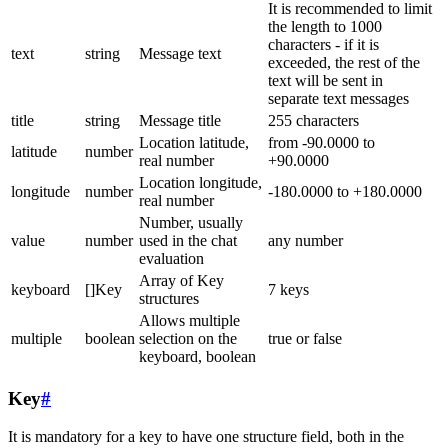
It is recommended to limit
the length to 1000
characters - if it is
text
string
Message text
exceeded, the rest of the
text will be sent in
separate text messages
title
string
Message title
255 characters
Location latitude,
from -90.0000 to
latitude
number
real number
+90.0000
Location longitude,
longitude
number
-180.0000 to +180.0000
real number
Number, usually
value
number
used in the chat
any number
evaluation
Array of Key
keyboard
[]Key
7 keys
structures
Allows multiple
multiple
boolean
selection on the
true or false
keyboard, boolean
Key
#
It is mandatory for a key to have one structure field, both in the