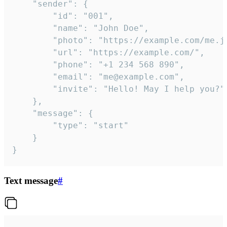
	"sender": {

		"id": "001",

		"name": "John Doe",

		"photo": "https://example.com/me.jpg",

		"url": "https://example.com/",

		"phone": "+1 234 568 890",

		"email": "me@example.com",

		"invite": "Hello! May I help you?"

	},

	"message": {

		"type": "start"

	}

}
Text message
#