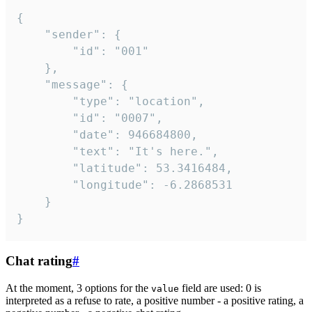
{

	"sender": {

		"id": "001"

	},

	"message": {

		"type": "location",

		"id": "0007",

		"date": 946684800,

		"text": "It's here.",

		"latitude": 53.3416484,

		"longitude": -6.2868531

	}

}
Chat rating
#
At the moment, 3 options for the
field are used: 0 is
value
interpreted as a refuse to rate, a positive number - a positive rating, a