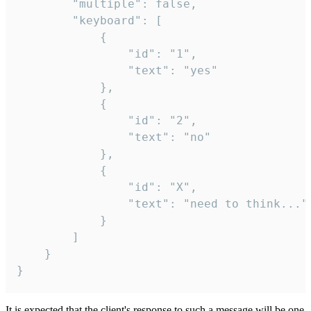
		"multiple": false,

		"keyboard": [

			{

				"id": "1",

				"text": "yes"

			},

			{

				"id": "2",

				"text": "no"

			},

			{

				"id": "X",

				"text": "need to think..."

			}

		]

	}

}
It is expected that the client's response to such a message will be one