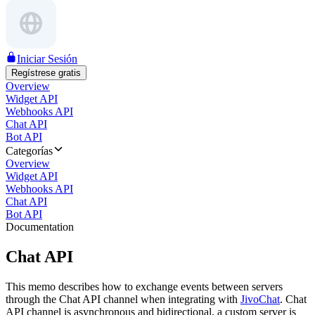
Iniciar Sesión
Regístrese gratis
Overview
Widget API
Webhooks API
Chat API
Bot API
Categorías
Overview
Widget API
Webhooks API
Chat API
Bot API
Documentation
Chat API
This memo describes how to exchange events between servers
through the Chat API channel when integrating with
JivoChat
. Chat
API channel is asynchronous and bidirectional, a custom server is