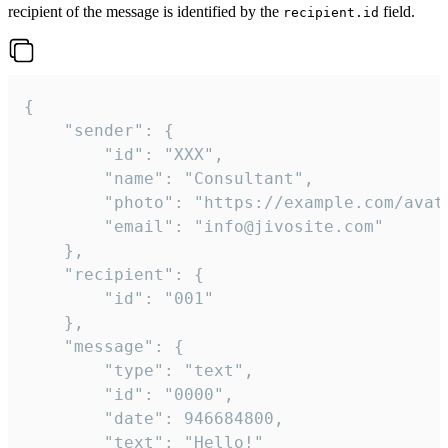
recipient of the message is identified by the
field.
recipient.id
{

	"sender": {

		"id": "XXX",

		"name": "Consultant",

		"photo": "https://example.com/avatar.png",

		"email": "info@jivosite.com"

	},

	"recipient": {

		"id": "001"

	},

	"message": {

		"type": "text",

		"id": "0000",

		"date": 946684800,

		"text": "Hello!"
