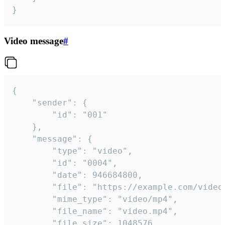
}
Video message
#
{

	"sender": {

		"id": "001"

	},

	"message": {

		"type": "video",

		"id": "0004",

		"date": 946684800,

		"file": "https://example.com/video.mp4",

		"mime_type": "video/mp4",

		"file_name": "video.mp4",

		"file_size": 1048576,
