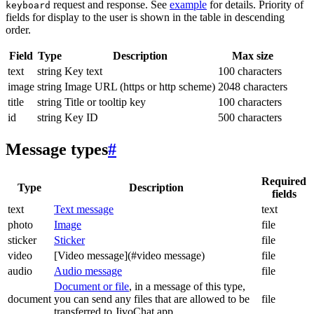
request and response. See
example
for details. Priority of
keyboard
fields for display to the user is shown in the table in descending
order.
Field
Type
Description
Max size
text
string
Key text
100 characters
image
string
Image URL (https or http scheme)
2048 characters
title
string
Title or tooltip key
100 characters
id
string
Key ID
500 characters
Message types
#
Required
Type
Description
fields
text
Text message
text
photo
Image
file
sticker
Sticker
file
video
[Video message](#video message)
file
audio
Audio message
file
Document or file
, in a message of this type,
document
you can send any files that are allowed to be
file
transferred to JivoChat app