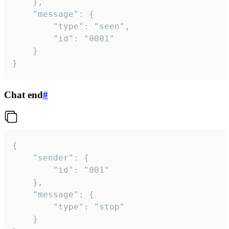
	},

	"message": {

		"type": "seen",

		"id": "0001"

	}

}
Chat end
#
{

	"sender": {

		"id": "001"

	},

	"message": {

		"type": "stop"

	}
