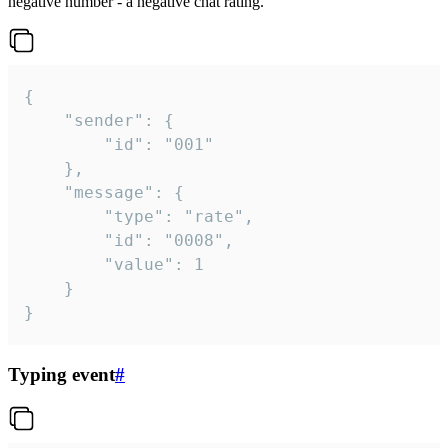
negative number - a negative chat rating.
{

	"sender": {

		"id": "001"

	},

	"message": {

		"type": "rate",

		"id": "0008",

		"value": 1

	}

}
Typing event
#