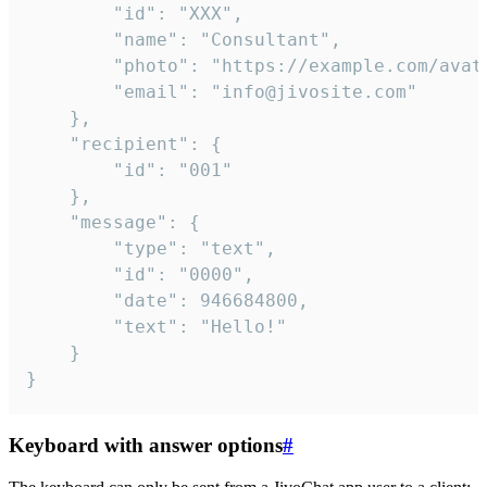
		"id": "XXX",

		"name": "Consultant",

		"photo": "https://example.com/avatar.png",

		"email": "info@jivosite.com"

	},

	"recipient": {

		"id": "001"

	},

	"message": {

		"type": "text",

		"id": "0000",

		"date": 946684800,

		"text": "Hello!"

	}

}
Keyboard with answer options
#