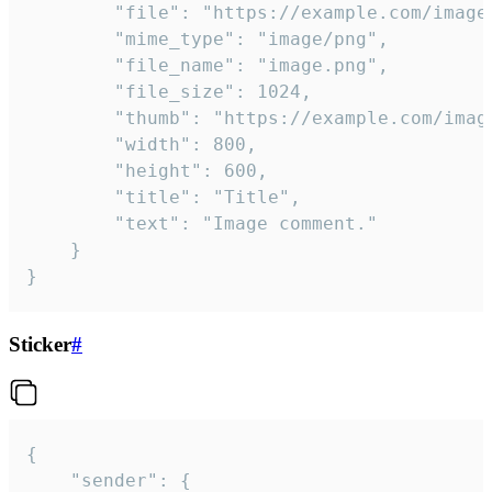
		"file": "https://example.com/image.png",

		"mime_type": "image/png",

		"file_name": "image.png",

		"file_size": 1024,

		"thumb": "https://example.com/image_thumb.png",

		"width": 800,

		"height": 600,

		"title": "Title",

		"text": "Image comment."

	}

}
Sticker
#
{

	"sender": {
