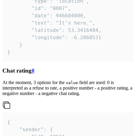
		"type": "location",

		"id": "0007",

		"date": 946684800,

		"text": "It's here.",

		"latitude": 53.3416484,

		"longitude": -6.2868531

	}

}
Chat rating
#
At the moment, 3 options for the
field are used: 0 is
value
interpreted as a refuse to rate, a positive number - a positive rating, a
negative number - a negative chat rating.
{

	"sender": {
