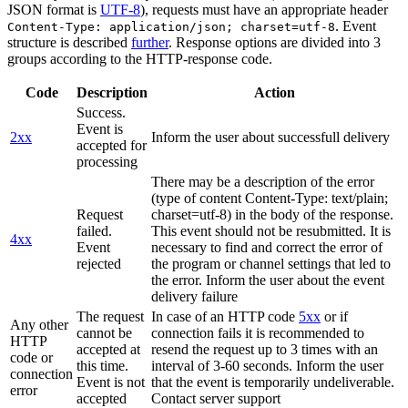
JSON format is
UTF-8
), requests must have an appropriate header
. Event
Content-Type: application/json; charset=utf-8
structure is described
further
. Response options are divided into 3
groups according to the HTTP-response code.
Code
Description
Action
Success.
Event is
2xx
Inform the user about successfull delivery
accepted for
processing
There may be a description of the error
(type of content Content-Type: text/plain;
Request
charset=utf-8) in the body of the response.
failed.
This event should not be resubmitted. It is
4xx
Event
necessary to find and correct the error of
rejected
the program or channel settings that led to
the error. Inform the user about the event
delivery failure
The request
In case of an HTTP code
5xx
or if
Any other
cannot be
connection fails it is recommended to
HTTP
accepted at
resend the request up to 3 times with an
code or
this time.
interval of 3-60 seconds. Inform the user
connection
Event is not
that the event is temporarily undeliverable.
error
accepted
Contact server support