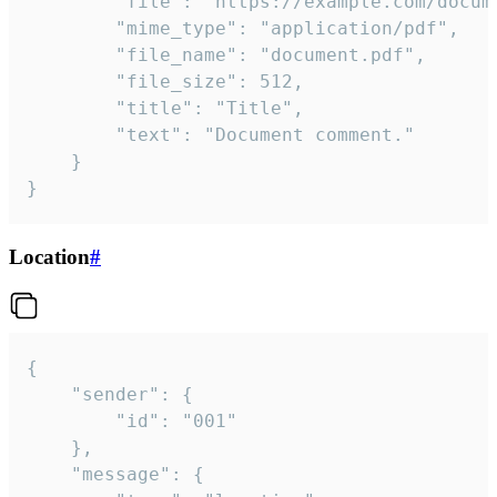
		"file": "https://example.com/document.pdf",

		"mime_type": "application/pdf",

		"file_name": "document.pdf",

		"file_size": 512,

		"title": "Title",

		"text": "Document comment."

	}

}
Location
#
{

	"sender": {

		"id": "001"

	},

	"message": {
