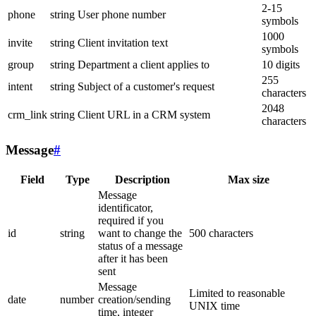
2-15
phone
string
User phone number
symbols
1000
invite
string
Client invitation text
symbols
group
string
Department a client applies to
10 digits
255
intent
string
Subject of a customer's request
characters
2048
crm_link
string
Client URL in a CRM system
characters
Message
#
Field
Type
Description
Max size
Message
identificator,
required if you
id
string
want to change the
500 characters
status of a message
after it has been
sent
Message
Limited to reasonable
date
number
creation/sending
UNIX time
time, integer