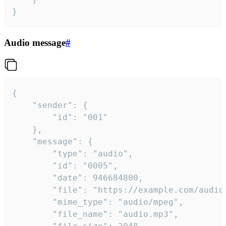
}
Audio message
#
{

	"sender": {

		"id": "001"

	},

	"message": {

		"type": "audio",

		"id": "0005",

		"date": 946684800,

		"file": "https://example.com/audio.mp3",

		"mime_type": "audio/mpeg",

		"file_name": "audio.mp3",
