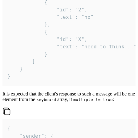
			{

				"id": "2",

				"text": "no"

			},

			{

				"id": "X",

				"text": "need to think..."

			}

		]

	}

}
It is expected that the client's response to such a message will be one
element from the
array, if
:
keyboard
multiple != true
{

	"sender": {
