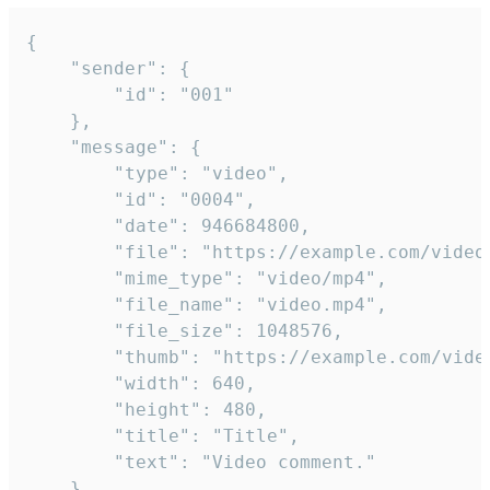
{

	"sender": {

		"id": "001"

	},

	"message": {

		"type": "video",

		"id": "0004",

		"date": 946684800,

		"file": "https://example.com/video.mp4",

		"mime_type": "video/mp4",

		"file_name": "video.mp4",

		"file_size": 1048576,

		"thumb": "https://example.com/video_thumb.png",

		"width": 640,

		"height": 480,

		"title": "Title",

		"text": "Video comment."

	}
