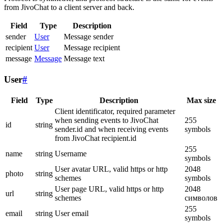
from JivoChat to a client server and back.
Field
Type
Description
sender
User
Message sender
recipient
User
Message recipient
message
Message
Message text
User
#
Field
Type
Description
Max size
Client identificator, required parameter
when sending events to JivoChat
255
id
string
sender.id and when receiving events
symbols
from JivoChat recipient.id
255
name
string
Username
symbols
User avatar URL, valid https or http
2048
photo
string
schemes
symbols
User page URL, valid https or http
2048
url
string
schemes
символов
255
email
string
User email
symbols