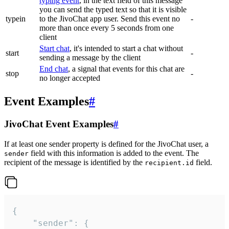
typing event
, in the text field of this message
you can send the typed text so that it is visible
typein
to the JivoChat app user. Send this event no
-
more than once every 5 seconds from one
client
Start chat
, it's intended to start a chat without
start
-
sending a message by the client
End chat
, a signal that events for this chat are
stop
-
no longer accepted
Event Examples
#
JivoChat Event Examples
#
If at least one sender property is defined for the JivoChat user, a
field with this information is added to the event. The
sender
recipient of the message is identified by the
field.
recipient.id
{

	"sender": {
