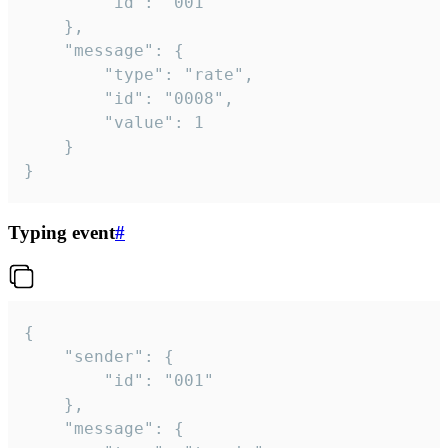
		"id": "001"

	},

	"message": {

		"type": "rate",

		"id": "0008",

		"value": 1

	}

}
Typing event
#
{

	"sender": {

		"id": "001"

	},

	"message": {
