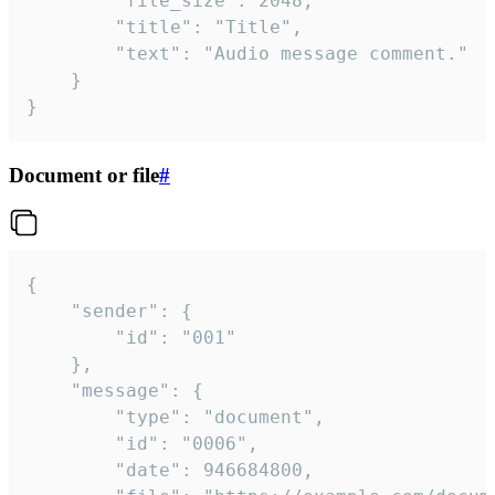
		"file_size": 2048,

		"title": "Title",

		"text": "Audio message comment."

	}

}
Document or file
#
{

	"sender": {

		"id": "001"

	},

	"message": {

		"type": "document",

		"id": "0006",

		"date": 946684800,
