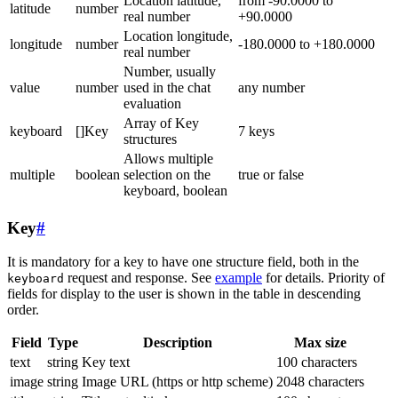
Location latitude,
from -90.0000 to
latitude
number
real number
+90.0000
Location longitude,
longitude
number
-180.0000 to +180.0000
real number
Number, usually
value
number
used in the chat
any number
evaluation
Array of Key
keyboard
[]Key
7 keys
structures
Allows multiple
multiple
boolean
selection on the
true or false
keyboard, boolean
Key
#
It is mandatory for a key to have one structure field, both in the
request and response. See
example
for details. Priority of
keyboard
fields for display to the user is shown in the table in descending
order.
Field
Type
Description
Max size
text
string
Key text
100 characters
image
string
Image URL (https or http scheme)
2048 characters