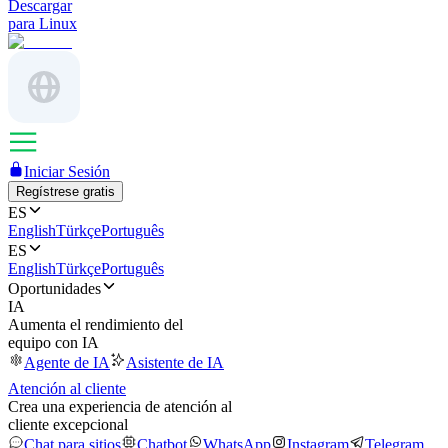
Descargar
para Linux
Iniciar Sesión
Regístrese gratis
ES
English
Türkçe
Português
ES
English
Türkçe
Português
Oportunidades
IA
Aumenta el rendimiento del
equipo con IA
Agente de IA
Asistente de IA
Atención al cliente
Crea una experiencia de atención al
cliente excepcional
Chat para sitios
Chatbot
WhatsApp
Instagram
Telegram