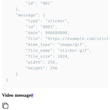
		"id": "001"

	},

	"message": {

		"type": "sticker",

		"id": "0003",

		"date": 946684800,

		"file": "https://example.com/sticker.gif",

		"mime_type": "image/gif",

		"file_name": "sticker.gif",

		"file_size": 1024,

		"width": 256,

		"height": 256

	}

}
Video message
#