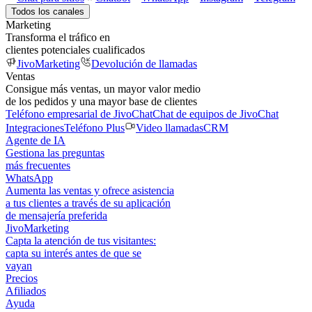
Todos los canales
Marketing
Transforma el tráfico en
clientes potenciales cualificados
JivoMarketing
Devolución de llamadas
Ventas
Consigue más ventas, un mayor valor medio
de los pedidos y una mayor base de clientes
Teléfono empresarial de JivoChat
Chat de equipos de JivoChat
Integraciones
Teléfono Plus
Video llamadas
CRM
Agente de IA
Gestiona las preguntas
más frecuentes
WhatsApp
Aumenta las ventas y ofrece asistencia
a tus clientes a través de su aplicación
de mensajería preferida
JivoMarketing
Capta la atención de tus visitantes:
capta su interés antes de que se
vayan
Precios
Afiliados
Ayuda