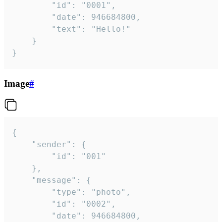
		"id": "0001",

		"date": 946684800,

		"text": "Hello!"

	}

}
Image
#
{

	"sender": {

		"id": "001"

	},

	"message": {

		"type": "photo",

		"id": "0002",

		"date": 946684800,
