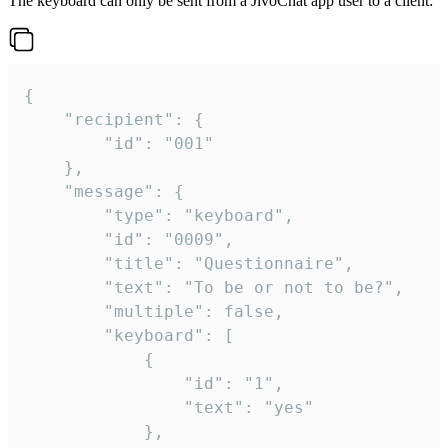
The keyboard can only be sent from a JivoChat app user to a client:
{

	"recipient": {

		"id": "001"

	},

	"message": {

		"type": "keyboard",

		"id": "0009",

		"title": "Questionnaire",

		"text": "To be or not to be?",

		"multiple": false,

		"keyboard": [

			{

				"id": "1",

				"text": "yes"

			},
