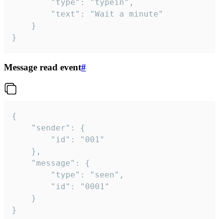
		"type": "typein",

		"text": "Wait a minute"

	}

}
Message read event
#
{

	"sender": {

		"id": "001"

	},

	"message": {

		"type": "seen",

		"id": "0001"

	}

}