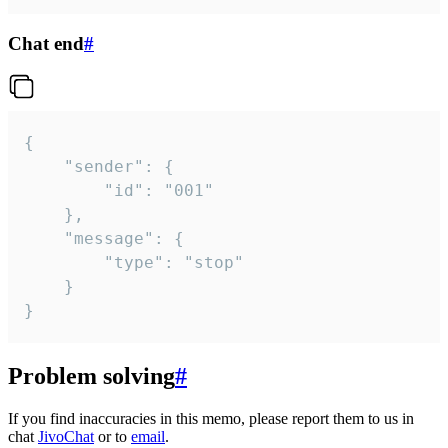
Chat end
#
{

	"sender": {

		"id": "001"

	},

	"message": {

		"type": "stop"

	}

}
Problem solving
#
If you find inaccuracies in this memo, please report them to us in
chat
JivoChat
or to
email
.