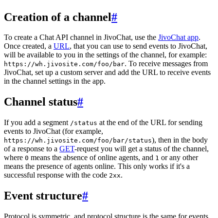
Creation of a channel
#
To create a Chat API channel in JivoChat, use the
JivoChat app
.
Once created, a
URL
, that you can use to send events to JivoChat,
will be available to you in the settings of the channel, for example:
. To receive messages from
https://wh.jivosite.com/foo/bar
JivoChat, set up a custom server and add the URL to receive events
in the channel settings in the app.
Channel status
#
If you add a segment
at the end of the URL for sending
/status
events to JivoChat (for example,
), then in the body
https://wh.jivosite.com/foo/bar/status
of a response to a
GET
-request you will get a status of the channel,
where
means the absence of online agents, and
or any other
0
1
means the presence of agents online. This only works if it's a
successful response with the code
.
2xx
Event structure
#
Protocol is symmetric, and protocol structure is the same for events