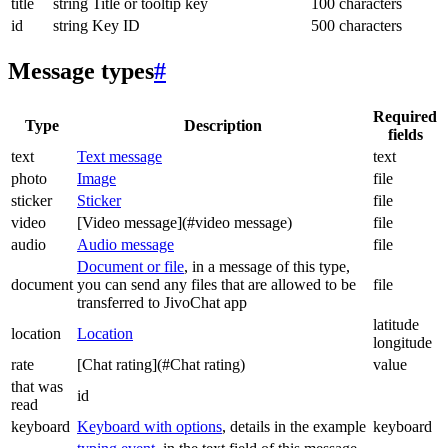
title
string
Title or tooltip key
100 characters
id
string
Key ID
500 characters
Message types
#
Required
Type
Description
fields
text
Text message
text
photo
Image
file
sticker
Sticker
file
video
[Video message](#video message)
file
audio
Audio message
file
Document or file
, in a message of this type,
document
you can send any files that are allowed to be
file
transferred to JivoChat app
latitude
location
Location
longitude
rate
[Chat rating](#Chat rating)
value
that was
id
read
keyboard
Keyboard with options
, details in the example
keyboard