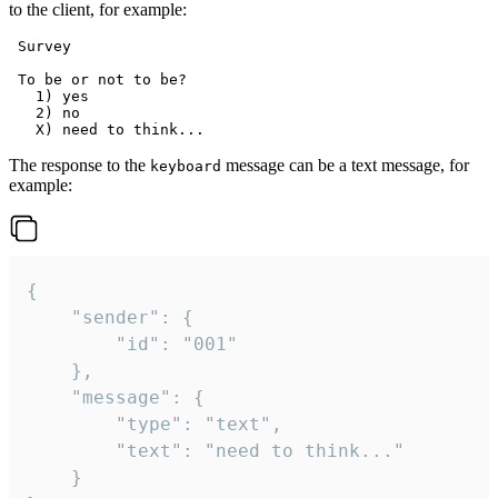
to the client, for example:
 Survey

 To be or not to be?

   1) yes

   2) no

The response to the
message can be a text message, for
keyboard
example:
{

	"sender": {

		"id": "001"

	},

	"message": {

		"type": "text",

		"text": "need to think..."

	}
