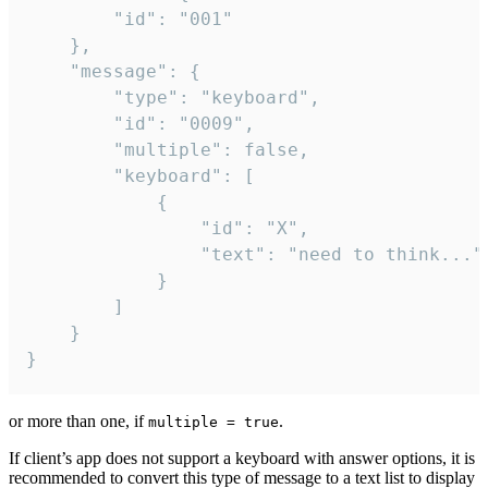
		"id": "001"

	},

	"message": {

		"type": "keyboard",

		"id": "0009",

		"multiple": false,

		"keyboard": [

			{

				"id": "X",

				"text": "need to think..."

			}

		]

	}

}
or more than one, if
.
multiple = true
If client’s app does not support a keyboard with answer options, it is
recommended to convert this type of message to a text list to display