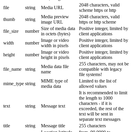
2048 characters, valid
file
string
Media URL
scheme https or http
Media preview
2048 characters, valid
thumb
string
image URL
https or http scheme
Size of media data
Positive integer, limited by
file_size
number
in octets (bytes)
client applications
Image or video
Positive integer, limited by
width
number
width in pixels
client applications
Image or video
Positive integer, limited by
height
number
height in pixels
client applications
255 characters, may not be
Media data file
file_name
string
compatible with legacy
name
file systems!
MIME type of
Limited to the list of
mime_type
string
media data
allowed values
It is recommended to limit
the length to 1000
characters - if it is
text
string
Message text
exceeded, the rest of the
text will be sent in
separate text messages
title
string
Message title
255 characters