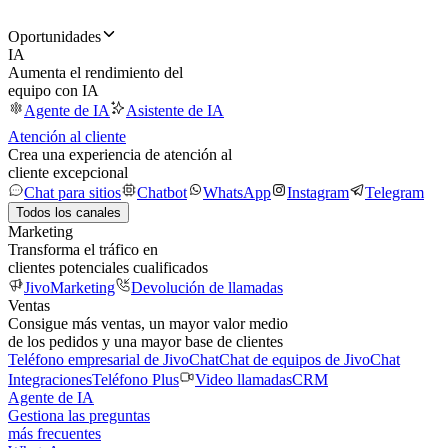
Oportunidades
IA
Aumenta el rendimiento del
equipo con IA
Agente de IA
Asistente de IA
Atención al cliente
Crea una experiencia de atención al
cliente excepcional
Chat para sitios
Chatbot
WhatsApp
Instagram
Telegram
Todos los canales
Marketing
Transforma el tráfico en
clientes potenciales cualificados
JivoMarketing
Devolución de llamadas
Ventas
Consigue más ventas, un mayor valor medio
de los pedidos y una mayor base de clientes
Teléfono empresarial de JivoChat
Chat de equipos de JivoChat
Integraciones
Teléfono Plus
Video llamadas
CRM
Agente de IA
Gestiona las preguntas
más frecuentes