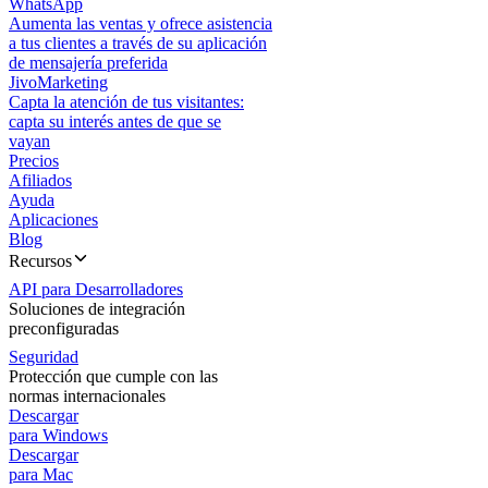
WhatsApp
Aumenta las ventas y ofrece asistencia
a tus clientes a través de su aplicación
de mensajería preferida
JivoMarketing
Capta la atención de tus visitantes:
capta su interés antes de que se
vayan
Precios
Afiliados
Ayuda
Aplicaciones
Blog
Recursos
API para Desarrolladores
Soluciones de integración
preconfiguradas
Seguridad
Protección que cumple con las
normas internacionales
Descargar
para Windows
Descargar
para Mac