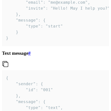
		"email": "me@example.com",

		"invite": "Hello! May I help you?"

	},

	"message": {

		"type": "start"

	}

}
Text message
#
{

	"sender": {

		"id": "001"

	},

	"message": {

		"type": "text",
