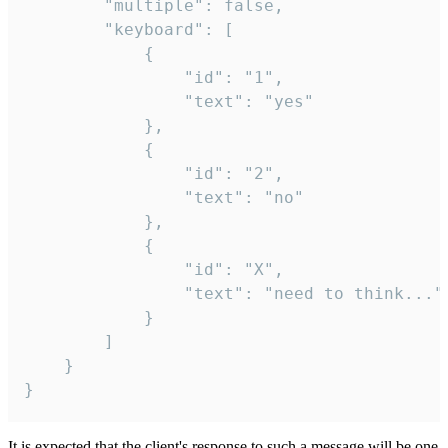
		"multiple": false,

		"keyboard": [

			{

				"id": "1",

				"text": "yes"

			},

			{

				"id": "2",

				"text": "no"

			},

			{

				"id": "X",

				"text": "need to think..."

			}

		]

	}

}
It is expected that the client's response to such a message will be one