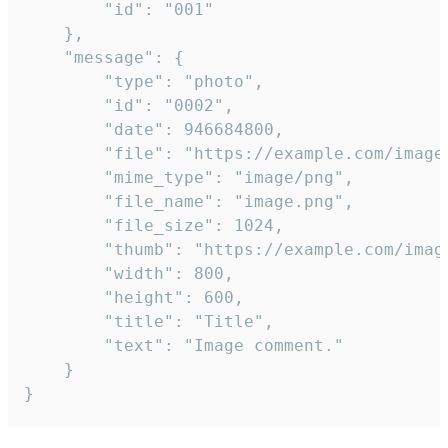
		"id": "001"

	},

	"message": {

		"type": "photo",

		"id": "0002",

		"date": 946684800,

		"file": "https://example.com/image.png",

		"mime_type": "image/png",

		"file_name": "image.png",

		"file_size": 1024,

		"thumb": "https://example.com/image_thumb.png",

		"width": 800,

		"height": 600,

		"title": "Title",

		"text": "Image comment."

	}

}