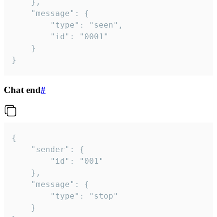
	},

	"message": {

		"type": "seen",

		"id": "0001"

	}

}
Chat end
#
{

	"sender": {

		"id": "001"

	},

	"message": {

		"type": "stop"

	}
