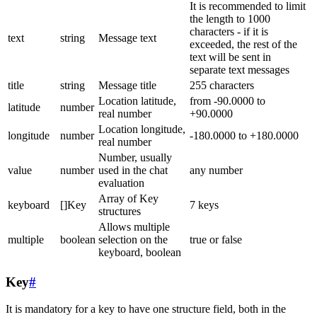
It is recommended to limit
the length to 1000
characters - if it is
text
string
Message text
exceeded, the rest of the
text will be sent in
separate text messages
title
string
Message title
255 characters
Location latitude,
from -90.0000 to
latitude
number
real number
+90.0000
Location longitude,
longitude
number
-180.0000 to +180.0000
real number
Number, usually
value
number
used in the chat
any number
evaluation
Array of Key
keyboard
[]Key
7 keys
structures
Allows multiple
multiple
boolean
selection on the
true or false
keyboard, boolean
Key
#
It is mandatory for a key to have one structure field, both in the