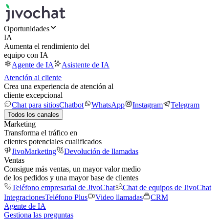
Oportunidades
IA
Aumenta el rendimiento del
equipo con IA
Agente de IA
Asistente de IA
Atención al cliente
Crea una experiencia de atención al
cliente excepcional
Chat para sitios
Chatbot
WhatsApp
Instagram
Telegram
Todos los canales
Marketing
Transforma el tráfico en
clientes potenciales cualificados
JivoMarketing
Devolución de llamadas
Ventas
Consigue más ventas, un mayor valor medio
de los pedidos y una mayor base de clientes
Teléfono empresarial de JivoChat
Chat de equipos de JivoChat
Integraciones
Teléfono Plus
Video llamadas
CRM
Agente de IA
Gestiona las preguntas