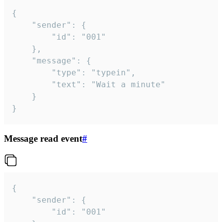
{

	"sender": {

		"id": "001"

	},

	"message": {

		"type": "typein",

		"text": "Wait a minute"

	}

}
Message read event
#
{

	"sender": {

		"id": "001"
