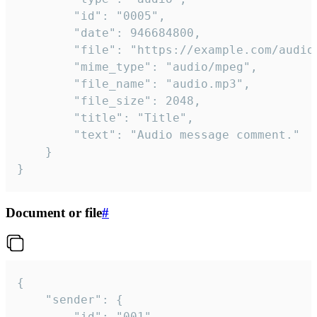
		"id": "0005",

		"date": 946684800,

		"file": "https://example.com/audio.mp3",

		"mime_type": "audio/mpeg",

		"file_name": "audio.mp3",

		"file_size": 2048,

		"title": "Title",

		"text": "Audio message comment."

	}

}
Document or file
#
{

	"sender": {

		"id": "001"
