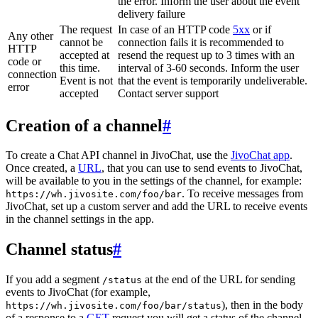
the error. Inform the user about the event
delivery failure
The request
In case of an HTTP code
5xx
or if
Any other
cannot be
connection fails it is recommended to
HTTP
accepted at
resend the request up to 3 times with an
code or
this time.
interval of 3-60 seconds. Inform the user
connection
Event is not
that the event is temporarily undeliverable.
error
accepted
Contact server support
Creation of a channel
#
To create a Chat API channel in JivoChat, use the
JivoChat app
.
Once created, a
URL
, that you can use to send events to JivoChat,
will be available to you in the settings of the channel, for example:
. To receive messages from
https://wh.jivosite.com/foo/bar
JivoChat, set up a custom server and add the URL to receive events
in the channel settings in the app.
Channel status
#
If you add a segment
at the end of the URL for sending
/status
events to JivoChat (for example,
), then in the body
https://wh.jivosite.com/foo/bar/status
of a response to a
GET
-request you will get a status of the channel,