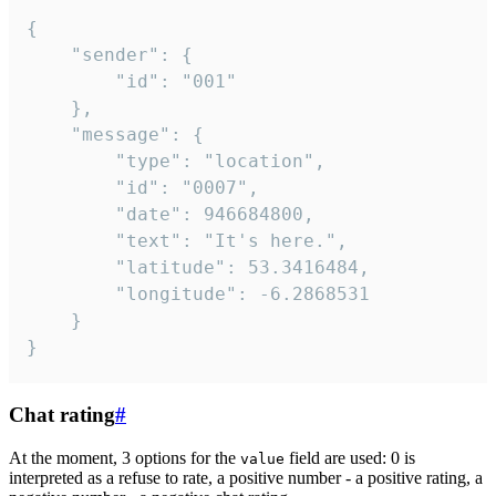
{

	"sender": {

		"id": "001"

	},

	"message": {

		"type": "location",

		"id": "0007",

		"date": 946684800,

		"text": "It's here.",

		"latitude": 53.3416484,

		"longitude": -6.2868531

	}

}
Chat rating
#
At the moment, 3 options for the
field are used: 0 is
value
interpreted as a refuse to rate, a positive number - a positive rating, a