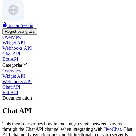
Iniciar Sesión
Regístrese gratis
Overview
Widget API
Webhooks API
Chat API
Bot API
Categorías
Overview
Widget API
Webhooks API
Chat API
Bot API
Documentation
Chat API
This memo describes how to exchange events between servers
through the Chat API channel when integrating with
JivoChat
. Chat
API channel is asynchronous and bidirectional, a custom server is