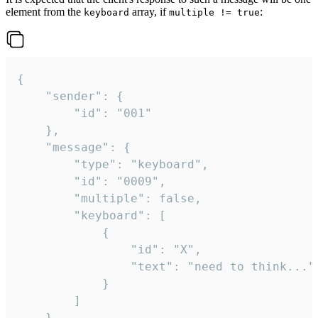
element from the
array, if
:
keyboard
multiple != true
{

	"sender": {

		"id": "001"

	},

	"message": {

		"type": "keyboard",

		"id": "0009",

		"multiple": false,

		"keyboard": [

			{

				"id": "X",

				"text": "need to think..."

			}

		]

	}
