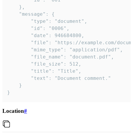
	},

	"message": {

		"type": "document",

		"id": "0006",

		"date": 946684800,

		"file": "https://example.com/document.pdf",

		"mime_type": "application/pdf",

		"file_name": "document.pdf",

		"file_size": 512,

		"title": "Title",

		"text": "Document comment."

	}

}
Location
#