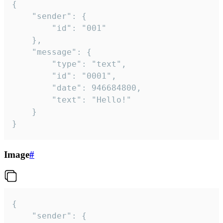
{

	"sender": {

		"id": "001"

	},

	"message": {

		"type": "text",

		"id": "0001",

		"date": 946684800,

		"text": "Hello!"

	}

}
Image
#
{

	"sender": {
