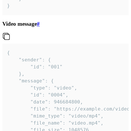
}
Video message
#
{

	"sender": {

		"id": "001"

	},

	"message": {

		"type": "video",

		"id": "0004",

		"date": 946684800,

		"file": "https://example.com/video.mp4",

		"mime_type": "video/mp4",

		"file_name": "video.mp4",

		"file_size": 1048576,
