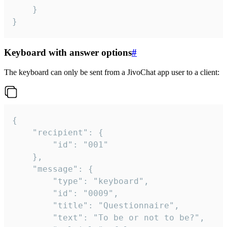
	}

}
Keyboard with answer options
#
The keyboard can only be sent from a JivoChat app user to a client:
{

	"recipient": {

		"id": "001"

	},

	"message": {

		"type": "keyboard",

		"id": "0009",

		"title": "Questionnaire",

		"text": "To be or not to be?",
