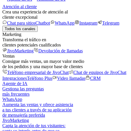
Atención al cliente
Crea una experiencia de atención al
cliente excepcional
Chat para sitios
Chatbot
WhatsApp
Instagram
Telegram
Todos los canales
Marketing
Transforma el tráfico en
clientes potenciales cualificados
JivoMarketing
Devolución de llamadas
Ventas
Consigue más ventas, un mayor valor medio
de los pedidos y una mayor base de clientes
Teléfono empresarial de JivoChat
Chat de equipos de JivoChat
Integraciones
Teléfono Plus
Video llamadas
CRM
Agente de IA
Gestiona las preguntas
más frecuentes
WhatsApp
Aumenta las ventas y ofrece asistencia
a tus clientes a través de su aplicación
de mensajería preferida
JivoMarketing
Capta la atención de tus visitantes:
capta su interés antes de que se