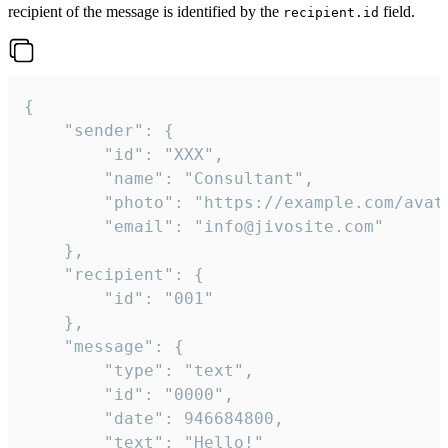
recipient of the message is identified by the
field.
recipient.id
{

	"sender": {

		"id": "XXX",

		"name": "Consultant",

		"photo": "https://example.com/avatar.png",

		"email": "info@jivosite.com"

	},

	"recipient": {

		"id": "001"

	},

	"message": {

		"type": "text",

		"id": "0000",

		"date": 946684800,

		"text": "Hello!"
