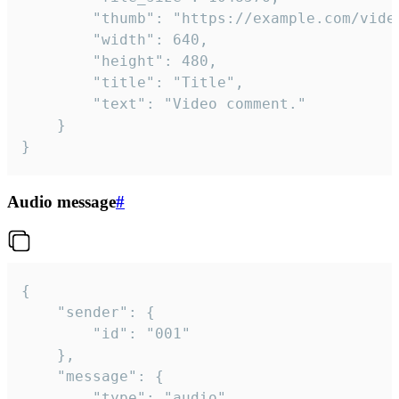
		"thumb": "https://example.com/video_thumb.png",

		"width": 640,

		"height": 480,

		"title": "Title",

		"text": "Video comment."

	}

}
Audio message
#
{

	"sender": {

		"id": "001"

	},

	"message": {

		"type": "audio",
