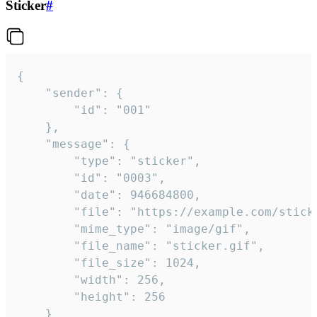
Sticker
#
{

	"sender": {

		"id": "001"

	},

	"message": {

		"type": "sticker",

		"id": "0003",

		"date": 946684800,

		"file": "https://example.com/sticker.gif",

		"mime_type": "image/gif",

		"file_name": "sticker.gif",

		"file_size": 1024,

		"width": 256,

		"height": 256

	}
