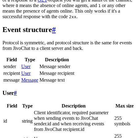
where
means the absence of online agents, and
or any other
0
1
means the presence of agents online. This only works if it's a
successful response with the code
.
2xx
Event structure
#
Protocol is symmetric, and protocol structure is the same for events
from JivoChat to a client server and back.
Field
Type
Description
sender
User
Message sender
recipient
User
Message recipient
message
Message
Message text
User
#
Field
Type
Description
Max size
Client identificator, required parameter
when sending events to JivoChat
255
id
string
sender.id and when receiving events
symbols
from JivoChat recipient.id
255