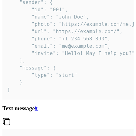
	"sender": {

		"id": "001",

		"name": "John Doe",

		"photo": "https://example.com/me.jpg",

		"url": "https://example.com/",

		"phone": "+1 234 568 890",

		"email": "me@example.com",

		"invite": "Hello! May I help you?"

	},

	"message": {

		"type": "start"

	}

}
Text message
#