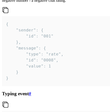
negative number - a negative chat rating.
{

	"sender": {

		"id": "001"

	},

	"message": {

		"type": "rate",

		"id": "0008",

		"value": 1

	}

}
Typing event
#