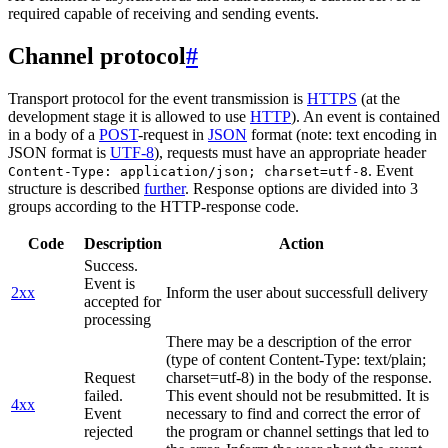
required capable of receiving and sending events.
Channel protocol
#
Transport protocol for the event transmission is
HTTPS
(at the
development stage it is allowed to use
HTTP
). An event is contained
in a body of a
POST
-request in
JSON
format (note: text encoding in
JSON format is
UTF-8
), requests must have an appropriate header
. Event
Content-Type: application/json; charset=utf-8
structure is described
further
. Response options are divided into 3
groups according to the HTTP-response code.
Code
Description
Action
Success.
Event is
2xx
Inform the user about successfull delivery
accepted for
processing
There may be a description of the error
(type of content Content-Type: text/plain;
Request
charset=utf-8) in the body of the response.
failed.
This event should not be resubmitted. It is
4xx
Event
necessary to find and correct the error of
rejected
the program or channel settings that led to