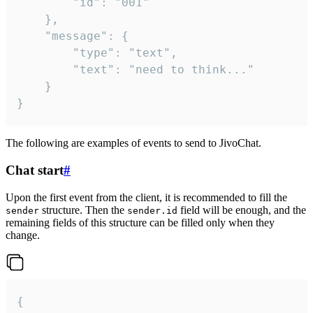
		"id": "001"

	},

	"message": {

		"type": "text",

		"text": "need to think..."

	}

}
The following are examples of events to send to JivoChat.
Chat start
#
Upon the first event from the client, it is recommended to fill the
structure. Then the
field will be enough, and the
sender
sender.id
remaining fields of this structure can be filled only when they
change.
{
