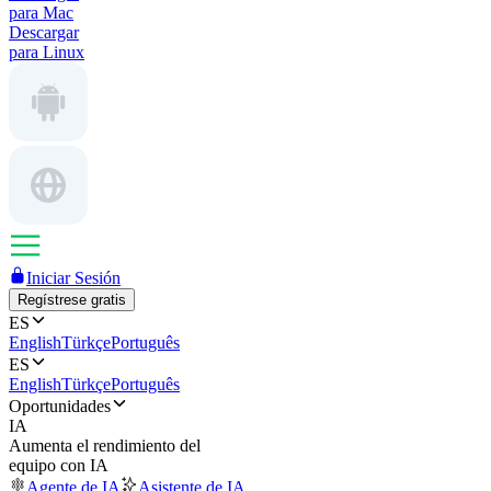
para Mac
Descargar
para Linux
Iniciar Sesión
Regístrese gratis
ES
English
Türkçe
Português
ES
English
Türkçe
Português
Oportunidades
IA
Aumenta el rendimiento del
equipo con IA
Agente de IA
Asistente de IA