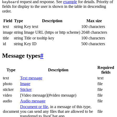
request and response. See
example
for details. Priority of
keyboard
fields for display to the user is shown in the table in descending
order.
Field
Type
Description
Max size
text
string
Key text
100 characters
image
string
Image URL (https or http scheme)
2048 characters
title
string
Title or tooltip key
100 characters
id
string
Key ID
500 characters
Message types
#
Required
Type
Description
fields
text
Text message
text
photo
Image
file
sticker
Sticker
file
video
[Video message](#video message)
file
audio
Audio message
file
Document or file
, in a message of this type,
document
you can send any files that are allowed to be
file
transferred to JivoChat app