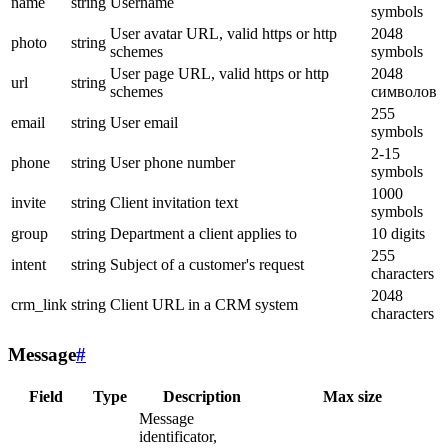
name
string
Username
symbols
User avatar URL, valid https or http
2048
photo
string
schemes
symbols
User page URL, valid https or http
2048
url
string
schemes
символов
255
email
string
User email
symbols
2-15
phone
string
User phone number
symbols
1000
invite
string
Client invitation text
symbols
group
string
Department a client applies to
10 digits
255
intent
string
Subject of a customer's request
characters
2048
crm_link
string
Client URL in a CRM system
characters
Message
#
Field
Type
Description
Max size
Message
identificator,