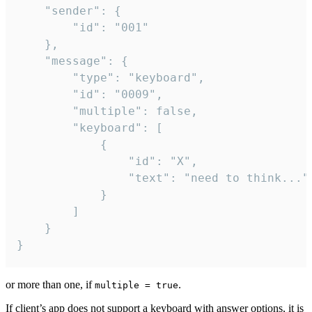
	"sender": {

		"id": "001"

	},

	"message": {

		"type": "keyboard",

		"id": "0009",

		"multiple": false,

		"keyboard": [

			{

				"id": "X",

				"text": "need to think..."

			}

		]

	}

}
or more than one, if
.
multiple = true
If client’s app does not support a keyboard with answer options, it is