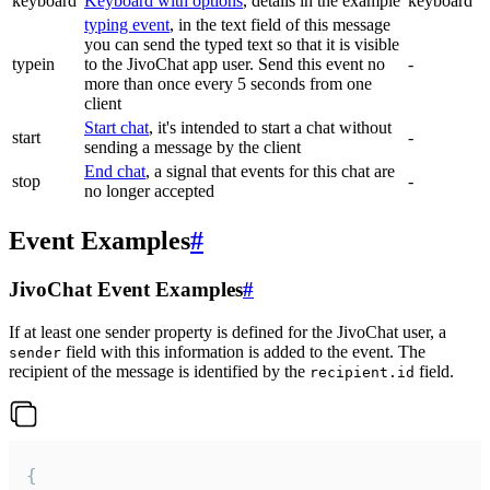
keyboard
Keyboard with options
, details in the example
keyboard
typing event
, in the text field of this message
you can send the typed text so that it is visible
typein
to the JivoChat app user. Send this event no
-
more than once every 5 seconds from one
client
Start chat
, it's intended to start a chat without
start
-
sending a message by the client
End chat
, a signal that events for this chat are
stop
-
no longer accepted
Event Examples
#
JivoChat Event Examples
#
If at least one sender property is defined for the JivoChat user, a
field with this information is added to the event. The
sender
recipient of the message is identified by the
field.
recipient.id
{
