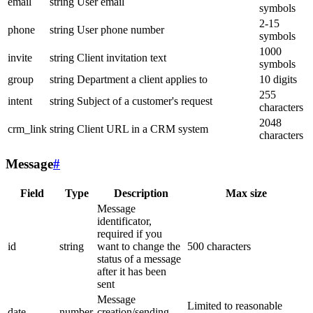
email
string
User email
symbols
2-15
phone
string
User phone number
symbols
1000
invite
string
Client invitation text
symbols
group
string
Department a client applies to
10 digits
255
intent
string
Subject of a customer's request
characters
2048
crm_link
string
Client URL in a CRM system
characters
Message
#
Field
Type
Description
Max size
Message
identificator,
required if you
id
string
want to change the
500 characters
status of a message
after it has been
sent
Message
Limited to reasonable
date
number
creation/sending