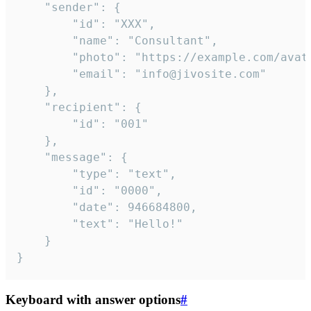
	"sender": {

		"id": "XXX",

		"name": "Consultant",

		"photo": "https://example.com/avatar.png",

		"email": "info@jivosite.com"

	},

	"recipient": {

		"id": "001"

	},

	"message": {

		"type": "text",

		"id": "0000",

		"date": 946684800,

		"text": "Hello!"

	}

}
Keyboard with answer options
#