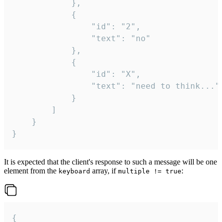
			},

			{

				"id": "2",

				"text": "no"

			},

			{

				"id": "X",

				"text": "need to think..."

			}

		]

	}

}
It is expected that the client's response to such a message will be one
element from the
array, if
:
keyboard
multiple != true
{
