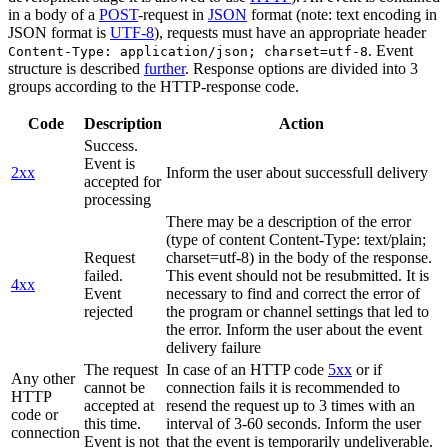
in a body of a
POST
-request in
JSON
format (note: text encoding in
JSON format is
UTF-8
), requests must have an appropriate header
. Event
Content-Type: application/json; charset=utf-8
structure is described
further
. Response options are divided into 3
groups according to the HTTP-response code.
Code
Description
Action
Success.
Event is
2xx
Inform the user about successfull delivery
accepted for
processing
There may be a description of the error
(type of content Content-Type: text/plain;
Request
charset=utf-8) in the body of the response.
failed.
This event should not be resubmitted. It is
4xx
Event
necessary to find and correct the error of
rejected
the program or channel settings that led to
the error. Inform the user about the event
delivery failure
The request
In case of an HTTP code
5xx
or if
Any other
cannot be
connection fails it is recommended to
HTTP
accepted at
resend the request up to 3 times with an
code or
this time.
interval of 3-60 seconds. Inform the user
connection
Event is not
that the event is temporarily undeliverable.