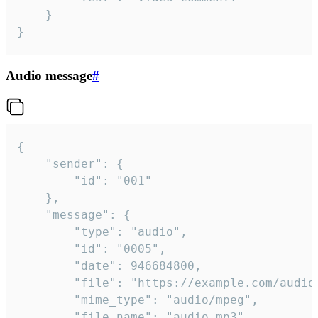
	}

}
Audio message
#
{

	"sender": {

		"id": "001"

	},

	"message": {

		"type": "audio",

		"id": "0005",

		"date": 946684800,

		"file": "https://example.com/audio.mp3",

		"mime_type": "audio/mpeg",

		"file_name": "audio.mp3",
