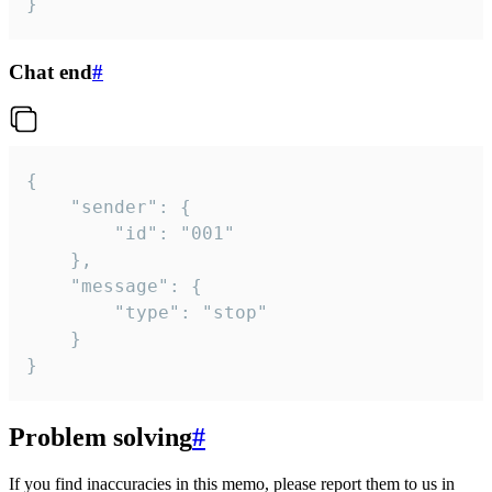
}
Chat end
#
{

	"sender": {

		"id": "001"

	},

	"message": {

		"type": "stop"

	}

}
Problem solving
#
If you find inaccuracies in this memo, please report them to us in