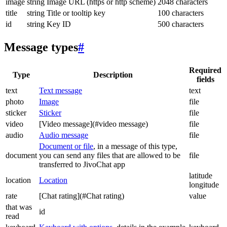
image
string
Image URL (https or http scheme)
2048 characters
title
string
Title or tooltip key
100 characters
id
string
Key ID
500 characters
Message types
#
Required
Type
Description
fields
text
Text message
text
photo
Image
file
sticker
Sticker
file
video
[Video message](#video message)
file
audio
Audio message
file
Document or file
, in a message of this type,
document
you can send any files that are allowed to be
file
transferred to JivoChat app
latitude
location
Location
longitude
rate
[Chat rating](#Chat rating)
value
that was
id
read