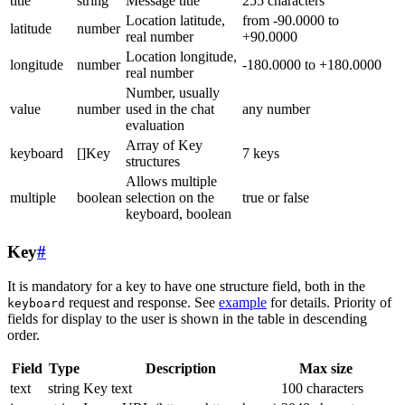
title
string
Message title
255 characters
Location latitude,
from -90.0000 to
latitude
number
real number
+90.0000
Location longitude,
longitude
number
-180.0000 to +180.0000
real number
Number, usually
value
number
used in the chat
any number
evaluation
Array of Key
keyboard
[]Key
7 keys
structures
Allows multiple
multiple
boolean
selection on the
true or false
keyboard, boolean
Key
#
It is mandatory for a key to have one structure field, both in the
request and response. See
example
for details. Priority of
keyboard
fields for display to the user is shown in the table in descending
order.
Field
Type
Description
Max size
text
string
Key text
100 characters