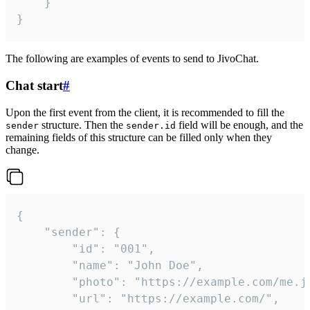
	}

}
The following are examples of events to send to JivoChat.
Chat start
#
Upon the first event from the client, it is recommended to fill the
structure. Then the
field will be enough, and the
sender
sender.id
remaining fields of this structure can be filled only when they
change.
{

	"sender": {

		"id": "001",

		"name": "John Doe",

		"photo": "https://example.com/me.jpg",

		"url": "https://example.com/",
