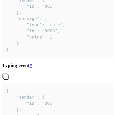
	"sender": {

		"id": "001"

	},

	"message": {

		"type": "rate",

		"id": "0008",

		"value": 1

	}

}
Typing event
#
{

	"sender": {

		"id": "001"

	},
