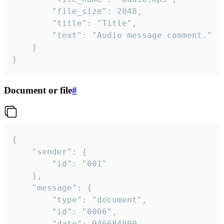
		"file_size": 2048,

		"title": "Title",

		"text": "Audio message comment."

	}

}
Document or file
#
{

	"sender": {

		"id": "001"

	},

	"message": {

		"type": "document",

		"id": "0006",

		"date": 946684800,
