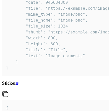
		"date": 946684800,

		"file": "https://example.com/image.png",

		"mime_type": "image/png",

		"file_name": "image.png",

		"file_size": 1024,

		"thumb": "https://example.com/image_thumb.png",

		"width": 800,

		"height": 600,

		"title": "Title",

		"text": "Image comment."

	}

}
Sticker
#
{
