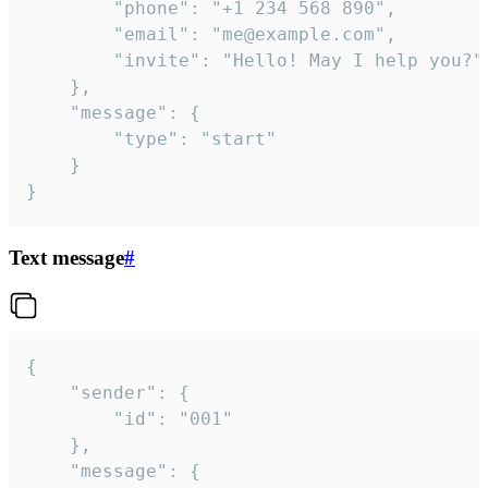
		"phone": "+1 234 568 890",

		"email": "me@example.com",

		"invite": "Hello! May I help you?"

	},

	"message": {

		"type": "start"

	}

}
Text message
#
{

	"sender": {

		"id": "001"

	},

	"message": {
