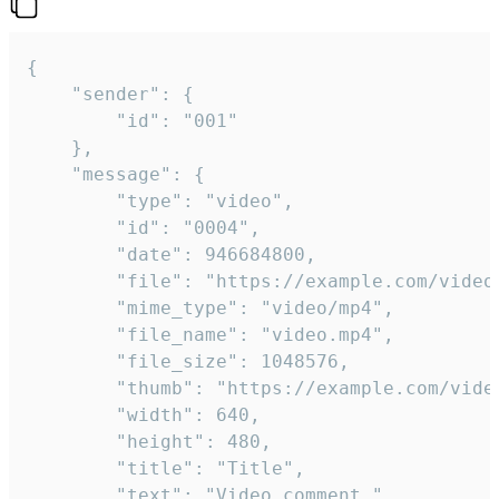
{

	"sender": {

		"id": "001"

	},

	"message": {

		"type": "video",

		"id": "0004",

		"date": 946684800,

		"file": "https://example.com/video.mp4",

		"mime_type": "video/mp4",

		"file_name": "video.mp4",

		"file_size": 1048576,

		"thumb": "https://example.com/video_thumb.png",

		"width": 640,

		"height": 480,

		"title": "Title",

		"text": "Video comment."
