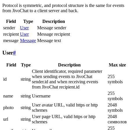
Protocol is symmetric, and protocol structure is the same for events
from JivoChat to a client server and back.
Field
Type
Description
sender
User
Message sender
recipient
User
Message recipient
message
Message
Message text
User
#
Field
Type
Description
Max size
Client identificator, required parameter
when sending events to JivoChat
255
id
string
sender.id and when receiving events
symbols
from JivoChat recipient.id
255
name
string
Username
symbols
User avatar URL, valid https or http
2048
photo
string
schemes
symbols
User page URL, valid https or http
2048
url
string
schemes
символов
255