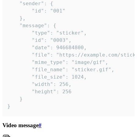
	"sender": {

		"id": "001"

	},

	"message": {

		"type": "sticker",

		"id": "0003",

		"date": 946684800,

		"file": "https://example.com/sticker.gif",

		"mime_type": "image/gif",

		"file_name": "sticker.gif",

		"file_size": 1024,

		"width": 256,

		"height": 256

	}

}
Video message
#