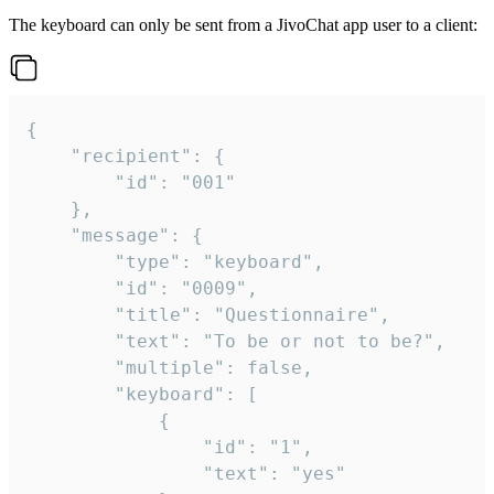
The keyboard can only be sent from a JivoChat app user to a client:
{

	"recipient": {

		"id": "001"

	},

	"message": {

		"type": "keyboard",

		"id": "0009",

		"title": "Questionnaire",

		"text": "To be or not to be?",

		"multiple": false,

		"keyboard": [

			{

				"id": "1",

				"text": "yes"
