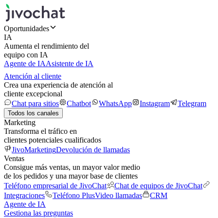
Oportunidades
IA
Aumenta el rendimiento del
equipo con IA
Agente de IA
Asistente de IA
Atención al cliente
Crea una experiencia de atención al
cliente excepcional
Chat para sitios
Chatbot
WhatsApp
Instagram
Telegram
Todos los canales
Marketing
Transforma el tráfico en
clientes potenciales cualificados
JivoMarketing
Devolución de llamadas
Ventas
Consigue más ventas, un mayor valor medio
de los pedidos y una mayor base de clientes
Teléfono empresarial de JivoChat
Chat de equipos de JivoChat
Integraciones
Teléfono Plus
Video llamadas
CRM
Agente de IA
Gestiona las preguntas