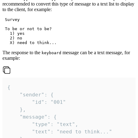
recommended to convert this type of message to a text list to display
to the client, for example:
 Survey

 To be or not to be?

   1) yes

   2) no

The response to the
message can be a text message, for
keyboard
example:
{

	"sender": {

		"id": "001"

	},

	"message": {

		"type": "text",

		"text": "need to think..."
