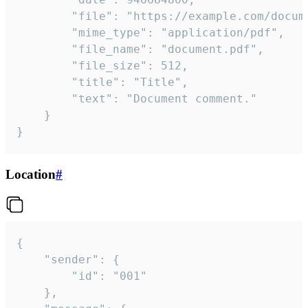
		"file": "https://example.com/document.pdf",

		"mime_type": "application/pdf",

		"file_name": "document.pdf",

		"file_size": 512,

		"title": "Title",

		"text": "Document comment."

	}

}
Location
#
{

	"sender": {

		"id": "001"

	},
