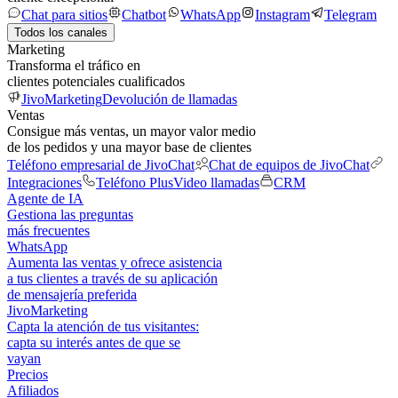
Chat para sitios
Chatbot
WhatsApp
Instagram
Telegram
Todos los canales
Marketing
Transforma el tráfico en
clientes potenciales cualificados
JivoMarketing
Devolución de llamadas
Ventas
Consigue más ventas, un mayor valor medio
de los pedidos y una mayor base de clientes
Teléfono empresarial de JivoChat
Chat de equipos de JivoChat
Integraciones
Teléfono Plus
Video llamadas
CRM
Agente de IA
Gestiona las preguntas
más frecuentes
WhatsApp
Aumenta las ventas y ofrece asistencia
a tus clientes a través de su aplicación
de mensajería preferida
JivoMarketing
Capta la atención de tus visitantes:
capta su interés antes de que se
vayan
Precios
Afiliados