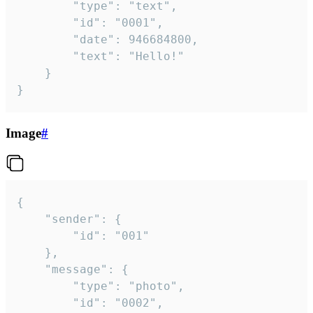
		"type": "text",

		"id": "0001",

		"date": 946684800,

		"text": "Hello!"

	}

}
Image
#
{

	"sender": {

		"id": "001"

	},

	"message": {

		"type": "photo",

		"id": "0002",
