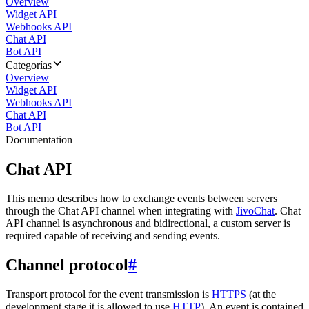
Overview
Widget API
Webhooks API
Chat API
Bot API
Categorías
Overview
Widget API
Webhooks API
Chat API
Bot API
Documentation
Chat API
This memo describes how to exchange events between servers
through the Chat API channel when integrating with
JivoChat
. Chat
API channel is asynchronous and bidirectional, a custom server is
required capable of receiving and sending events.
Channel protocol
#
Transport protocol for the event transmission is
HTTPS
(at the
development stage it is allowed to use
HTTP
). An event is contained