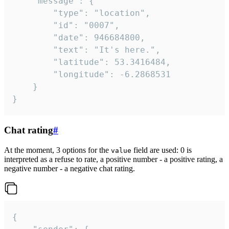
	"message": {

		"type": "location",

		"id": "0007",

		"date": 946684800,

		"text": "It's here.",

		"latitude": 53.3416484,

		"longitude": -6.2868531

	}

}
Chat rating
#
At the moment, 3 options for the
field are used: 0 is
value
interpreted as a refuse to rate, a positive number - a positive rating, a
negative number - a negative chat rating.
{
