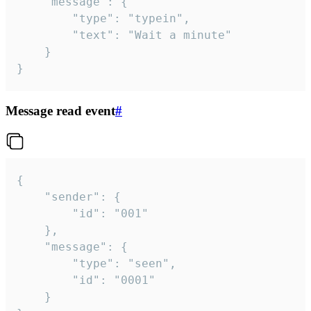
	"message": {

		"type": "typein",

		"text": "Wait a minute"

	}

}
Message read event
#
{

	"sender": {

		"id": "001"

	},

	"message": {

		"type": "seen",

		"id": "0001"

	}
