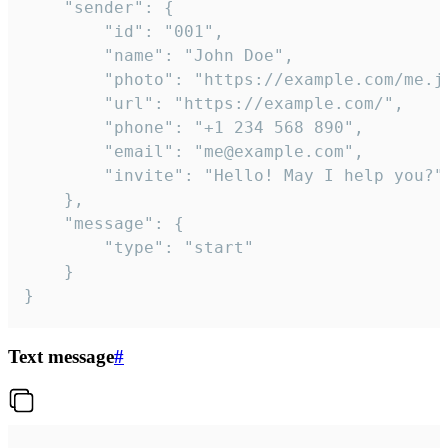
	"sender": {

		"id": "001",

		"name": "John Doe",

		"photo": "https://example.com/me.jpg",

		"url": "https://example.com/",

		"phone": "+1 234 568 890",

		"email": "me@example.com",

		"invite": "Hello! May I help you?"

	},

	"message": {

		"type": "start"

	}

}
Text message
#