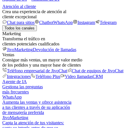
Atención al cliente
Crea una experiencia de atención al
cliente excepcional
Chat para sitios
Chatbot
WhatsApp
Instagram
Telegram
Todos los canales
Marketing
Transforma el tráfico en
clientes potenciales cualificados
JivoMarketing
Devolución de llamadas
Ventas
Consigue más ventas, un mayor valor medio
de los pedidos y una mayor base de clientes
Teléfono empresarial de JivoChat
Chat de equipos de JivoChat
Integraciones
Teléfono Plus
Video llamadas
CRM
Agente de IA
Gestiona las preguntas
más frecuentes
WhatsApp
Aumenta las ventas y ofrece asistencia
a tus clientes a través de su aplicación
de mensajería preferida
JivoMarketing
Capta la atención de tus visitantes:
capta su interés antes de que se