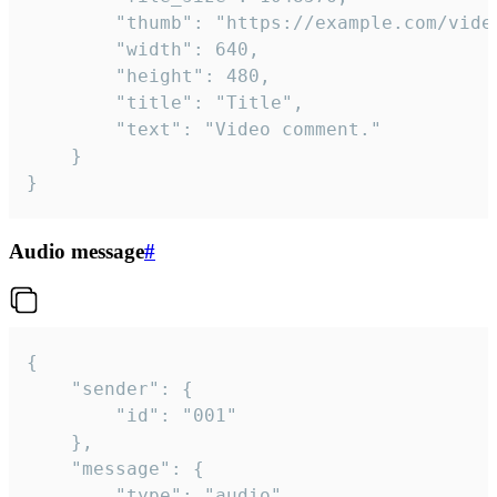
		"thumb": "https://example.com/video_thumb.png",

		"width": 640,

		"height": 480,

		"title": "Title",

		"text": "Video comment."

	}

}
Audio message
#
{

	"sender": {

		"id": "001"

	},

	"message": {

		"type": "audio",
