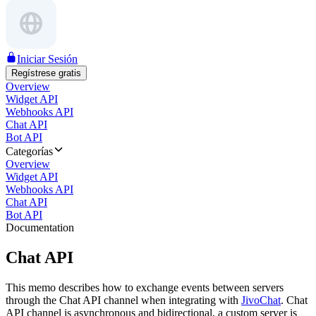
Iniciar Sesión
Regístrese gratis
Overview
Widget API
Webhooks API
Chat API
Bot API
Categorías
Overview
Widget API
Webhooks API
Chat API
Bot API
Documentation
Chat API
This memo describes how to exchange events between servers
through the Chat API channel when integrating with
JivoChat
. Chat
API channel is asynchronous and bidirectional, a custom server is