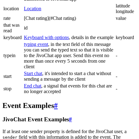
latitude
location
Location
longitude
rate
[Chat rating](#Chat rating)
value
that was
id
read
keyboard
Keyboard with options
, details in the example
keyboard
typing event
, in the text field of this message
you can send the typed text so that it is visible
typein
to the JivoChat app user. Send this event no
-
more than once every 5 seconds from one
client
Start chat
, it's intended to start a chat without
start
-
sending a message by the client
End chat
, a signal that events for this chat are
stop
-
no longer accepted
Event Examples
#
JivoChat Event Examples
#
If at least one sender property is defined for the JivoChat user, a
field with this information is added to the event. The
sender