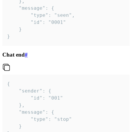
	},

	"message": {

		"type": "seen",

		"id": "0001"

	}

}
Chat end
#
{

	"sender": {

		"id": "001"

	},

	"message": {

		"type": "stop"

	}
