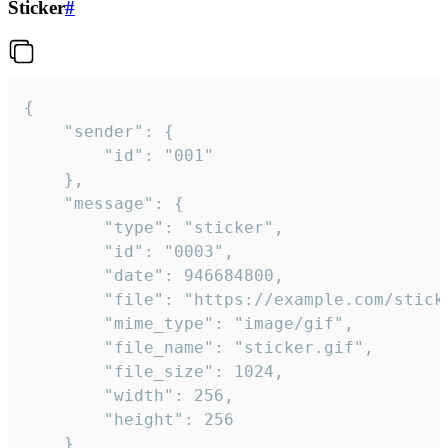
Sticker
#
{

	"sender": {

		"id": "001"

	},

	"message": {

		"type": "sticker",

		"id": "0003",

		"date": 946684800,

		"file": "https://example.com/sticker.gif",

		"mime_type": "image/gif",

		"file_name": "sticker.gif",

		"file_size": 1024,

		"width": 256,

		"height": 256

	}
