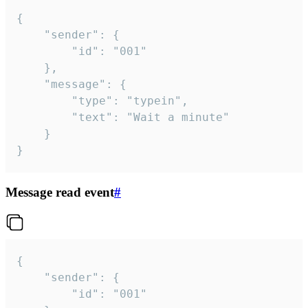
{

	"sender": {

		"id": "001"

	},

	"message": {

		"type": "typein",

		"text": "Wait a minute"

	}

}
Message read event
#
{

	"sender": {

		"id": "001"
