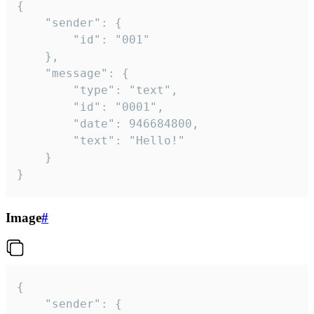
{

	"sender": {

		"id": "001"

	},

	"message": {

		"type": "text",

		"id": "0001",

		"date": 946684800,

		"text": "Hello!"

	}

}
Image
#
{

	"sender": {
