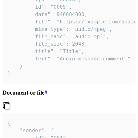
		"id": "0005",

		"date": 946684800,

		"file": "https://example.com/audio.mp3",

		"mime_type": "audio/mpeg",

		"file_name": "audio.mp3",

		"file_size": 2048,

		"title": "Title",

		"text": "Audio message comment."

	}

}
Document or file
#
{

	"sender": {

		"id": "001"
