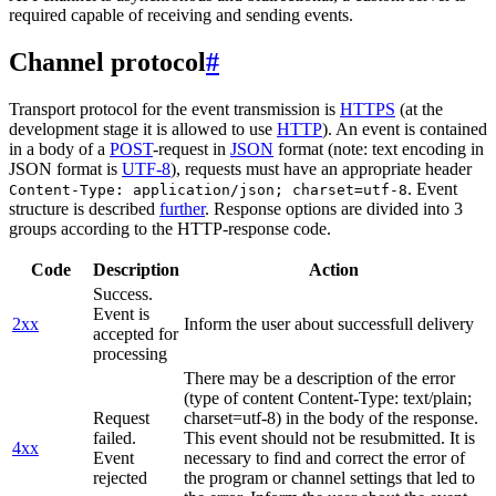
required capable of receiving and sending events.
Channel protocol
#
Transport protocol for the event transmission is
HTTPS
(at the
development stage it is allowed to use
HTTP
). An event is contained
in a body of a
POST
-request in
JSON
format (note: text encoding in
JSON format is
UTF-8
), requests must have an appropriate header
. Event
Content-Type: application/json; charset=utf-8
structure is described
further
. Response options are divided into 3
groups according to the HTTP-response code.
Code
Description
Action
Success.
Event is
2xx
Inform the user about successfull delivery
accepted for
processing
There may be a description of the error
(type of content Content-Type: text/plain;
Request
charset=utf-8) in the body of the response.
failed.
This event should not be resubmitted. It is
4xx
Event
necessary to find and correct the error of
rejected
the program or channel settings that led to