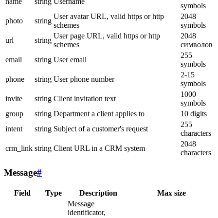
name
string
Username
symbols
User avatar URL, valid https or http
2048
photo
string
schemes
symbols
User page URL, valid https or http
2048
url
string
schemes
символов
255
email
string
User email
symbols
2-15
phone
string
User phone number
symbols
1000
invite
string
Client invitation text
symbols
group
string
Department a client applies to
10 digits
255
intent
string
Subject of a customer's request
characters
2048
crm_link
string
Client URL in a CRM system
characters
Message
#
Field
Type
Description
Max size
Message
identificator,