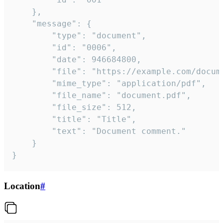
	},

	"message": {

		"type": "document",

		"id": "0006",

		"date": 946684800,

		"file": "https://example.com/document.pdf",

		"mime_type": "application/pdf",

		"file_name": "document.pdf",

		"file_size": 512,

		"title": "Title",

		"text": "Document comment."

	}

}
Location
#