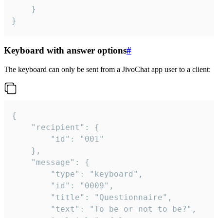
	}

}
Keyboard with answer options
#
The keyboard can only be sent from a JivoChat app user to a client:
{

	"recipient": {

		"id": "001"

	},

	"message": {

		"type": "keyboard",

		"id": "0009",

		"title": "Questionnaire",

		"text": "To be or not to be?",
