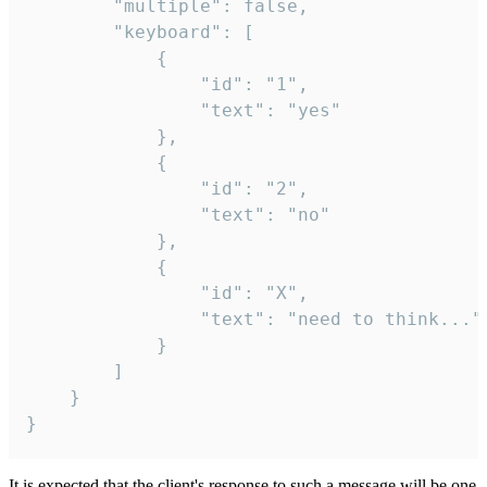
		"multiple": false,

		"keyboard": [

			{

				"id": "1",

				"text": "yes"

			},

			{

				"id": "2",

				"text": "no"

			},

			{

				"id": "X",

				"text": "need to think..."

			}

		]

	}

}
It is expected that the client's response to such a message will be one