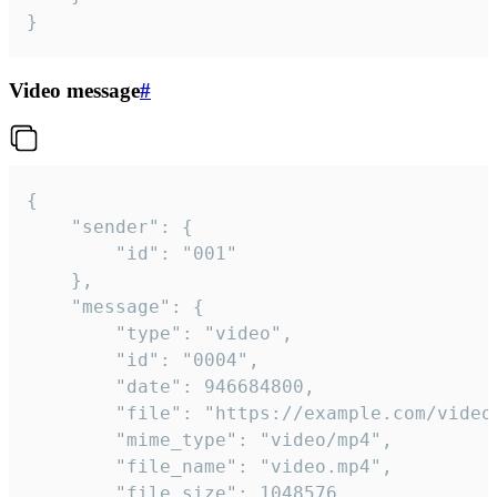
}
Video message
#
{

	"sender": {

		"id": "001"

	},

	"message": {

		"type": "video",

		"id": "0004",

		"date": 946684800,

		"file": "https://example.com/video.mp4",

		"mime_type": "video/mp4",

		"file_name": "video.mp4",

		"file_size": 1048576,
