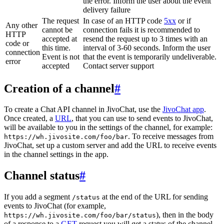
the error. Inform the user about the event
delivery failure
The request
In case of an HTTP code
5xx
or if
Any other
cannot be
connection fails it is recommended to
HTTP
accepted at
resend the request up to 3 times with an
code or
this time.
interval of 3-60 seconds. Inform the user
connection
Event is not
that the event is temporarily undeliverable.
error
accepted
Contact server support
Creation of a channel
#
To create a Chat API channel in JivoChat, use the
JivoChat app
.
Once created, a
URL
, that you can use to send events to JivoChat,
will be available to you in the settings of the channel, for example:
. To receive messages from
https://wh.jivosite.com/foo/bar
JivoChat, set up a custom server and add the URL to receive events
in the channel settings in the app.
Channel status
#
If you add a segment
at the end of the URL for sending
/status
events to JivoChat (for example,
), then in the body
https://wh.jivosite.com/foo/bar/status
of a response to a
GET
-request you will get a status of the channel,