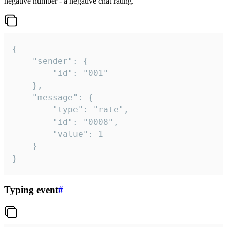
negative number - a negative chat rating.
{

	"sender": {

		"id": "001"

	},

	"message": {

		"type": "rate",

		"id": "0008",

		"value": 1

	}

}
Typing event
#