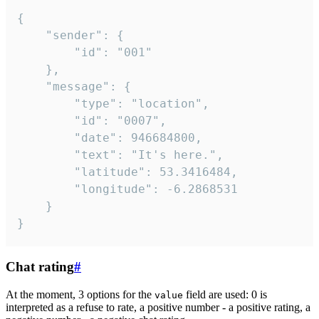
{

	"sender": {

		"id": "001"

	},

	"message": {

		"type": "location",

		"id": "0007",

		"date": 946684800,

		"text": "It's here.",

		"latitude": 53.3416484,

		"longitude": -6.2868531

	}

}
Chat rating
#
At the moment, 3 options for the
field are used: 0 is
value
interpreted as a refuse to rate, a positive number - a positive rating, a