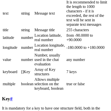
It is recommended to limit
the length to 1000
characters - if it is
text
string
Message text
exceeded, the rest of the
text will be sent in
separate text messages
title
string
Message title
255 characters
Location latitude,
from -90.0000 to
latitude
number
real number
+90.0000
Location longitude,
longitude
number
-180.0000 to +180.0000
real number
Number, usually
value
number
used in the chat
any number
evaluation
Array of Key
keyboard
[]Key
7 keys
structures
Allows multiple
multiple
boolean
selection on the
true or false
keyboard, boolean
Key
#
It is mandatory for a key to have one structure field, both in the