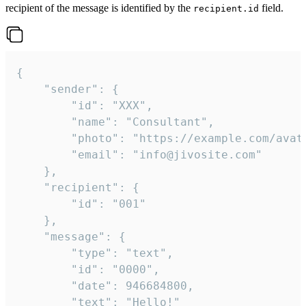
recipient of the message is identified by the
field.
recipient.id
{

	"sender": {

		"id": "XXX",

		"name": "Consultant",

		"photo": "https://example.com/avatar.png",

		"email": "info@jivosite.com"

	},

	"recipient": {

		"id": "001"

	},

	"message": {

		"type": "text",

		"id": "0000",

		"date": 946684800,

		"text": "Hello!"
