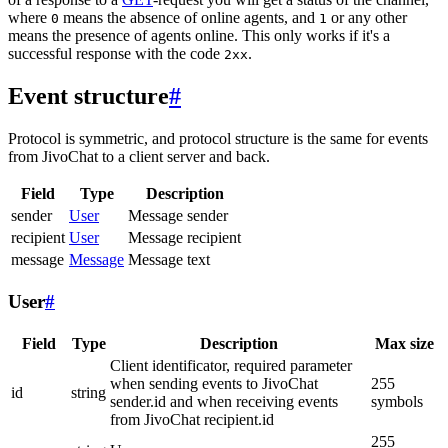
where
means the absence of online agents, and
or any other
0
1
means the presence of agents online. This only works if it's a
successful response with the code
.
2xx
Event structure
#
Protocol is symmetric, and protocol structure is the same for events
from JivoChat to a client server and back.
Field
Type
Description
sender
User
Message sender
recipient
User
Message recipient
message
Message
Message text
User
#
Field
Type
Description
Max size
Client identificator, required parameter
when sending events to JivoChat
255
id
string
sender.id and when receiving events
symbols
from JivoChat recipient.id
255