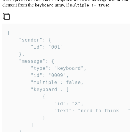
element from the
array, if
:
keyboard
multiple != true
{

	"sender": {

		"id": "001"

	},

	"message": {

		"type": "keyboard",

		"id": "0009",

		"multiple": false,

		"keyboard": [

			{

				"id": "X",

				"text": "need to think..."

			}

		]

	}
