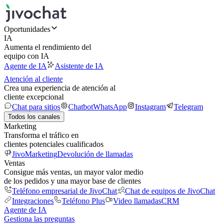
Oportunidades
IA
Aumenta el rendimiento del
equipo con IA
Agente de IA
Asistente de IA
Atención al cliente
Crea una experiencia de atención al
cliente excepcional
Chat para sitios
Chatbot
WhatsApp
Instagram
Telegram
Todos los canales
Marketing
Transforma el tráfico en
clientes potenciales cualificados
JivoMarketing
Devolución de llamadas
Ventas
Consigue más ventas, un mayor valor medio
de los pedidos y una mayor base de clientes
Teléfono empresarial de JivoChat
Chat de equipos de JivoChat
Integraciones
Teléfono Plus
Video llamadas
CRM
Agente de IA
Gestiona las preguntas