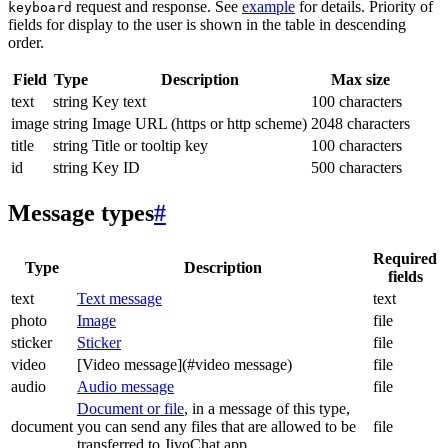
request and response. See
example
for details. Priority of
keyboard
fields for display to the user is shown in the table in descending
order.
Field
Type
Description
Max size
text
string
Key text
100 characters
image
string
Image URL (https or http scheme)
2048 characters
title
string
Title or tooltip key
100 characters
id
string
Key ID
500 characters
Message types
#
Required
Type
Description
fields
text
Text message
text
photo
Image
file
sticker
Sticker
file
video
[Video message](#video message)
file
audio
Audio message
file
Document or file
, in a message of this type,
document
you can send any files that are allowed to be
file
transferred to JivoChat app