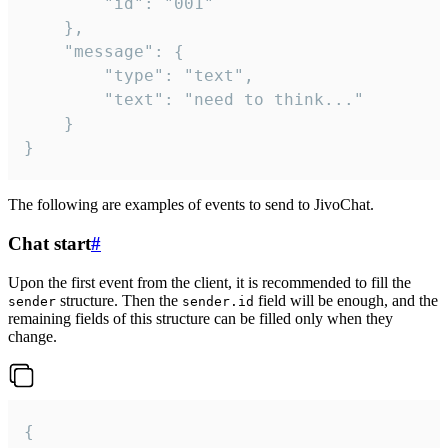
		"id": "001"

	},

	"message": {

		"type": "text",

		"text": "need to think..."

	}

}
The following are examples of events to send to JivoChat.
Chat start
#
Upon the first event from the client, it is recommended to fill the
structure. Then the
field will be enough, and the
sender
sender.id
remaining fields of this structure can be filled only when they
change.
{
