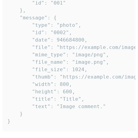
		"id": "001"

	},

	"message": {

		"type": "photo",

		"id": "0002",

		"date": 946684800,

		"file": "https://example.com/image.png",

		"mime_type": "image/png",

		"file_name": "image.png",

		"file_size": 1024,

		"thumb": "https://example.com/image_thumb.png",

		"width": 800,

		"height": 600,

		"title": "Title",

		"text": "Image comment."

	}

}