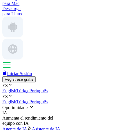
para Mac
Descargar
para Linux
Iniciar Sesión
Regístrese gratis
ES
English
Türkçe
Português
ES
English
Türkçe
Português
Oportunidades
IA
Aumenta el rendimiento del
equipo con IA
Agente de IA
Asistente de IA