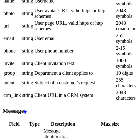
name
string
Username
symbols
User avatar URL, valid https or http
2048
photo
string
schemes
symbols
User page URL, valid https or http
2048
url
string
schemes
символов
255
email
string
User email
symbols
2-15
phone
string
User phone number
symbols
1000
invite
string
Client invitation text
symbols
group
string
Department a client applies to
10 digits
255
intent
string
Subject of a customer's request
characters
2048
crm_link
string
Client URL in a CRM system
characters
Message
#
Field
Type
Description
Max size
Message
identificator,