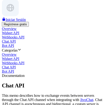
Iniciar Sesión
Regístrese gratis
Overview
Widget API
Webhooks API
Chat API
Bot API
Categorías
Overview
Widget API
Webhooks API
Chat API
Bot API
Documentation
Chat API
This memo describes how to exchange events between servers
through the Chat API channel when integrating with
JivoChat
. Chat
API channel is asynchronous and bidirectional, a custom server is