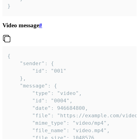
}
Video message
#
{

	"sender": {

		"id": "001"

	},

	"message": {

		"type": "video",

		"id": "0004",

		"date": 946684800,

		"file": "https://example.com/video.mp4",

		"mime_type": "video/mp4",

		"file_name": "video.mp4",

		"file_size": 1048576,
