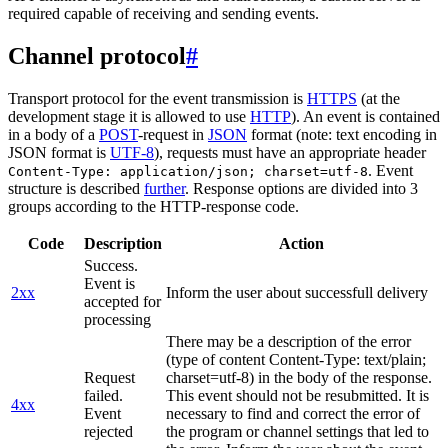
required capable of receiving and sending events.
Channel protocol
#
Transport protocol for the event transmission is
HTTPS
(at the
development stage it is allowed to use
HTTP
). An event is contained
in a body of a
POST
-request in
JSON
format (note: text encoding in
JSON format is
UTF-8
), requests must have an appropriate header
. Event
Content-Type: application/json; charset=utf-8
structure is described
further
. Response options are divided into 3
groups according to the HTTP-response code.
Code
Description
Action
Success.
Event is
2xx
Inform the user about successfull delivery
accepted for
processing
There may be a description of the error
(type of content Content-Type: text/plain;
Request
charset=utf-8) in the body of the response.
failed.
This event should not be resubmitted. It is
4xx
Event
necessary to find and correct the error of
rejected
the program or channel settings that led to