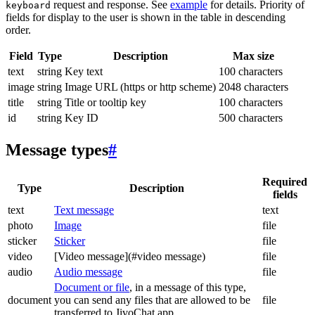
request and response. See
example
for details. Priority of
keyboard
fields for display to the user is shown in the table in descending
order.
Field
Type
Description
Max size
text
string
Key text
100 characters
image
string
Image URL (https or http scheme)
2048 characters
title
string
Title or tooltip key
100 characters
id
string
Key ID
500 characters
Message types
#
Required
Type
Description
fields
text
Text message
text
photo
Image
file
sticker
Sticker
file
video
[Video message](#video message)
file
audio
Audio message
file
Document or file
, in a message of this type,
document
you can send any files that are allowed to be
file
transferred to JivoChat app