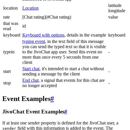
latitude
location
Location
longitude
rate
[Chat rating](#Chat rating)
value
that was
id
read
keyboard
Keyboard with options
, details in the example
keyboard
typing event
, in the text field of this message
you can send the typed text so that it is visible
typein
to the JivoChat app user. Send this event no
-
more than once every 5 seconds from one
client
Start chat
, it's intended to start a chat without
start
-
sending a message by the client
End chat
, a signal that events for this chat are
stop
-
no longer accepted
Event Examples
#
JivoChat Event Examples
#
If at least one sender property is defined for the JivoChat user, a
field with this information is added to the event. The
sender