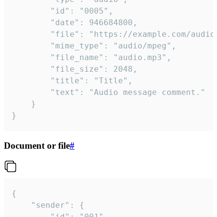
		"id": "0005",

		"date": 946684800,

		"file": "https://example.com/audio.mp3",

		"mime_type": "audio/mpeg",

		"file_name": "audio.mp3",

		"file_size": 2048,

		"title": "Title",

		"text": "Audio message comment."

	}

}
Document or file
#
{

	"sender": {

		"id": "001"
