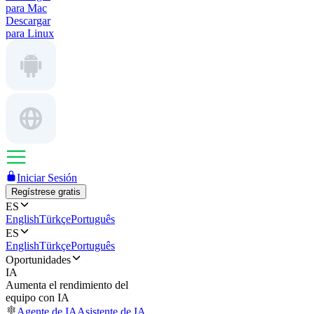
para Mac
Descargar
para Linux
Iniciar Sesión
Regístrese gratis
ES
English
Türkçe
Português
ES
English
Türkçe
Português
Oportunidades
IA
Aumenta el rendimiento del
equipo con IA
Agente de IA
Asistente de IA