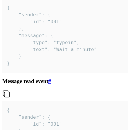
{

	"sender": {

		"id": "001"

	},

	"message": {

		"type": "typein",

		"text": "Wait a minute"

	}

}
Message read event
#
{

	"sender": {

		"id": "001"
