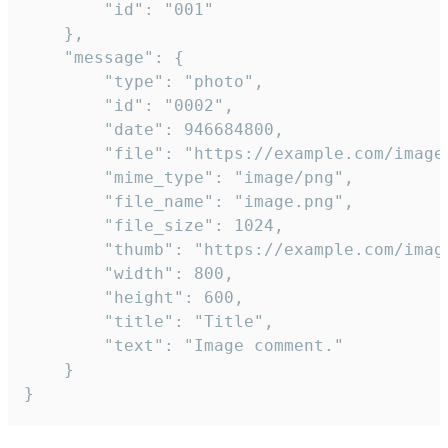
		"id": "001"

	},

	"message": {

		"type": "photo",

		"id": "0002",

		"date": 946684800,

		"file": "https://example.com/image.png",

		"mime_type": "image/png",

		"file_name": "image.png",

		"file_size": 1024,

		"thumb": "https://example.com/image_thumb.png",

		"width": 800,

		"height": 600,

		"title": "Title",

		"text": "Image comment."

	}

}