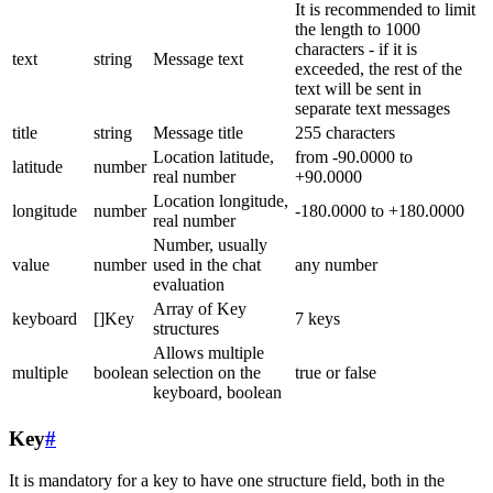
It is recommended to limit
the length to 1000
characters - if it is
text
string
Message text
exceeded, the rest of the
text will be sent in
separate text messages
title
string
Message title
255 characters
Location latitude,
from -90.0000 to
latitude
number
real number
+90.0000
Location longitude,
longitude
number
-180.0000 to +180.0000
real number
Number, usually
value
number
used in the chat
any number
evaluation
Array of Key
keyboard
[]Key
7 keys
structures
Allows multiple
multiple
boolean
selection on the
true or false
keyboard, boolean
Key
#
It is mandatory for a key to have one structure field, both in the