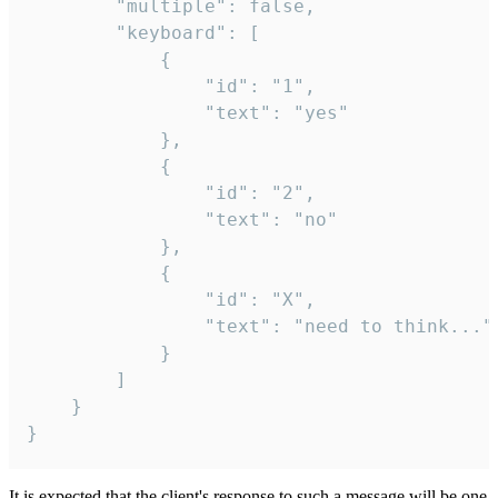
		"multiple": false,

		"keyboard": [

			{

				"id": "1",

				"text": "yes"

			},

			{

				"id": "2",

				"text": "no"

			},

			{

				"id": "X",

				"text": "need to think..."

			}

		]

	}

}
It is expected that the client's response to such a message will be one