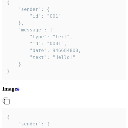
{

	"sender": {

		"id": "001"

	},

	"message": {

		"type": "text",

		"id": "0001",

		"date": 946684800,

		"text": "Hello!"

	}

}
Image
#
{

	"sender": {
