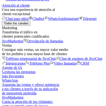
Atención al cliente
Crea una experiencia de atención al
cliente excepcional
Chat para sitios
Chatbot
WhatsApp
Instagram
Telegram
Todos los canales
Marketing
Transforma el tráfico en
clientes potenciales cualificados
JivoMarketing
Devolución de llamadas
Ventas
Consigue más ventas, un mayor valor medio
de los pedidos y una mayor base de clientes
Teléfono empresarial de JivoChat
Chat de equipos de JivoChat
Integraciones
Teléfono Plus
Video llamadas
CRM
Agente de IA
Gestiona las preguntas
más frecuentes
WhatsApp
Aumenta las ventas y ofrece asistencia
a tus clientes a través de su aplicación
de mensajería preferida
JivoMarketing
Capta la atención de tus visitantes:
capta su interés antes de que se