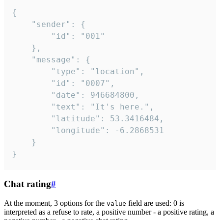
{

	"sender": {

		"id": "001"

	},

	"message": {

		"type": "location",

		"id": "0007",

		"date": 946684800,

		"text": "It's here.",

		"latitude": 53.3416484,

		"longitude": -6.2868531

	}

}
Chat rating
#
At the moment, 3 options for the
field are used: 0 is
value
interpreted as a refuse to rate, a positive number - a positive rating, a