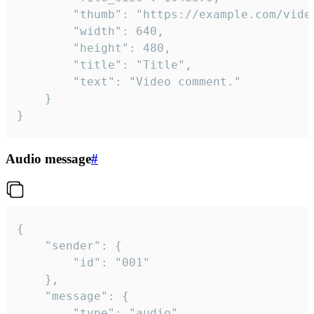
		"thumb": "https://example.com/video_thumb.png",

		"width": 640,

		"height": 480,

		"title": "Title",

		"text": "Video comment."

	}

}
Audio message
#
{

	"sender": {

		"id": "001"

	},

	"message": {

		"type": "audio",
