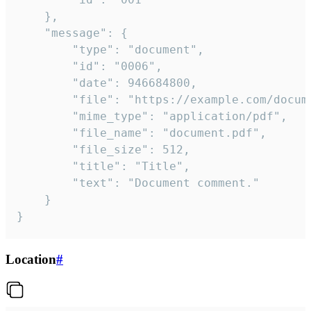
	},

	"message": {

		"type": "document",

		"id": "0006",

		"date": 946684800,

		"file": "https://example.com/document.pdf",

		"mime_type": "application/pdf",

		"file_name": "document.pdf",

		"file_size": 512,

		"title": "Title",

		"text": "Document comment."

	}

}
Location
#