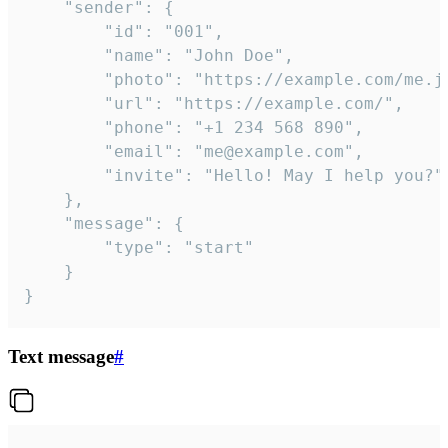
	"sender": {

		"id": "001",

		"name": "John Doe",

		"photo": "https://example.com/me.jpg",

		"url": "https://example.com/",

		"phone": "+1 234 568 890",

		"email": "me@example.com",

		"invite": "Hello! May I help you?"

	},

	"message": {

		"type": "start"

	}

}
Text message
#