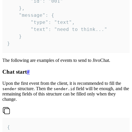
		"id": "001"

	},

	"message": {

		"type": "text",

		"text": "need to think..."

	}

}
The following are examples of events to send to JivoChat.
Chat start
#
Upon the first event from the client, it is recommended to fill the
structure. Then the
field will be enough, and the
sender
sender.id
remaining fields of this structure can be filled only when they
change.
{
