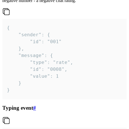
negative number - a negative chat rating.
{

	"sender": {

		"id": "001"

	},

	"message": {

		"type": "rate",

		"id": "0008",

		"value": 1

	}

}
Typing event
#