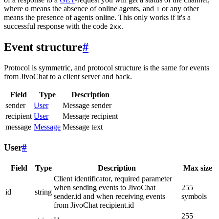
where
means the absence of online agents, and
or any other
0
1
means the presence of agents online. This only works if it's a
successful response with the code
.
2xx
Event structure
#
Protocol is symmetric, and protocol structure is the same for events
from JivoChat to a client server and back.
Field
Type
Description
sender
User
Message sender
recipient
User
Message recipient
message
Message
Message text
User
#
Field
Type
Description
Max size
Client identificator, required parameter
when sending events to JivoChat
255
id
string
sender.id and when receiving events
symbols
from JivoChat recipient.id
255