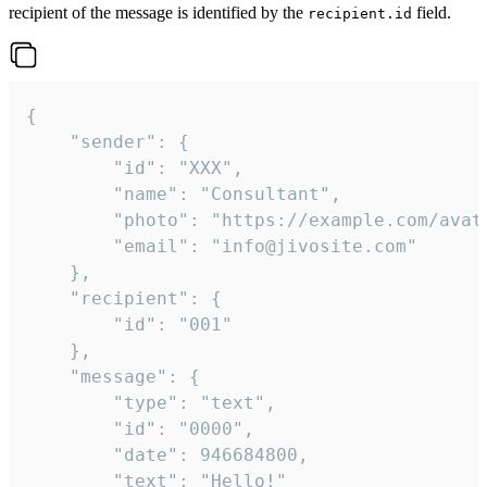
recipient of the message is identified by the
field.
recipient.id
{

	"sender": {

		"id": "XXX",

		"name": "Consultant",

		"photo": "https://example.com/avatar.png",

		"email": "info@jivosite.com"

	},

	"recipient": {

		"id": "001"

	},

	"message": {

		"type": "text",

		"id": "0000",

		"date": 946684800,

		"text": "Hello!"
