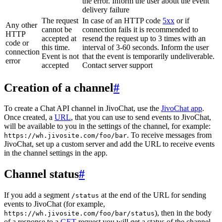
the error. Inform the user about the event
delivery failure
The request
In case of an HTTP code
5xx
or if
Any other
cannot be
connection fails it is recommended to
HTTP
accepted at
resend the request up to 3 times with an
code or
this time.
interval of 3-60 seconds. Inform the user
connection
Event is not
that the event is temporarily undeliverable.
error
accepted
Contact server support
Creation of a channel
#
To create a Chat API channel in JivoChat, use the
JivoChat app
.
Once created, a
URL
, that you can use to send events to JivoChat,
will be available to you in the settings of the channel, for example:
. To receive messages from
https://wh.jivosite.com/foo/bar
JivoChat, set up a custom server and add the URL to receive events
in the channel settings in the app.
Channel status
#
If you add a segment
at the end of the URL for sending
/status
events to JivoChat (for example,
), then in the body
https://wh.jivosite.com/foo/bar/status
of a response to a
GET
-request you will get a status of the channel,