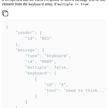
element from the
array, if
:
keyboard
multiple != true
{

	"sender": {

		"id": "001"

	},

	"message": {

		"type": "keyboard",

		"id": "0009",

		"multiple": false,

		"keyboard": [

			{

				"id": "X",

				"text": "need to think..."

			}

		]

	}
