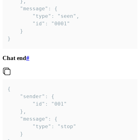
	},

	"message": {

		"type": "seen",

		"id": "0001"

	}

}
Chat end
#
{

	"sender": {

		"id": "001"

	},

	"message": {

		"type": "stop"

	}
