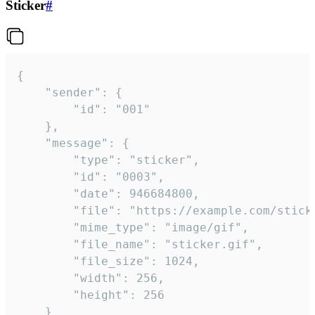
Sticker
#
{

	"sender": {

		"id": "001"

	},

	"message": {

		"type": "sticker",

		"id": "0003",

		"date": 946684800,

		"file": "https://example.com/sticker.gif",

		"mime_type": "image/gif",

		"file_name": "sticker.gif",

		"file_size": 1024,

		"width": 256,

		"height": 256

	}
