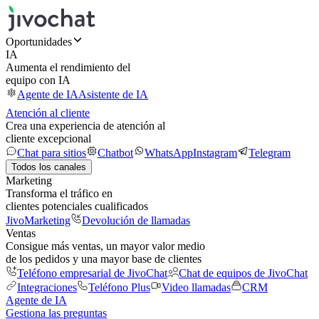
Oportunidades
IA
Aumenta el rendimiento del
equipo con IA
Agente de IA
Asistente de IA
Atención al cliente
Crea una experiencia de atención al
cliente excepcional
Chat para sitios
Chatbot
WhatsApp
Instagram
Telegram
Todos los canales
Marketing
Transforma el tráfico en
clientes potenciales cualificados
JivoMarketing
Devolución de llamadas
Ventas
Consigue más ventas, un mayor valor medio
de los pedidos y una mayor base de clientes
Teléfono empresarial de JivoChat
Chat de equipos de JivoChat
Integraciones
Teléfono Plus
Video llamadas
CRM
Agente de IA
Gestiona las preguntas