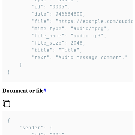
		"id": "0005",

		"date": 946684800,

		"file": "https://example.com/audio.mp3",

		"mime_type": "audio/mpeg",

		"file_name": "audio.mp3",

		"file_size": 2048,

		"title": "Title",

		"text": "Audio message comment."

	}

}
Document or file
#
{

	"sender": {

		"id": "001"
