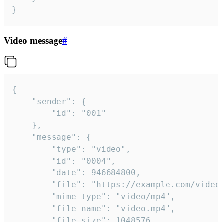
}
Video message
#
{

	"sender": {

		"id": "001"

	},

	"message": {

		"type": "video",

		"id": "0004",

		"date": 946684800,

		"file": "https://example.com/video.mp4",

		"mime_type": "video/mp4",

		"file_name": "video.mp4",

		"file_size": 1048576,
