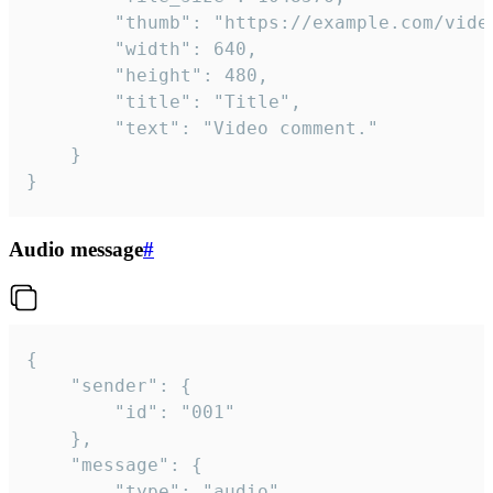
		"thumb": "https://example.com/video_thumb.png",

		"width": 640,

		"height": 480,

		"title": "Title",

		"text": "Video comment."

	}

}
Audio message
#
{

	"sender": {

		"id": "001"

	},

	"message": {

		"type": "audio",
