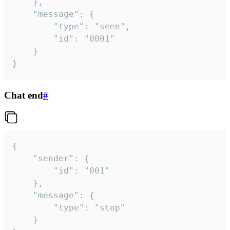
	},

	"message": {

		"type": "seen",

		"id": "0001"

	}

}
Chat end
#
{

	"sender": {

		"id": "001"

	},

	"message": {

		"type": "stop"

	}
