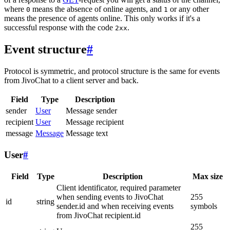
where
means the absence of online agents, and
or any other
0
1
means the presence of agents online. This only works if it's a
successful response with the code
.
2xx
Event structure
#
Protocol is symmetric, and protocol structure is the same for events
from JivoChat to a client server and back.
Field
Type
Description
sender
User
Message sender
recipient
User
Message recipient
message
Message
Message text
User
#
Field
Type
Description
Max size
Client identificator, required parameter
when sending events to JivoChat
255
id
string
sender.id and when receiving events
symbols
from JivoChat recipient.id
255