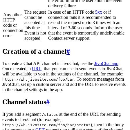
the error. Inform the user about the event
delivery failure
The request
In case of an HTTP code
5xx
or if
Any other
cannot be
connection fails it is recommended to
HTTP
accepted at
resend the request up to 3 times with an
code or
this time.
interval of 3-60 seconds. Inform the user
connection
Event is not
that the event is temporarily undeliverable.
error
accepted
Contact server support
Creation of a channel
#
To create a Chat API channel in JivoChat, use the
JivoChat app
.
Once created, a
URL
, that you can use to send events to JivoChat,
will be available to you in the settings of the channel, for example:
. To receive messages from
https://wh.jivosite.com/foo/bar
JivoChat, set up a custom server and add the URL to receive events
in the channel settings in the app.
Channel status
#
If you add a segment
at the end of the URL for sending
/status
events to JivoChat (for example,
), then in the body
https://wh.jivosite.com/foo/bar/status
of a response to a
GET
-request you will get a status of the channel,