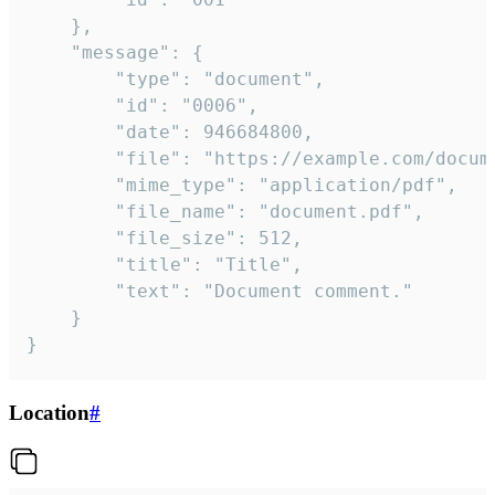
	},

	"message": {

		"type": "document",

		"id": "0006",

		"date": 946684800,

		"file": "https://example.com/document.pdf",

		"mime_type": "application/pdf",

		"file_name": "document.pdf",

		"file_size": 512,

		"title": "Title",

		"text": "Document comment."

	}

}
Location
#