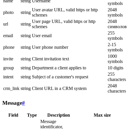
name
string
Username
symbols
User avatar URL, valid https or http
2048
photo
string
schemes
symbols
User page URL, valid https or http
2048
url
string
schemes
символов
255
email
string
User email
symbols
2-15
phone
string
User phone number
symbols
1000
invite
string
Client invitation text
symbols
group
string
Department a client applies to
10 digits
255
intent
string
Subject of a customer's request
characters
2048
crm_link
string
Client URL in a CRM system
characters
Message
#
Field
Type
Description
Max size
Message
identificator,