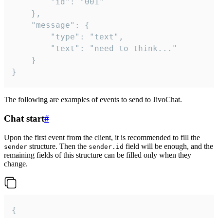
		"id": "001"

	},

	"message": {

		"type": "text",

		"text": "need to think..."

	}

}
The following are examples of events to send to JivoChat.
Chat start
#
Upon the first event from the client, it is recommended to fill the
structure. Then the
field will be enough, and the
sender
sender.id
remaining fields of this structure can be filled only when they
change.
{
