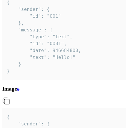
{

	"sender": {

		"id": "001"

	},

	"message": {

		"type": "text",

		"id": "0001",

		"date": 946684800,

		"text": "Hello!"

	}

}
Image
#
{

	"sender": {
