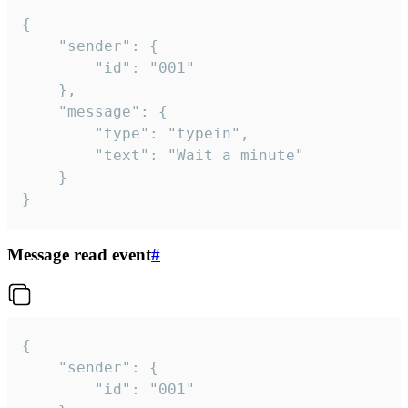
{

	"sender": {

		"id": "001"

	},

	"message": {

		"type": "typein",

		"text": "Wait a minute"

	}

}
Message read event
#
{

	"sender": {

		"id": "001"
