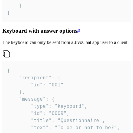
	}

}
Keyboard with answer options
#
The keyboard can only be sent from a JivoChat app user to a client:
{

	"recipient": {

		"id": "001"

	},

	"message": {

		"type": "keyboard",

		"id": "0009",

		"title": "Questionnaire",

		"text": "To be or not to be?",
