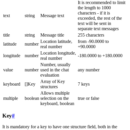
It is recommended to limit
the length to 1000
characters - if it is
text
string
Message text
exceeded, the rest of the
text will be sent in
separate text messages
title
string
Message title
255 characters
Location latitude,
from -90.0000 to
latitude
number
real number
+90.0000
Location longitude,
longitude
number
-180.0000 to +180.0000
real number
Number, usually
value
number
used in the chat
any number
evaluation
Array of Key
keyboard
[]Key
7 keys
structures
Allows multiple
multiple
boolean
selection on the
true or false
keyboard, boolean
Key
#
It is mandatory for a key to have one structure field, both in the