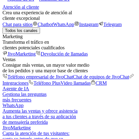
Atención al cliente
Crea una experiencia de atención al
cliente excepcional
Chat para sitios
Chatbot
WhatsApp
Instagram
Telegram
Todos los canales
Marketing
Transforma el tráfico en
clientes potenciales cualificados
JivoMarketing
Devolución de llamadas
Ventas
Consigue más ventas, un mayor valor medio
de los pedidos y una mayor base de clientes
Teléfono empresarial de JivoChat
Chat de equipos de JivoChat
Integraciones
Teléfono Plus
Video llamadas
CRM
Agente de IA
Gestiona las preguntas
más frecuentes
WhatsApp
Aumenta las ventas y ofrece asistencia
a tus clientes a través de su aplicación
de mensajería preferida
JivoMarketing
Capta la atención de tus visitantes:
capta su interés antes de que se