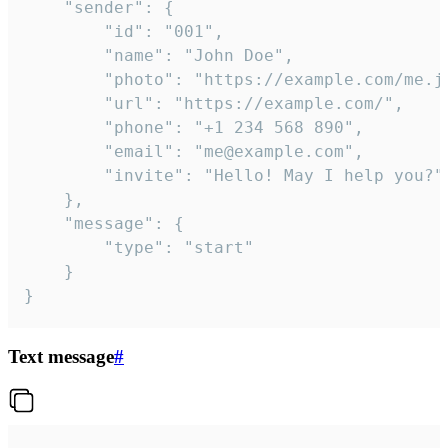
	"sender": {

		"id": "001",

		"name": "John Doe",

		"photo": "https://example.com/me.jpg",

		"url": "https://example.com/",

		"phone": "+1 234 568 890",

		"email": "me@example.com",

		"invite": "Hello! May I help you?"

	},

	"message": {

		"type": "start"

	}

}
Text message
#