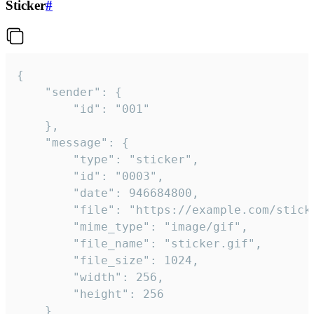
Sticker
#
{

	"sender": {

		"id": "001"

	},

	"message": {

		"type": "sticker",

		"id": "0003",

		"date": 946684800,

		"file": "https://example.com/sticker.gif",

		"mime_type": "image/gif",

		"file_name": "sticker.gif",

		"file_size": 1024,

		"width": 256,

		"height": 256

	}
