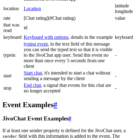
latitude
location
Location
longitude
rate
[Chat rating](#Chat rating)
value
that was
id
read
keyboard
Keyboard with options
, details in the example
keyboard
typing event
, in the text field of this message
you can send the typed text so that it is visible
typein
to the JivoChat app user. Send this event no
-
more than once every 5 seconds from one
client
Start chat
, it's intended to start a chat without
start
-
sending a message by the client
End chat
, a signal that events for this chat are
stop
-
no longer accepted
Event Examples
#
JivoChat Event Examples
#
If at least one sender property is defined for the JivoChat user, a
field with this information is added to the event. The
sender