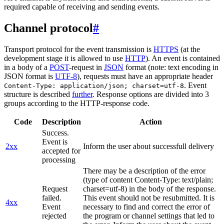
required capable of receiving and sending events.
Channel protocol
#
Transport protocol for the event transmission is
HTTPS
(at the
development stage it is allowed to use
HTTP
). An event is contained
in a body of a
POST
-request in
JSON
format (note: text encoding in
JSON format is
UTF-8
), requests must have an appropriate header
. Event
Content-Type: application/json; charset=utf-8
structure is described
further
. Response options are divided into 3
groups according to the HTTP-response code.
Code
Description
Action
Success.
Event is
2xx
Inform the user about successfull delivery
accepted for
processing
There may be a description of the error
(type of content Content-Type: text/plain;
Request
charset=utf-8) in the body of the response.
failed.
This event should not be resubmitted. It is
4xx
Event
necessary to find and correct the error of
rejected
the program or channel settings that led to