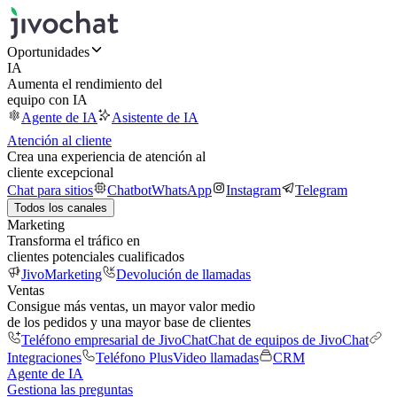
Oportunidades
IA
Aumenta el rendimiento del
equipo con IA
Agente de IA
Asistente de IA
Atención al cliente
Crea una experiencia de atención al
cliente excepcional
Chat para sitios
Chatbot
WhatsApp
Instagram
Telegram
Todos los canales
Marketing
Transforma el tráfico en
clientes potenciales cualificados
JivoMarketing
Devolución de llamadas
Ventas
Consigue más ventas, un mayor valor medio
de los pedidos y una mayor base de clientes
Teléfono empresarial de JivoChat
Chat de equipos de JivoChat
Integraciones
Teléfono Plus
Video llamadas
CRM
Agente de IA
Gestiona las preguntas