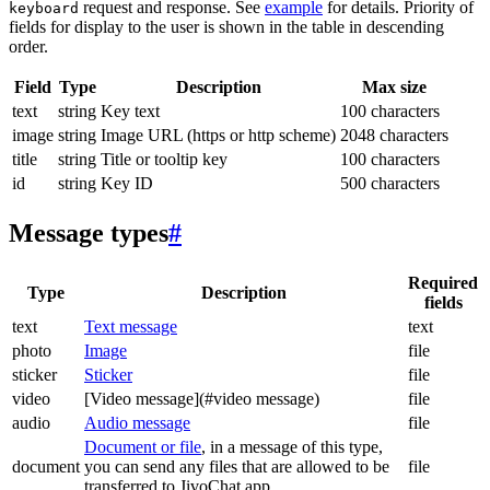
request and response. See
example
for details. Priority of
keyboard
fields for display to the user is shown in the table in descending
order.
Field
Type
Description
Max size
text
string
Key text
100 characters
image
string
Image URL (https or http scheme)
2048 characters
title
string
Title or tooltip key
100 characters
id
string
Key ID
500 characters
Message types
#
Required
Type
Description
fields
text
Text message
text
photo
Image
file
sticker
Sticker
file
video
[Video message](#video message)
file
audio
Audio message
file
Document or file
, in a message of this type,
document
you can send any files that are allowed to be
file
transferred to JivoChat app