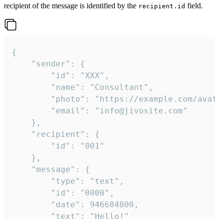
recipient of the message is identified by the
field.
recipient.id
{

	"sender": {

		"id": "XXX",

		"name": "Consultant",

		"photo": "https://example.com/avatar.png",

		"email": "info@jivosite.com"

	},

	"recipient": {

		"id": "001"

	},

	"message": {

		"type": "text",

		"id": "0000",

		"date": 946684800,

		"text": "Hello!"
