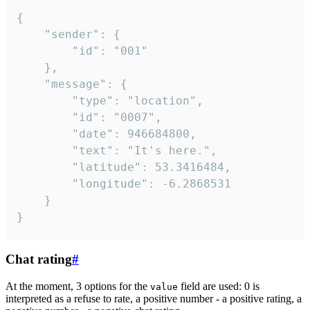
{

	"sender": {

		"id": "001"

	},

	"message": {

		"type": "location",

		"id": "0007",

		"date": 946684800,

		"text": "It's here.",

		"latitude": 53.3416484,

		"longitude": -6.2868531

	}

}
Chat rating
#
At the moment, 3 options for the
field are used: 0 is
value
interpreted as a refuse to rate, a positive number - a positive rating, a