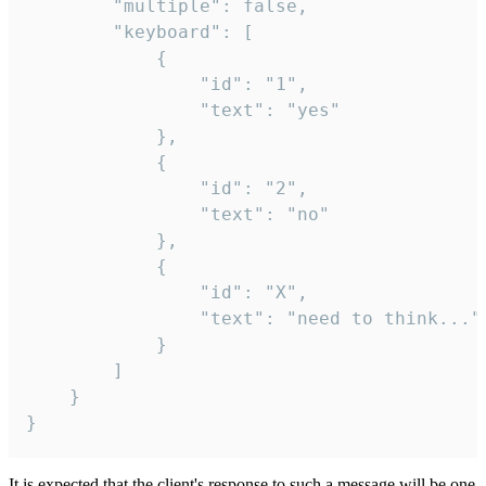
		"multiple": false,

		"keyboard": [

			{

				"id": "1",

				"text": "yes"

			},

			{

				"id": "2",

				"text": "no"

			},

			{

				"id": "X",

				"text": "need to think..."

			}

		]

	}

}
It is expected that the client's response to such a message will be one