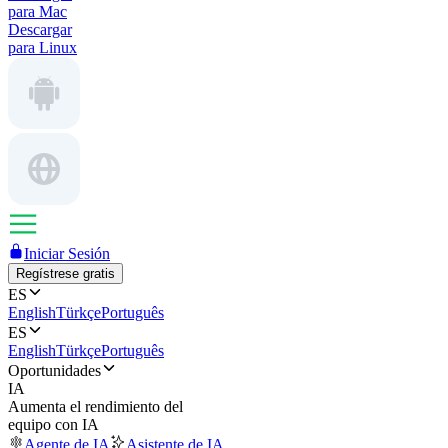
para Mac
Descargar
para Linux
Iniciar Sesión
Regístrese gratis
ES
English
Türkçe
Português
ES
English
Türkçe
Português
Oportunidades
IA
Aumenta el rendimiento del
equipo con IA
Agente de IA
Asistente de IA