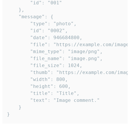
		"id": "001"

	},

	"message": {

		"type": "photo",

		"id": "0002",

		"date": 946684800,

		"file": "https://example.com/image.png",

		"mime_type": "image/png",

		"file_name": "image.png",

		"file_size": 1024,

		"thumb": "https://example.com/image_thumb.png",

		"width": 800,

		"height": 600,

		"title": "Title",

		"text": "Image comment."

	}

}