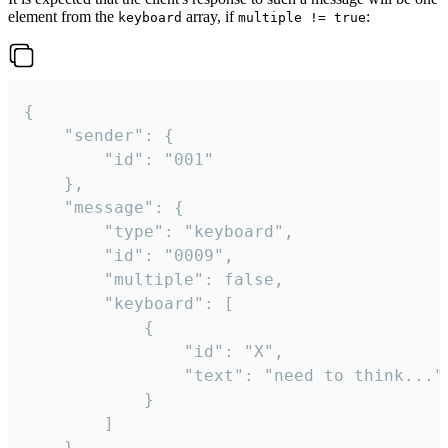
element from the
array, if
:
keyboard
multiple != true
{

	"sender": {

		"id": "001"

	},

	"message": {

		"type": "keyboard",

		"id": "0009",

		"multiple": false,

		"keyboard": [

			{

				"id": "X",

				"text": "need to think..."

			}

		]

	}
