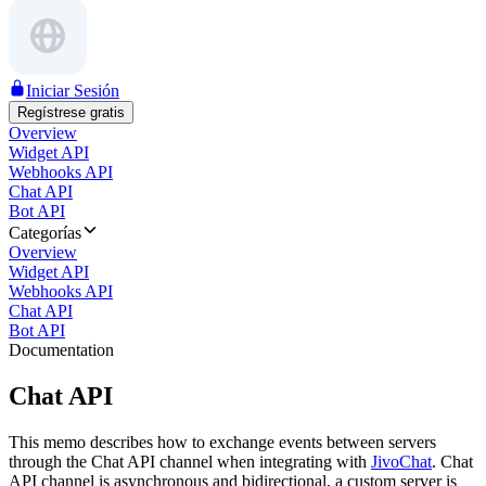
Iniciar Sesión
Regístrese gratis
Overview
Widget API
Webhooks API
Chat API
Bot API
Categorías
Overview
Widget API
Webhooks API
Chat API
Bot API
Documentation
Chat API
This memo describes how to exchange events between servers
through the Chat API channel when integrating with
JivoChat
. Chat
API channel is asynchronous and bidirectional, a custom server is