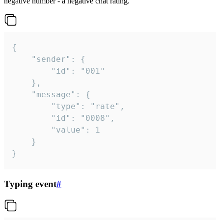
negative number - a negative chat rating.
{

	"sender": {

		"id": "001"

	},

	"message": {

		"type": "rate",

		"id": "0008",

		"value": 1

	}

}
Typing event
#