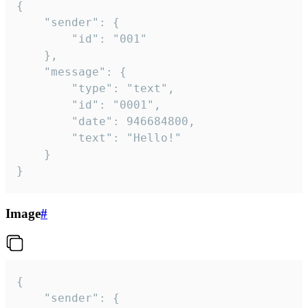
{

	"sender": {

		"id": "001"

	},

	"message": {

		"type": "text",

		"id": "0001",

		"date": 946684800,

		"text": "Hello!"

	}

}
Image
#
{

	"sender": {
