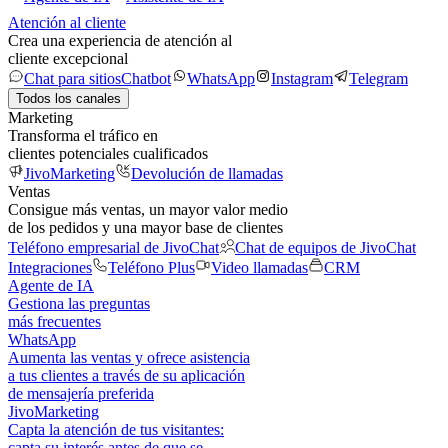
Atención al cliente
Crea una experiencia de atención al
cliente excepcional
Chat para sitios
Chatbot
WhatsApp
Instagram
Telegram
Todos los canales
Marketing
Transforma el tráfico en
clientes potenciales cualificados
JivoMarketing
Devolución de llamadas
Ventas
Consigue más ventas, un mayor valor medio
de los pedidos y una mayor base de clientes
Teléfono empresarial de JivoChat
Chat de equipos de JivoChat
Integraciones
Teléfono Plus
Video llamadas
CRM
Agente de IA
Gestiona las preguntas
más frecuentes
WhatsApp
Aumenta las ventas y ofrece asistencia
a tus clientes a través de su aplicación
de mensajería preferida
JivoMarketing
Capta la atención de tus visitantes:
capta su interés antes de que se