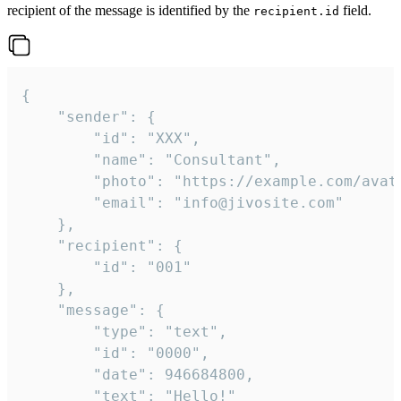
recipient of the message is identified by the
field.
recipient.id
{

	"sender": {

		"id": "XXX",

		"name": "Consultant",

		"photo": "https://example.com/avatar.png",

		"email": "info@jivosite.com"

	},

	"recipient": {

		"id": "001"

	},

	"message": {

		"type": "text",

		"id": "0000",

		"date": 946684800,

		"text": "Hello!"
