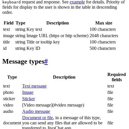
request and response. See
example
for details. Priority of
keyboard
fields for display to the user is shown in the table in descending
order.
Field
Type
Description
Max size
text
string
Key text
100 characters
image
string
Image URL (https or http scheme)
2048 characters
title
string
Title or tooltip key
100 characters
id
string
Key ID
500 characters
Message types
#
Required
Type
Description
fields
text
Text message
text
photo
Image
file
sticker
Sticker
file
video
[Video message](#video message)
file
audio
Audio message
file
Document or file
, in a message of this type,
document
you can send any files that are allowed to be
file
transferred to JivoChat app