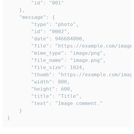
		"id": "001"

	},

	"message": {

		"type": "photo",

		"id": "0002",

		"date": 946684800,

		"file": "https://example.com/image.png",

		"mime_type": "image/png",

		"file_name": "image.png",

		"file_size": 1024,

		"thumb": "https://example.com/image_thumb.png",

		"width": 800,

		"height": 600,

		"title": "Title",

		"text": "Image comment."

	}

}