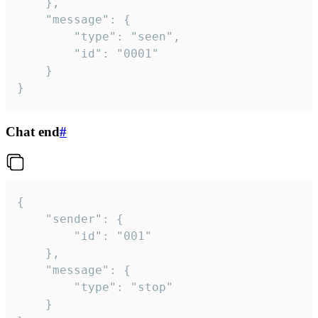
	},

	"message": {

		"type": "seen",

		"id": "0001"

	}

}
Chat end
#
{

	"sender": {

		"id": "001"

	},

	"message": {

		"type": "stop"

	}
