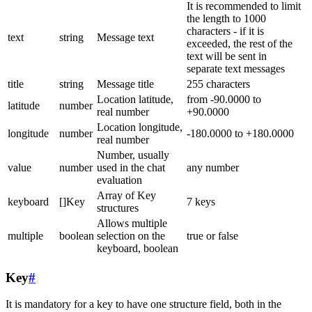
It is recommended to limit
the length to 1000
characters - if it is
text
string
Message text
exceeded, the rest of the
text will be sent in
separate text messages
title
string
Message title
255 characters
Location latitude,
from -90.0000 to
latitude
number
real number
+90.0000
Location longitude,
longitude
number
-180.0000 to +180.0000
real number
Number, usually
value
number
used in the chat
any number
evaluation
Array of Key
keyboard
[]Key
7 keys
structures
Allows multiple
multiple
boolean
selection on the
true or false
keyboard, boolean
Key
#
It is mandatory for a key to have one structure field, both in the