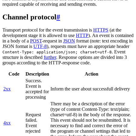
required capable of receiving and sending events.
Channel protocol
#
Transport protocol for the event transmission is
HTTPS
(at the
development stage it is allowed to use
HTTP
). An event is contained
in a body of a
POST
-request in
JSON
format (note: text encoding in
JSON format is
UTF-8
), requests must have an appropriate header
. Event
Content-Type: application/json; charset=utf-8
structure is described
further
. Response options are divided into 3
groups according to the HTTP-response code.
Code
Description
Action
Success.
Event is
2xx
Inform the user about successfull delivery
accepted for
processing
There may be a description of the error
(type of content Content-Type: text/plain;
Request
charset=utf-8) in the body of the response.
failed.
This event should not be resubmitted. It is
4xx
Event
necessary to find and correct the error of
rejected
the program or channel settings that led to