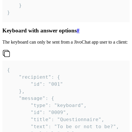
	}

}
Keyboard with answer options
#
The keyboard can only be sent from a JivoChat app user to a client:
{

	"recipient": {

		"id": "001"

	},

	"message": {

		"type": "keyboard",

		"id": "0009",

		"title": "Questionnaire",

		"text": "To be or not to be?",
