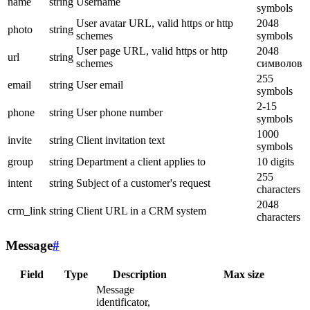
name
string
Username
symbols
User avatar URL, valid https or http
2048
photo
string
schemes
symbols
User page URL, valid https or http
2048
url
string
schemes
символов
255
email
string
User email
symbols
2-15
phone
string
User phone number
symbols
1000
invite
string
Client invitation text
symbols
group
string
Department a client applies to
10 digits
255
intent
string
Subject of a customer's request
characters
2048
crm_link
string
Client URL in a CRM system
characters
Message
#
Field
Type
Description
Max size
Message
identificator,