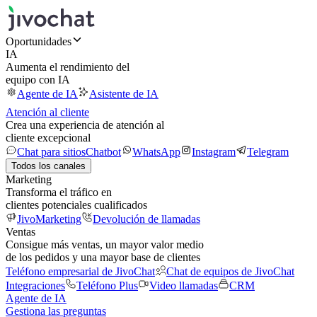
Oportunidades
IA
Aumenta el rendimiento del
equipo con IA
Agente de IA
Asistente de IA
Atención al cliente
Crea una experiencia de atención al
cliente excepcional
Chat para sitios
Chatbot
WhatsApp
Instagram
Telegram
Todos los canales
Marketing
Transforma el tráfico en
clientes potenciales cualificados
JivoMarketing
Devolución de llamadas
Ventas
Consigue más ventas, un mayor valor medio
de los pedidos y una mayor base de clientes
Teléfono empresarial de JivoChat
Chat de equipos de JivoChat
Integraciones
Teléfono Plus
Video llamadas
CRM
Agente de IA
Gestiona las preguntas