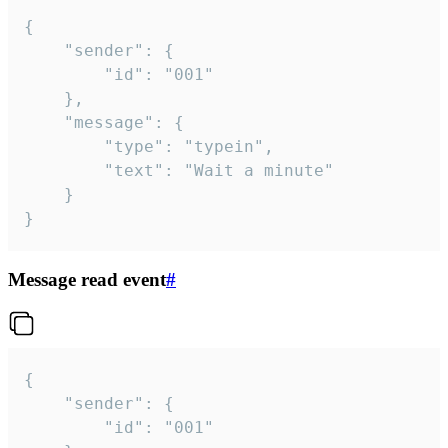
{

	"sender": {

		"id": "001"

	},

	"message": {

		"type": "typein",

		"text": "Wait a minute"

	}

}
Message read event
#
{

	"sender": {

		"id": "001"
