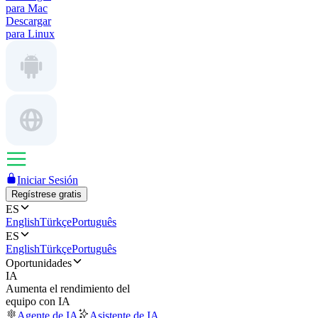
para Mac
Descargar
para Linux
Iniciar Sesión
Regístrese gratis
ES
English
Türkçe
Português
ES
English
Türkçe
Português
Oportunidades
IA
Aumenta el rendimiento del
equipo con IA
Agente de IA
Asistente de IA