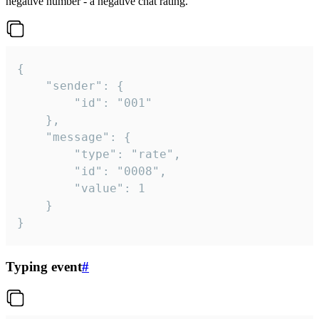
negative number - a negative chat rating.
{

	"sender": {

		"id": "001"

	},

	"message": {

		"type": "rate",

		"id": "0008",

		"value": 1

	}

}
Typing event
#