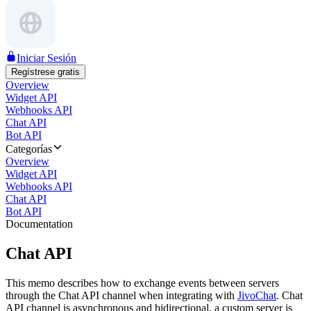
Iniciar Sesión
Regístrese gratis
Overview
Widget API
Webhooks API
Chat API
Bot API
Categorías
Overview
Widget API
Webhooks API
Chat API
Bot API
Documentation
Chat API
This memo describes how to exchange events between servers
through the Chat API channel when integrating with
JivoChat
. Chat
API channel is asynchronous and bidirectional, a custom server is