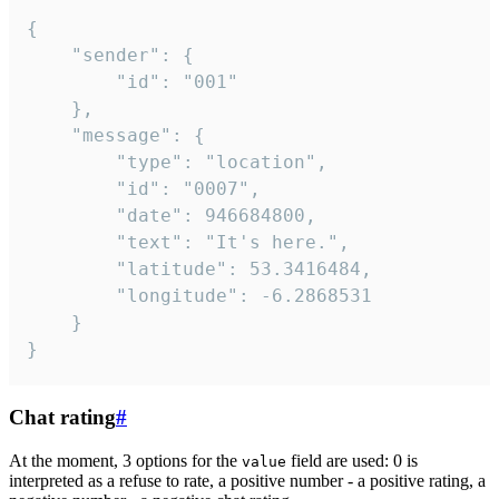
{

	"sender": {

		"id": "001"

	},

	"message": {

		"type": "location",

		"id": "0007",

		"date": 946684800,

		"text": "It's here.",

		"latitude": 53.3416484,

		"longitude": -6.2868531

	}

}
Chat rating
#
At the moment, 3 options for the
field are used: 0 is
value
interpreted as a refuse to rate, a positive number - a positive rating, a