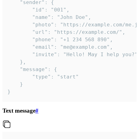
	"sender": {

		"id": "001",

		"name": "John Doe",

		"photo": "https://example.com/me.jpg",

		"url": "https://example.com/",

		"phone": "+1 234 568 890",

		"email": "me@example.com",

		"invite": "Hello! May I help you?"

	},

	"message": {

		"type": "start"

	}

}
Text message
#