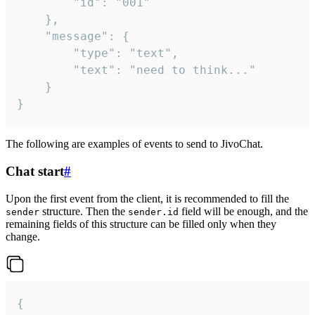
		"id": "001"

	},

	"message": {

		"type": "text",

		"text": "need to think..."

	}

}
The following are examples of events to send to JivoChat.
Chat start
#
Upon the first event from the client, it is recommended to fill the
structure. Then the
field will be enough, and the
sender
sender.id
remaining fields of this structure can be filled only when they
change.
{
