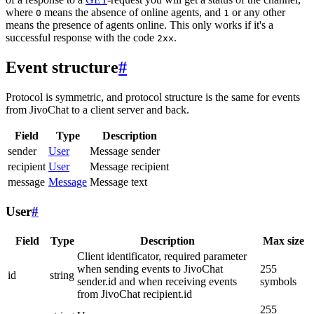
where
means the absence of online agents, and
or any other
0
1
means the presence of agents online. This only works if it's a
successful response with the code
.
2xx
Event structure
#
Protocol is symmetric, and protocol structure is the same for events
from JivoChat to a client server and back.
Field
Type
Description
sender
User
Message sender
recipient
User
Message recipient
message
Message
Message text
User
#
Field
Type
Description
Max size
Client identificator, required parameter
when sending events to JivoChat
255
id
string
sender.id and when receiving events
symbols
from JivoChat recipient.id
255