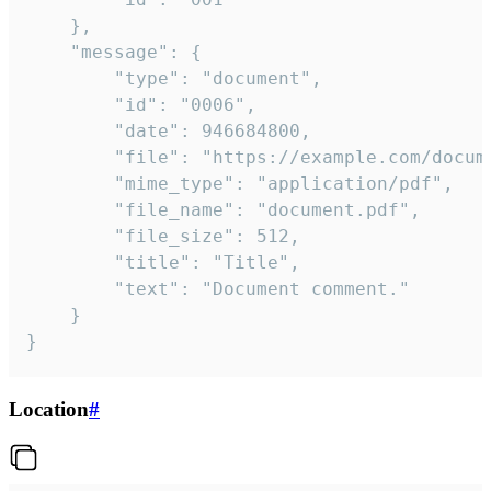
	},

	"message": {

		"type": "document",

		"id": "0006",

		"date": 946684800,

		"file": "https://example.com/document.pdf",

		"mime_type": "application/pdf",

		"file_name": "document.pdf",

		"file_size": 512,

		"title": "Title",

		"text": "Document comment."

	}

}
Location
#