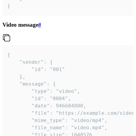
}
Video message
#
{

	"sender": {

		"id": "001"

	},

	"message": {

		"type": "video",

		"id": "0004",

		"date": 946684800,

		"file": "https://example.com/video.mp4",

		"mime_type": "video/mp4",

		"file_name": "video.mp4",

		"file_size": 1048576,
