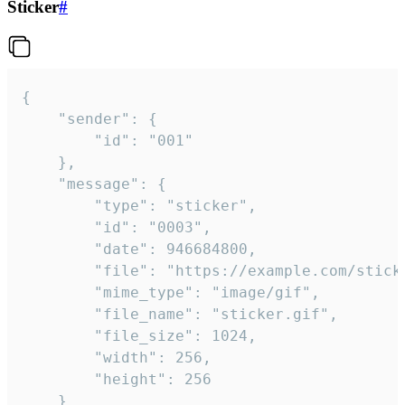
Sticker
#
{

	"sender": {

		"id": "001"

	},

	"message": {

		"type": "sticker",

		"id": "0003",

		"date": 946684800,

		"file": "https://example.com/sticker.gif",

		"mime_type": "image/gif",

		"file_name": "sticker.gif",

		"file_size": 1024,

		"width": 256,

		"height": 256

	}
