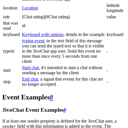
latitude
location
Location
longitude
rate
[Chat rating](#Chat rating)
value
that was
id
read
keyboard
Keyboard with options
, details in the example
keyboard
typing event
, in the text field of this message
you can send the typed text so that it is visible
typein
to the JivoChat app user. Send this event no
-
more than once every 5 seconds from one
client
Start chat
, it's intended to start a chat without
start
-
sending a message by the client
End chat
, a signal that events for this chat are
stop
-
no longer accepted
Event Examples
#
JivoChat Event Examples
#
If at least one sender property is defined for the JivoChat user, a
field with this information is added to the event. The
sender