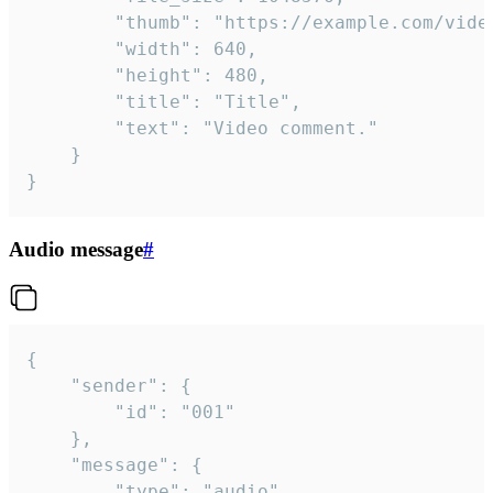
		"thumb": "https://example.com/video_thumb.png",

		"width": 640,

		"height": 480,

		"title": "Title",

		"text": "Video comment."

	}

}
Audio message
#
{

	"sender": {

		"id": "001"

	},

	"message": {

		"type": "audio",
