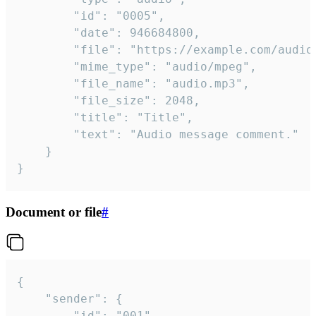
		"id": "0005",

		"date": 946684800,

		"file": "https://example.com/audio.mp3",

		"mime_type": "audio/mpeg",

		"file_name": "audio.mp3",

		"file_size": 2048,

		"title": "Title",

		"text": "Audio message comment."

	}

}
Document or file
#
{

	"sender": {

		"id": "001"
