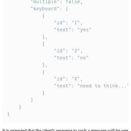
		"multiple": false,

		"keyboard": [

			{

				"id": "1",

				"text": "yes"

			},

			{

				"id": "2",

				"text": "no"

			},

			{

				"id": "X",

				"text": "need to think..."

			}

		]

	}

}
It is expected that the client's response to such a message will be one