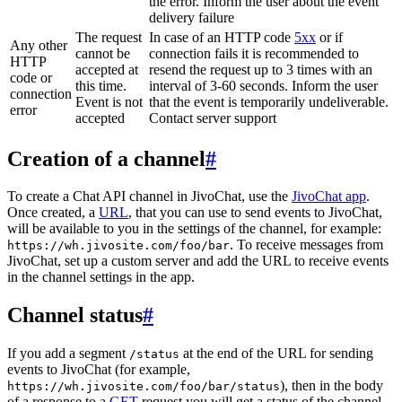
the error. Inform the user about the event
delivery failure
The request
In case of an HTTP code
5xx
or if
Any other
cannot be
connection fails it is recommended to
HTTP
accepted at
resend the request up to 3 times with an
code or
this time.
interval of 3-60 seconds. Inform the user
connection
Event is not
that the event is temporarily undeliverable.
error
accepted
Contact server support
Creation of a channel
#
To create a Chat API channel in JivoChat, use the
JivoChat app
.
Once created, a
URL
, that you can use to send events to JivoChat,
will be available to you in the settings of the channel, for example:
. To receive messages from
https://wh.jivosite.com/foo/bar
JivoChat, set up a custom server and add the URL to receive events
in the channel settings in the app.
Channel status
#
If you add a segment
at the end of the URL for sending
/status
events to JivoChat (for example,
), then in the body
https://wh.jivosite.com/foo/bar/status
of a response to a
GET
-request you will get a status of the channel,