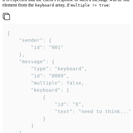
element from the
array, if
:
keyboard
multiple != true
{

	"sender": {

		"id": "001"

	},

	"message": {

		"type": "keyboard",

		"id": "0009",

		"multiple": false,

		"keyboard": [

			{

				"id": "X",

				"text": "need to think..."

			}

		]

	}
