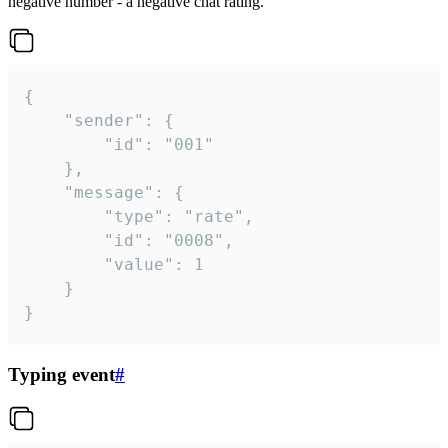
negative number - a negative chat rating.
{

	"sender": {

		"id": "001"

	},

	"message": {

		"type": "rate",

		"id": "0008",

		"value": 1

	}

}
Typing event
#