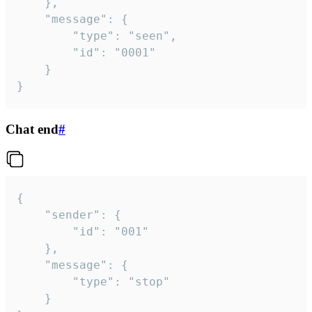
	},

	"message": {

		"type": "seen",

		"id": "0001"

	}

}
Chat end
#
{

	"sender": {

		"id": "001"

	},

	"message": {

		"type": "stop"

	}
