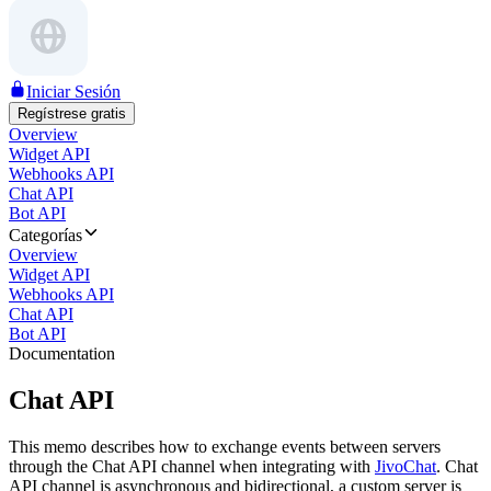
Iniciar Sesión
Regístrese gratis
Overview
Widget API
Webhooks API
Chat API
Bot API
Categorías
Overview
Widget API
Webhooks API
Chat API
Bot API
Documentation
Chat API
This memo describes how to exchange events between servers
through the Chat API channel when integrating with
JivoChat
. Chat
API channel is asynchronous and bidirectional, a custom server is