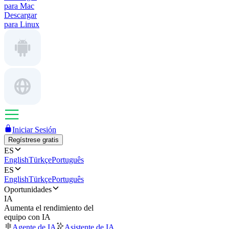
para Mac
Descargar
para Linux
Iniciar Sesión
Regístrese gratis
ES
English
Türkçe
Português
ES
English
Türkçe
Português
Oportunidades
IA
Aumenta el rendimiento del
equipo con IA
Agente de IA
Asistente de IA