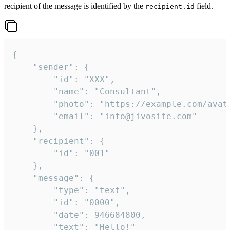
recipient of the message is identified by the
field.
recipient.id
{

	"sender": {

		"id": "XXX",

		"name": "Consultant",

		"photo": "https://example.com/avatar.png",

		"email": "info@jivosite.com"

	},

	"recipient": {

		"id": "001"

	},

	"message": {

		"type": "text",

		"id": "0000",

		"date": 946684800,

		"text": "Hello!"
