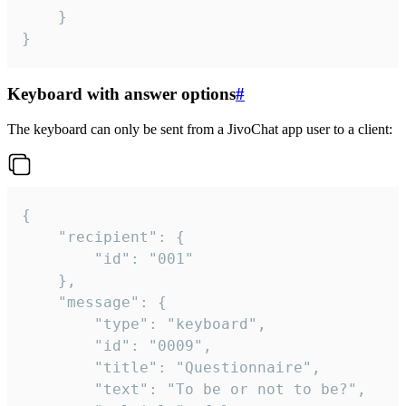
	}

}
Keyboard with answer options
#
The keyboard can only be sent from a JivoChat app user to a client:
{

	"recipient": {

		"id": "001"

	},

	"message": {

		"type": "keyboard",

		"id": "0009",

		"title": "Questionnaire",

		"text": "To be or not to be?",
