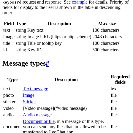
request and response. See
example
for details. Priority of
keyboard
fields for display to the user is shown in the table in descending
order.
Field
Type
Description
Max size
text
string
Key text
100 characters
image
string
Image URL (https or http scheme)
2048 characters
title
string
Title or tooltip key
100 characters
id
string
Key ID
500 characters
Message types
#
Required
Type
Description
fields
text
Text message
text
photo
Image
file
sticker
Sticker
file
video
[Video message](#video message)
file
audio
Audio message
file
Document or file
, in a message of this type,
document
you can send any files that are allowed to be
file
transferred to JivoChat app