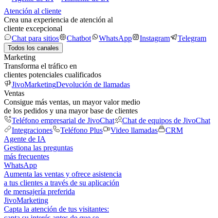
Atención al cliente
Crea una experiencia de atención al
cliente excepcional
Chat para sitios
Chatbot
WhatsApp
Instagram
Telegram
Todos los canales
Marketing
Transforma el tráfico en
clientes potenciales cualificados
JivoMarketing
Devolución de llamadas
Ventas
Consigue más ventas, un mayor valor medio
de los pedidos y una mayor base de clientes
Teléfono empresarial de JivoChat
Chat de equipos de JivoChat
Integraciones
Teléfono Plus
Video llamadas
CRM
Agente de IA
Gestiona las preguntas
más frecuentes
WhatsApp
Aumenta las ventas y ofrece asistencia
a tus clientes a través de su aplicación
de mensajería preferida
JivoMarketing
Capta la atención de tus visitantes:
capta su interés antes de que se