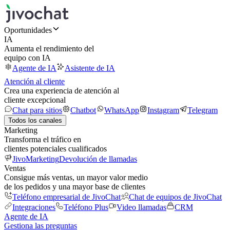
Oportunidades
IA
Aumenta el rendimiento del
equipo con IA
Agente de IA
Asistente de IA
Atención al cliente
Crea una experiencia de atención al
cliente excepcional
Chat para sitios
Chatbot
WhatsApp
Instagram
Telegram
Todos los canales
Marketing
Transforma el tráfico en
clientes potenciales cualificados
JivoMarketing
Devolución de llamadas
Ventas
Consigue más ventas, un mayor valor medio
de los pedidos y una mayor base de clientes
Teléfono empresarial de JivoChat
Chat de equipos de JivoChat
Integraciones
Teléfono Plus
Video llamadas
CRM
Agente de IA
Gestiona las preguntas