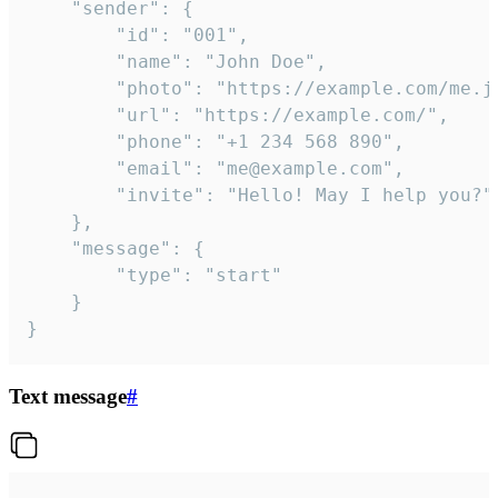
	"sender": {

		"id": "001",

		"name": "John Doe",

		"photo": "https://example.com/me.jpg",

		"url": "https://example.com/",

		"phone": "+1 234 568 890",

		"email": "me@example.com",

		"invite": "Hello! May I help you?"

	},

	"message": {

		"type": "start"

	}

}
Text message
#