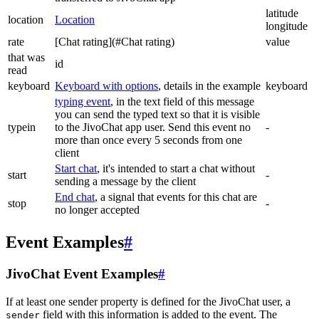
latitude
location
Location
longitude
rate
[Chat rating](#Chat rating)
value
that was
id
read
keyboard
Keyboard with options
, details in the example
keyboard
typing event
, in the text field of this message
you can send the typed text so that it is visible
typein
to the JivoChat app user. Send this event no
-
more than once every 5 seconds from one
client
Start chat
, it's intended to start a chat without
start
-
sending a message by the client
End chat
, a signal that events for this chat are
stop
-
no longer accepted
Event Examples
#
JivoChat Event Examples
#
If at least one sender property is defined for the JivoChat user, a
field with this information is added to the event. The
sender