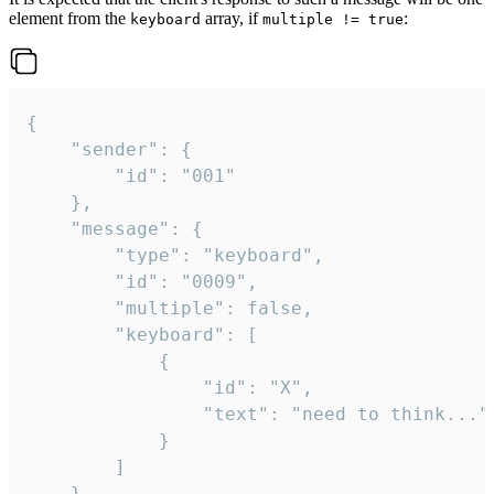
element from the
array, if
:
keyboard
multiple != true
{

	"sender": {

		"id": "001"

	},

	"message": {

		"type": "keyboard",

		"id": "0009",

		"multiple": false,

		"keyboard": [

			{

				"id": "X",

				"text": "need to think..."

			}

		]

	}
