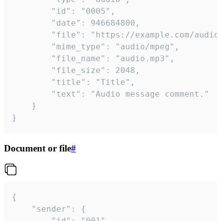
		"id": "0005",

		"date": 946684800,

		"file": "https://example.com/audio.mp3",

		"mime_type": "audio/mpeg",

		"file_name": "audio.mp3",

		"file_size": 2048,

		"title": "Title",

		"text": "Audio message comment."

	}

}
Document or file
#
{

	"sender": {

		"id": "001"
