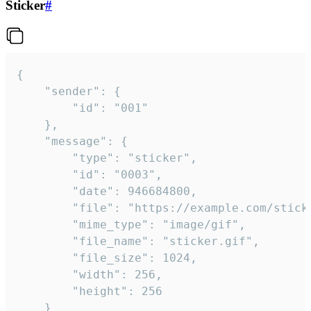
Sticker
#
{

	"sender": {

		"id": "001"

	},

	"message": {

		"type": "sticker",

		"id": "0003",

		"date": 946684800,

		"file": "https://example.com/sticker.gif",

		"mime_type": "image/gif",

		"file_name": "sticker.gif",

		"file_size": 1024,

		"width": 256,

		"height": 256

	}
