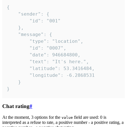
{

	"sender": {

		"id": "001"

	},

	"message": {

		"type": "location",

		"id": "0007",

		"date": 946684800,

		"text": "It's here.",

		"latitude": 53.3416484,

		"longitude": -6.2868531

	}

}
Chat rating
#
At the moment, 3 options for the
field are used: 0 is
value
interpreted as a refuse to rate, a positive number - a positive rating, a