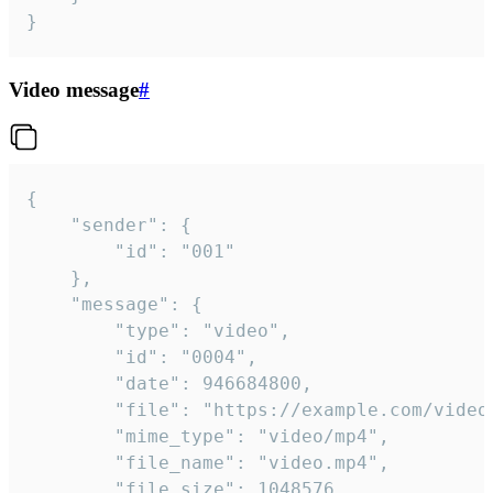
}
Video message
#
{

	"sender": {

		"id": "001"

	},

	"message": {

		"type": "video",

		"id": "0004",

		"date": 946684800,

		"file": "https://example.com/video.mp4",

		"mime_type": "video/mp4",

		"file_name": "video.mp4",

		"file_size": 1048576,
