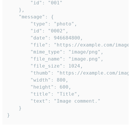
		"id": "001"

	},

	"message": {

		"type": "photo",

		"id": "0002",

		"date": 946684800,

		"file": "https://example.com/image.png",

		"mime_type": "image/png",

		"file_name": "image.png",

		"file_size": 1024,

		"thumb": "https://example.com/image_thumb.png",

		"width": 800,

		"height": 600,

		"title": "Title",

		"text": "Image comment."

	}

}