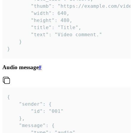
		"thumb": "https://example.com/video_thumb.png",

		"width": 640,

		"height": 480,

		"title": "Title",

		"text": "Video comment."

	}

}
Audio message
#
{

	"sender": {

		"id": "001"

	},

	"message": {

		"type": "audio",
