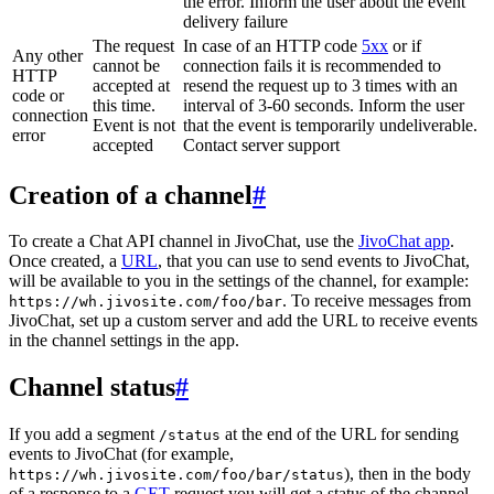
the error. Inform the user about the event
delivery failure
The request
In case of an HTTP code
5xx
or if
Any other
cannot be
connection fails it is recommended to
HTTP
accepted at
resend the request up to 3 times with an
code or
this time.
interval of 3-60 seconds. Inform the user
connection
Event is not
that the event is temporarily undeliverable.
error
accepted
Contact server support
Creation of a channel
#
To create a Chat API channel in JivoChat, use the
JivoChat app
.
Once created, a
URL
, that you can use to send events to JivoChat,
will be available to you in the settings of the channel, for example:
. To receive messages from
https://wh.jivosite.com/foo/bar
JivoChat, set up a custom server and add the URL to receive events
in the channel settings in the app.
Channel status
#
If you add a segment
at the end of the URL for sending
/status
events to JivoChat (for example,
), then in the body
https://wh.jivosite.com/foo/bar/status
of a response to a
GET
-request you will get a status of the channel,