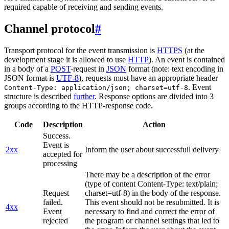
required capable of receiving and sending events.
Channel protocol
#
Transport protocol for the event transmission is
HTTPS
(at the
development stage it is allowed to use
HTTP
). An event is contained
in a body of a
POST
-request in
JSON
format (note: text encoding in
JSON format is
UTF-8
), requests must have an appropriate header
. Event
Content-Type: application/json; charset=utf-8
structure is described
further
. Response options are divided into 3
groups according to the HTTP-response code.
Code
Description
Action
Success.
Event is
2xx
Inform the user about successfull delivery
accepted for
processing
There may be a description of the error
(type of content Content-Type: text/plain;
Request
charset=utf-8) in the body of the response.
failed.
This event should not be resubmitted. It is
4xx
Event
necessary to find and correct the error of
rejected
the program or channel settings that led to