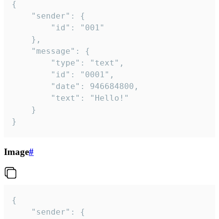
{

	"sender": {

		"id": "001"

	},

	"message": {

		"type": "text",

		"id": "0001",

		"date": 946684800,

		"text": "Hello!"

	}

}
Image
#
{

	"sender": {
