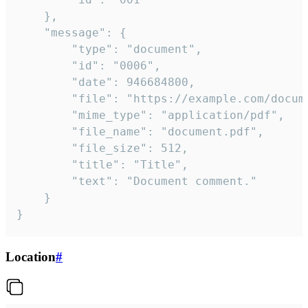
	},

	"message": {

		"type": "document",

		"id": "0006",

		"date": 946684800,

		"file": "https://example.com/document.pdf",

		"mime_type": "application/pdf",

		"file_name": "document.pdf",

		"file_size": 512,

		"title": "Title",

		"text": "Document comment."

	}

}
Location
#