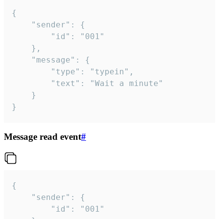
{

	"sender": {

		"id": "001"

	},

	"message": {

		"type": "typein",

		"text": "Wait a minute"

	}

}
Message read event
#
{

	"sender": {

		"id": "001"
