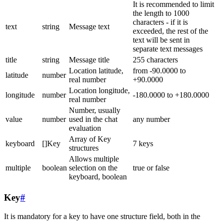
It is recommended to limit
the length to 1000
characters - if it is
text
string
Message text
exceeded, the rest of the
text will be sent in
separate text messages
title
string
Message title
255 characters
Location latitude,
from -90.0000 to
latitude
number
real number
+90.0000
Location longitude,
longitude
number
-180.0000 to +180.0000
real number
Number, usually
value
number
used in the chat
any number
evaluation
Array of Key
keyboard
[]Key
7 keys
structures
Allows multiple
multiple
boolean
selection on the
true or false
keyboard, boolean
Key
#
It is mandatory for a key to have one structure field, both in the