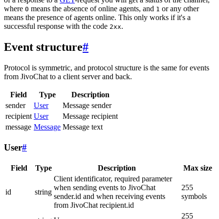
where
means the absence of online agents, and
or any other
0
1
means the presence of agents online. This only works if it's a
successful response with the code
.
2xx
Event structure
#
Protocol is symmetric, and protocol structure is the same for events
from JivoChat to a client server and back.
Field
Type
Description
sender
User
Message sender
recipient
User
Message recipient
message
Message
Message text
User
#
Field
Type
Description
Max size
Client identificator, required parameter
when sending events to JivoChat
255
id
string
sender.id and when receiving events
symbols
from JivoChat recipient.id
255