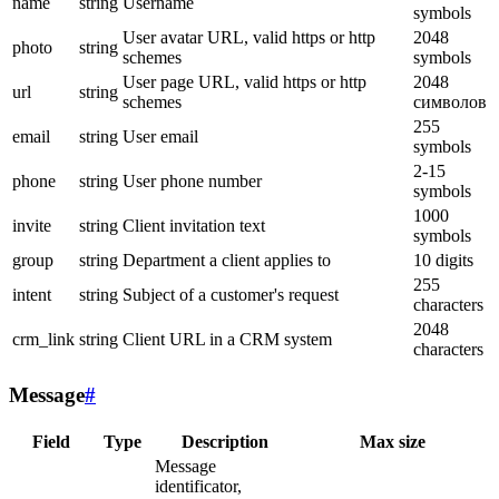
name
string
Username
symbols
User avatar URL, valid https or http
2048
photo
string
schemes
symbols
User page URL, valid https or http
2048
url
string
schemes
символов
255
email
string
User email
symbols
2-15
phone
string
User phone number
symbols
1000
invite
string
Client invitation text
symbols
group
string
Department a client applies to
10 digits
255
intent
string
Subject of a customer's request
characters
2048
crm_link
string
Client URL in a CRM system
characters
Message
#
Field
Type
Description
Max size
Message
identificator,