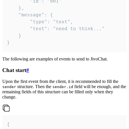
		"id": "001"

	},

	"message": {

		"type": "text",

		"text": "need to think..."

	}

}
The following are examples of events to send to JivoChat.
Chat start
#
Upon the first event from the client, it is recommended to fill the
structure. Then the
field will be enough, and the
sender
sender.id
remaining fields of this structure can be filled only when they
change.
{
