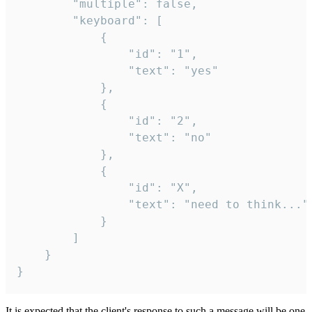
		"multiple": false,

		"keyboard": [

			{

				"id": "1",

				"text": "yes"

			},

			{

				"id": "2",

				"text": "no"

			},

			{

				"id": "X",

				"text": "need to think..."

			}

		]

	}

}
It is expected that the client's response to such a message will be one