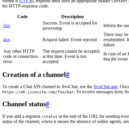
format is
UTF-8
), requests must have an appropriate header
Content
the HTTP-response code.
Code
Description
Success. Event is accepted for
2xx
Inform the use
processing
There may be a
4xx
Request failed. Event rejected
resubmitted. I
failure
Any other HTTP
The request cannot be accepted
In case of a
code or connection
at this time. Event is not
that the event
error
accepted
Creation of a channel
#
To create a Chat API channel in JivoChat, use the
JivoChat app
. Once
. To receive messages from Jiv
https://wh.jivosite.com/foo/bar
Channel status
#
If you add a segment
at the end of the URL for sending even
/status
status of the channel, where
means the absence of online agents, a
0