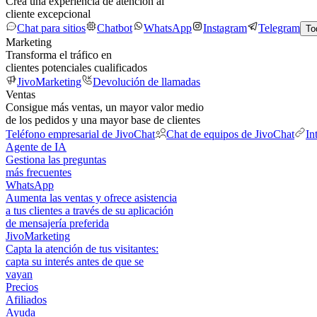
Crea una experiencia de atención al
cliente excepcional
Chat para sitios
Chatbot
WhatsApp
Instagram
Telegram
To
Marketing
Transforma el tráfico en
clientes potenciales cualificados
JivoMarketing
Devolución de llamadas
Ventas
Consigue más ventas, un mayor valor medio
de los pedidos y una mayor base de clientes
Teléfono empresarial de JivoChat
Chat de equipos de JivoChat
In
Agente de IA
Gestiona las preguntas
más frecuentes
WhatsApp
Aumenta las ventas y ofrece asistencia
a tus clientes a través de su aplicación
de mensajería preferida
JivoMarketing
Capta la atención de tus visitantes:
capta su interés antes de que se
vayan
Precios
Afiliados
Ayuda