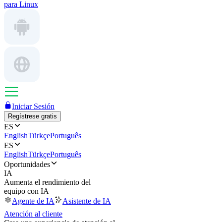
para Linux
Iniciar Sesión
Regístrese gratis
ES
English
Türkçe
Português
ES
English
Türkçe
Português
Oportunidades
IA
Aumenta el rendimiento del
equipo con IA
Agente de IA
Asistente de IA
Atención al cliente