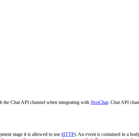
h the Chat API channel when integrating with
JivoChat
. Chat API chan
pment stage it is allowed to use
HTTP
). An event is contained in a bod