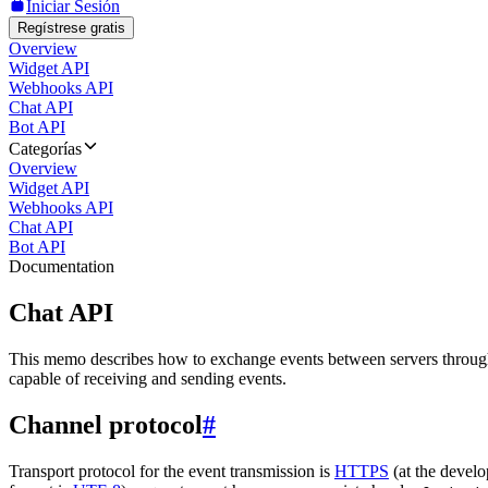
Iniciar Sesión
Regístrese gratis
Overview
Widget API
Webhooks API
Chat API
Bot API
Categorías
Overview
Widget API
Webhooks API
Chat API
Bot API
Documentation
Chat API
This memo describes how to exchange events between servers throug
capable of receiving and sending events.
Channel protocol
#
Transport protocol for the event transmission is
HTTPS
(at the develo