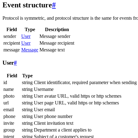
Event structure
#
Protocol is symmetric, and protocol structure is the same for events fr
Field
Type
Description
sender
User
Message sender
recipient
User
Message recipient
message
Message
Message text
User
#
Field
Type
id
string
Client identificator, required parameter when sending
name
string
Username
photo
string
User avatar URL, valid https or http schemes
url
string
User page URL, valid https or http schemes
email
string
User email
phone
string
User phone number
invite
string
Client invitation text
group
string
Department a client applies to
intent
string
Subject of a customer's request