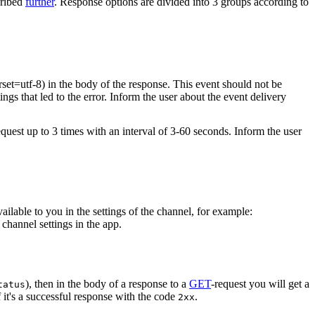
cribed
further
. Response options are divided into 3 groups according to
rset=utf-8) in the body of the response. This event should not be
ings that led to the error. Inform the user about the event delivery
equest up to 3 times with an interval of 3-60 seconds. Inform the user
vailable to you in the settings of the channel, for example:
channel settings in the app.
), then in the body of a response to a
GET
-request you will get a
tatus
 it's a successful response with the code
.
2xx