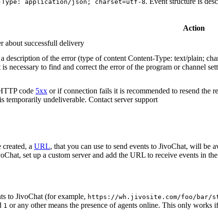
. Event structure is des
-Type: application/json; charset=utf-8
Action
r about successfull delivery
 description of the error (type of content Content-Type: text/plain; cha
t is necessary to find and correct the error of the program or channel sett
n HTTP code
5xx
or if connection fails it is recommended to resend the r
 is temporarily undeliverable. Contact server support
 created, a
URL
, that you can use to send events to JivoChat, will be a
oChat, set up a custom server and add the URL to receive events in the 
ts to JivoChat (for example,
https://wh.jivosite.com/foo/bar/s
nd
or any other means the presence of agents online. This only works if
1