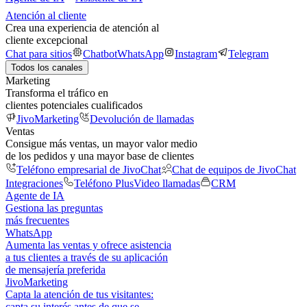
Atención al cliente
Crea una experiencia de atención al
cliente excepcional
Chat para sitios
Chatbot
WhatsApp
Instagram
Telegram
Todos los canales
Marketing
Transforma el tráfico en
clientes potenciales cualificados
JivoMarketing
Devolución de llamadas
Ventas
Consigue más ventas, un mayor valor medio
de los pedidos y una mayor base de clientes
Teléfono empresarial de JivoChat
Chat de equipos de JivoChat
Integraciones
Teléfono Plus
Video llamadas
CRM
Agente de IA
Gestiona las preguntas
más frecuentes
WhatsApp
Aumenta las ventas y ofrece asistencia
a tus clientes a través de su aplicación
de mensajería preferida
JivoMarketing
Capta la atención de tus visitantes:
capta su interés antes de que se