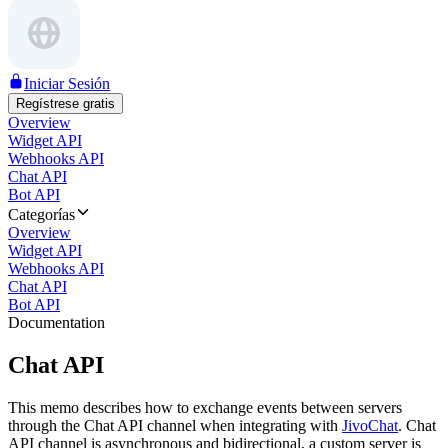
Iniciar Sesión
Regístrese gratis
Overview
Widget API
Webhooks API
Chat API
Bot API
Categorías
Overview
Widget API
Webhooks API
Chat API
Bot API
Documentation
Chat API
This memo describes how to exchange events between servers
through the Chat API channel when integrating with
JivoChat
. Chat
API channel is asynchronous and bidirectional, a custom server is