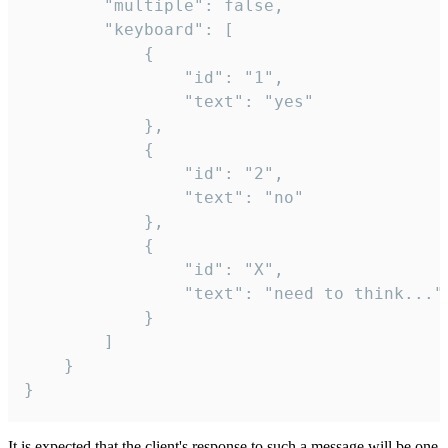
		"multiple": false,

		"keyboard": [

			{

				"id": "1",

				"text": "yes"

			},

			{

				"id": "2",

				"text": "no"

			},

			{

				"id": "X",

				"text": "need to think..."

			}

		]

	}

}
It is expected that the client's response to such a message will be one