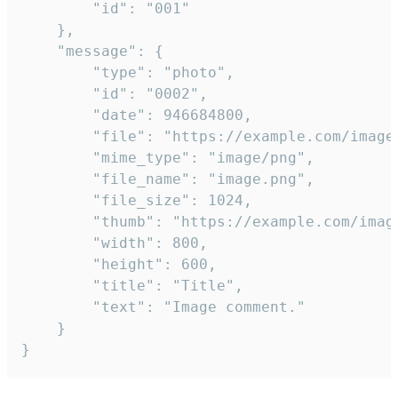
		"id": "001"

	},

	"message": {

		"type": "photo",

		"id": "0002",

		"date": 946684800,

		"file": "https://example.com/image.png",

		"mime_type": "image/png",

		"file_name": "image.png",

		"file_size": 1024,

		"thumb": "https://example.com/image_thumb.png",

		"width": 800,

		"height": 600,

		"title": "Title",

		"text": "Image comment."

	}

}