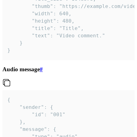
		"thumb": "https://example.com/video_thumb.png",

		"width": 640,

		"height": 480,

		"title": "Title",

		"text": "Video comment."

	}

}
Audio message
#
{

	"sender": {

		"id": "001"

	},

	"message": {

		"type": "audio",
