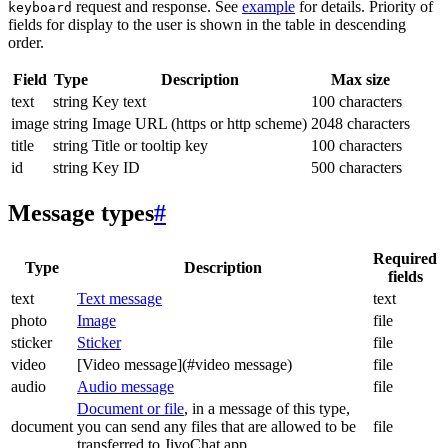
request and response. See
example
for details. Priority of
keyboard
fields for display to the user is shown in the table in descending
order.
Field
Type
Description
Max size
text
string
Key text
100 characters
image
string
Image URL (https or http scheme)
2048 characters
title
string
Title or tooltip key
100 characters
id
string
Key ID
500 characters
Message types
#
Required
Type
Description
fields
text
Text message
text
photo
Image
file
sticker
Sticker
file
video
[Video message](#video message)
file
audio
Audio message
file
Document or file
, in a message of this type,
document
you can send any files that are allowed to be
file
transferred to JivoChat app