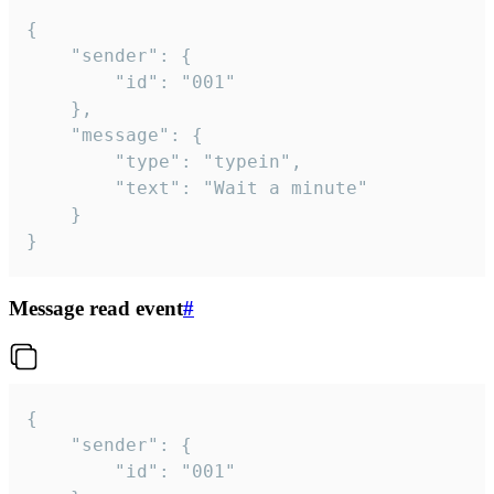
{

	"sender": {

		"id": "001"

	},

	"message": {

		"type": "typein",

		"text": "Wait a minute"

	}

}
Message read event
#
{

	"sender": {

		"id": "001"
