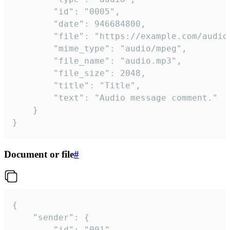
		"id": "0005",

		"date": 946684800,

		"file": "https://example.com/audio.mp3",

		"mime_type": "audio/mpeg",

		"file_name": "audio.mp3",

		"file_size": 2048,

		"title": "Title",

		"text": "Audio message comment."

	}

}
Document or file
#
{

	"sender": {

		"id": "001"
