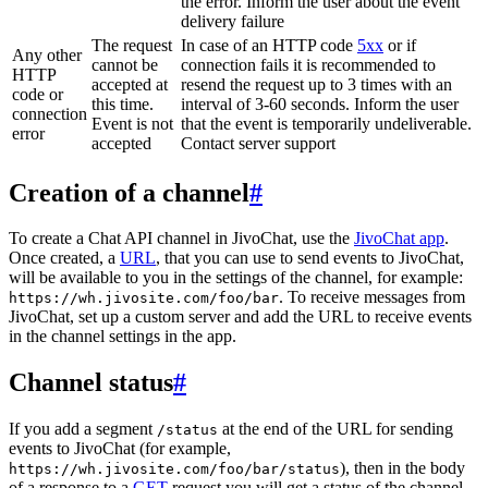
the error. Inform the user about the event
delivery failure
The request
In case of an HTTP code
5xx
or if
Any other
cannot be
connection fails it is recommended to
HTTP
accepted at
resend the request up to 3 times with an
code or
this time.
interval of 3-60 seconds. Inform the user
connection
Event is not
that the event is temporarily undeliverable.
error
accepted
Contact server support
Creation of a channel
#
To create a Chat API channel in JivoChat, use the
JivoChat app
.
Once created, a
URL
, that you can use to send events to JivoChat,
will be available to you in the settings of the channel, for example:
. To receive messages from
https://wh.jivosite.com/foo/bar
JivoChat, set up a custom server and add the URL to receive events
in the channel settings in the app.
Channel status
#
If you add a segment
at the end of the URL for sending
/status
events to JivoChat (for example,
), then in the body
https://wh.jivosite.com/foo/bar/status
of a response to a
GET
-request you will get a status of the channel,