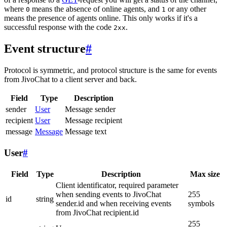
where
means the absence of online agents, and
or any other
0
1
means the presence of agents online. This only works if it's a
successful response with the code
.
2xx
Event structure
#
Protocol is symmetric, and protocol structure is the same for events
from JivoChat to a client server and back.
Field
Type
Description
sender
User
Message sender
recipient
User
Message recipient
message
Message
Message text
User
#
Field
Type
Description
Max size
Client identificator, required parameter
when sending events to JivoChat
255
id
string
sender.id and when receiving events
symbols
from JivoChat recipient.id
255