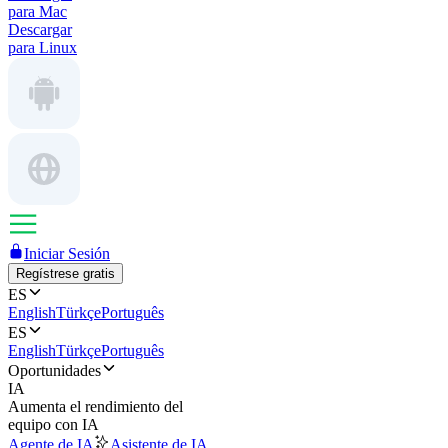
para Mac
Descargar
para Linux
Iniciar Sesión
Regístrese gratis
ES
English
Türkçe
Português
ES
English
Türkçe
Português
Oportunidades
IA
Aumenta el rendimiento del
equipo con IA
Agente de IA
Asistente de IA