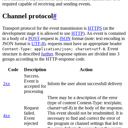
required capable of receiving and sending events.
Channel protocol
#
Transport protocol for the event transmission is
HTTPS
(at the
development stage it is allowed to use
HTTP
). An event is contained
in a body of a
POST
-request in
JSON
format (note: text encoding in
JSON format is
UTF-8
), requests must have an appropriate header
. Event
Content-Type: application/json; charset=utf-8
structure is described
further
. Response options are divided into 3
groups according to the HTTP-response code.
Code
Description
Action
Success.
Event is
2xx
Inform the user about successfull delivery
accepted for
processing
There may be a description of the error
(type of content Content-Type: text/plain;
Request
charset=utf-8) in the body of the response.
failed.
This event should not be resubmitted. It is
4xx
Event
necessary to find and correct the error of
rejected
the program or channel settings that led to