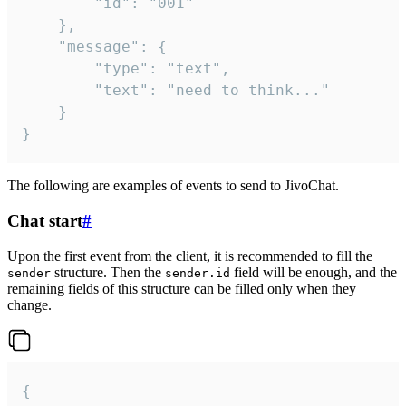
		"id": "001"

	},

	"message": {

		"type": "text",

		"text": "need to think..."

	}

}
The following are examples of events to send to JivoChat.
Chat start
#
Upon the first event from the client, it is recommended to fill the
structure. Then the
field will be enough, and the
sender
sender.id
remaining fields of this structure can be filled only when they
change.
{
