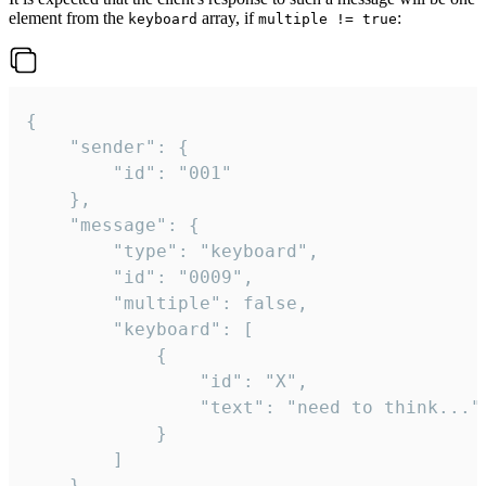
element from the
array, if
:
keyboard
multiple != true
{

	"sender": {

		"id": "001"

	},

	"message": {

		"type": "keyboard",

		"id": "0009",

		"multiple": false,

		"keyboard": [

			{

				"id": "X",

				"text": "need to think..."

			}

		]

	}
