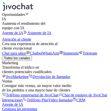
Oportunidades
IA
Aumenta el rendimiento del
equipo con IA
Agente de IA
Asistente de IA
Atención al cliente
Crea una experiencia de atención al
cliente excepcional
Chat para sitios
Chatbot
WhatsApp
Instagram
Telegram
Todos los canales
Marketing
Transforma el tráfico en
clientes potenciales cualificados
JivoMarketing
Devolución de llamadas
Ventas
Consigue más ventas, un mayor valor medio
de los pedidos y una mayor base de clientes
Teléfono empresarial de JivoChat
Chat de equipos de JivoChat
Integraciones
Teléfono Plus
Video llamadas
CRM
Agente de IA
Gestiona las preguntas