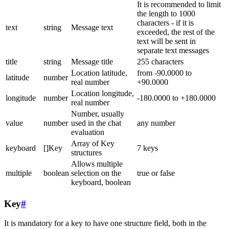
It is recommended to limit
the length to 1000
characters - if it is
text
string
Message text
exceeded, the rest of the
text will be sent in
separate text messages
title
string
Message title
255 characters
Location latitude,
from -90.0000 to
latitude
number
real number
+90.0000
Location longitude,
longitude
number
-180.0000 to +180.0000
real number
Number, usually
value
number
used in the chat
any number
evaluation
Array of Key
keyboard
[]Key
7 keys
structures
Allows multiple
multiple
boolean
selection on the
true or false
keyboard, boolean
Key
#
It is mandatory for a key to have one structure field, both in the