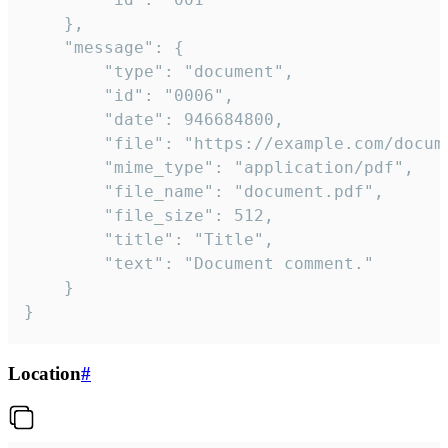
	},

	"message": {

		"type": "document",

		"id": "0006",

		"date": 946684800,

		"file": "https://example.com/document.pdf",

		"mime_type": "application/pdf",

		"file_name": "document.pdf",

		"file_size": 512,

		"title": "Title",

		"text": "Document comment."

	}

}
Location
#