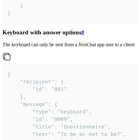
	}

}
Keyboard with answer options
#
The keyboard can only be sent from a JivoChat app user to a client:
{

	"recipient": {

		"id": "001"

	},

	"message": {

		"type": "keyboard",

		"id": "0009",

		"title": "Questionnaire",

		"text": "To be or not to be?",
