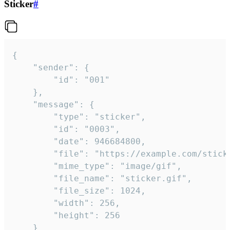
Sticker
#
{

	"sender": {

		"id": "001"

	},

	"message": {

		"type": "sticker",

		"id": "0003",

		"date": 946684800,

		"file": "https://example.com/sticker.gif",

		"mime_type": "image/gif",

		"file_name": "sticker.gif",

		"file_size": 1024,

		"width": 256,

		"height": 256

	}
