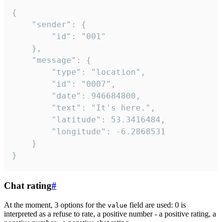
{

	"sender": {

		"id": "001"

	},

	"message": {

		"type": "location",

		"id": "0007",

		"date": 946684800,

		"text": "It's here.",

		"latitude": 53.3416484,

		"longitude": -6.2868531

	}

}
Chat rating
#
At the moment, 3 options for the
field are used: 0 is
value
interpreted as a refuse to rate, a positive number - a positive rating, a