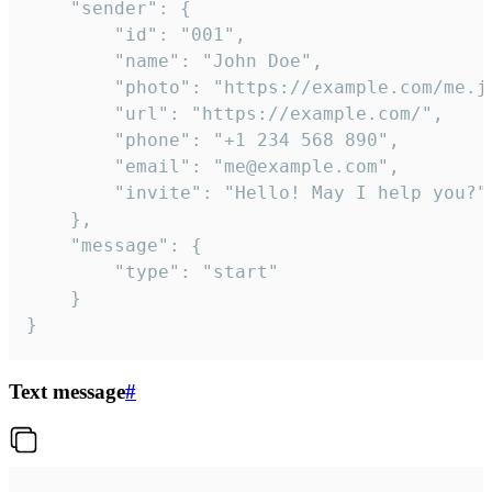
	"sender": {

		"id": "001",

		"name": "John Doe",

		"photo": "https://example.com/me.jpg",

		"url": "https://example.com/",

		"phone": "+1 234 568 890",

		"email": "me@example.com",

		"invite": "Hello! May I help you?"

	},

	"message": {

		"type": "start"

	}

}
Text message
#