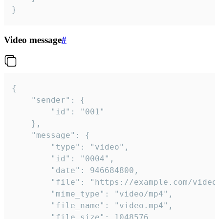
}
Video message
#
{

	"sender": {

		"id": "001"

	},

	"message": {

		"type": "video",

		"id": "0004",

		"date": 946684800,

		"file": "https://example.com/video.mp4",

		"mime_type": "video/mp4",

		"file_name": "video.mp4",

		"file_size": 1048576,
