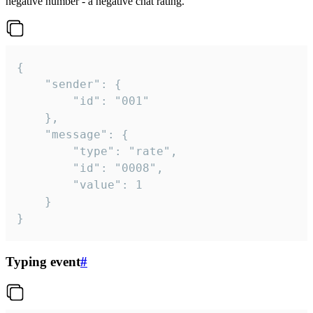
negative number - a negative chat rating.
{

	"sender": {

		"id": "001"

	},

	"message": {

		"type": "rate",

		"id": "0008",

		"value": 1

	}

}
Typing event
#