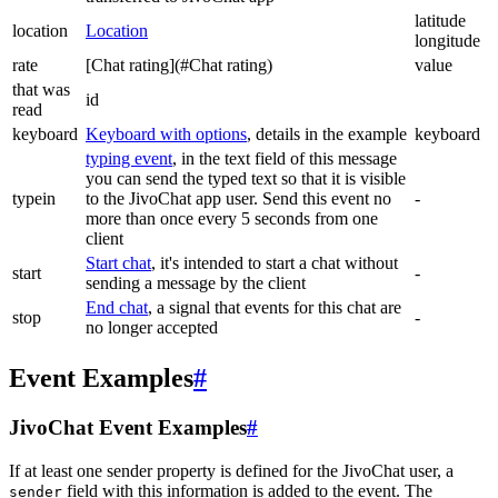
latitude
location
Location
longitude
rate
[Chat rating](#Chat rating)
value
that was
id
read
keyboard
Keyboard with options
, details in the example
keyboard
typing event
, in the text field of this message
you can send the typed text so that it is visible
typein
to the JivoChat app user. Send this event no
-
more than once every 5 seconds from one
client
Start chat
, it's intended to start a chat without
start
-
sending a message by the client
End chat
, a signal that events for this chat are
stop
-
no longer accepted
Event Examples
#
JivoChat Event Examples
#
If at least one sender property is defined for the JivoChat user, a
field with this information is added to the event. The
sender