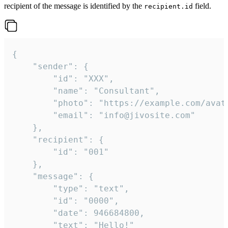
recipient of the message is identified by the
field.
recipient.id
{

	"sender": {

		"id": "XXX",

		"name": "Consultant",

		"photo": "https://example.com/avatar.png",

		"email": "info@jivosite.com"

	},

	"recipient": {

		"id": "001"

	},

	"message": {

		"type": "text",

		"id": "0000",

		"date": 946684800,

		"text": "Hello!"
