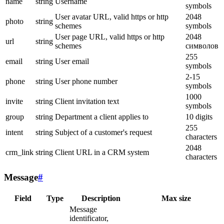
name
string
Username
symbols
User avatar URL, valid https or http
2048
photo
string
schemes
symbols
User page URL, valid https or http
2048
url
string
schemes
символов
255
email
string
User email
symbols
2-15
phone
string
User phone number
symbols
1000
invite
string
Client invitation text
symbols
group
string
Department a client applies to
10 digits
255
intent
string
Subject of a customer's request
characters
2048
crm_link
string
Client URL in a CRM system
characters
Message
#
Field
Type
Description
Max size
Message
identificator,