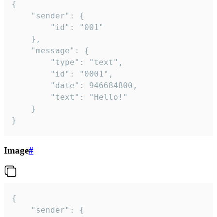
{

	"sender": {

		"id": "001"

	},

	"message": {

		"type": "text",

		"id": "0001",

		"date": 946684800,

		"text": "Hello!"

	}

}
Image
#
{

	"sender": {
