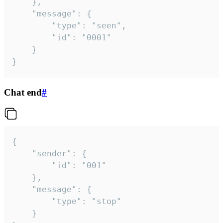
	},

	"message": {

		"type": "seen",

		"id": "0001"

	}

}
Chat end
#
{

	"sender": {

		"id": "001"

	},

	"message": {

		"type": "stop"

	}
