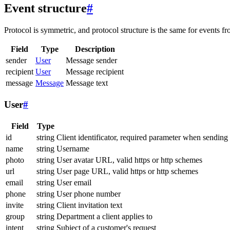
Event structure
#
Protocol is symmetric, and protocol structure is the same for events fr
Field
Type
Description
sender
User
Message sender
recipient
User
Message recipient
message
Message
Message text
User
#
Field
Type
id
string
Client identificator, required parameter when sending
name
string
Username
photo
string
User avatar URL, valid https or http schemes
url
string
User page URL, valid https or http schemes
email
string
User email
phone
string
User phone number
invite
string
Client invitation text
group
string
Department a client applies to
intent
string
Subject of a customer's request