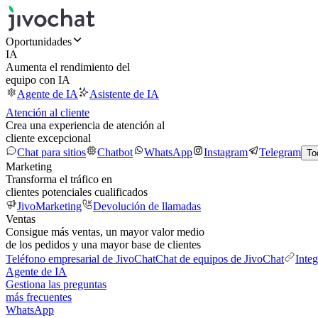
Oportunidades
IA
Aumenta el rendimiento del
equipo con IA
Agente de IA
Asistente de IA
Atención al cliente
Crea una experiencia de atención al
cliente excepcional
Chat para sitios
Chatbot
WhatsApp
Instagram
Telegram
To
Marketing
Transforma el tráfico en
clientes potenciales cualificados
JivoMarketing
Devolución de llamadas
Ventas
Consigue más ventas, un mayor valor medio
de los pedidos y una mayor base de clientes
Teléfono empresarial de JivoChat
Chat de equipos de JivoChat
Inte
Agente de IA
Gestiona las preguntas
más frecuentes
WhatsApp