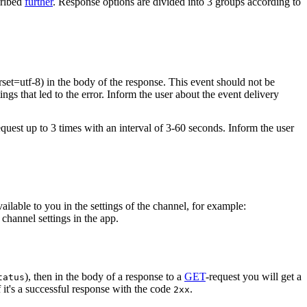
cribed
further
. Response options are divided into 3 groups according to
rset=utf-8) in the body of the response. This event should not be
ings that led to the error. Inform the user about the event delivery
equest up to 3 times with an interval of 3-60 seconds. Inform the user
vailable to you in the settings of the channel, for example:
channel settings in the app.
), then in the body of a response to a
GET
-request you will get a
tatus
 it's a successful response with the code
.
2xx