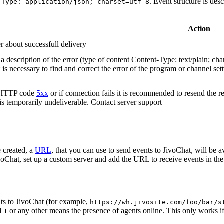
. Event structure is des
-Type: application/json; charset=utf-8
Action
r about successfull delivery
 description of the error (type of content Content-Type: text/plain; cha
t is necessary to find and correct the error of the program or channel sett
n HTTP code
5xx
or if connection fails it is recommended to resend the r
 is temporarily undeliverable. Contact server support
 created, a
URL
, that you can use to send events to JivoChat, will be a
oChat, set up a custom server and add the URL to receive events in the 
ts to JivoChat (for example,
https://wh.jivosite.com/foo/bar/s
nd
or any other means the presence of agents online. This only works if
1