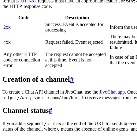
format is
UTF-8
), requests must have an appropriate header
Content
the HTTP-response code.
Code
Description
Success. Event is accepted for
2xx
Inform the use
processing
There may be a
4xx
Request failed. Event rejected
resubmitted. I
failure
Any other HTTP
The request cannot be accepted
In case of a
code or connection
at this time. Event is not
that the event
error
accepted
Creation of a channel
#
To create a Chat API channel in JivoChat, use the
JivoChat app
. Once
. To receive messages from Jiv
https://wh.jivosite.com/foo/bar
Channel status
#
If you add a segment
at the end of the URL for sending even
/status
status of the channel, where
means the absence of online agents, a
0