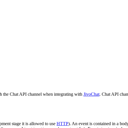
h the Chat API channel when integrating with
JivoChat
. Chat API chan
pment stage it is allowed to use
HTTP
). An event is contained in a bod