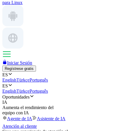
para Linux
Iniciar Sesión
Regístrese gratis
ES
English
Türkçe
Português
ES
English
Türkçe
Português
Oportunidades
IA
Aumenta el rendimiento del
equipo con IA
Agente de IA
Asistente de IA
Atención al cliente