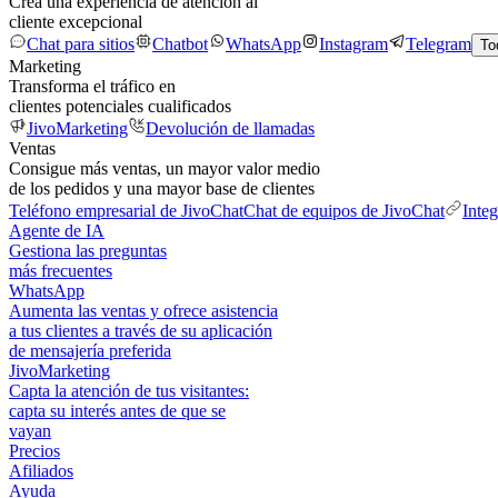
Crea una experiencia de atención al
cliente excepcional
Chat para sitios
Chatbot
WhatsApp
Instagram
Telegram
To
Marketing
Transforma el tráfico en
clientes potenciales cualificados
JivoMarketing
Devolución de llamadas
Ventas
Consigue más ventas, un mayor valor medio
de los pedidos y una mayor base de clientes
Teléfono empresarial de JivoChat
Chat de equipos de JivoChat
Inte
Agente de IA
Gestiona las preguntas
más frecuentes
WhatsApp
Aumenta las ventas y ofrece asistencia
a tus clientes a través de su aplicación
de mensajería preferida
JivoMarketing
Capta la atención de tus visitantes:
capta su interés antes de que se
vayan
Precios
Afiliados
Ayuda