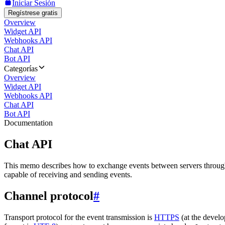
Iniciar Sesión
Regístrese gratis
Overview
Widget API
Webhooks API
Chat API
Bot API
Categorías
Overview
Widget API
Webhooks API
Chat API
Bot API
Documentation
Chat API
This memo describes how to exchange events between servers throug
capable of receiving and sending events.
Channel protocol
#
Transport protocol for the event transmission is
HTTPS
(at the develo