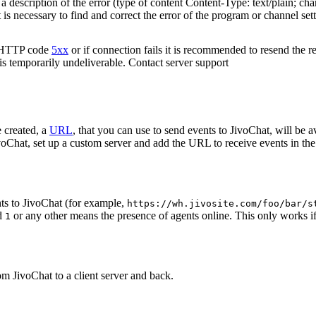
 description of the error (type of content Content-Type: text/plain; cha
t is necessary to find and correct the error of the program or channel sett
n HTTP code
5xx
or if connection fails it is recommended to resend the r
 is temporarily undeliverable. Contact server support
 created, a
URL
, that you can use to send events to JivoChat, will be a
oChat, set up a custom server and add the URL to receive events in the 
ts to JivoChat (for example,
https://wh.jivosite.com/foo/bar/s
nd
or any other means the presence of agents online. This only works if
1
om JivoChat to a client server and back.