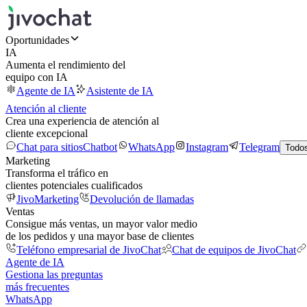
Oportunidades
IA
Aumenta el rendimiento del
equipo con IA
Agente de IA
Asistente de IA
Atención al cliente
Crea una experiencia de atención al
cliente excepcional
Chat para sitios
Chatbot
WhatsApp
Instagram
Telegram
Todos
Marketing
Transforma el tráfico en
clientes potenciales cualificados
JivoMarketing
Devolución de llamadas
Ventas
Consigue más ventas, un mayor valor medio
de los pedidos y una mayor base de clientes
Teléfono empresarial de JivoChat
Chat de equipos de JivoChat
Agente de IA
Gestiona las preguntas
más frecuentes
WhatsApp