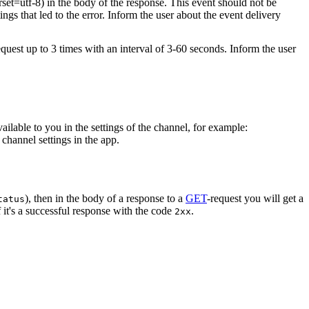
rset=utf-8) in the body of the response. This event should not be
ings that led to the error. Inform the user about the event delivery
equest up to 3 times with an interval of 3-60 seconds. Inform the user
vailable to you in the settings of the channel, for example:
channel settings in the app.
), then in the body of a response to a
GET
-request you will get a
tatus
 it's a successful response with the code
.
2xx