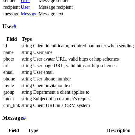
sender
User
Message sender
recipient
User
Message recipient
message
Message
Message text
User
#
Field
Type
id
string
Client identificator, required parameter when sending
name
string
Username
photo
string
User avatar URL, valid https or http schemes
url
string
User page URL, valid https or http schemes
email
string
User email
phone
string
User phone number
invite
string
Client invitation text
group
string
Department a client applies to
intent
string
Subject of a customer's request
crm_link
string
Client URL in a CRM system
Message
#
Field
Type
Description