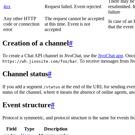
There may be a
4xx
Request failed. Event rejected
resubmitted. I
failure
Any other HTTP
The request cannot be accepted
In case of a
code or connection
at this time. Event is not
that the event
error
accepted
Creation of a channel
#
To create a Chat API channel in JivoChat, use the
JivoChat app
. Once
. To receive messages from Jiv
https://wh.jivosite.com/foo/bar
Channel status
#
If you add a segment
at the end of the URL for sending even
/status
status of the channel, where
means the absence of online agents, a
0
Event structure
#
Protocol is symmetric, and protocol structure is the same for events fr
Field
Type
Description