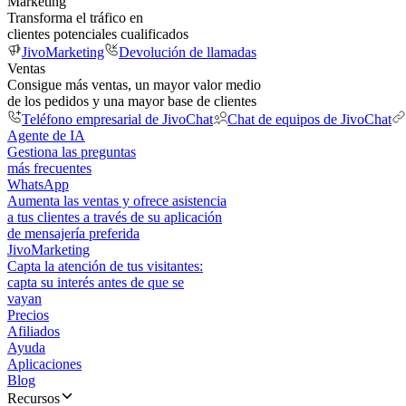
Marketing
Transforma el tráfico en
clientes potenciales cualificados
JivoMarketing
Devolución de llamadas
Ventas
Consigue más ventas, un mayor valor medio
de los pedidos y una mayor base de clientes
Teléfono empresarial de JivoChat
Chat de equipos de JivoChat
Agente de IA
Gestiona las preguntas
más frecuentes
WhatsApp
Aumenta las ventas y ofrece asistencia
a tus clientes a través de su aplicación
de mensajería preferida
JivoMarketing
Capta la atención de tus visitantes:
capta su interés antes de que se
vayan
Precios
Afiliados
Ayuda
Aplicaciones
Blog
Recursos