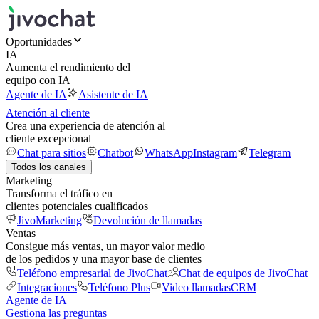
Oportunidades
IA
Aumenta el rendimiento del
equipo con IA
Agente de IA
Asistente de IA
Atención al cliente
Crea una experiencia de atención al
cliente excepcional
Chat para sitios
Chatbot
WhatsApp
Instagram
Telegram
Todos los canales
Marketing
Transforma el tráfico en
clientes potenciales cualificados
JivoMarketing
Devolución de llamadas
Ventas
Consigue más ventas, un mayor valor medio
de los pedidos y una mayor base de clientes
Teléfono empresarial de JivoChat
Chat de equipos de JivoChat
Integraciones
Teléfono Plus
Video llamadas
CRM
Agente de IA
Gestiona las preguntas