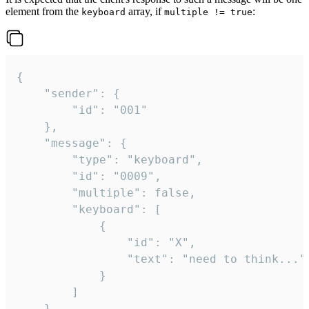
element from the
array, if
:
keyboard
multiple != true
{

	"sender": {

		"id": "001"

	},

	"message": {

		"type": "keyboard",

		"id": "0009",

		"multiple": false,

		"keyboard": [

			{

				"id": "X",

				"text": "need to think..."

			}

		]

	}
