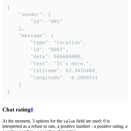
{

	"sender": {

		"id": "001"

	},

	"message": {

		"type": "location",

		"id": "0007",

		"date": 946684800,

		"text": "It's here.",

		"latitude": 53.3416484,

		"longitude": -6.2868531

	}

}
Chat rating
#
At the moment, 3 options for the
field are used: 0 is
value
interpreted as a refuse to rate, a positive number - a positive rating, a