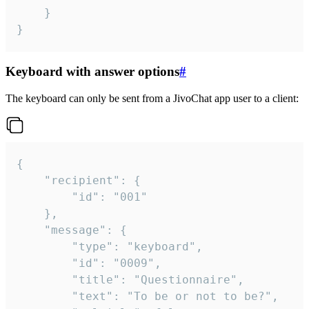
	}

}
Keyboard with answer options
#
The keyboard can only be sent from a JivoChat app user to a client:
{

	"recipient": {

		"id": "001"

	},

	"message": {

		"type": "keyboard",

		"id": "0009",

		"title": "Questionnaire",

		"text": "To be or not to be?",
