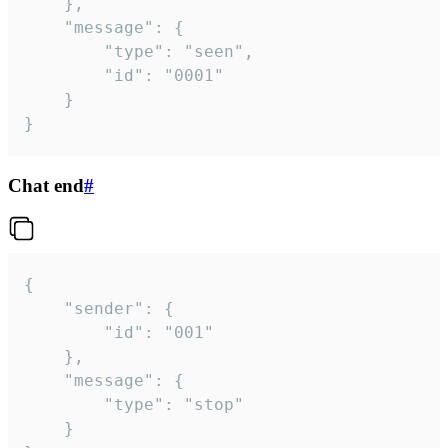
	},

	"message": {

		"type": "seen",

		"id": "0001"

	}

}
Chat end
#
{

	"sender": {

		"id": "001"

	},

	"message": {

		"type": "stop"

	}
