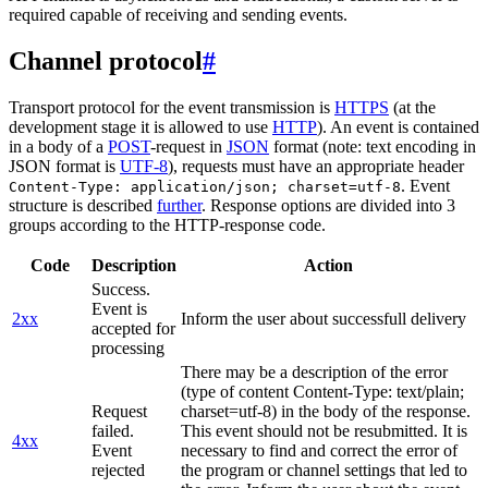
required capable of receiving and sending events.
Channel protocol
#
Transport protocol for the event transmission is
HTTPS
(at the
development stage it is allowed to use
HTTP
). An event is contained
in a body of a
POST
-request in
JSON
format (note: text encoding in
JSON format is
UTF-8
), requests must have an appropriate header
. Event
Content-Type: application/json; charset=utf-8
structure is described
further
. Response options are divided into 3
groups according to the HTTP-response code.
Code
Description
Action
Success.
Event is
2xx
Inform the user about successfull delivery
accepted for
processing
There may be a description of the error
(type of content Content-Type: text/plain;
Request
charset=utf-8) in the body of the response.
failed.
This event should not be resubmitted. It is
4xx
Event
necessary to find and correct the error of
rejected
the program or channel settings that led to