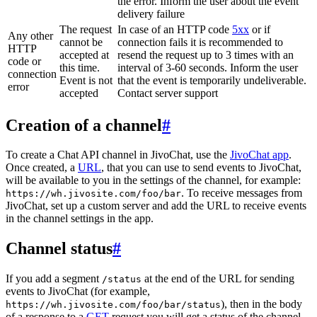
the error. Inform the user about the event
delivery failure
The request
In case of an HTTP code
5xx
or if
Any other
cannot be
connection fails it is recommended to
HTTP
accepted at
resend the request up to 3 times with an
code or
this time.
interval of 3-60 seconds. Inform the user
connection
Event is not
that the event is temporarily undeliverable.
error
accepted
Contact server support
Creation of a channel
#
To create a Chat API channel in JivoChat, use the
JivoChat app
.
Once created, a
URL
, that you can use to send events to JivoChat,
will be available to you in the settings of the channel, for example:
. To receive messages from
https://wh.jivosite.com/foo/bar
JivoChat, set up a custom server and add the URL to receive events
in the channel settings in the app.
Channel status
#
If you add a segment
at the end of the URL for sending
/status
events to JivoChat (for example,
), then in the body
https://wh.jivosite.com/foo/bar/status
of a response to a
GET
-request you will get a status of the channel,