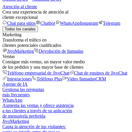
Atención al cliente
Crea una experiencia de atención al
cliente excepcional
Chat para sitios
Chatbot
WhatsApp
Instagram
Telegram
Todos los canales
Marketing
Transforma el tráfico en
clientes potenciales cualificados
JivoMarketing
Devolución de llamadas
Ventas
Consigue más ventas, un mayor valor medio
de los pedidos y una mayor base de clientes
Teléfono empresarial de JivoChat
Chat de equipos de JivoChat
Integraciones
Teléfono Plus
Video llamadas
CRM
Agente de IA
Gestiona las preguntas
más frecuentes
WhatsApp
Aumenta las ventas y ofrece asistencia
a tus clientes a través de su aplicación
de mensajería preferida
JivoMarketing
Capta la atención de tus visitantes:
capta su interés antes de que se