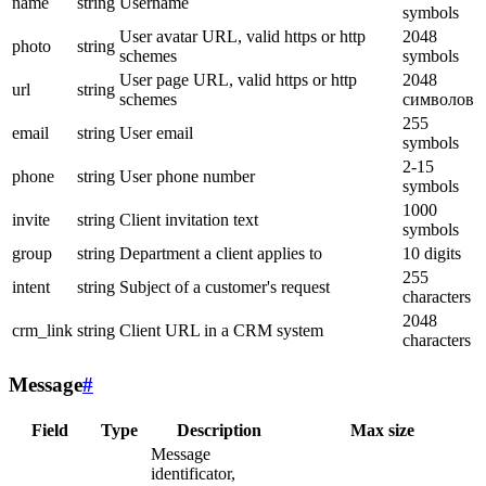
name
string
Username
symbols
User avatar URL, valid https or http
2048
photo
string
schemes
symbols
User page URL, valid https or http
2048
url
string
schemes
символов
255
email
string
User email
symbols
2-15
phone
string
User phone number
symbols
1000
invite
string
Client invitation text
symbols
group
string
Department a client applies to
10 digits
255
intent
string
Subject of a customer's request
characters
2048
crm_link
string
Client URL in a CRM system
characters
Message
#
Field
Type
Description
Max size
Message
identificator,