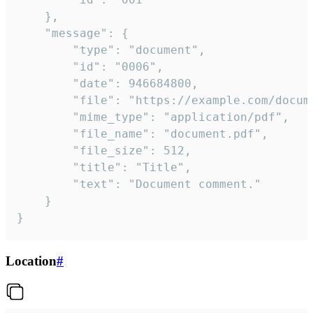
	},

	"message": {

		"type": "document",

		"id": "0006",

		"date": 946684800,

		"file": "https://example.com/document.pdf",

		"mime_type": "application/pdf",

		"file_name": "document.pdf",

		"file_size": 512,

		"title": "Title",

		"text": "Document comment."

	}

}
Location
#