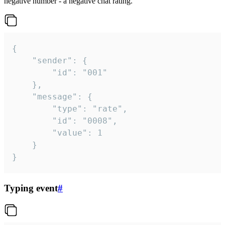
negative number - a negative chat rating.
{

	"sender": {

		"id": "001"

	},

	"message": {

		"type": "rate",

		"id": "0008",

		"value": 1

	}

}
Typing event
#