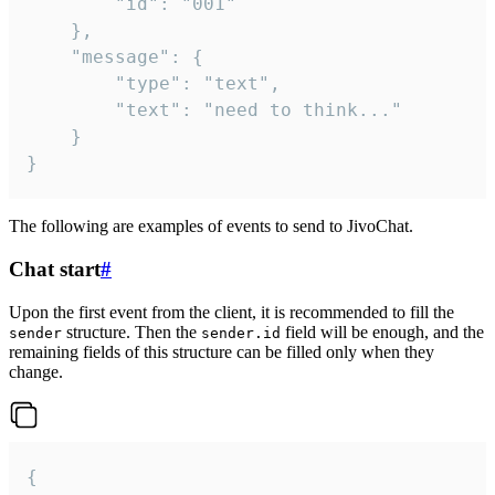
		"id": "001"

	},

	"message": {

		"type": "text",

		"text": "need to think..."

	}

}
The following are examples of events to send to JivoChat.
Chat start
#
Upon the first event from the client, it is recommended to fill the
structure. Then the
field will be enough, and the
sender
sender.id
remaining fields of this structure can be filled only when they
change.
{
