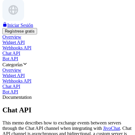
Iniciar Sesión
Regístrese gratis
Overview
Widget API
Webhooks API
Chat API
Bot API
Categorías
Overview
Widget API
Webhooks API
Chat API
Bot API
Documentation
Chat API
This memo describes how to exchange events between servers
through the Chat API channel when integrating with
JivoChat
. Chat
API channel is asynchronous and bidirectional, a custom server is