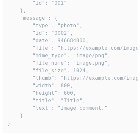
		"id": "001"

	},

	"message": {

		"type": "photo",

		"id": "0002",

		"date": 946684800,

		"file": "https://example.com/image.png",

		"mime_type": "image/png",

		"file_name": "image.png",

		"file_size": 1024,

		"thumb": "https://example.com/image_thumb.png",

		"width": 800,

		"height": 600,

		"title": "Title",

		"text": "Image comment."

	}

}