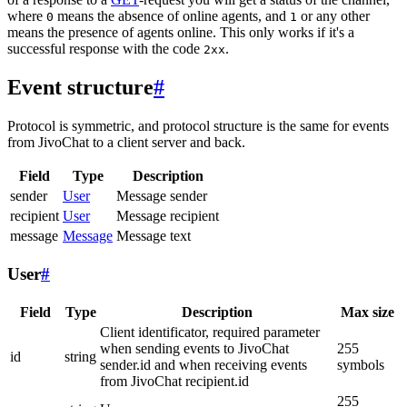
where
means the absence of online agents, and
or any other
0
1
means the presence of agents online. This only works if it's a
successful response with the code
.
2xx
Event structure
#
Protocol is symmetric, and protocol structure is the same for events
from JivoChat to a client server and back.
Field
Type
Description
sender
User
Message sender
recipient
User
Message recipient
message
Message
Message text
User
#
Field
Type
Description
Max size
Client identificator, required parameter
when sending events to JivoChat
255
id
string
sender.id and when receiving events
symbols
from JivoChat recipient.id
255