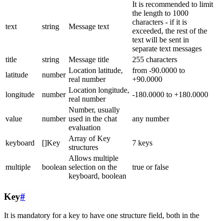
It is recommended to limit
the length to 1000
characters - if it is
text
string
Message text
exceeded, the rest of the
text will be sent in
separate text messages
title
string
Message title
255 characters
Location latitude,
from -90.0000 to
latitude
number
real number
+90.0000
Location longitude,
longitude
number
-180.0000 to +180.0000
real number
Number, usually
value
number
used in the chat
any number
evaluation
Array of Key
keyboard
[]Key
7 keys
structures
Allows multiple
multiple
boolean
selection on the
true or false
keyboard, boolean
Key
#
It is mandatory for a key to have one structure field, both in the