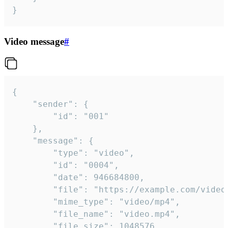
}
Video message
#
{

	"sender": {

		"id": "001"

	},

	"message": {

		"type": "video",

		"id": "0004",

		"date": 946684800,

		"file": "https://example.com/video.mp4",

		"mime_type": "video/mp4",

		"file_name": "video.mp4",

		"file_size": 1048576,
