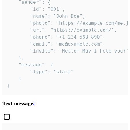
	"sender": {

		"id": "001",

		"name": "John Doe",

		"photo": "https://example.com/me.jpg",

		"url": "https://example.com/",

		"phone": "+1 234 568 890",

		"email": "me@example.com",

		"invite": "Hello! May I help you?"

	},

	"message": {

		"type": "start"

	}

}
Text message
#