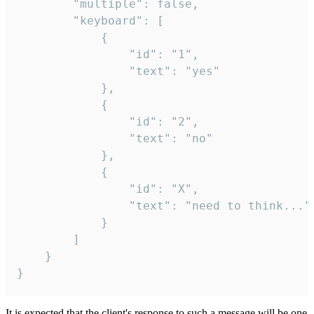
		"multiple": false,

		"keyboard": [

			{

				"id": "1",

				"text": "yes"

			},

			{

				"id": "2",

				"text": "no"

			},

			{

				"id": "X",

				"text": "need to think..."

			}

		]

	}

}
It is expected that the client's response to such a message will be one