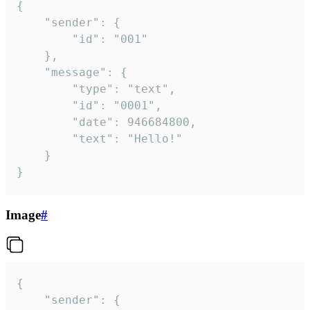
{

	"sender": {

		"id": "001"

	},

	"message": {

		"type": "text",

		"id": "0001",

		"date": 946684800,

		"text": "Hello!"

	}

}
Image
#
{

	"sender": {
