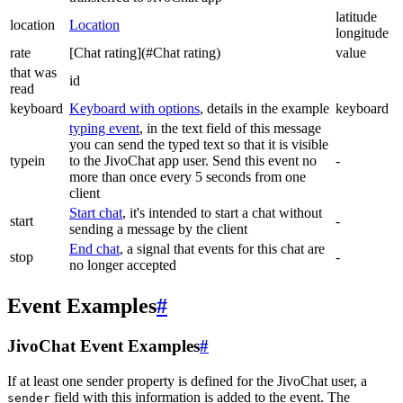
latitude
location
Location
longitude
rate
[Chat rating](#Chat rating)
value
that was
id
read
keyboard
Keyboard with options
, details in the example
keyboard
typing event
, in the text field of this message
you can send the typed text so that it is visible
typein
to the JivoChat app user. Send this event no
-
more than once every 5 seconds from one
client
Start chat
, it's intended to start a chat without
start
-
sending a message by the client
End chat
, a signal that events for this chat are
stop
-
no longer accepted
Event Examples
#
JivoChat Event Examples
#
If at least one sender property is defined for the JivoChat user, a
field with this information is added to the event. The
sender