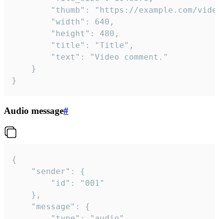
		"thumb": "https://example.com/video_thumb.png",

		"width": 640,

		"height": 480,

		"title": "Title",

		"text": "Video comment."

	}

}
Audio message
#
{

	"sender": {

		"id": "001"

	},

	"message": {

		"type": "audio",
