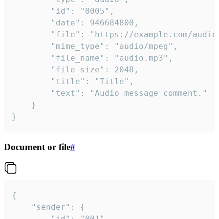
		"id": "0005",

		"date": 946684800,

		"file": "https://example.com/audio.mp3",

		"mime_type": "audio/mpeg",

		"file_name": "audio.mp3",

		"file_size": 2048,

		"title": "Title",

		"text": "Audio message comment."

	}

}
Document or file
#
{

	"sender": {

		"id": "001"
