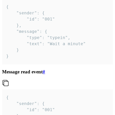
{

	"sender": {

		"id": "001"

	},

	"message": {

		"type": "typein",

		"text": "Wait a minute"

	}

}
Message read event
#
{

	"sender": {

		"id": "001"
