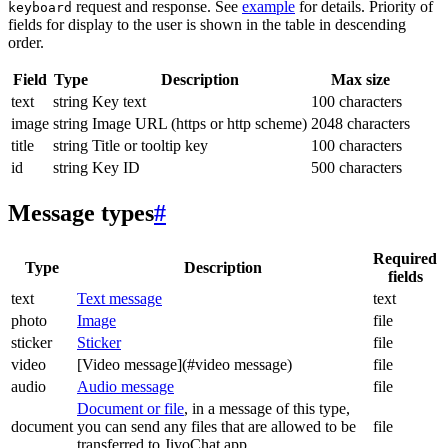
request and response. See
example
for details. Priority of
keyboard
fields for display to the user is shown in the table in descending
order.
Field
Type
Description
Max size
text
string
Key text
100 characters
image
string
Image URL (https or http scheme)
2048 characters
title
string
Title or tooltip key
100 characters
id
string
Key ID
500 characters
Message types
#
Required
Type
Description
fields
text
Text message
text
photo
Image
file
sticker
Sticker
file
video
[Video message](#video message)
file
audio
Audio message
file
Document or file
, in a message of this type,
document
you can send any files that are allowed to be
file
transferred to JivoChat app