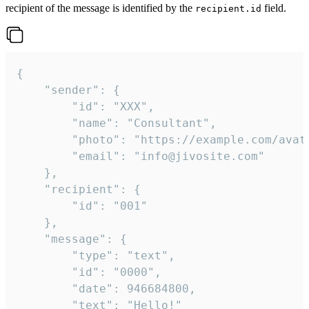
recipient of the message is identified by the
field.
recipient.id
{

	"sender": {

		"id": "XXX",

		"name": "Consultant",

		"photo": "https://example.com/avatar.png",

		"email": "info@jivosite.com"

	},

	"recipient": {

		"id": "001"

	},

	"message": {

		"type": "text",

		"id": "0000",

		"date": 946684800,

		"text": "Hello!"
