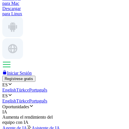
para Mac
Descargar
para Linux
Iniciar Sesión
Regístrese gratis
ES
English
Türkçe
Português
ES
English
Türkçe
Português
Oportunidades
IA
Aumenta el rendimiento del
equipo con IA
Agente de IA
Asistente de IA