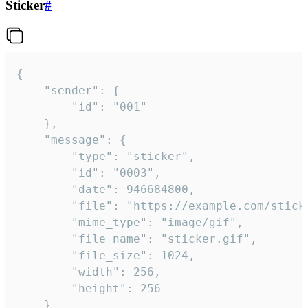
Sticker
#
{

	"sender": {

		"id": "001"

	},

	"message": {

		"type": "sticker",

		"id": "0003",

		"date": 946684800,

		"file": "https://example.com/sticker.gif",

		"mime_type": "image/gif",

		"file_name": "sticker.gif",

		"file_size": 1024,

		"width": 256,

		"height": 256

	}
