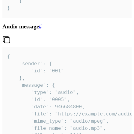
	}

}
Audio message
#
{

	"sender": {

		"id": "001"

	},

	"message": {

		"type": "audio",

		"id": "0005",

		"date": 946684800,

		"file": "https://example.com/audio.mp3",

		"mime_type": "audio/mpeg",

		"file_name": "audio.mp3",
