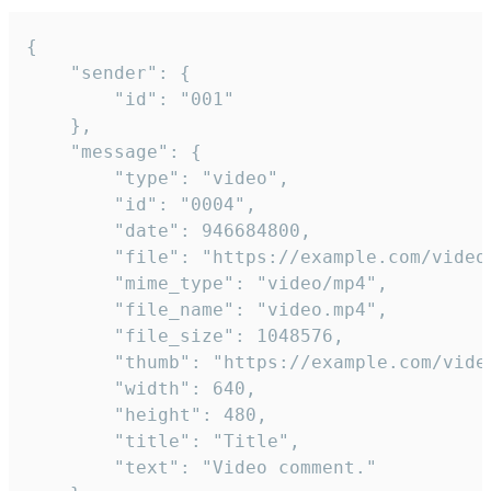
{

	"sender": {

		"id": "001"

	},

	"message": {

		"type": "video",

		"id": "0004",

		"date": 946684800,

		"file": "https://example.com/video.mp4",

		"mime_type": "video/mp4",

		"file_name": "video.mp4",

		"file_size": 1048576,

		"thumb": "https://example.com/video_thumb.png",

		"width": 640,

		"height": 480,

		"title": "Title",

		"text": "Video comment."
