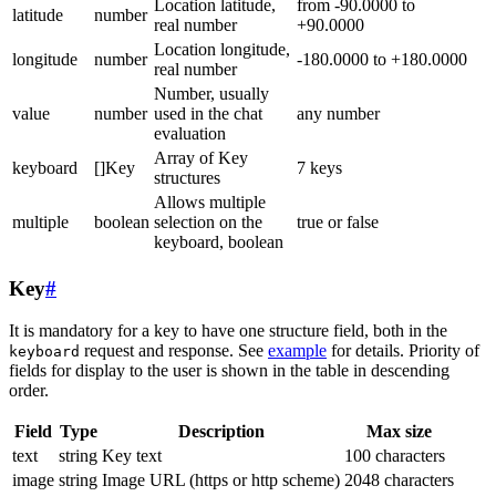
Location latitude,
from -90.0000 to
latitude
number
real number
+90.0000
Location longitude,
longitude
number
-180.0000 to +180.0000
real number
Number, usually
value
number
used in the chat
any number
evaluation
Array of Key
keyboard
[]Key
7 keys
structures
Allows multiple
multiple
boolean
selection on the
true or false
keyboard, boolean
Key
#
It is mandatory for a key to have one structure field, both in the
request and response. See
example
for details. Priority of
keyboard
fields for display to the user is shown in the table in descending
order.
Field
Type
Description
Max size
text
string
Key text
100 characters
image
string
Image URL (https or http scheme)
2048 characters