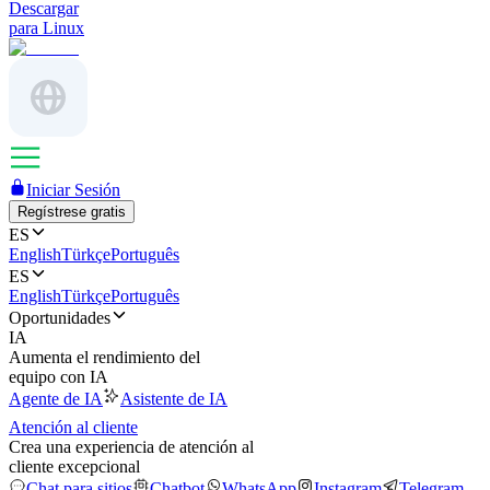
Descargar
para Linux
Iniciar Sesión
Regístrese gratis
ES
English
Türkçe
Português
ES
English
Türkçe
Português
Oportunidades
IA
Aumenta el rendimiento del
equipo con IA
Agente de IA
Asistente de IA
Atención al cliente
Crea una experiencia de atención al
cliente excepcional
Chat para sitios
Chatbot
WhatsApp
Instagram
Telegram