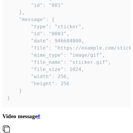
		"id": "001"

	},

	"message": {

		"type": "sticker",

		"id": "0003",

		"date": 946684800,

		"file": "https://example.com/sticker.gif",

		"mime_type": "image/gif",

		"file_name": "sticker.gif",

		"file_size": 1024,

		"width": 256,

		"height": 256

	}

}
Video message
#