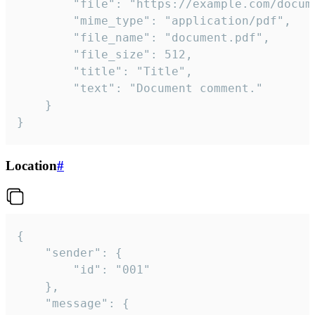
		"file": "https://example.com/document.pdf",

		"mime_type": "application/pdf",

		"file_name": "document.pdf",

		"file_size": 512,

		"title": "Title",

		"text": "Document comment."

	}

}
Location
#
{

	"sender": {

		"id": "001"

	},

	"message": {
