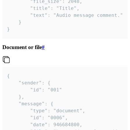
		"file_size": 2048,

		"title": "Title",

		"text": "Audio message comment."

	}

}
Document or file
#
{

	"sender": {

		"id": "001"

	},

	"message": {

		"type": "document",

		"id": "0006",

		"date": 946684800,
