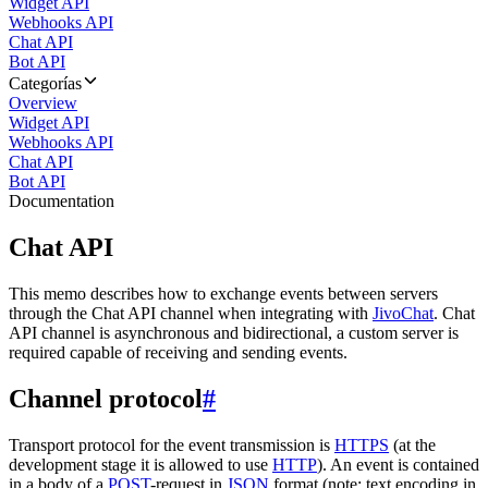
Widget API
Webhooks API
Chat API
Bot API
Categorías
Overview
Widget API
Webhooks API
Chat API
Bot API
Documentation
Chat API
This memo describes how to exchange events between servers
through the Chat API channel when integrating with
JivoChat
. Chat
API channel is asynchronous and bidirectional, a custom server is
required capable of receiving and sending events.
Channel protocol
#
Transport protocol for the event transmission is
HTTPS
(at the
development stage it is allowed to use
HTTP
). An event is contained
in a body of a
POST
-request in
JSON
format (note: text encoding in