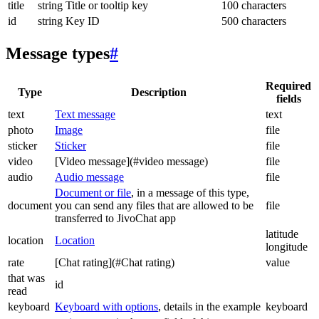
title
string
Title or tooltip key
100 characters
id
string
Key ID
500 characters
Message types
#
Required
Type
Description
fields
text
Text message
text
photo
Image
file
sticker
Sticker
file
video
[Video message](#video message)
file
audio
Audio message
file
Document or file
, in a message of this type,
document
you can send any files that are allowed to be
file
transferred to JivoChat app
latitude
location
Location
longitude
rate
[Chat rating](#Chat rating)
value
that was
id
read
keyboard
Keyboard with options
, details in the example
keyboard