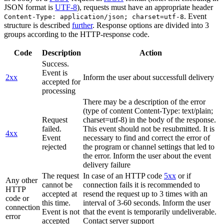
JSON format is
UTF-8
), requests must have an appropriate header
. Event
Content-Type: application/json; charset=utf-8
structure is described
further
. Response options are divided into 3
groups according to the HTTP-response code.
Code
Description
Action
Success.
Event is
2xx
Inform the user about successfull delivery
accepted for
processing
There may be a description of the error
(type of content Content-Type: text/plain;
Request
charset=utf-8) in the body of the response.
failed.
This event should not be resubmitted. It is
4xx
Event
necessary to find and correct the error of
rejected
the program or channel settings that led to
the error. Inform the user about the event
delivery failure
The request
In case of an HTTP code
5xx
or if
Any other
cannot be
connection fails it is recommended to
HTTP
accepted at
resend the request up to 3 times with an
code or
this time.
interval of 3-60 seconds. Inform the user
connection
Event is not
that the event is temporarily undeliverable.
error
accepted
Contact server support