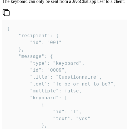
The keyboard can only be sent from a JivoChat app user to a client:
{

	"recipient": {

		"id": "001"

	},

	"message": {

		"type": "keyboard",

		"id": "0009",

		"title": "Questionnaire",

		"text": "To be or not to be?",

		"multiple": false,

		"keyboard": [

			{

				"id": "1",

				"text": "yes"

			},
