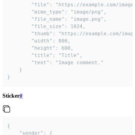
		"file": "https://example.com/image.png",

		"mime_type": "image/png",

		"file_name": "image.png",

		"file_size": 1024,

		"thumb": "https://example.com/image_thumb.png",

		"width": 800,

		"height": 600,

		"title": "Title",

		"text": "Image comment."

	}

}
Sticker
#
{

	"sender": {
