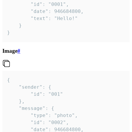
		"id": "0001",

		"date": 946684800,

		"text": "Hello!"

	}

}
Image
#
{

	"sender": {

		"id": "001"

	},

	"message": {

		"type": "photo",

		"id": "0002",

		"date": 946684800,
