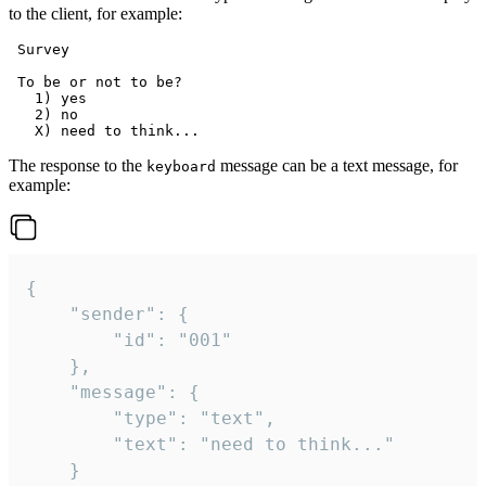
to the client, for example:
 Survey

 To be or not to be?

   1) yes

   2) no

The response to the
message can be a text message, for
keyboard
example:
{

	"sender": {

		"id": "001"

	},

	"message": {

		"type": "text",

		"text": "need to think..."

	}
