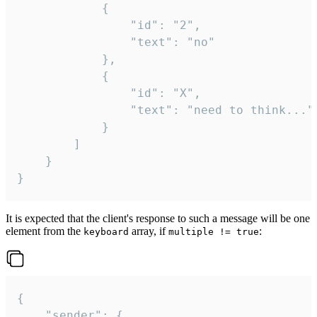
			{

				"id": "2",

				"text": "no"

			},

			{

				"id": "X",

				"text": "need to think..."

			}

		]

	}

}
It is expected that the client's response to such a message will be one
element from the
array, if
:
keyboard
multiple != true
{

	"sender": {
