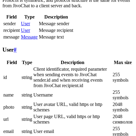
Protocol is symmetric, and protocol structure is the same for events
from JivoChat to a client server and back.
Field
Type
Description
sender
User
Message sender
recipient
User
Message recipient
message
Message
Message text
User
#
Field
Type
Description
Max size
Client identificator, required parameter
when sending events to JivoChat
255
id
string
sender.id and when receiving events
symbols
from JivoChat recipient.id
255
name
string
Username
symbols
User avatar URL, valid https or http
2048
photo
string
schemes
symbols
User page URL, valid https or http
2048
url
string
schemes
символов
255
email
string
User email
symbols