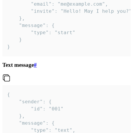
		"email": "me@example.com",

		"invite": "Hello! May I help you?"

	},

	"message": {

		"type": "start"

	}

}
Text message
#
{

	"sender": {

		"id": "001"

	},

	"message": {

		"type": "text",
