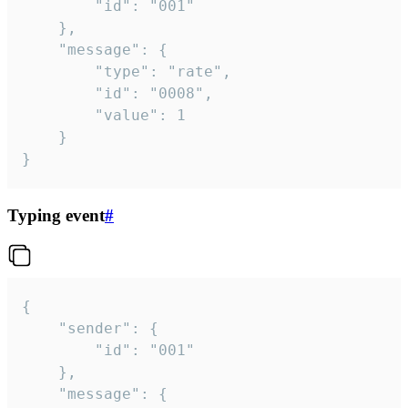
		"id": "001"

	},

	"message": {

		"type": "rate",

		"id": "0008",

		"value": 1

	}

}
Typing event
#
{

	"sender": {

		"id": "001"

	},

	"message": {
