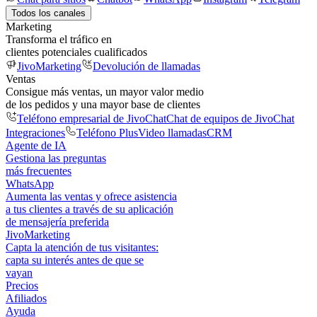
Todos los canales
Marketing
Transforma el tráfico en
clientes potenciales cualificados
JivoMarketing
Devolución de llamadas
Ventas
Consigue más ventas, un mayor valor medio
de los pedidos y una mayor base de clientes
Teléfono empresarial de JivoChat
Chat de equipos de JivoChat
Integraciones
Teléfono Plus
Video llamadas
CRM
Agente de IA
Gestiona las preguntas
más frecuentes
WhatsApp
Aumenta las ventas y ofrece asistencia
a tus clientes a través de su aplicación
de mensajería preferida
JivoMarketing
Capta la atención de tus visitantes:
capta su interés antes de que se
vayan
Precios
Afiliados
Ayuda