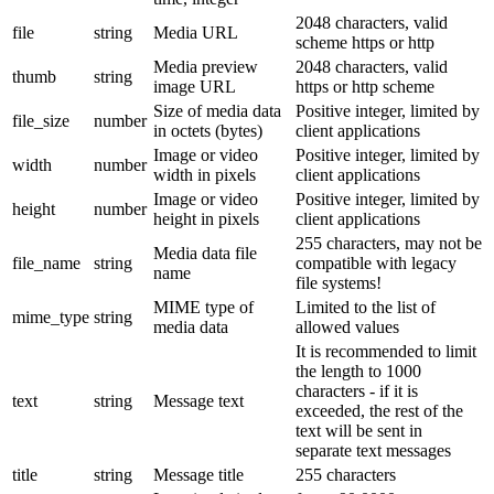
2048 characters, valid
file
string
Media URL
scheme https or http
Media preview
2048 characters, valid
thumb
string
image URL
https or http scheme
Size of media data
Positive integer, limited by
file_size
number
in octets (bytes)
client applications
Image or video
Positive integer, limited by
width
number
width in pixels
client applications
Image or video
Positive integer, limited by
height
number
height in pixels
client applications
255 characters, may not be
Media data file
file_name
string
compatible with legacy
name
file systems!
MIME type of
Limited to the list of
mime_type
string
media data
allowed values
It is recommended to limit
the length to 1000
characters - if it is
text
string
Message text
exceeded, the rest of the
text will be sent in
separate text messages
title
string
Message title
255 characters