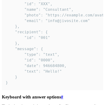
		"id": "XXX",

		"name": "Consultant",

		"photo": "https://example.com/avatar.png",

		"email": "info@jivosite.com"

	},

	"recipient": {

		"id": "001"

	},

	"message": {

		"type": "text",

		"id": "0000",

		"date": 946684800,

		"text": "Hello!"

	}

}
Keyboard with answer options
#