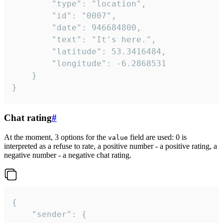
		"type": "location",

		"id": "0007",

		"date": 946684800,

		"text": "It's here.",

		"latitude": 53.3416484,

		"longitude": -6.2868531

	}

}
Chat rating
#
At the moment, 3 options for the
field are used: 0 is
value
interpreted as a refuse to rate, a positive number - a positive rating, a
negative number - a negative chat rating.
{

	"sender": {
