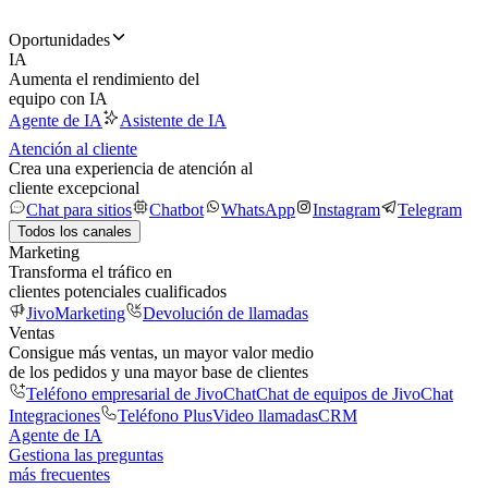
Oportunidades
IA
Aumenta el rendimiento del
equipo con IA
Agente de IA
Asistente de IA
Atención al cliente
Crea una experiencia de atención al
cliente excepcional
Chat para sitios
Chatbot
WhatsApp
Instagram
Telegram
Todos los canales
Marketing
Transforma el tráfico en
clientes potenciales cualificados
JivoMarketing
Devolución de llamadas
Ventas
Consigue más ventas, un mayor valor medio
de los pedidos y una mayor base de clientes
Teléfono empresarial de JivoChat
Chat de equipos de JivoChat
Integraciones
Teléfono Plus
Video llamadas
CRM
Agente de IA
Gestiona las preguntas
más frecuentes