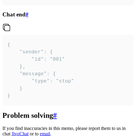
Chat end
#
{

	"sender": {

		"id": "001"

	},

	"message": {

		"type": "stop"

	}

}
Problem solving
#
If you find inaccuracies in this memo, please report them to us in
chat
JivoChat
or to
email
.