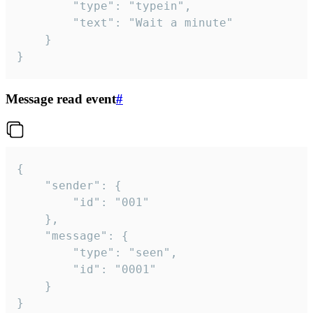
		"type": "typein",

		"text": "Wait a minute"

	}

}
Message read event
#
{

	"sender": {

		"id": "001"

	},

	"message": {

		"type": "seen",

		"id": "0001"

	}

}