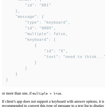
		"id": "001"

	},

	"message": {

		"type": "keyboard",

		"id": "0009",

		"multiple": false,

		"keyboard": [

			{

				"id": "X",

				"text": "need to think..."

			}

		]

	}

}
or more than one, if
.
multiple = true
If client’s app does not support a keyboard with answer options, it is
recommended to convert this type of message to a text list to display