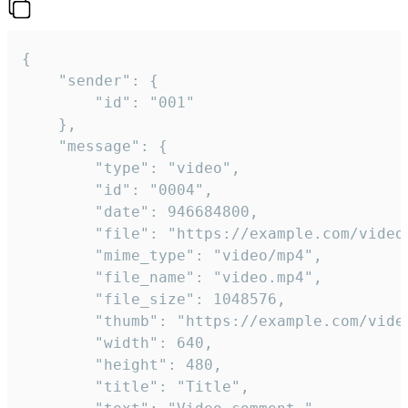
{

	"sender": {

		"id": "001"

	},

	"message": {

		"type": "video",

		"id": "0004",

		"date": 946684800,

		"file": "https://example.com/video.mp4",

		"mime_type": "video/mp4",

		"file_name": "video.mp4",

		"file_size": 1048576,

		"thumb": "https://example.com/video_thumb.png",

		"width": 640,

		"height": 480,

		"title": "Title",
