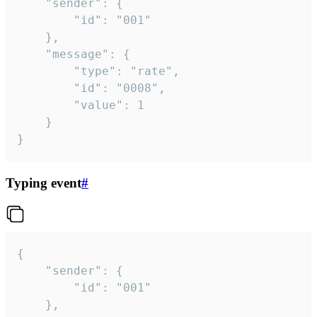
	"sender": {

		"id": "001"

	},

	"message": {

		"type": "rate",

		"id": "0008",

		"value": 1

	}

}
Typing event
#
{

	"sender": {

		"id": "001"

	},
