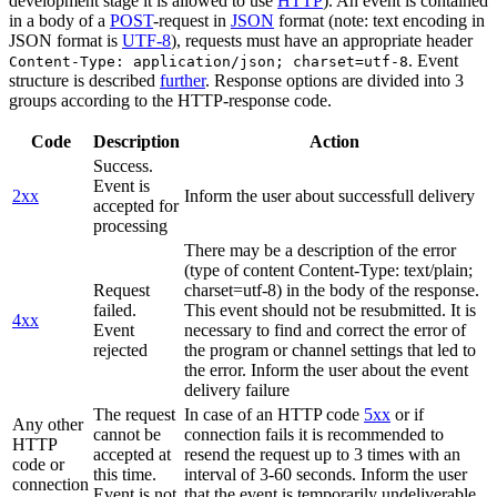
development stage it is allowed to use
HTTP
). An event is contained
in a body of a
POST
-request in
JSON
format (note: text encoding in
JSON format is
UTF-8
), requests must have an appropriate header
. Event
Content-Type: application/json; charset=utf-8
structure is described
further
. Response options are divided into 3
groups according to the HTTP-response code.
Code
Description
Action
Success.
Event is
2xx
Inform the user about successfull delivery
accepted for
processing
There may be a description of the error
(type of content Content-Type: text/plain;
Request
charset=utf-8) in the body of the response.
failed.
This event should not be resubmitted. It is
4xx
Event
necessary to find and correct the error of
rejected
the program or channel settings that led to
the error. Inform the user about the event
delivery failure
The request
In case of an HTTP code
5xx
or if
Any other
cannot be
connection fails it is recommended to
HTTP
accepted at
resend the request up to 3 times with an
code or
this time.
interval of 3-60 seconds. Inform the user
connection
Event is not
that the event is temporarily undeliverable.