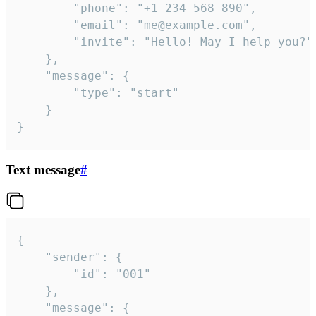
		"phone": "+1 234 568 890",

		"email": "me@example.com",

		"invite": "Hello! May I help you?"

	},

	"message": {

		"type": "start"

	}

}
Text message
#
{

	"sender": {

		"id": "001"

	},

	"message": {
