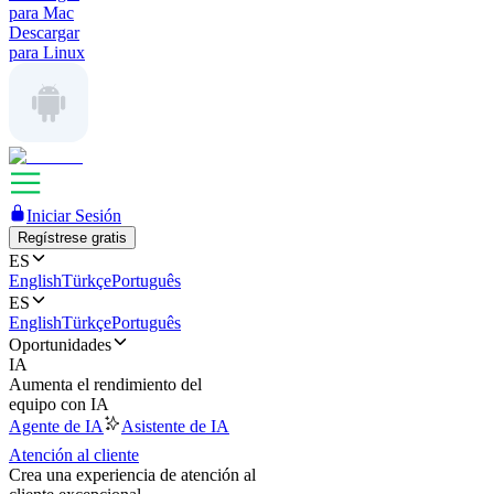
para Mac
Descargar
para Linux
Iniciar Sesión
Regístrese gratis
ES
English
Türkçe
Português
ES
English
Türkçe
Português
Oportunidades
IA
Aumenta el rendimiento del
equipo con IA
Agente de IA
Asistente de IA
Atención al cliente
Crea una experiencia de atención al