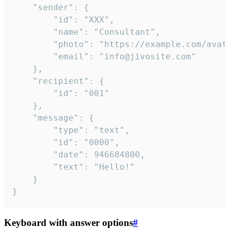
	"sender": {

		"id": "XXX",

		"name": "Consultant",

		"photo": "https://example.com/avatar.png",

		"email": "info@jivosite.com"

	},

	"recipient": {

		"id": "001"

	},

	"message": {

		"type": "text",

		"id": "0000",

		"date": 946684800,

		"text": "Hello!"

	}

}
Keyboard with answer options
#