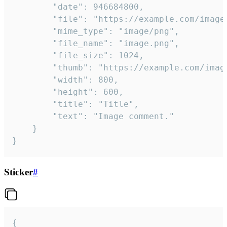
		"date": 946684800,

		"file": "https://example.com/image.png",

		"mime_type": "image/png",

		"file_name": "image.png",

		"file_size": 1024,

		"thumb": "https://example.com/image_thumb.png",

		"width": 800,

		"height": 600,

		"title": "Title",

		"text": "Image comment."

	}

}
Sticker
#
{
