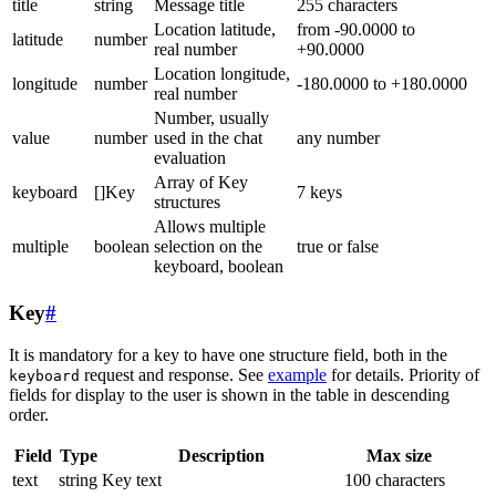
title
string
Message title
255 characters
Location latitude,
from -90.0000 to
latitude
number
real number
+90.0000
Location longitude,
longitude
number
-180.0000 to +180.0000
real number
Number, usually
value
number
used in the chat
any number
evaluation
Array of Key
keyboard
[]Key
7 keys
structures
Allows multiple
multiple
boolean
selection on the
true or false
keyboard, boolean
Key
#
It is mandatory for a key to have one structure field, both in the
request and response. See
example
for details. Priority of
keyboard
fields for display to the user is shown in the table in descending
order.
Field
Type
Description
Max size
text
string
Key text
100 characters