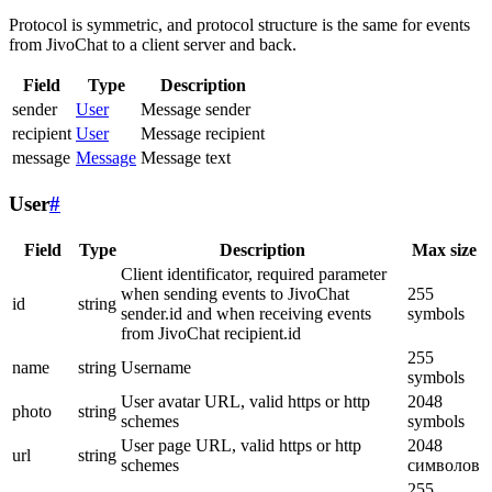
Protocol is symmetric, and protocol structure is the same for events
from JivoChat to a client server and back.
Field
Type
Description
sender
User
Message sender
recipient
User
Message recipient
message
Message
Message text
User
#
Field
Type
Description
Max size
Client identificator, required parameter
when sending events to JivoChat
255
id
string
sender.id and when receiving events
symbols
from JivoChat recipient.id
255
name
string
Username
symbols
User avatar URL, valid https or http
2048
photo
string
schemes
symbols
User page URL, valid https or http
2048
url
string
schemes
символов
255