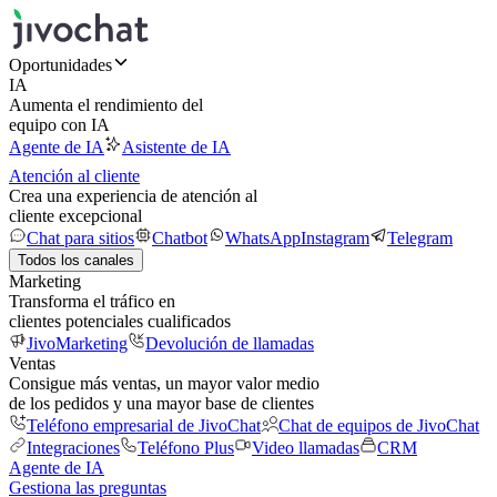
Oportunidades
IA
Aumenta el rendimiento del
equipo con IA
Agente de IA
Asistente de IA
Atención al cliente
Crea una experiencia de atención al
cliente excepcional
Chat para sitios
Chatbot
WhatsApp
Instagram
Telegram
Todos los canales
Marketing
Transforma el tráfico en
clientes potenciales cualificados
JivoMarketing
Devolución de llamadas
Ventas
Consigue más ventas, un mayor valor medio
de los pedidos y una mayor base de clientes
Teléfono empresarial de JivoChat
Chat de equipos de JivoChat
Integraciones
Teléfono Plus
Video llamadas
CRM
Agente de IA
Gestiona las preguntas