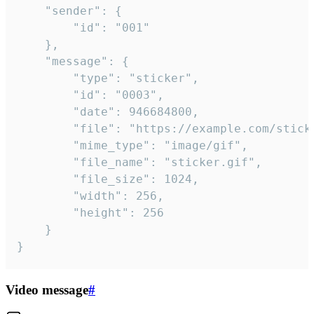
	"sender": {

		"id": "001"

	},

	"message": {

		"type": "sticker",

		"id": "0003",

		"date": 946684800,

		"file": "https://example.com/sticker.gif",

		"mime_type": "image/gif",

		"file_name": "sticker.gif",

		"file_size": 1024,

		"width": 256,

		"height": 256

	}

}
Video message
#