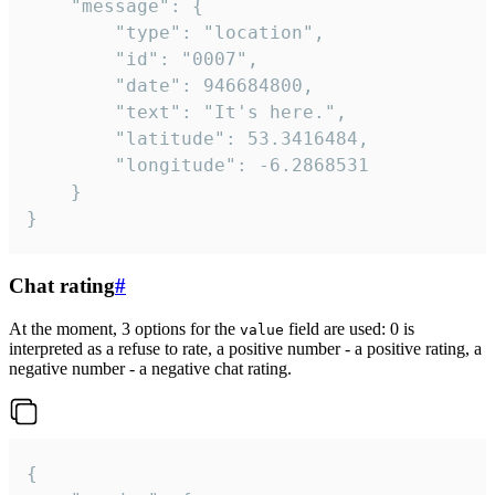
	"message": {

		"type": "location",

		"id": "0007",

		"date": 946684800,

		"text": "It's here.",

		"latitude": 53.3416484,

		"longitude": -6.2868531

	}

}
Chat rating
#
At the moment, 3 options for the
field are used: 0 is
value
interpreted as a refuse to rate, a positive number - a positive rating, a
negative number - a negative chat rating.
{
