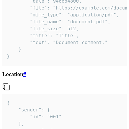
		"date": 946684800,

		"file": "https://example.com/document.pdf",

		"mime_type": "application/pdf",

		"file_name": "document.pdf",

		"file_size": 512,

		"title": "Title",

		"text": "Document comment."

	}

}
Location
#
{

	"sender": {

		"id": "001"

	},
