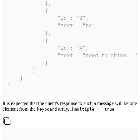
			},

			{

				"id": "2",

				"text": "no"

			},

			{

				"id": "X",

				"text": "need to think..."

			}

		]

	}

}
It is expected that the client's response to such a message will be one
element from the
array, if
:
keyboard
multiple != true
{
