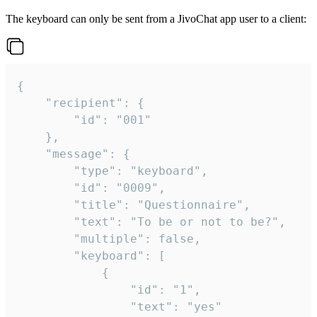
The keyboard can only be sent from a JivoChat app user to a client:
{

	"recipient": {

		"id": "001"

	},

	"message": {

		"type": "keyboard",

		"id": "0009",

		"title": "Questionnaire",

		"text": "To be or not to be?",

		"multiple": false,

		"keyboard": [

			{

				"id": "1",

				"text": "yes"
