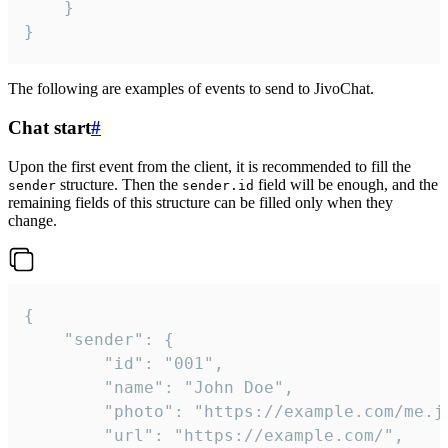
	}

}
The following are examples of events to send to JivoChat.
Chat start
#
Upon the first event from the client, it is recommended to fill the
structure. Then the
field will be enough, and the
sender
sender.id
remaining fields of this structure can be filled only when they
change.
{

	"sender": {

		"id": "001",

		"name": "John Doe",

		"photo": "https://example.com/me.jpg",

		"url": "https://example.com/",
