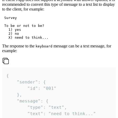
recommended to convert this type of message to a text list to display
to the client, for example:
 Survey

 To be or not to be?

   1) yes

   2) no

The response to the
message can be a text message, for
keyboard
example:
{

	"sender": {

		"id": "001"

	},

	"message": {

		"type": "text",

		"text": "need to think..."
