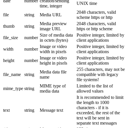
date
number
creation/sending
UNIX time
time, integer
2048 characters, valid
file
string
Media URL
scheme https or http
Media preview
2048 characters, valid
thumb
string
image URL
https or http scheme
Size of media data
Positive integer, limited by
file_size
number
in octets (bytes)
client applications
Image or video
Positive integer, limited by
width
number
width in pixels
client applications
Image or video
Positive integer, limited by
height
number
height in pixels
client applications
255 characters, may not be
Media data file
file_name
string
compatible with legacy
name
file systems!
MIME type of
Limited to the list of
mime_type
string
media data
allowed values
It is recommended to limit
the length to 1000
characters - if it is
text
string
Message text
exceeded, the rest of the
text will be sent in
separate text messages