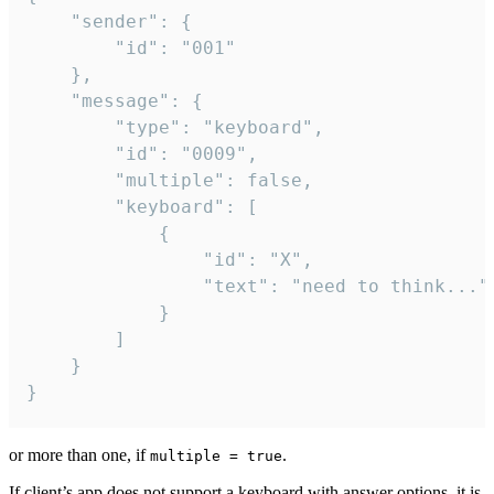
	"sender": {

		"id": "001"

	},

	"message": {

		"type": "keyboard",

		"id": "0009",

		"multiple": false,

		"keyboard": [

			{

				"id": "X",

				"text": "need to think..."

			}

		]

	}

}
or more than one, if
.
multiple = true
If client’s app does not support a keyboard with answer options, it is