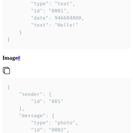
		"type": "text",

		"id": "0001",

		"date": 946684800,

		"text": "Hello!"

	}

}
Image
#
{

	"sender": {

		"id": "001"

	},

	"message": {

		"type": "photo",

		"id": "0002",
