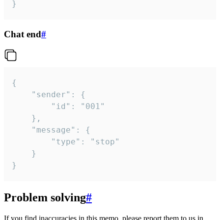
}
Chat end
#
{

	"sender": {

		"id": "001"

	},

	"message": {

		"type": "stop"

	}

}
Problem solving
#
If you find inaccuracies in this memo, please report them to us in