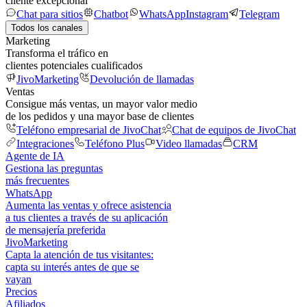
cliente excepcional
Chat para sitios
Chatbot
WhatsApp
Instagram
Telegram
Todos los canales
Marketing
Transforma el tráfico en
clientes potenciales cualificados
JivoMarketing
Devolución de llamadas
Ventas
Consigue más ventas, un mayor valor medio
de los pedidos y una mayor base de clientes
Teléfono empresarial de JivoChat
Chat de equipos de JivoChat
Integraciones
Teléfono Plus
Video llamadas
CRM
Agente de IA
Gestiona las preguntas
más frecuentes
WhatsApp
Aumenta las ventas y ofrece asistencia
a tus clientes a través de su aplicación
de mensajería preferida
JivoMarketing
Capta la atención de tus visitantes:
capta su interés antes de que se
vayan
Precios
Afiliados