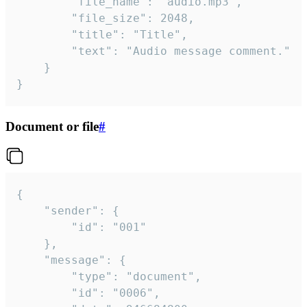
		"file_name": "audio.mp3",

		"file_size": 2048,

		"title": "Title",

		"text": "Audio message comment."

	}

}
Document or file
#
{

	"sender": {

		"id": "001"

	},

	"message": {

		"type": "document",

		"id": "0006",
