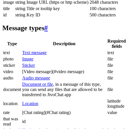
image
string
Image URL (https or http scheme)
2048 characters
title
string
Title or tooltip key
100 characters
id
string
Key ID
500 characters
Message types
#
Required
Type
Description
fields
text
Text message
text
photo
Image
file
sticker
Sticker
file
video
[Video message](#video message)
file
audio
Audio message
file
Document or file
, in a message of this type,
document
you can send any files that are allowed to be
file
transferred to JivoChat app
latitude
location
Location
longitude
rate
[Chat rating](#Chat rating)
value
that was
id
read