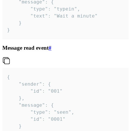
	"message": {

		"type": "typein",

		"text": "Wait a minute"

	}

}
Message read event
#
{

	"sender": {

		"id": "001"

	},

	"message": {

		"type": "seen",

		"id": "0001"

	}
