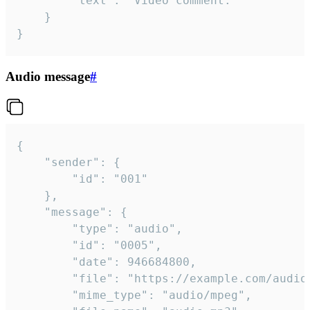
		"text": "Video comment."

	}

}
Audio message
#
{

	"sender": {

		"id": "001"

	},

	"message": {

		"type": "audio",

		"id": "0005",

		"date": 946684800,

		"file": "https://example.com/audio.mp3",

		"mime_type": "audio/mpeg",
