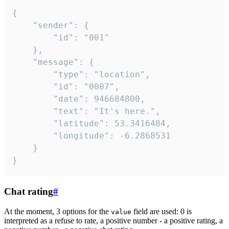
{

	"sender": {

		"id": "001"

	},

	"message": {

		"type": "location",

		"id": "0007",

		"date": 946684800,

		"text": "It's here.",

		"latitude": 53.3416484,

		"longitude": -6.2868531

	}

}
Chat rating
#
At the moment, 3 options for the
field are used: 0 is
value
interpreted as a refuse to rate, a positive number - a positive rating, a