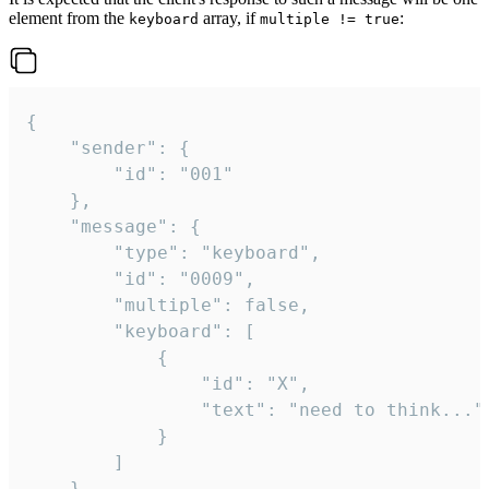
element from the
array, if
:
keyboard
multiple != true
{

	"sender": {

		"id": "001"

	},

	"message": {

		"type": "keyboard",

		"id": "0009",

		"multiple": false,

		"keyboard": [

			{

				"id": "X",

				"text": "need to think..."

			}

		]

	}
