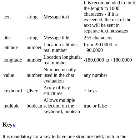
It is recommended to limit
the length to 1000
characters - if it is
text
string
Message text
exceeded, the rest of the
text will be sent in
separate text messages
title
string
Message title
255 characters
Location latitude,
from -90.0000 to
latitude
number
real number
+90.0000
Location longitude,
longitude
number
-180.0000 to +180.0000
real number
Number, usually
value
number
used in the chat
any number
evaluation
Array of Key
keyboard
[]Key
7 keys
structures
Allows multiple
multiple
boolean
selection on the
true or false
keyboard, boolean
Key
#
It is mandatory for a key to have one structure field, both in the