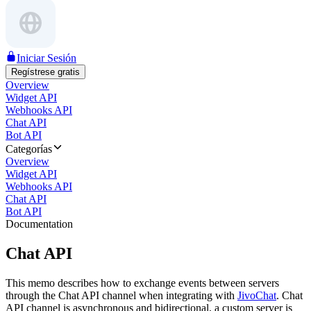
Iniciar Sesión
Regístrese gratis
Overview
Widget API
Webhooks API
Chat API
Bot API
Categorías
Overview
Widget API
Webhooks API
Chat API
Bot API
Documentation
Chat API
This memo describes how to exchange events between servers
through the Chat API channel when integrating with
JivoChat
. Chat
API channel is asynchronous and bidirectional, a custom server is