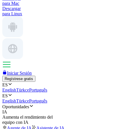
para Mac
Descargar
para Linux
Iniciar Sesión
Regístrese gratis
ES
English
Türkçe
Português
ES
English
Türkçe
Português
Oportunidades
IA
Aumenta el rendimiento del
equipo con IA
Agente de IA
Asistente de IA