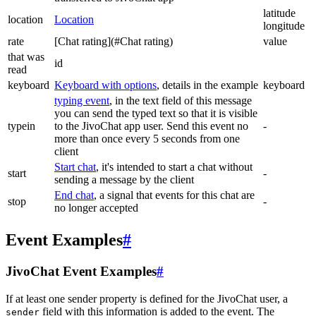
latitude
location
Location
longitude
rate
[Chat rating](#Chat rating)
value
that was
id
read
keyboard
Keyboard with options
, details in the example
keyboard
typing event
, in the text field of this message
you can send the typed text so that it is visible
typein
to the JivoChat app user. Send this event no
-
more than once every 5 seconds from one
client
Start chat
, it's intended to start a chat without
start
-
sending a message by the client
End chat
, a signal that events for this chat are
stop
-
no longer accepted
Event Examples
#
JivoChat Event Examples
#
If at least one sender property is defined for the JivoChat user, a
field with this information is added to the event. The
sender