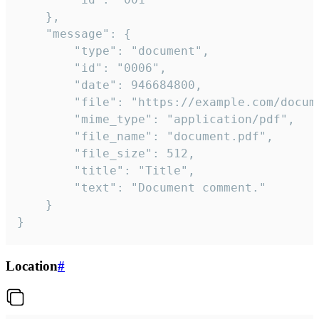
	},

	"message": {

		"type": "document",

		"id": "0006",

		"date": 946684800,

		"file": "https://example.com/document.pdf",

		"mime_type": "application/pdf",

		"file_name": "document.pdf",

		"file_size": 512,

		"title": "Title",

		"text": "Document comment."

	}

}
Location
#