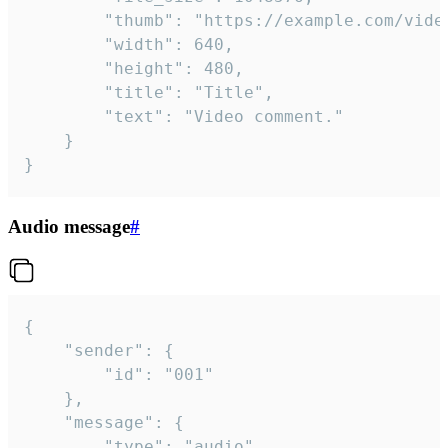
		"thumb": "https://example.com/video_thumb.png",

		"width": 640,

		"height": 480,

		"title": "Title",

		"text": "Video comment."

	}

}
Audio message
#
{

	"sender": {

		"id": "001"

	},

	"message": {

		"type": "audio",
