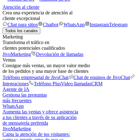
Atención al cliente
Crea una experiencia de atención al
cliente excepcional
Chat para sitios
Chatbot
WhatsApp
Instagram
Telegram
Todos los canales
Marketing
Transforma el tráfico en
clientes potenciales cualificados
JivoMarketing
Devolución de llamadas
Ventas
Consigue más ventas, un mayor valor medio
de los pedidos y una mayor base de clientes
Teléfono empresarial de JivoChat
Chat de equipos de JivoChat
Integraciones
Teléfono Plus
Video llamadas
CRM
Agente de IA
Gestiona las preguntas
más frecuentes
WhatsApp
Aumenta las ventas y ofrece asistencia
a tus clientes a través de su aplicación
de mensajería preferida
JivoMarketing
Capta la atención de tus visitantes:
capta su interés antes de que se