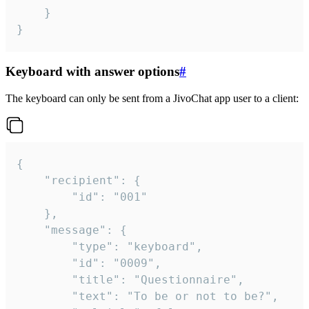
	}

}
Keyboard with answer options
#
The keyboard can only be sent from a JivoChat app user to a client:
{

	"recipient": {

		"id": "001"

	},

	"message": {

		"type": "keyboard",

		"id": "0009",

		"title": "Questionnaire",

		"text": "To be or not to be?",
