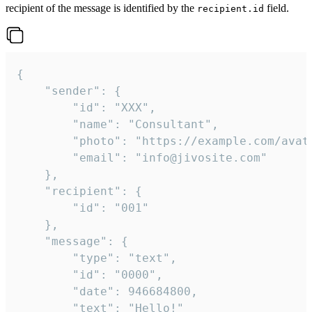
recipient of the message is identified by the
field.
recipient.id
{

	"sender": {

		"id": "XXX",

		"name": "Consultant",

		"photo": "https://example.com/avatar.png",

		"email": "info@jivosite.com"

	},

	"recipient": {

		"id": "001"

	},

	"message": {

		"type": "text",

		"id": "0000",

		"date": 946684800,

		"text": "Hello!"
