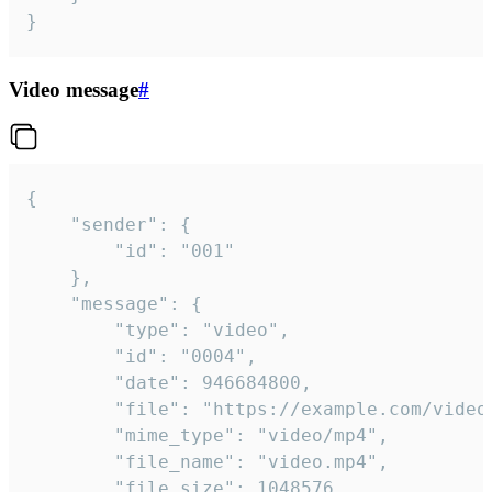
}
Video message
#
{

	"sender": {

		"id": "001"

	},

	"message": {

		"type": "video",

		"id": "0004",

		"date": 946684800,

		"file": "https://example.com/video.mp4",

		"mime_type": "video/mp4",

		"file_name": "video.mp4",

		"file_size": 1048576,
