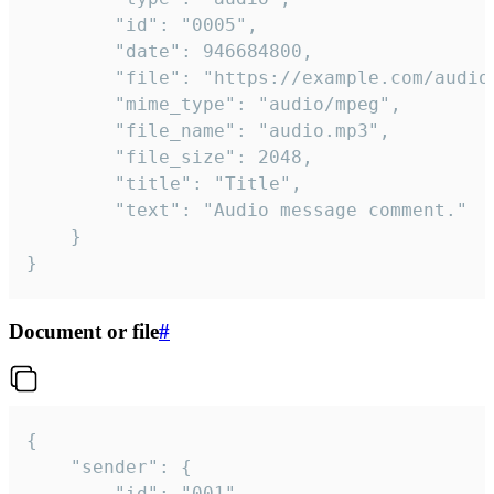
		"id": "0005",

		"date": 946684800,

		"file": "https://example.com/audio.mp3",

		"mime_type": "audio/mpeg",

		"file_name": "audio.mp3",

		"file_size": 2048,

		"title": "Title",

		"text": "Audio message comment."

	}

}
Document or file
#
{

	"sender": {

		"id": "001"
