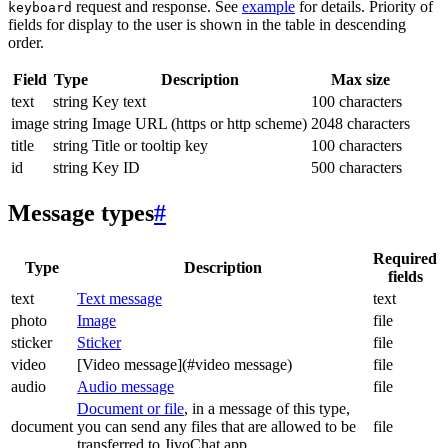
request and response. See
example
for details. Priority of
keyboard
fields for display to the user is shown in the table in descending
order.
Field
Type
Description
Max size
text
string
Key text
100 characters
image
string
Image URL (https or http scheme)
2048 characters
title
string
Title or tooltip key
100 characters
id
string
Key ID
500 characters
Message types
#
Required
Type
Description
fields
text
Text message
text
photo
Image
file
sticker
Sticker
file
video
[Video message](#video message)
file
audio
Audio message
file
Document or file
, in a message of this type,
document
you can send any files that are allowed to be
file
transferred to JivoChat app