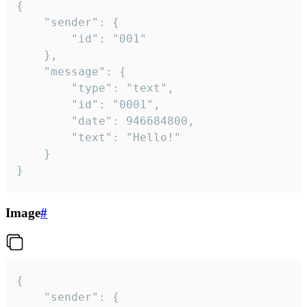
{

	"sender": {

		"id": "001"

	},

	"message": {

		"type": "text",

		"id": "0001",

		"date": 946684800,

		"text": "Hello!"

	}

}
Image
#
{

	"sender": {
