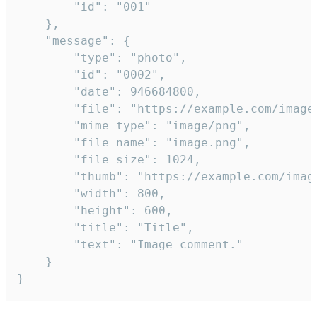
		"id": "001"

	},

	"message": {

		"type": "photo",

		"id": "0002",

		"date": 946684800,

		"file": "https://example.com/image.png",

		"mime_type": "image/png",

		"file_name": "image.png",

		"file_size": 1024,

		"thumb": "https://example.com/image_thumb.png",

		"width": 800,

		"height": 600,

		"title": "Title",

		"text": "Image comment."

	}

}