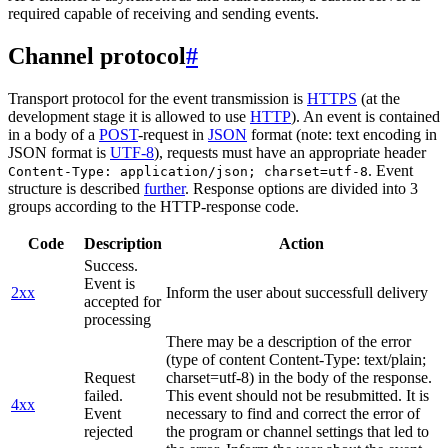
required capable of receiving and sending events.
Channel protocol
#
Transport protocol for the event transmission is
HTTPS
(at the
development stage it is allowed to use
HTTP
). An event is contained
in a body of a
POST
-request in
JSON
format (note: text encoding in
JSON format is
UTF-8
), requests must have an appropriate header
. Event
Content-Type: application/json; charset=utf-8
structure is described
further
. Response options are divided into 3
groups according to the HTTP-response code.
Code
Description
Action
Success.
Event is
2xx
Inform the user about successfull delivery
accepted for
processing
There may be a description of the error
(type of content Content-Type: text/plain;
Request
charset=utf-8) in the body of the response.
failed.
This event should not be resubmitted. It is
4xx
Event
necessary to find and correct the error of
rejected
the program or channel settings that led to