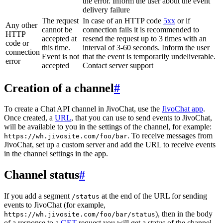
the error. Inform the user about the event
delivery failure
The request
In case of an HTTP code
5xx
or if
Any other
cannot be
connection fails it is recommended to
HTTP
accepted at
resend the request up to 3 times with an
code or
this time.
interval of 3-60 seconds. Inform the user
connection
Event is not
that the event is temporarily undeliverable.
error
accepted
Contact server support
Creation of a channel
#
To create a Chat API channel in JivoChat, use the
JivoChat app
.
Once created, a
URL
, that you can use to send events to JivoChat,
will be available to you in the settings of the channel, for example:
. To receive messages from
https://wh.jivosite.com/foo/bar
JivoChat, set up a custom server and add the URL to receive events
in the channel settings in the app.
Channel status
#
If you add a segment
at the end of the URL for sending
/status
events to JivoChat (for example,
), then in the body
https://wh.jivosite.com/foo/bar/status
of a response to a
GET
-request you will get a status of the channel,