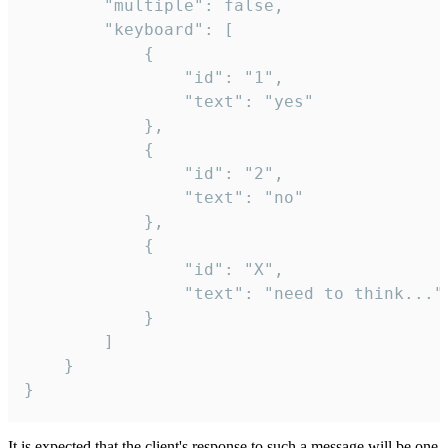
		"multiple": false,

		"keyboard": [

			{

				"id": "1",

				"text": "yes"

			},

			{

				"id": "2",

				"text": "no"

			},

			{

				"id": "X",

				"text": "need to think..."

			}

		]

	}

}
It is expected that the client's response to such a message will be one