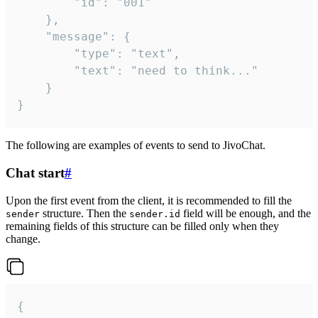
		"id": "001"

	},

	"message": {

		"type": "text",

		"text": "need to think..."

	}

}
The following are examples of events to send to JivoChat.
Chat start
#
Upon the first event from the client, it is recommended to fill the
structure. Then the
field will be enough, and the
sender
sender.id
remaining fields of this structure can be filled only when they
change.
{
