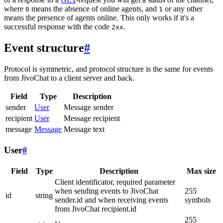
where
means the absence of online agents, and
or any other
0
1
means the presence of agents online. This only works if it's a
successful response with the code
.
2xx
Event structure
#
Protocol is symmetric, and protocol structure is the same for events
from JivoChat to a client server and back.
Field
Type
Description
sender
User
Message sender
recipient
User
Message recipient
message
Message
Message text
User
#
Field
Type
Description
Max size
Client identificator, required parameter
when sending events to JivoChat
255
id
string
sender.id and when receiving events
symbols
from JivoChat recipient.id
255