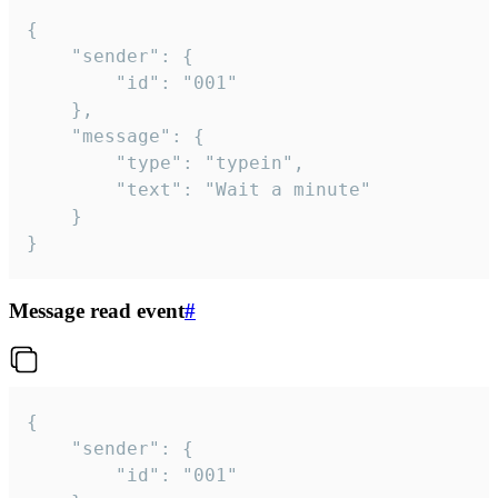
{

	"sender": {

		"id": "001"

	},

	"message": {

		"type": "typein",

		"text": "Wait a minute"

	}

}
Message read event
#
{

	"sender": {

		"id": "001"
