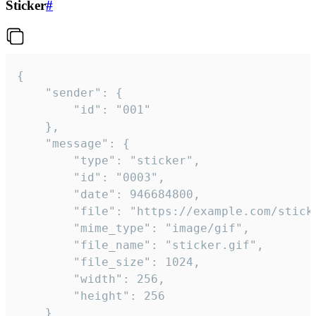
Sticker
#
{

	"sender": {

		"id": "001"

	},

	"message": {

		"type": "sticker",

		"id": "0003",

		"date": 946684800,

		"file": "https://example.com/sticker.gif",

		"mime_type": "image/gif",

		"file_name": "sticker.gif",

		"file_size": 1024,

		"width": 256,

		"height": 256

	}
