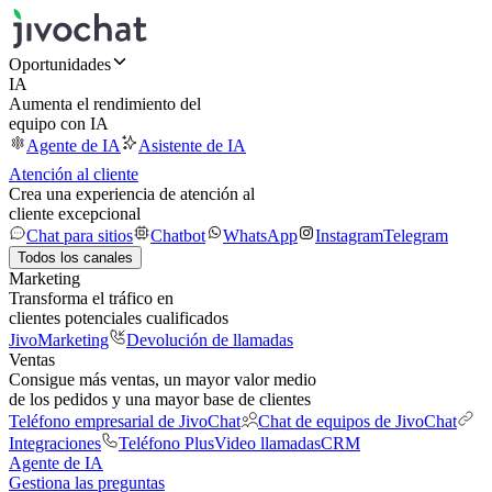
Oportunidades
IA
Aumenta el rendimiento del
equipo con IA
Agente de IA
Asistente de IA
Atención al cliente
Crea una experiencia de atención al
cliente excepcional
Chat para sitios
Chatbot
WhatsApp
Instagram
Telegram
Todos los canales
Marketing
Transforma el tráfico en
clientes potenciales cualificados
JivoMarketing
Devolución de llamadas
Ventas
Consigue más ventas, un mayor valor medio
de los pedidos y una mayor base de clientes
Teléfono empresarial de JivoChat
Chat de equipos de JivoChat
Integraciones
Teléfono Plus
Video llamadas
CRM
Agente de IA
Gestiona las preguntas