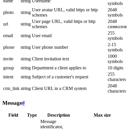
name
string
Username
symbols
User avatar URL, valid https or http
2048
photo
string
schemes
symbols
User page URL, valid https or http
2048
url
string
schemes
символов
255
email
string
User email
symbols
2-15
phone
string
User phone number
symbols
1000
invite
string
Client invitation text
symbols
group
string
Department a client applies to
10 digits
255
intent
string
Subject of a customer's request
characters
2048
crm_link
string
Client URL in a CRM system
characters
Message
#
Field
Type
Description
Max size
Message
identificator,