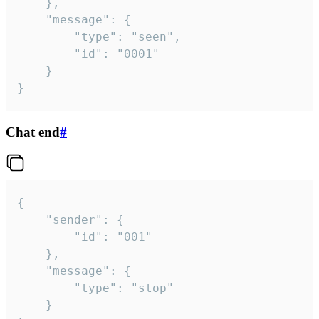
	},

	"message": {

		"type": "seen",

		"id": "0001"

	}

}
Chat end
#
{

	"sender": {

		"id": "001"

	},

	"message": {

		"type": "stop"

	}
