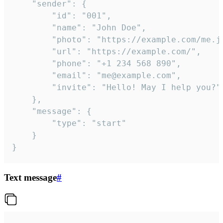
	"sender": {

		"id": "001",

		"name": "John Doe",

		"photo": "https://example.com/me.jpg",

		"url": "https://example.com/",

		"phone": "+1 234 568 890",

		"email": "me@example.com",

		"invite": "Hello! May I help you?"

	},

	"message": {

		"type": "start"

	}

}
Text message
#