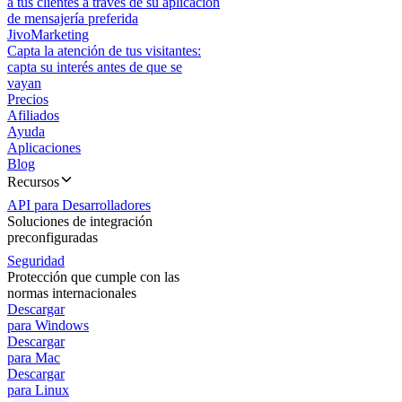
a tus clientes a través de su aplicación
de mensajería preferida
JivoMarketing
Capta la atención de tus visitantes:
capta su interés antes de que se
vayan
Precios
Afiliados
Ayuda
Aplicaciones
Blog
Recursos
API para Desarrolladores
Soluciones de integración
preconfiguradas
Seguridad
Protección que cumple con las
normas internacionales
Descargar
para Windows
Descargar
para Mac
Descargar
para Linux