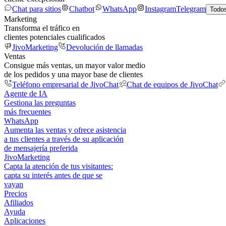
Chat para sitios
Chatbot
WhatsApp
Instagram
Telegram
Todos
Marketing
Transforma el tráfico en
clientes potenciales cualificados
JivoMarketing
Devolución de llamadas
Ventas
Consigue más ventas, un mayor valor medio
de los pedidos y una mayor base de clientes
Teléfono empresarial de JivoChat
Chat de equipos de JivoChat
Agente de IA
Gestiona las preguntas
más frecuentes
WhatsApp
Aumenta las ventas y ofrece asistencia
a tus clientes a través de su aplicación
de mensajería preferida
JivoMarketing
Capta la atención de tus visitantes:
capta su interés antes de que se
vayan
Precios
Afiliados
Ayuda
Aplicaciones