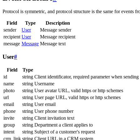
Protocol is symmetric, and protocol structure is the same for events fr
Field
Type
Description
sender
User
Message sender
recipient
User
Message recipient
message
Message
Message text
User
#
Field
Type
id
string
Client identificator, required parameter when sending
name
string
Username
photo
string
User avatar URL, valid https or http schemes
url
string
User page URL, valid https or http schemes
email
string
User email
phone
string
User phone number
invite
string
Client invitation text
group
string
Department a client applies to
intent
string
Subject of a customer's request
crm_link
string
Client URL in a CRM system