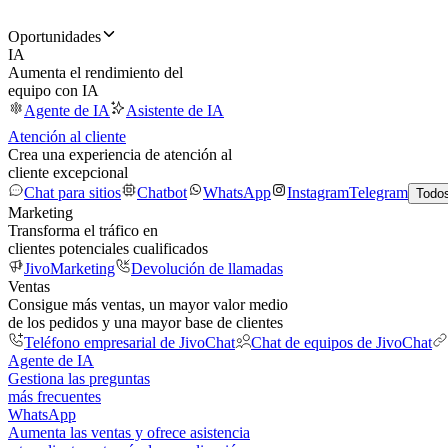
Oportunidades
IA
Aumenta el rendimiento del
equipo con IA
Agente de IA
Asistente de IA
Atención al cliente
Crea una experiencia de atención al
cliente excepcional
Chat para sitios
Chatbot
WhatsApp
Instagram
Telegram
Todos
Marketing
Transforma el tráfico en
clientes potenciales cualificados
JivoMarketing
Devolución de llamadas
Ventas
Consigue más ventas, un mayor valor medio
de los pedidos y una mayor base de clientes
Teléfono empresarial de JivoChat
Chat de equipos de JivoChat
Agente de IA
Gestiona las preguntas
más frecuentes
WhatsApp
Aumenta las ventas y ofrece asistencia