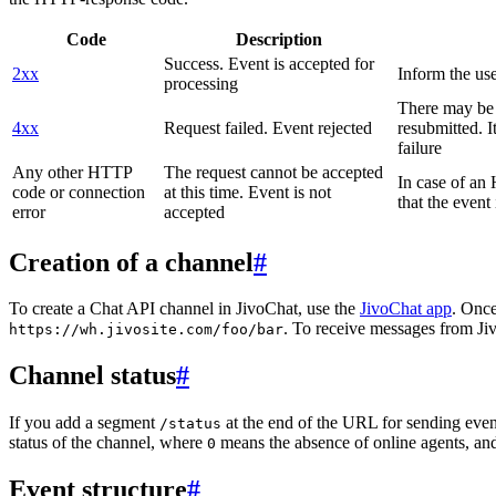
Code
Description
Success. Event is accepted for
2xx
Inform the use
processing
There may be a
4xx
Request failed. Event rejected
resubmitted. I
failure
Any other HTTP
The request cannot be accepted
In case of a
code or connection
at this time. Event is not
that the event
error
accepted
Creation of a channel
#
To create a Chat API channel in JivoChat, use the
JivoChat app
. Once
. To receive messages from Jiv
https://wh.jivosite.com/foo/bar
Channel status
#
If you add a segment
at the end of the URL for sending even
/status
status of the channel, where
means the absence of online agents, a
0
Event structure
#