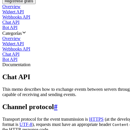
Regístrese gratis
Overview
Widget API
Webhooks API
Chat API
Bot API
Categorías
Overview
Widget API
Webhooks API
Chat API
Bot API
Documentation
Chat API
This memo describes how to exchange events between servers throug
capable of receiving and sending events.
Channel protocol
#
Transport protocol for the event transmission is
HTTPS
(at the develo
format is
UTF-8
), requests must have an appropriate header
Content
the HTTP-response code.