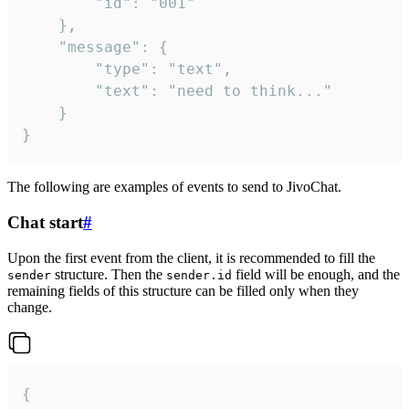
		"id": "001"

	},

	"message": {

		"type": "text",

		"text": "need to think..."

	}

}
The following are examples of events to send to JivoChat.
Chat start
#
Upon the first event from the client, it is recommended to fill the
structure. Then the
field will be enough, and the
sender
sender.id
remaining fields of this structure can be filled only when they
change.
{
