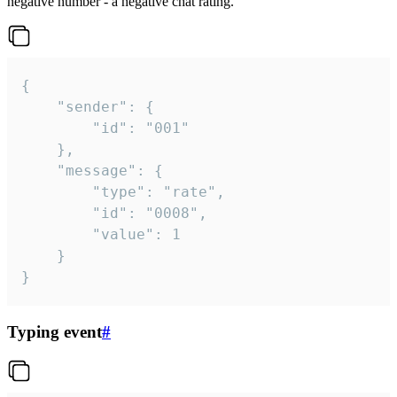
negative number - a negative chat rating.
{

	"sender": {

		"id": "001"

	},

	"message": {

		"type": "rate",

		"id": "0008",

		"value": 1

	}

}
Typing event
#