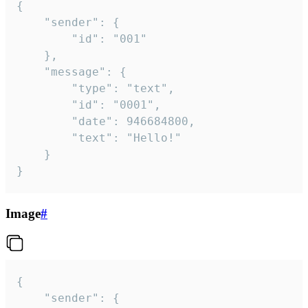
{

	"sender": {

		"id": "001"

	},

	"message": {

		"type": "text",

		"id": "0001",

		"date": 946684800,

		"text": "Hello!"

	}

}
Image
#
{

	"sender": {
