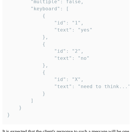
		"multiple": false,

		"keyboard": [

			{

				"id": "1",

				"text": "yes"

			},

			{

				"id": "2",

				"text": "no"

			},

			{

				"id": "X",

				"text": "need to think..."

			}

		]

	}

}
It is expected that the client's response to such a message will be one