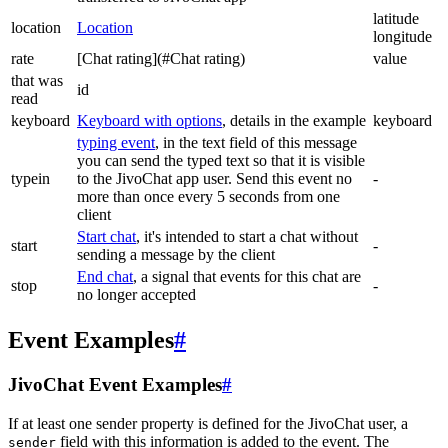
latitude
location
Location
longitude
rate
[Chat rating](#Chat rating)
value
that was
id
read
keyboard
Keyboard with options
, details in the example
keyboard
typing event
, in the text field of this message
you can send the typed text so that it is visible
typein
to the JivoChat app user. Send this event no
-
more than once every 5 seconds from one
client
Start chat
, it's intended to start a chat without
start
-
sending a message by the client
End chat
, a signal that events for this chat are
stop
-
no longer accepted
Event Examples
#
JivoChat Event Examples
#
If at least one sender property is defined for the JivoChat user, a
field with this information is added to the event. The
sender