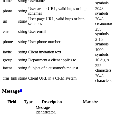
name
string
Username
symbols
User avatar URL, valid https or http
2048
photo
string
schemes
symbols
User page URL, valid https or http
2048
url
string
schemes
символов
255
email
string
User email
symbols
2-15
phone
string
User phone number
symbols
1000
invite
string
Client invitation text
symbols
group
string
Department a client applies to
10 digits
255
intent
string
Subject of a customer's request
characters
2048
crm_link
string
Client URL in a CRM system
characters
Message
#
Field
Type
Description
Max size
Message
identificator,