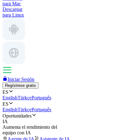
para Mac
Descargar
para Linux
Iniciar Sesión
Regístrese gratis
ES
English
Türkçe
Português
ES
English
Türkçe
Português
Oportunidades
IA
Aumenta el rendimiento del
equipo con IA
Agente de IA
Asistente de IA