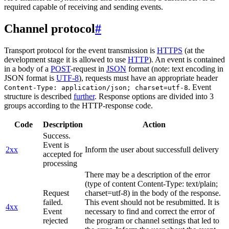
required capable of receiving and sending events.
Channel protocol
#
Transport protocol for the event transmission is
HTTPS
(at the
development stage it is allowed to use
HTTP
). An event is contained
in a body of a
POST
-request in
JSON
format (note: text encoding in
JSON format is
UTF-8
), requests must have an appropriate header
. Event
Content-Type: application/json; charset=utf-8
structure is described
further
. Response options are divided into 3
groups according to the HTTP-response code.
Code
Description
Action
Success.
Event is
2xx
Inform the user about successfull delivery
accepted for
processing
There may be a description of the error
(type of content Content-Type: text/plain;
Request
charset=utf-8) in the body of the response.
failed.
This event should not be resubmitted. It is
4xx
Event
necessary to find and correct the error of
rejected
the program or channel settings that led to