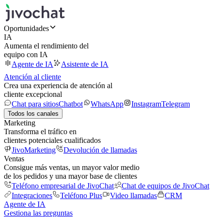
Oportunidades
IA
Aumenta el rendimiento del
equipo con IA
Agente de IA
Asistente de IA
Atención al cliente
Crea una experiencia de atención al
cliente excepcional
Chat para sitios
Chatbot
WhatsApp
Instagram
Telegram
Todos los canales
Marketing
Transforma el tráfico en
clientes potenciales cualificados
JivoMarketing
Devolución de llamadas
Ventas
Consigue más ventas, un mayor valor medio
de los pedidos y una mayor base de clientes
Teléfono empresarial de JivoChat
Chat de equipos de JivoChat
Integraciones
Teléfono Plus
Video llamadas
CRM
Agente de IA
Gestiona las preguntas