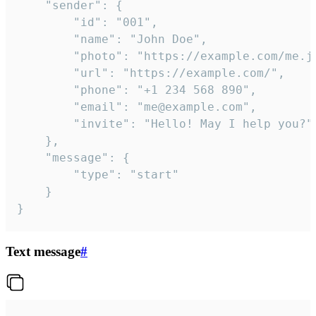
	"sender": {

		"id": "001",

		"name": "John Doe",

		"photo": "https://example.com/me.jpg",

		"url": "https://example.com/",

		"phone": "+1 234 568 890",

		"email": "me@example.com",

		"invite": "Hello! May I help you?"

	},

	"message": {

		"type": "start"

	}

}
Text message
#