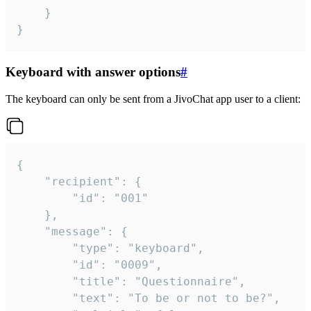
	}

}
Keyboard with answer options
#
The keyboard can only be sent from a JivoChat app user to a client:
{

	"recipient": {

		"id": "001"

	},

	"message": {

		"type": "keyboard",

		"id": "0009",

		"title": "Questionnaire",

		"text": "To be or not to be?",
