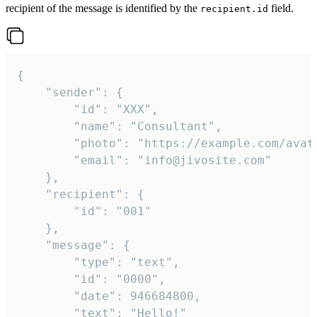
recipient of the message is identified by the
field.
recipient.id
{

	"sender": {

		"id": "XXX",

		"name": "Consultant",

		"photo": "https://example.com/avatar.png",

		"email": "info@jivosite.com"

	},

	"recipient": {

		"id": "001"

	},

	"message": {

		"type": "text",

		"id": "0000",

		"date": 946684800,

		"text": "Hello!"
