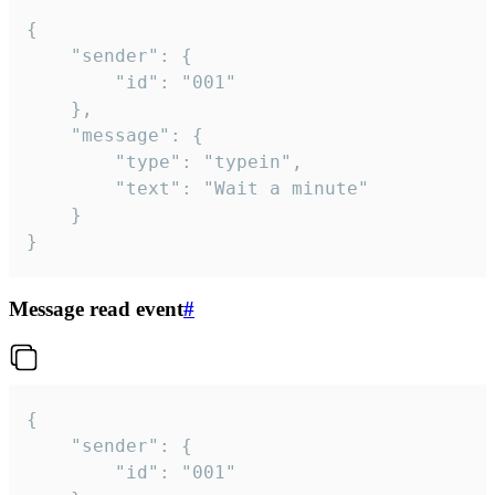
{

	"sender": {

		"id": "001"

	},

	"message": {

		"type": "typein",

		"text": "Wait a minute"

	}

}
Message read event
#
{

	"sender": {

		"id": "001"
