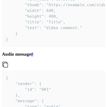
		"thumb": "https://example.com/video_thumb.png",

		"width": 640,

		"height": 480,

		"title": "Title",

		"text": "Video comment."

	}

}
Audio message
#
{

	"sender": {

		"id": "001"

	},

	"message": {

		"type": "audio",
