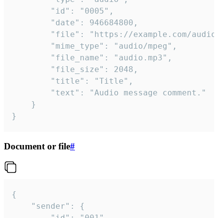
		"id": "0005",

		"date": 946684800,

		"file": "https://example.com/audio.mp3",

		"mime_type": "audio/mpeg",

		"file_name": "audio.mp3",

		"file_size": 2048,

		"title": "Title",

		"text": "Audio message comment."

	}

}
Document or file
#
{

	"sender": {

		"id": "001"
