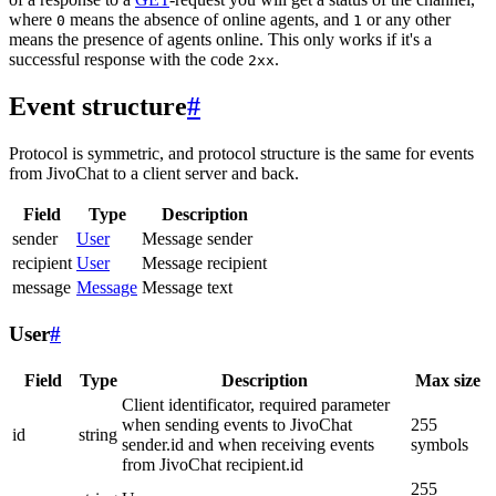
where
means the absence of online agents, and
or any other
0
1
means the presence of agents online. This only works if it's a
successful response with the code
.
2xx
Event structure
#
Protocol is symmetric, and protocol structure is the same for events
from JivoChat to a client server and back.
Field
Type
Description
sender
User
Message sender
recipient
User
Message recipient
message
Message
Message text
User
#
Field
Type
Description
Max size
Client identificator, required parameter
when sending events to JivoChat
255
id
string
sender.id and when receiving events
symbols
from JivoChat recipient.id
255