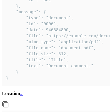
	},

	"message": {

		"type": "document",

		"id": "0006",

		"date": 946684800,

		"file": "https://example.com/document.pdf",

		"mime_type": "application/pdf",

		"file_name": "document.pdf",

		"file_size": 512,

		"title": "Title",

		"text": "Document comment."

	}

}
Location
#