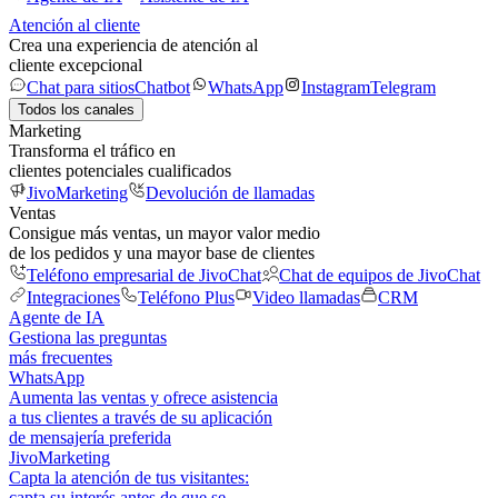
Atención al cliente
Crea una experiencia de atención al
cliente excepcional
Chat para sitios
Chatbot
WhatsApp
Instagram
Telegram
Todos los canales
Marketing
Transforma el tráfico en
clientes potenciales cualificados
JivoMarketing
Devolución de llamadas
Ventas
Consigue más ventas, un mayor valor medio
de los pedidos y una mayor base de clientes
Teléfono empresarial de JivoChat
Chat de equipos de JivoChat
Integraciones
Teléfono Plus
Video llamadas
CRM
Agente de IA
Gestiona las preguntas
más frecuentes
WhatsApp
Aumenta las ventas y ofrece asistencia
a tus clientes a través de su aplicación
de mensajería preferida
JivoMarketing
Capta la atención de tus visitantes:
capta su interés antes de que se