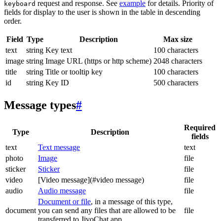
request and response. See
example
for details. Priority of
keyboard
fields for display to the user is shown in the table in descending
order.
Field
Type
Description
Max size
text
string
Key text
100 characters
image
string
Image URL (https or http scheme)
2048 characters
title
string
Title or tooltip key
100 characters
id
string
Key ID
500 characters
Message types
#
Required
Type
Description
fields
text
Text message
text
photo
Image
file
sticker
Sticker
file
video
[Video message](#video message)
file
audio
Audio message
file
Document or file
, in a message of this type,
document
you can send any files that are allowed to be
file
transferred to JivoChat app