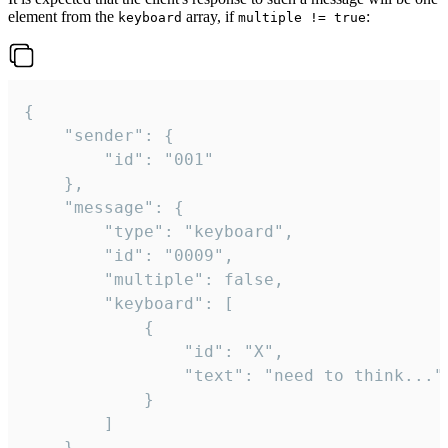
element from the
array, if
:
keyboard
multiple != true
{

	"sender": {

		"id": "001"

	},

	"message": {

		"type": "keyboard",

		"id": "0009",

		"multiple": false,

		"keyboard": [

			{

				"id": "X",

				"text": "need to think..."

			}

		]

	}
