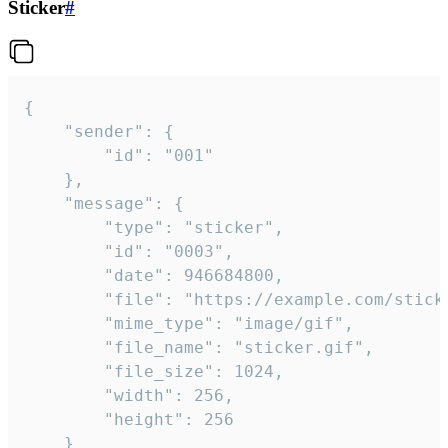
Sticker
#
{

	"sender": {

		"id": "001"

	},

	"message": {

		"type": "sticker",

		"id": "0003",

		"date": 946684800,

		"file": "https://example.com/sticker.gif",

		"mime_type": "image/gif",

		"file_name": "sticker.gif",

		"file_size": 1024,

		"width": 256,

		"height": 256

	}
