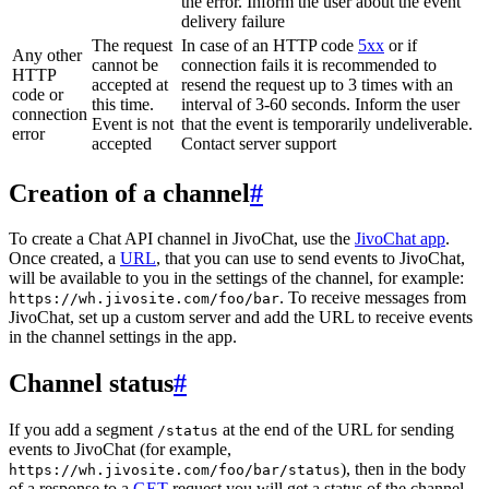
the error. Inform the user about the event
delivery failure
The request
In case of an HTTP code
5xx
or if
Any other
cannot be
connection fails it is recommended to
HTTP
accepted at
resend the request up to 3 times with an
code or
this time.
interval of 3-60 seconds. Inform the user
connection
Event is not
that the event is temporarily undeliverable.
error
accepted
Contact server support
Creation of a channel
#
To create a Chat API channel in JivoChat, use the
JivoChat app
.
Once created, a
URL
, that you can use to send events to JivoChat,
will be available to you in the settings of the channel, for example:
. To receive messages from
https://wh.jivosite.com/foo/bar
JivoChat, set up a custom server and add the URL to receive events
in the channel settings in the app.
Channel status
#
If you add a segment
at the end of the URL for sending
/status
events to JivoChat (for example,
), then in the body
https://wh.jivosite.com/foo/bar/status
of a response to a
GET
-request you will get a status of the channel,