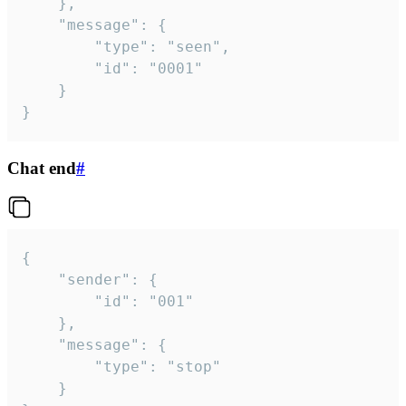
	},

	"message": {

		"type": "seen",

		"id": "0001"

	}

}
Chat end
#
{

	"sender": {

		"id": "001"

	},

	"message": {

		"type": "stop"

	}
