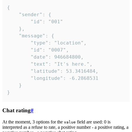
{

	"sender": {

		"id": "001"

	},

	"message": {

		"type": "location",

		"id": "0007",

		"date": 946684800,

		"text": "It's here.",

		"latitude": 53.3416484,

		"longitude": -6.2868531

	}

}
Chat rating
#
At the moment, 3 options for the
field are used: 0 is
value
interpreted as a refuse to rate, a positive number - a positive rating, a