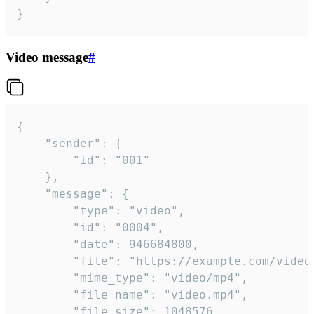
}
Video message
#
{

	"sender": {

		"id": "001"

	},

	"message": {

		"type": "video",

		"id": "0004",

		"date": 946684800,

		"file": "https://example.com/video.mp4",

		"mime_type": "video/mp4",

		"file_name": "video.mp4",

		"file_size": 1048576,
