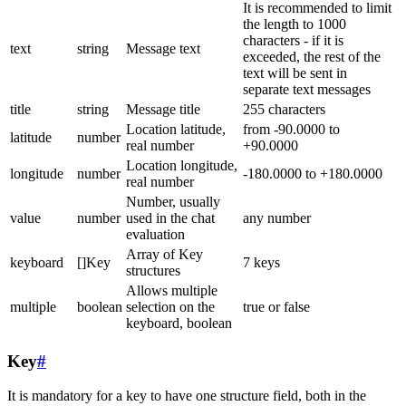
It is recommended to limit
the length to 1000
characters - if it is
text
string
Message text
exceeded, the rest of the
text will be sent in
separate text messages
title
string
Message title
255 characters
Location latitude,
from -90.0000 to
latitude
number
real number
+90.0000
Location longitude,
longitude
number
-180.0000 to +180.0000
real number
Number, usually
value
number
used in the chat
any number
evaluation
Array of Key
keyboard
[]Key
7 keys
structures
Allows multiple
multiple
boolean
selection on the
true or false
keyboard, boolean
Key
#
It is mandatory for a key to have one structure field, both in the