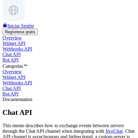
Iniciar Sesión
Regístrese gratis
Overview
Widget API
Webhooks API
Chat API
Bot API
Categorías
Overview
Widget API
Webhooks API
Chat API
Bot API
Documentation
Chat API
This memo describes how to exchange events between servers
through the Chat API channel when integrating with
JivoChat
. Chat
API channel is asynchronous and bidirectional, a custom server is