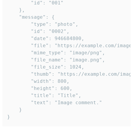
		"id": "001"

	},

	"message": {

		"type": "photo",

		"id": "0002",

		"date": 946684800,

		"file": "https://example.com/image.png",

		"mime_type": "image/png",

		"file_name": "image.png",

		"file_size": 1024,

		"thumb": "https://example.com/image_thumb.png",

		"width": 800,

		"height": 600,

		"title": "Title",

		"text": "Image comment."

	}

}