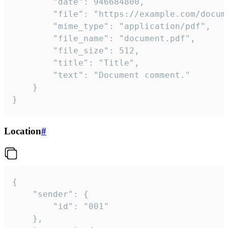
		"date": 946684800,

		"file": "https://example.com/document.pdf",

		"mime_type": "application/pdf",

		"file_name": "document.pdf",

		"file_size": 512,

		"title": "Title",

		"text": "Document comment."

	}

}
Location
#
{

	"sender": {

		"id": "001"

	},
