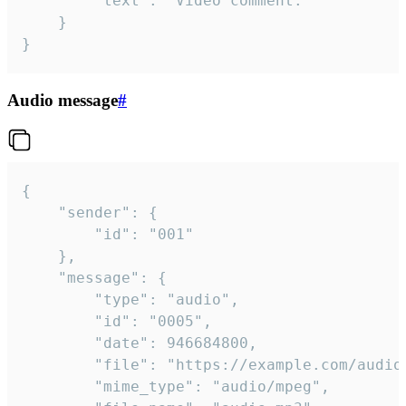
		"text": "Video comment."

	}

}
Audio message
#
{

	"sender": {

		"id": "001"

	},

	"message": {

		"type": "audio",

		"id": "0005",

		"date": 946684800,

		"file": "https://example.com/audio.mp3",

		"mime_type": "audio/mpeg",
