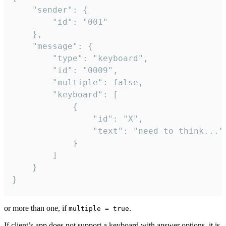
	"sender": {

		"id": "001"

	},

	"message": {

		"type": "keyboard",

		"id": "0009",

		"multiple": false,

		"keyboard": [

			{

				"id": "X",

				"text": "need to think..."

			}

		]

	}

}
or more than one, if
.
multiple = true
If client’s app does not support a keyboard with answer options, it is