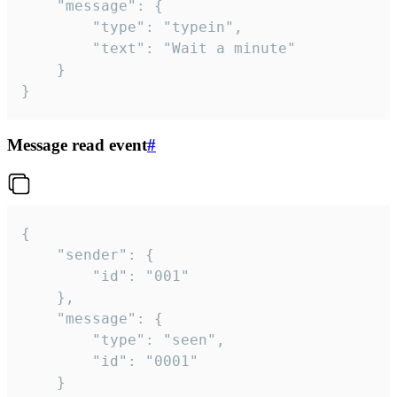
	"message": {

		"type": "typein",

		"text": "Wait a minute"

	}

}
Message read event
#
{

	"sender": {

		"id": "001"

	},

	"message": {

		"type": "seen",

		"id": "0001"

	}
