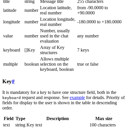
title
string
Message title
255 characters
Location latitude,
from -90.0000 to
latitude
number
real number
+90.0000
Location longitude,
longitude
number
-180.0000 to +180.0000
real number
Number, usually
value
number
used in the chat
any number
evaluation
Array of Key
keyboard
[]Key
7 keys
structures
Allows multiple
multiple
boolean
selection on the
true or false
keyboard, boolean
Key
#
It is mandatory for a key to have one structure field, both in the
request and response. See
example
for details. Priority of
keyboard
fields for display to the user is shown in the table in descending
order.
Field
Type
Description
Max size
text
string
Key text
100 characters