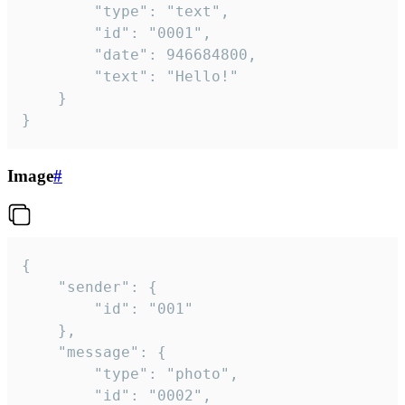
		"type": "text",

		"id": "0001",

		"date": 946684800,

		"text": "Hello!"

	}

}
Image
#
{

	"sender": {

		"id": "001"

	},

	"message": {

		"type": "photo",

		"id": "0002",
