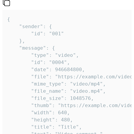
{

	"sender": {

		"id": "001"

	},

	"message": {

		"type": "video",

		"id": "0004",

		"date": 946684800,

		"file": "https://example.com/video.mp4",

		"mime_type": "video/mp4",

		"file_name": "video.mp4",

		"file_size": 1048576,

		"thumb": "https://example.com/video_thumb.png",

		"width": 640,

		"height": 480,

		"title": "Title",
