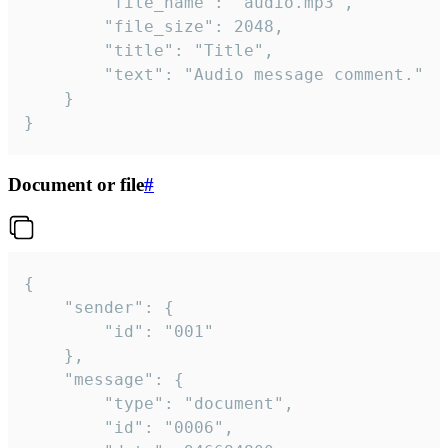
		"file_name": "audio.mp3",

		"file_size": 2048,

		"title": "Title",

		"text": "Audio message comment."

	}

}
Document or file
#
{

	"sender": {

		"id": "001"

	},

	"message": {

		"type": "document",

		"id": "0006",
