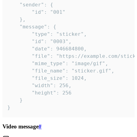
	"sender": {

		"id": "001"

	},

	"message": {

		"type": "sticker",

		"id": "0003",

		"date": 946684800,

		"file": "https://example.com/sticker.gif",

		"mime_type": "image/gif",

		"file_name": "sticker.gif",

		"file_size": 1024,

		"width": 256,

		"height": 256

	}

}
Video message
#