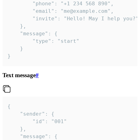
		"phone": "+1 234 568 890",

		"email": "me@example.com",

		"invite": "Hello! May I help you?"

	},

	"message": {

		"type": "start"

	}

}
Text message
#
{

	"sender": {

		"id": "001"

	},

	"message": {
