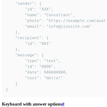
	"sender": {

		"id": "XXX",

		"name": "Consultant",

		"photo": "https://example.com/avatar.png",

		"email": "info@jivosite.com"

	},

	"recipient": {

		"id": "001"

	},

	"message": {

		"type": "text",

		"id": "0000",

		"date": 946684800,

		"text": "Hello!"

	}

}
Keyboard with answer options
#