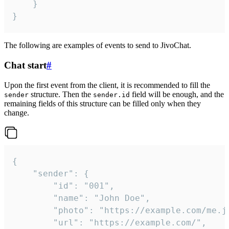
	}

}
The following are examples of events to send to JivoChat.
Chat start
#
Upon the first event from the client, it is recommended to fill the
structure. Then the
field will be enough, and the
sender
sender.id
remaining fields of this structure can be filled only when they
change.
{

	"sender": {

		"id": "001",

		"name": "John Doe",

		"photo": "https://example.com/me.jpg",

		"url": "https://example.com/",
