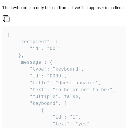
The keyboard can only be sent from a JivoChat app user to a client:
{

	"recipient": {

		"id": "001"

	},

	"message": {

		"type": "keyboard",

		"id": "0009",

		"title": "Questionnaire",

		"text": "To be or not to be?",

		"multiple": false,

		"keyboard": [

			{

				"id": "1",

				"text": "yes"
