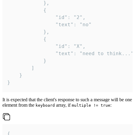
			},

			{

				"id": "2",

				"text": "no"

			},

			{

				"id": "X",

				"text": "need to think..."

			}

		]

	}

}
It is expected that the client's response to such a message will be one
element from the
array, if
:
keyboard
multiple != true
{
