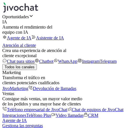
Oportunidades
IA
Aumenta el rendimiento del
equipo con IA
Agente de IA
Asistente de IA
Atención al cliente
Crea una experiencia de atención al
cliente excepcional
Chat para sitios
Chatbot
WhatsApp
Instagram
Telegram
Todos los canales
Marketing
Transforma el tráfico en
clientes potenciales cualificados
JivoMarketing
Devolución de llamadas
Ventas
Consigue más ventas, un mayor valor medio
de los pedidos y una mayor base de clientes
Teléfono empresarial de JivoChat
Chat de equipos de JivoChat
Integraciones
Teléfono Plus
Video llamadas
CRM
Agente de IA
Gestiona las preguntas