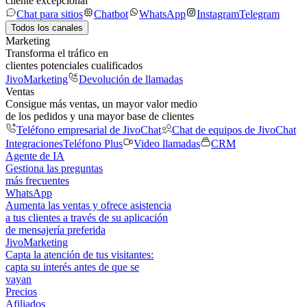
cliente excepcional
Chat para sitios
Chatbot
WhatsApp
Instagram
Telegram
Todos los canales
Marketing
Transforma el tráfico en
clientes potenciales cualificados
JivoMarketing
Devolución de llamadas
Ventas
Consigue más ventas, un mayor valor medio
de los pedidos y una mayor base de clientes
Teléfono empresarial de JivoChat
Chat de equipos de JivoChat
Integraciones
Teléfono Plus
Video llamadas
CRM
Agente de IA
Gestiona las preguntas
más frecuentes
WhatsApp
Aumenta las ventas y ofrece asistencia
a tus clientes a través de su aplicación
de mensajería preferida
JivoMarketing
Capta la atención de tus visitantes:
capta su interés antes de que se
vayan
Precios
Afiliados