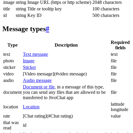
image
string
Image URL (https or http scheme)
2048 characters
title
string
Title or tooltip key
100 characters
id
string
Key ID
500 characters
Message types
#
Required
Type
Description
fields
text
Text message
text
photo
Image
file
sticker
Sticker
file
video
[Video message](#video message)
file
audio
Audio message
file
Document or file
, in a message of this type,
document
you can send any files that are allowed to be
file
transferred to JivoChat app
latitude
location
Location
longitude
rate
[Chat rating](#Chat rating)
value
that was
id
read