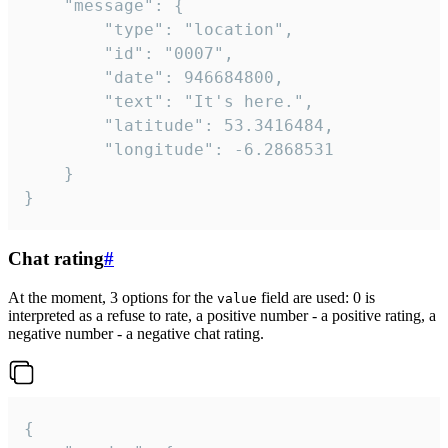
	"message": {

		"type": "location",

		"id": "0007",

		"date": 946684800,

		"text": "It's here.",

		"latitude": 53.3416484,

		"longitude": -6.2868531

	}

}
Chat rating
#
At the moment, 3 options for the
field are used: 0 is
value
interpreted as a refuse to rate, a positive number - a positive rating, a
negative number - a negative chat rating.
{
