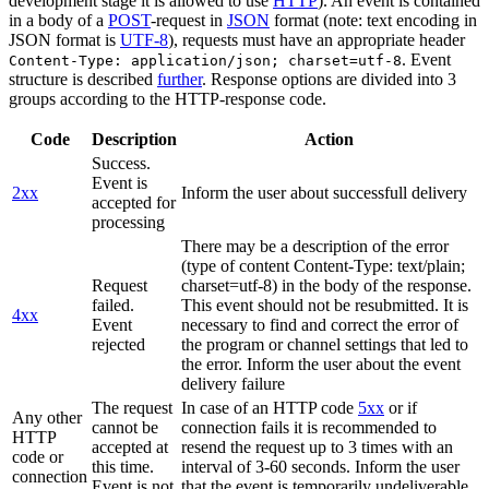
development stage it is allowed to use
HTTP
). An event is contained
in a body of a
POST
-request in
JSON
format (note: text encoding in
JSON format is
UTF-8
), requests must have an appropriate header
. Event
Content-Type: application/json; charset=utf-8
structure is described
further
. Response options are divided into 3
groups according to the HTTP-response code.
Code
Description
Action
Success.
Event is
2xx
Inform the user about successfull delivery
accepted for
processing
There may be a description of the error
(type of content Content-Type: text/plain;
Request
charset=utf-8) in the body of the response.
failed.
This event should not be resubmitted. It is
4xx
Event
necessary to find and correct the error of
rejected
the program or channel settings that led to
the error. Inform the user about the event
delivery failure
The request
In case of an HTTP code
5xx
or if
Any other
cannot be
connection fails it is recommended to
HTTP
accepted at
resend the request up to 3 times with an
code or
this time.
interval of 3-60 seconds. Inform the user
connection
Event is not
that the event is temporarily undeliverable.