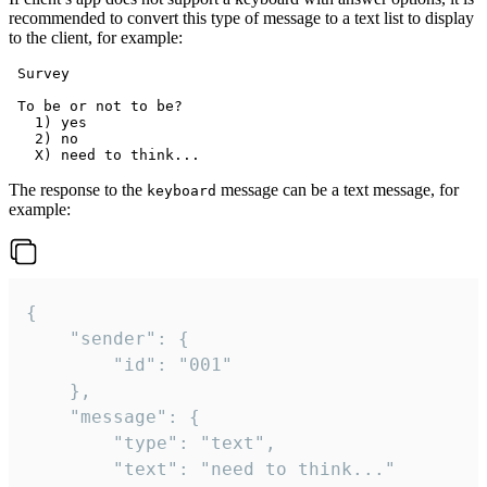
recommended to convert this type of message to a text list to display
to the client, for example:
 Survey

 To be or not to be?

   1) yes

   2) no

The response to the
message can be a text message, for
keyboard
example:
{

	"sender": {

		"id": "001"

	},

	"message": {

		"type": "text",

		"text": "need to think..."
