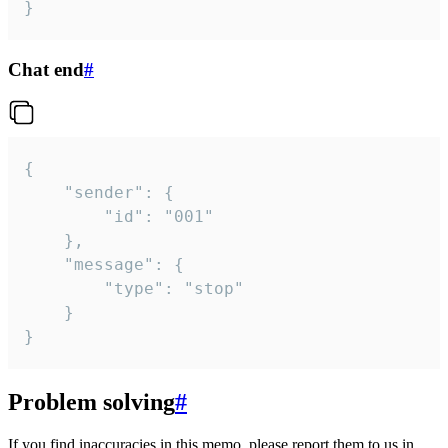
}
Chat end
#
{

	"sender": {

		"id": "001"

	},

	"message": {

		"type": "stop"

	}

}
Problem solving
#
If you find inaccuracies in this memo, please report them to us in