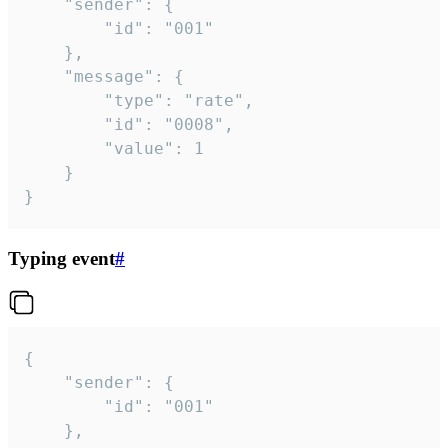
	"sender": {

		"id": "001"

	},

	"message": {

		"type": "rate",

		"id": "0008",

		"value": 1

	}

}
Typing event
#
{

	"sender": {

		"id": "001"

	},
