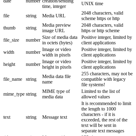
date
number
creation/sending
UNIX time
time, integer
2048 characters, valid
file
string
Media URL
scheme https or http
Media preview
2048 characters, valid
thumb
string
image URL
https or http scheme
Size of media data
Positive integer, limited by
file_size
number
in octets (bytes)
client applications
Image or video
Positive integer, limited by
width
number
width in pixels
client applications
Image or video
Positive integer, limited by
height
number
height in pixels
client applications
255 characters, may not be
Media data file
file_name
string
compatible with legacy
name
file systems!
MIME type of
Limited to the list of
mime_type
string
media data
allowed values
It is recommended to limit
the length to 1000
characters - if it is
text
string
Message text
exceeded, the rest of the
text will be sent in
separate text messages