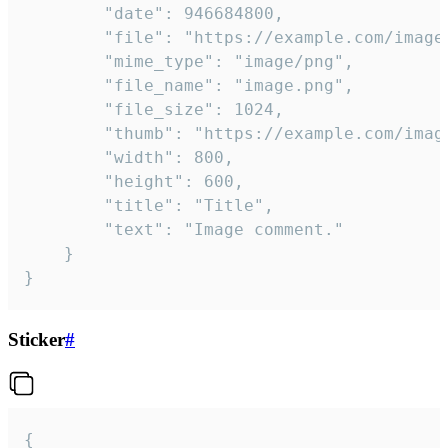
		"date": 946684800,

		"file": "https://example.com/image.png",

		"mime_type": "image/png",

		"file_name": "image.png",

		"file_size": 1024,

		"thumb": "https://example.com/image_thumb.png",

		"width": 800,

		"height": 600,

		"title": "Title",

		"text": "Image comment."

	}

}
Sticker
#
{
