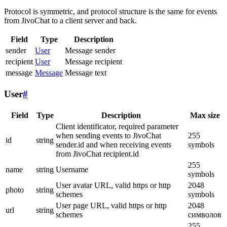
Protocol is symmetric, and protocol structure is the same for events
from JivoChat to a client server and back.
Field
Type
Description
sender
User
Message sender
recipient
User
Message recipient
message
Message
Message text
User
#
Field
Type
Description
Max size
Client identificator, required parameter
when sending events to JivoChat
255
id
string
sender.id and when receiving events
symbols
from JivoChat recipient.id
255
name
string
Username
symbols
User avatar URL, valid https or http
2048
photo
string
schemes
symbols
User page URL, valid https or http
2048
url
string
schemes
символов
255