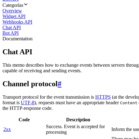
Categorías
Overview
Widget API
Webhooks API
Chat API
Bot API
Documentation
Chat API
This memo describes how to exchange events between servers throug
capable of receiving and sending events.
Channel protocol
#
Transport protocol for the event transmission is
HTTPS
(at the develo
format is
UTF-8
), requests must have an appropriate header
Content
the HTTP-response code.
Code
Description
Success. Event is accepted for
2xx
Inform the use
processing
There may be a