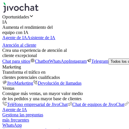
Oportunidades
IA
Aumenta el rendimiento del
equipo con IA
Agente de IA
Asistente de IA
Atención al cliente
Crea una experiencia de atención al
cliente excepcional
Chat para sitios
Chatbot
WhatsApp
Instagram
Telegram
Todos los 
Marketing
Transforma el tráfico en
clientes potenciales cualificados
JivoMarketing
Devolución de llamadas
Ventas
Consigue más ventas, un mayor valor medio
de los pedidos y una mayor base de clientes
Teléfono empresarial de JivoChat
Chat de equipos de JivoChat
Agente de IA
Gestiona las preguntas
más frecuentes
WhatsApp