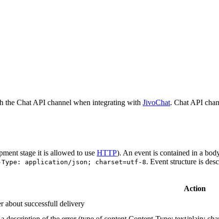
h the Chat API channel when integrating with
JivoChat
. Chat API chan
pment stage it is allowed to use
HTTP
). An event is contained in a bod
. Event structure is des
-Type: application/json; charset=utf-8
Action
r about successfull delivery
 description of the error (type of content Content-Type: text/plain; cha