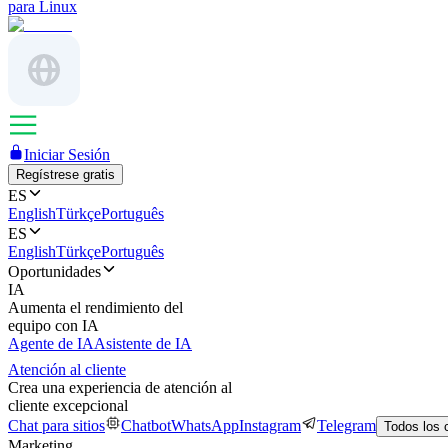
para Linux
Iniciar Sesión
Regístrese gratis
ES
English
Türkçe
Português
ES
English
Türkçe
Português
Oportunidades
IA
Aumenta el rendimiento del
equipo con IA
Agente de IA
Asistente de IA
Atención al cliente
Crea una experiencia de atención al
cliente excepcional
Chat para sitios
Chatbot
WhatsApp
Instagram
Telegram
Todos los 
Marketing