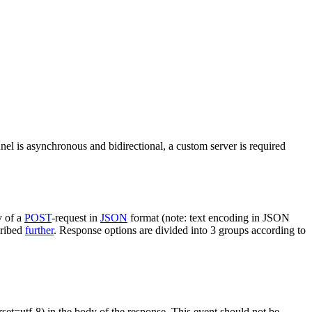
nel is asynchronous and bidirectional, a custom server is required
y of a
POST
-request in
JSON
format (note: text encoding in JSON
cribed
further
. Response options are divided into 3 groups according to
rset=utf-8) in the body of the response. This event should not be