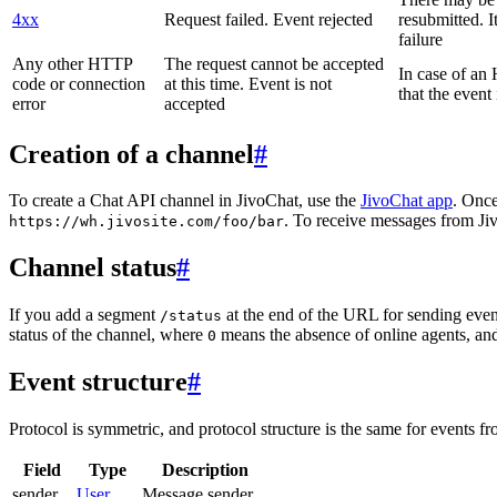
4xx
Request failed. Event rejected
resubmitted. I
failure
Any other HTTP
The request cannot be accepted
In case of a
code or connection
at this time. Event is not
that the event
error
accepted
Creation of a channel
#
To create a Chat API channel in JivoChat, use the
JivoChat app
. Once
. To receive messages from Jiv
https://wh.jivosite.com/foo/bar
Channel status
#
If you add a segment
at the end of the URL for sending even
/status
status of the channel, where
means the absence of online agents, a
0
Event structure
#
Protocol is symmetric, and protocol structure is the same for events fr
Field
Type
Description
sender
User
Message sender