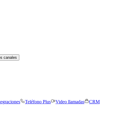
os canales
tegraciones
Teléfono Plus
Video llamadas
CRM