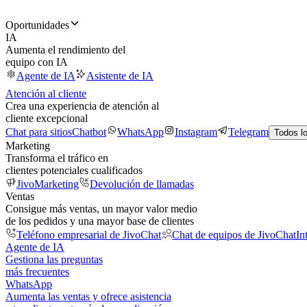
Oportunidades
IA
Aumenta el rendimiento del
equipo con IA
Agente de IA
Asistente de IA
Atención al cliente
Crea una experiencia de atención al
cliente excepcional
Chat para sitios
Chatbot
WhatsApp
Instagram
Telegram
Todos l
Marketing
Transforma el tráfico en
clientes potenciales cualificados
JivoMarketing
Devolución de llamadas
Ventas
Consigue más ventas, un mayor valor medio
de los pedidos y una mayor base de clientes
Teléfono empresarial de JivoChat
Chat de equipos de JivoChat
In
Agente de IA
Gestiona las preguntas
más frecuentes
WhatsApp
Aumenta las ventas y ofrece asistencia