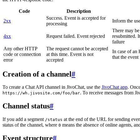
Code
Description
Success. Event is accepted for
2xx
Inform the use
processing
There may be a
4xx
Request failed. Event rejected
resubmitted. I
failure
Any other HTTP
The request cannot be accepted
In case of a
code or connection
at this time. Event is not
that the event
error
accepted
Creation of a channel
#
To create a Chat API channel in JivoChat, use the
JivoChat app
. Once
. To receive messages from Jiv
https://wh.jivosite.com/foo/bar
Channel status
#
If you add a segment
at the end of the URL for sending even
/status
status of the channel, where
means the absence of online agents, a
0
Event structure
#