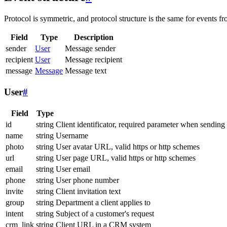
Protocol is symmetric, and protocol structure is the same for events fr
Field
Type
Description
sender
User
Message sender
recipient
User
Message recipient
message
Message
Message text
User
#
Field
Type
id
string
Client identificator, required parameter when sending
name
string
Username
photo
string
User avatar URL, valid https or http schemes
url
string
User page URL, valid https or http schemes
email
string
User email
phone
string
User phone number
invite
string
Client invitation text
group
string
Department a client applies to
intent
string
Subject of a customer's request
crm_link
string
Client URL in a CRM system