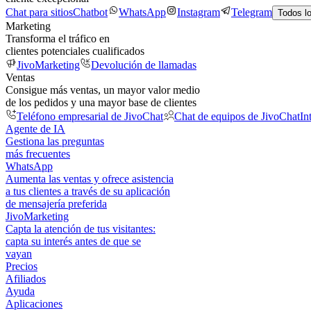
Chat para sitios
Chatbot
WhatsApp
Instagram
Telegram
Todos l
Marketing
Transforma el tráfico en
clientes potenciales cualificados
JivoMarketing
Devolución de llamadas
Ventas
Consigue más ventas, un mayor valor medio
de los pedidos y una mayor base de clientes
Teléfono empresarial de JivoChat
Chat de equipos de JivoChat
In
Agente de IA
Gestiona las preguntas
más frecuentes
WhatsApp
Aumenta las ventas y ofrece asistencia
a tus clientes a través de su aplicación
de mensajería preferida
JivoMarketing
Capta la atención de tus visitantes:
capta su interés antes de que se
vayan
Precios
Afiliados
Ayuda
Aplicaciones