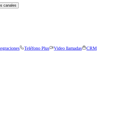
os canales
tegraciones
Teléfono Plus
Video llamadas
CRM