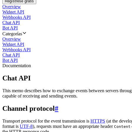
Regístrese gratis
Overview
Widget API
Webhooks API
Chat API
Bot API
Categorías
Overview
Widget API
Webhooks API
Chat API
Bot API
Documentation
Chat API
This memo describes how to exchange events between servers throug
capable of receiving and sending events.
Channel protocol
#
Transport protocol for the event transmission is
HTTPS
(at the develo
format is
UTF-8
), requests must have an appropriate header
Content
the HTTP-response code.