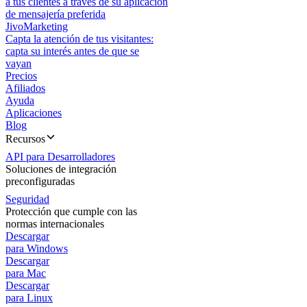
a tus clientes a través de su aplicación
de mensajería preferida
JivoMarketing
Capta la atención de tus visitantes:
capta su interés antes de que se
vayan
Precios
Afiliados
Ayuda
Aplicaciones
Blog
Recursos
API para Desarrolladores
Soluciones de integración
preconfiguradas
Seguridad
Protección que cumple con las
normas internacionales
Descargar
para Windows
Descargar
para Mac
Descargar
para Linux