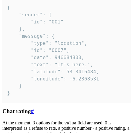
{

	"sender": {

		"id": "001"

	},

	"message": {

		"type": "location",

		"id": "0007",

		"date": 946684800,

		"text": "It's here.",

		"latitude": 53.3416484,

		"longitude": -6.2868531

	}

}
Chat rating
#
At the moment, 3 options for the
field are used: 0 is
value
interpreted as a refuse to rate, a positive number - a positive rating, a