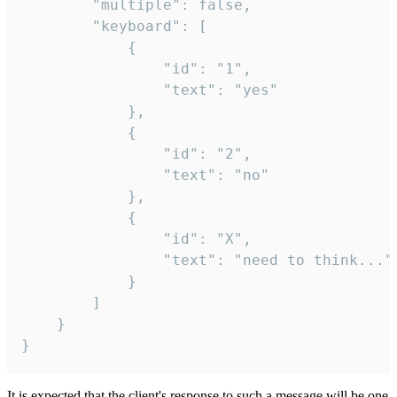
		"multiple": false,

		"keyboard": [

			{

				"id": "1",

				"text": "yes"

			},

			{

				"id": "2",

				"text": "no"

			},

			{

				"id": "X",

				"text": "need to think..."

			}

		]

	}

}
It is expected that the client's response to such a message will be one