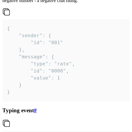
negative number - a negative chat rating.
{

	"sender": {

		"id": "001"

	},

	"message": {

		"type": "rate",

		"id": "0008",

		"value": 1

	}

}
Typing event
#