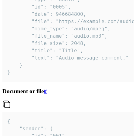
		"id": "0005",

		"date": 946684800,

		"file": "https://example.com/audio.mp3",

		"mime_type": "audio/mpeg",

		"file_name": "audio.mp3",

		"file_size": 2048,

		"title": "Title",

		"text": "Audio message comment."

	}

}
Document or file
#
{

	"sender": {

		"id": "001"
