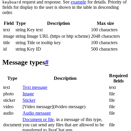
request and response. See
example
for details. Priority of
keyboard
fields for display to the user is shown in the table in descending
order.
Field
Type
Description
Max size
text
string
Key text
100 characters
image
string
Image URL (https or http scheme)
2048 characters
title
string
Title or tooltip key
100 characters
id
string
Key ID
500 characters
Message types
#
Required
Type
Description
fields
text
Text message
text
photo
Image
file
sticker
Sticker
file
video
[Video message](#video message)
file
audio
Audio message
file
Document or file
, in a message of this type,
document
you can send any files that are allowed to be
file
transferred to JivoChat app