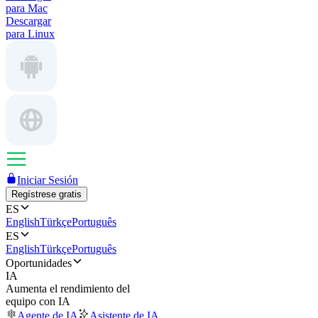
para Mac
Descargar
para Linux
Iniciar Sesión
Regístrese gratis
ES
English
Türkçe
Português
ES
English
Türkçe
Português
Oportunidades
IA
Aumenta el rendimiento del
equipo con IA
Agente de IA
Asistente de IA