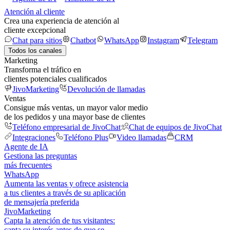
Atención al cliente
Crea una experiencia de atención al
cliente excepcional
Chat para sitios
Chatbot
WhatsApp
Instagram
Telegram
Todos los canales
Marketing
Transforma el tráfico en
clientes potenciales cualificados
JivoMarketing
Devolución de llamadas
Ventas
Consigue más ventas, un mayor valor medio
de los pedidos y una mayor base de clientes
Teléfono empresarial de JivoChat
Chat de equipos de JivoChat
Integraciones
Teléfono Plus
Video llamadas
CRM
Agente de IA
Gestiona las preguntas
más frecuentes
WhatsApp
Aumenta las ventas y ofrece asistencia
a tus clientes a través de su aplicación
de mensajería preferida
JivoMarketing
Capta la atención de tus visitantes:
capta su interés antes de que se