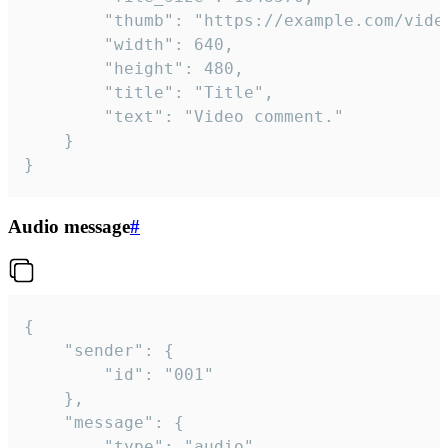
		"thumb": "https://example.com/video_thumb.png",

		"width": 640,

		"height": 480,

		"title": "Title",

		"text": "Video comment."

	}

}
Audio message
#
{

	"sender": {

		"id": "001"

	},

	"message": {

		"type": "audio",
