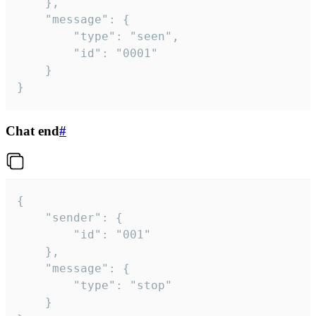
	},

	"message": {

		"type": "seen",

		"id": "0001"

	}

}
Chat end
#
{

	"sender": {

		"id": "001"

	},

	"message": {

		"type": "stop"

	}
