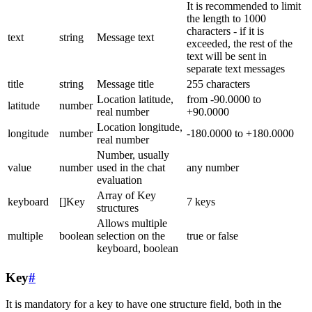
It is recommended to limit
the length to 1000
characters - if it is
text
string
Message text
exceeded, the rest of the
text will be sent in
separate text messages
title
string
Message title
255 characters
Location latitude,
from -90.0000 to
latitude
number
real number
+90.0000
Location longitude,
longitude
number
-180.0000 to +180.0000
real number
Number, usually
value
number
used in the chat
any number
evaluation
Array of Key
keyboard
[]Key
7 keys
structures
Allows multiple
multiple
boolean
selection on the
true or false
keyboard, boolean
Key
#
It is mandatory for a key to have one structure field, both in the