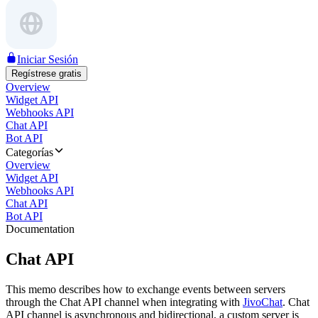
Iniciar Sesión
Regístrese gratis
Overview
Widget API
Webhooks API
Chat API
Bot API
Categorías
Overview
Widget API
Webhooks API
Chat API
Bot API
Documentation
Chat API
This memo describes how to exchange events between servers
through the Chat API channel when integrating with
JivoChat
. Chat
API channel is asynchronous and bidirectional, a custom server is