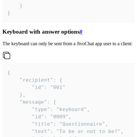
	}

}
Keyboard with answer options
#
The keyboard can only be sent from a JivoChat app user to a client:
{

	"recipient": {

		"id": "001"

	},

	"message": {

		"type": "keyboard",

		"id": "0009",

		"title": "Questionnaire",

		"text": "To be or not to be?",
