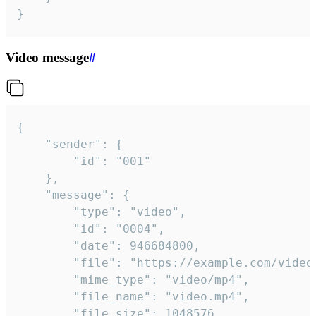
}
Video message
#
{

	"sender": {

		"id": "001"

	},

	"message": {

		"type": "video",

		"id": "0004",

		"date": 946684800,

		"file": "https://example.com/video.mp4",

		"mime_type": "video/mp4",

		"file_name": "video.mp4",

		"file_size": 1048576,
