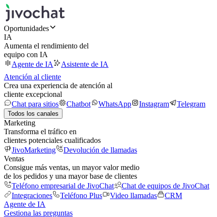
Oportunidades
IA
Aumenta el rendimiento del
equipo con IA
Agente de IA
Asistente de IA
Atención al cliente
Crea una experiencia de atención al
cliente excepcional
Chat para sitios
Chatbot
WhatsApp
Instagram
Telegram
Todos los canales
Marketing
Transforma el tráfico en
clientes potenciales cualificados
JivoMarketing
Devolución de llamadas
Ventas
Consigue más ventas, un mayor valor medio
de los pedidos y una mayor base de clientes
Teléfono empresarial de JivoChat
Chat de equipos de JivoChat
Integraciones
Teléfono Plus
Video llamadas
CRM
Agente de IA
Gestiona las preguntas