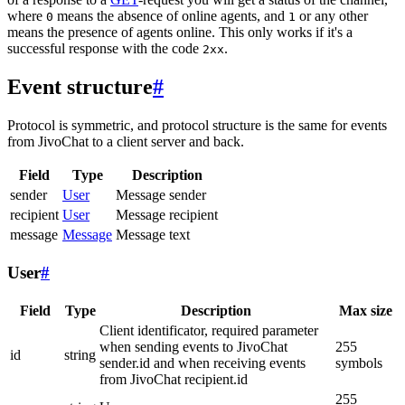
where
means the absence of online agents, and
or any other
0
1
means the presence of agents online. This only works if it's a
successful response with the code
.
2xx
Event structure
#
Protocol is symmetric, and protocol structure is the same for events
from JivoChat to a client server and back.
Field
Type
Description
sender
User
Message sender
recipient
User
Message recipient
message
Message
Message text
User
#
Field
Type
Description
Max size
Client identificator, required parameter
when sending events to JivoChat
255
id
string
sender.id and when receiving events
symbols
from JivoChat recipient.id
255