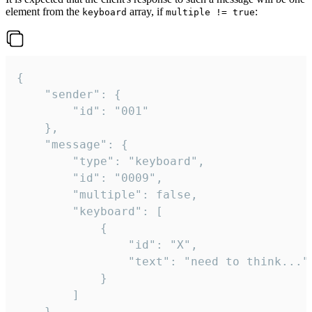
element from the
array, if
:
keyboard
multiple != true
{

	"sender": {

		"id": "001"

	},

	"message": {

		"type": "keyboard",

		"id": "0009",

		"multiple": false,

		"keyboard": [

			{

				"id": "X",

				"text": "need to think..."

			}

		]

	}
