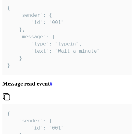
{

	"sender": {

		"id": "001"

	},

	"message": {

		"type": "typein",

		"text": "Wait a minute"

	}

}
Message read event
#
{

	"sender": {

		"id": "001"
