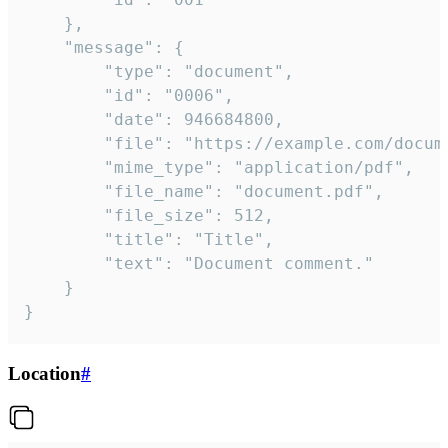
	},

	"message": {

		"type": "document",

		"id": "0006",

		"date": 946684800,

		"file": "https://example.com/document.pdf",

		"mime_type": "application/pdf",

		"file_name": "document.pdf",

		"file_size": 512,

		"title": "Title",

		"text": "Document comment."

	}

}
Location
#