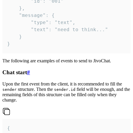
		"id": "001"

	},

	"message": {

		"type": "text",

		"text": "need to think..."

	}

}
The following are examples of events to send to JivoChat.
Chat start
#
Upon the first event from the client, it is recommended to fill the
structure. Then the
field will be enough, and the
sender
sender.id
remaining fields of this structure can be filled only when they
change.
{
