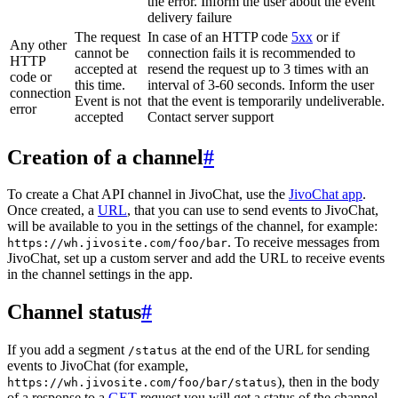
the error. Inform the user about the event
delivery failure
The request
In case of an HTTP code
5xx
or if
Any other
cannot be
connection fails it is recommended to
HTTP
accepted at
resend the request up to 3 times with an
code or
this time.
interval of 3-60 seconds. Inform the user
connection
Event is not
that the event is temporarily undeliverable.
error
accepted
Contact server support
Creation of a channel
#
To create a Chat API channel in JivoChat, use the
JivoChat app
.
Once created, a
URL
, that you can use to send events to JivoChat,
will be available to you in the settings of the channel, for example:
. To receive messages from
https://wh.jivosite.com/foo/bar
JivoChat, set up a custom server and add the URL to receive events
in the channel settings in the app.
Channel status
#
If you add a segment
at the end of the URL for sending
/status
events to JivoChat (for example,
), then in the body
https://wh.jivosite.com/foo/bar/status
of a response to a
GET
-request you will get a status of the channel,