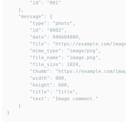
		"id": "001"

	},

	"message": {

		"type": "photo",

		"id": "0002",

		"date": 946684800,

		"file": "https://example.com/image.png",

		"mime_type": "image/png",

		"file_name": "image.png",

		"file_size": 1024,

		"thumb": "https://example.com/image_thumb.png",

		"width": 800,

		"height": 600,

		"title": "Title",

		"text": "Image comment."

	}

}