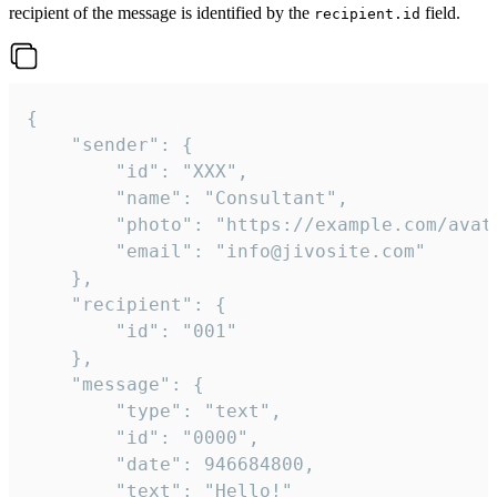
recipient of the message is identified by the
field.
recipient.id
{

	"sender": {

		"id": "XXX",

		"name": "Consultant",

		"photo": "https://example.com/avatar.png",

		"email": "info@jivosite.com"

	},

	"recipient": {

		"id": "001"

	},

	"message": {

		"type": "text",

		"id": "0000",

		"date": 946684800,

		"text": "Hello!"
