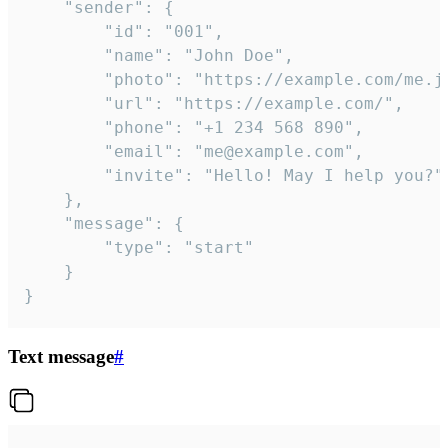
	"sender": {

		"id": "001",

		"name": "John Doe",

		"photo": "https://example.com/me.jpg",

		"url": "https://example.com/",

		"phone": "+1 234 568 890",

		"email": "me@example.com",

		"invite": "Hello! May I help you?"

	},

	"message": {

		"type": "start"

	}

}
Text message
#