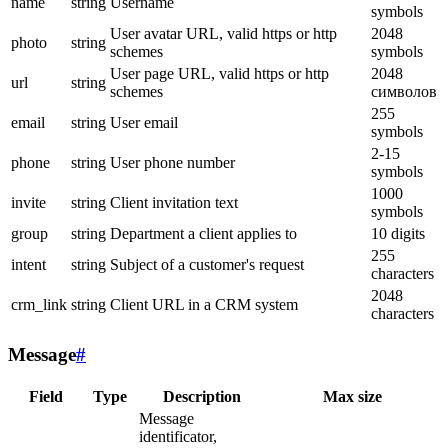
name
string
Username
symbols
User avatar URL, valid https or http
2048
photo
string
schemes
symbols
User page URL, valid https or http
2048
url
string
schemes
символов
255
email
string
User email
symbols
2-15
phone
string
User phone number
symbols
1000
invite
string
Client invitation text
symbols
group
string
Department a client applies to
10 digits
255
intent
string
Subject of a customer's request
characters
2048
crm_link
string
Client URL in a CRM system
characters
Message
#
Field
Type
Description
Max size
Message
identificator,