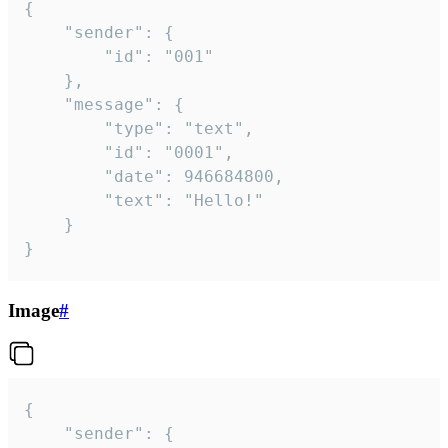
{

	"sender": {

		"id": "001"

	},

	"message": {

		"type": "text",

		"id": "0001",

		"date": 946684800,

		"text": "Hello!"

	}

}
Image
#
{

	"sender": {
