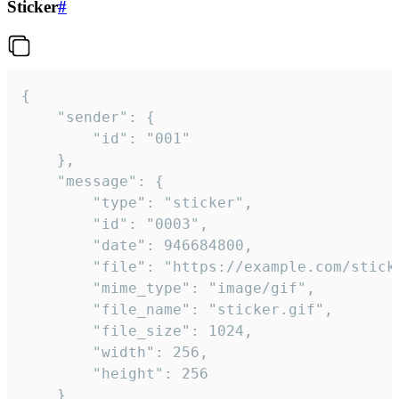
Sticker
#
{

	"sender": {

		"id": "001"

	},

	"message": {

		"type": "sticker",

		"id": "0003",

		"date": 946684800,

		"file": "https://example.com/sticker.gif",

		"mime_type": "image/gif",

		"file_name": "sticker.gif",

		"file_size": 1024,

		"width": 256,

		"height": 256

	}
