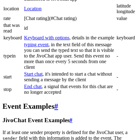
latitude
location
Location
longitude
rate
[Chat rating](#Chat rating)
value
that was
id
read
keyboard
Keyboard with options
, details in the example
keyboard
typing event
, in the text field of this message
you can send the typed text so that it is visible
typein
to the JivoChat app user. Send this event no
-
more than once every 5 seconds from one
client
Start chat
, it's intended to start a chat without
start
-
sending a message by the client
End chat
, a signal that events for this chat are
stop
-
no longer accepted
Event Examples
#
JivoChat Event Examples
#
If at least one sender property is defined for the JivoChat user, a
field with this information is added to the event. The
sender