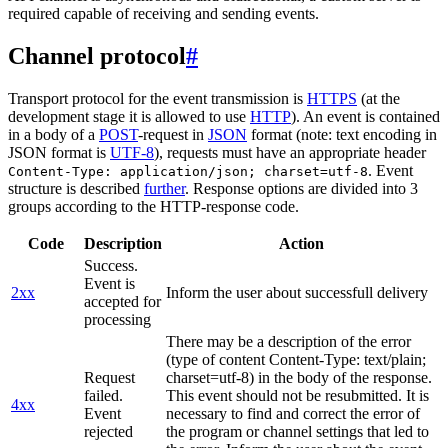
required capable of receiving and sending events.
Channel protocol
#
Transport protocol for the event transmission is
HTTPS
(at the
development stage it is allowed to use
HTTP
). An event is contained
in a body of a
POST
-request in
JSON
format (note: text encoding in
JSON format is
UTF-8
), requests must have an appropriate header
. Event
Content-Type: application/json; charset=utf-8
structure is described
further
. Response options are divided into 3
groups according to the HTTP-response code.
Code
Description
Action
Success.
Event is
2xx
Inform the user about successfull delivery
accepted for
processing
There may be a description of the error
(type of content Content-Type: text/plain;
Request
charset=utf-8) in the body of the response.
failed.
This event should not be resubmitted. It is
4xx
Event
necessary to find and correct the error of
rejected
the program or channel settings that led to