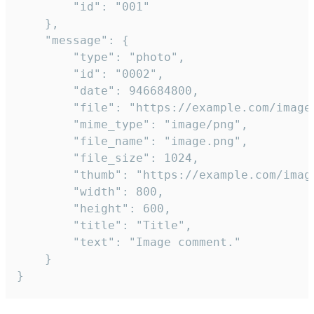
		"id": "001"

	},

	"message": {

		"type": "photo",

		"id": "0002",

		"date": 946684800,

		"file": "https://example.com/image.png",

		"mime_type": "image/png",

		"file_name": "image.png",

		"file_size": 1024,

		"thumb": "https://example.com/image_thumb.png",

		"width": 800,

		"height": 600,

		"title": "Title",

		"text": "Image comment."

	}

}