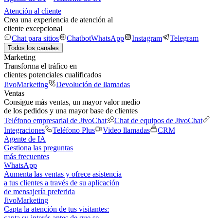
Atención al cliente
Crea una experiencia de atención al
cliente excepcional
Chat para sitios
Chatbot
WhatsApp
Instagram
Telegram
Todos los canales
Marketing
Transforma el tráfico en
clientes potenciales cualificados
JivoMarketing
Devolución de llamadas
Ventas
Consigue más ventas, un mayor valor medio
de los pedidos y una mayor base de clientes
Teléfono empresarial de JivoChat
Chat de equipos de JivoChat
Integraciones
Teléfono Plus
Video llamadas
CRM
Agente de IA
Gestiona las preguntas
más frecuentes
WhatsApp
Aumenta las ventas y ofrece asistencia
a tus clientes a través de su aplicación
de mensajería preferida
JivoMarketing
Capta la atención de tus visitantes:
capta su interés antes de que se