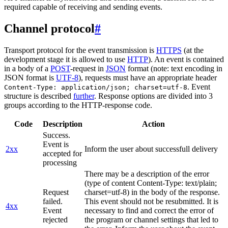
required capable of receiving and sending events.
Channel protocol
#
Transport protocol for the event transmission is
HTTPS
(at the
development stage it is allowed to use
HTTP
). An event is contained
in a body of a
POST
-request in
JSON
format (note: text encoding in
JSON format is
UTF-8
), requests must have an appropriate header
. Event
Content-Type: application/json; charset=utf-8
structure is described
further
. Response options are divided into 3
groups according to the HTTP-response code.
Code
Description
Action
Success.
Event is
2xx
Inform the user about successfull delivery
accepted for
processing
There may be a description of the error
(type of content Content-Type: text/plain;
Request
charset=utf-8) in the body of the response.
failed.
This event should not be resubmitted. It is
4xx
Event
necessary to find and correct the error of
rejected
the program or channel settings that led to