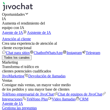
Oportunidades
IA
Aumenta el rendimiento del
equipo con IA
Agente de IA
Asistente de IA
Atención al cliente
Crea una experiencia de atención al
cliente excepcional
Chat para sitios
Chatbot
WhatsApp
Instagram
Telegram
Todos los canales
Marketing
Transforma el tráfico en
clientes potenciales cualificados
JivoMarketing
Devolución de llamadas
Ventas
Consigue más ventas, un mayor valor medio
de los pedidos y una mayor base de clientes
Teléfono empresarial de JivoChat
Chat de equipos de JivoChat
Integraciones
Teléfono Plus
Video llamadas
CRM
Agente de IA
Gestiona las preguntas