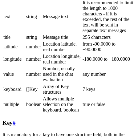
It is recommended to limit
the length to 1000
characters - if it is
text
string
Message text
exceeded, the rest of the
text will be sent in
separate text messages
title
string
Message title
255 characters
Location latitude,
from -90.0000 to
latitude
number
real number
+90.0000
Location longitude,
longitude
number
-180.0000 to +180.0000
real number
Number, usually
value
number
used in the chat
any number
evaluation
Array of Key
keyboard
[]Key
7 keys
structures
Allows multiple
multiple
boolean
selection on the
true or false
keyboard, boolean
Key
#
It is mandatory for a key to have one structure field, both in the