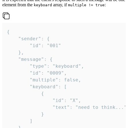
element from the
array, if
:
keyboard
multiple != true
{

	"sender": {

		"id": "001"

	},

	"message": {

		"type": "keyboard",

		"id": "0009",

		"multiple": false,

		"keyboard": [

			{

				"id": "X",

				"text": "need to think..."

			}

		]

	}
