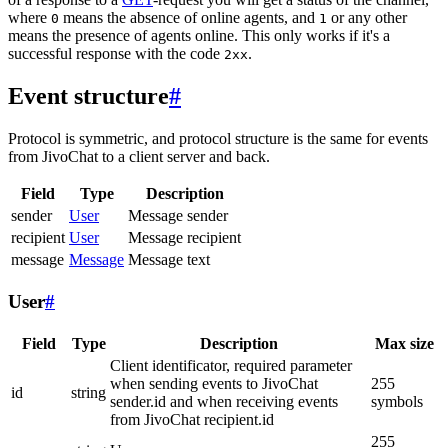
where
means the absence of online agents, and
or any other
0
1
means the presence of agents online. This only works if it's a
successful response with the code
.
2xx
Event structure
#
Protocol is symmetric, and protocol structure is the same for events
from JivoChat to a client server and back.
Field
Type
Description
sender
User
Message sender
recipient
User
Message recipient
message
Message
Message text
User
#
Field
Type
Description
Max size
Client identificator, required parameter
when sending events to JivoChat
255
id
string
sender.id and when receiving events
symbols
from JivoChat recipient.id
255