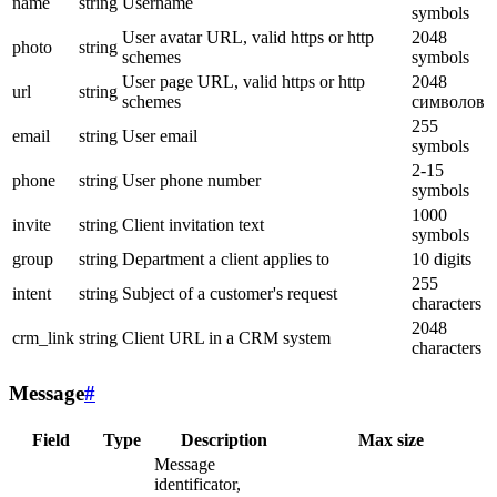
name
string
Username
symbols
User avatar URL, valid https or http
2048
photo
string
schemes
symbols
User page URL, valid https or http
2048
url
string
schemes
символов
255
email
string
User email
symbols
2-15
phone
string
User phone number
symbols
1000
invite
string
Client invitation text
symbols
group
string
Department a client applies to
10 digits
255
intent
string
Subject of a customer's request
characters
2048
crm_link
string
Client URL in a CRM system
characters
Message
#
Field
Type
Description
Max size
Message
identificator,