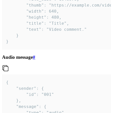
		"thumb": "https://example.com/video_thumb.png",

		"width": 640,

		"height": 480,

		"title": "Title",

		"text": "Video comment."

	}

}
Audio message
#
{

	"sender": {

		"id": "001"

	},

	"message": {

		"type": "audio",
