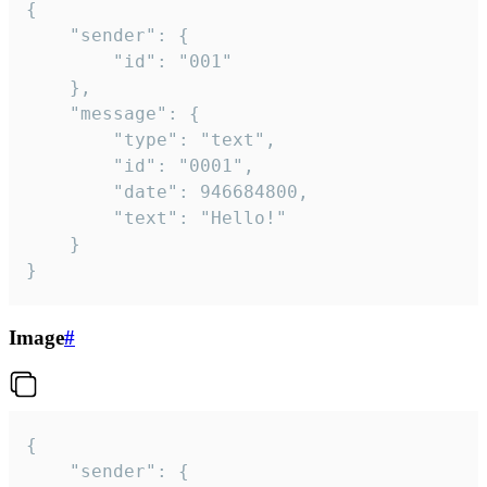
{

	"sender": {

		"id": "001"

	},

	"message": {

		"type": "text",

		"id": "0001",

		"date": 946684800,

		"text": "Hello!"

	}

}
Image
#
{

	"sender": {
