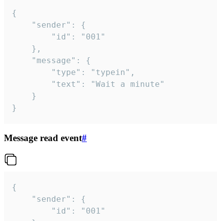
{

	"sender": {

		"id": "001"

	},

	"message": {

		"type": "typein",

		"text": "Wait a minute"

	}

}
Message read event
#
{

	"sender": {

		"id": "001"
