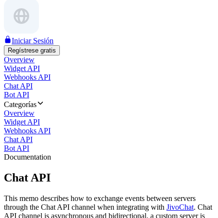
Iniciar Sesión
Regístrese gratis
Overview
Widget API
Webhooks API
Chat API
Bot API
Categorías
Overview
Widget API
Webhooks API
Chat API
Bot API
Documentation
Chat API
This memo describes how to exchange events between servers
through the Chat API channel when integrating with
JivoChat
. Chat
API channel is asynchronous and bidirectional, a custom server is