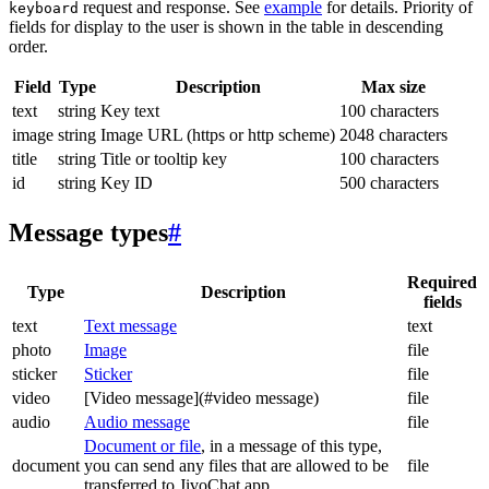
request and response. See
example
for details. Priority of
keyboard
fields for display to the user is shown in the table in descending
order.
Field
Type
Description
Max size
text
string
Key text
100 characters
image
string
Image URL (https or http scheme)
2048 characters
title
string
Title or tooltip key
100 characters
id
string
Key ID
500 characters
Message types
#
Required
Type
Description
fields
text
Text message
text
photo
Image
file
sticker
Sticker
file
video
[Video message](#video message)
file
audio
Audio message
file
Document or file
, in a message of this type,
document
you can send any files that are allowed to be
file
transferred to JivoChat app