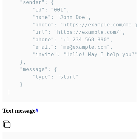
	"sender": {

		"id": "001",

		"name": "John Doe",

		"photo": "https://example.com/me.jpg",

		"url": "https://example.com/",

		"phone": "+1 234 568 890",

		"email": "me@example.com",

		"invite": "Hello! May I help you?"

	},

	"message": {

		"type": "start"

	}

}
Text message
#