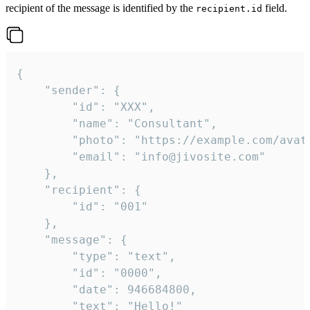
recipient of the message is identified by the
field.
recipient.id
{

	"sender": {

		"id": "XXX",

		"name": "Consultant",

		"photo": "https://example.com/avatar.png",

		"email": "info@jivosite.com"

	},

	"recipient": {

		"id": "001"

	},

	"message": {

		"type": "text",

		"id": "0000",

		"date": 946684800,

		"text": "Hello!"
