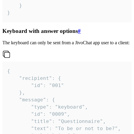
	}

}
Keyboard with answer options
#
The keyboard can only be sent from a JivoChat app user to a client:
{

	"recipient": {

		"id": "001"

	},

	"message": {

		"type": "keyboard",

		"id": "0009",

		"title": "Questionnaire",

		"text": "To be or not to be?",
