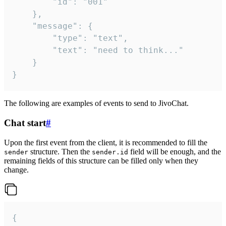
		"id": "001"

	},

	"message": {

		"type": "text",

		"text": "need to think..."

	}

}
The following are examples of events to send to JivoChat.
Chat start
#
Upon the first event from the client, it is recommended to fill the
structure. Then the
field will be enough, and the
sender
sender.id
remaining fields of this structure can be filled only when they
change.
{
