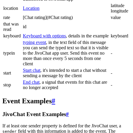
latitude
location
Location
longitude
rate
[Chat rating](#Chat rating)
value
that was
id
read
keyboard
Keyboard with options
, details in the example
keyboard
typing event
, in the text field of this message
you can send the typed text so that it is visible
typein
to the JivoChat app user. Send this event no
-
more than once every 5 seconds from one
client
Start chat
, it's intended to start a chat without
start
-
sending a message by the client
End chat
, a signal that events for this chat are
stop
-
no longer accepted
Event Examples
#
JivoChat Event Examples
#
If at least one sender property is defined for the JivoChat user, a
field with this information is added to the event. The
sender