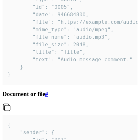
		"id": "0005",

		"date": 946684800,

		"file": "https://example.com/audio.mp3",

		"mime_type": "audio/mpeg",

		"file_name": "audio.mp3",

		"file_size": 2048,

		"title": "Title",

		"text": "Audio message comment."

	}

}
Document or file
#
{

	"sender": {

		"id": "001"
