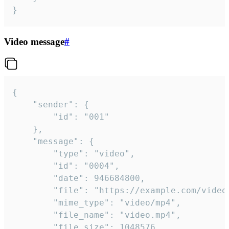
}
Video message
#
{

	"sender": {

		"id": "001"

	},

	"message": {

		"type": "video",

		"id": "0004",

		"date": 946684800,

		"file": "https://example.com/video.mp4",

		"mime_type": "video/mp4",

		"file_name": "video.mp4",

		"file_size": 1048576,
