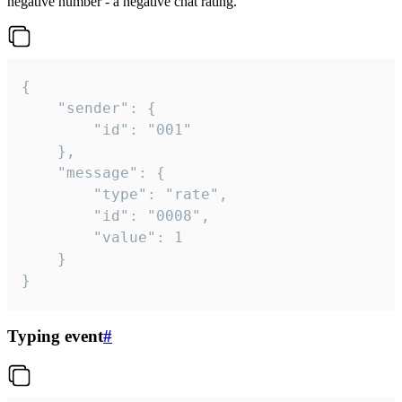
negative number - a negative chat rating.
{

	"sender": {

		"id": "001"

	},

	"message": {

		"type": "rate",

		"id": "0008",

		"value": 1

	}

}
Typing event
#