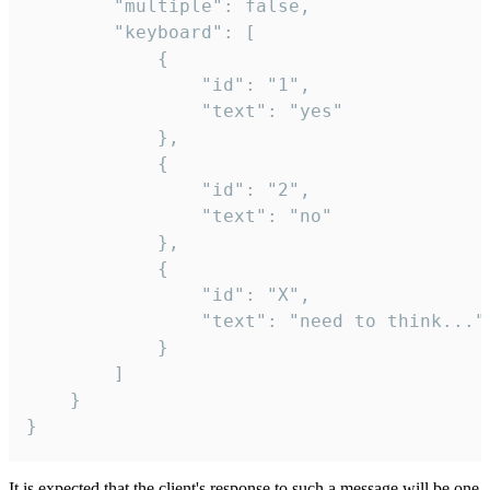
		"multiple": false,

		"keyboard": [

			{

				"id": "1",

				"text": "yes"

			},

			{

				"id": "2",

				"text": "no"

			},

			{

				"id": "X",

				"text": "need to think..."

			}

		]

	}

}
It is expected that the client's response to such a message will be one