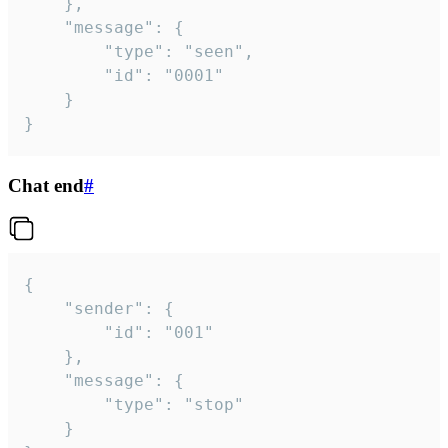
	},

	"message": {

		"type": "seen",

		"id": "0001"

	}

}
Chat end
#
{

	"sender": {

		"id": "001"

	},

	"message": {

		"type": "stop"

	}
