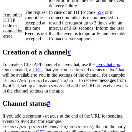
the error. Inform the user about the event
delivery failure
The request
In case of an HTTP code
5xx
or if
Any other
cannot be
connection fails it is recommended to
HTTP
accepted at
resend the request up to 3 times with an
code or
this time.
interval of 3-60 seconds. Inform the user
connection
Event is not
that the event is temporarily undeliverable.
error
accepted
Contact server support
Creation of a channel
#
To create a Chat API channel in JivoChat, use the
JivoChat app
.
Once created, a
URL
, that you can use to send events to JivoChat,
will be available to you in the settings of the channel, for example:
. To receive messages from
https://wh.jivosite.com/foo/bar
JivoChat, set up a custom server and add the URL to receive events
in the channel settings in the app.
Channel status
#
If you add a segment
at the end of the URL for sending
/status
events to JivoChat (for example,
), then in the body
https://wh.jivosite.com/foo/bar/status
of a response to a
GET
-request you will get a status of the channel,