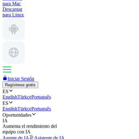
para Mac
Descargar
para Linux
Iniciar Sesión
Regístrese gratis
ES
English
Türkçe
Português
ES
English
Türkçe
Português
Oportunidades
IA
Aumenta el rendimiento del
equipo con IA
Agente de IA
Asistente de IA