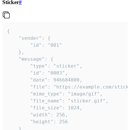
Sticker
#
{

	"sender": {

		"id": "001"

	},

	"message": {

		"type": "sticker",

		"id": "0003",

		"date": 946684800,

		"file": "https://example.com/sticker.gif",

		"mime_type": "image/gif",

		"file_name": "sticker.gif",

		"file_size": 1024,

		"width": 256,

		"height": 256

	}
