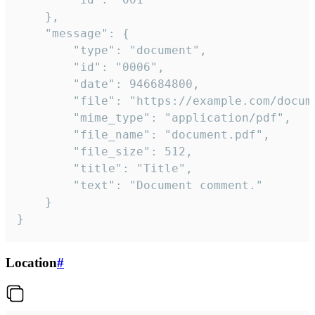
	},

	"message": {

		"type": "document",

		"id": "0006",

		"date": 946684800,

		"file": "https://example.com/document.pdf",

		"mime_type": "application/pdf",

		"file_name": "document.pdf",

		"file_size": 512,

		"title": "Title",

		"text": "Document comment."

	}

}
Location
#