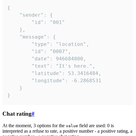
{

	"sender": {

		"id": "001"

	},

	"message": {

		"type": "location",

		"id": "0007",

		"date": 946684800,

		"text": "It's here.",

		"latitude": 53.3416484,

		"longitude": -6.2868531

	}

}
Chat rating
#
At the moment, 3 options for the
field are used: 0 is
value
interpreted as a refuse to rate, a positive number - a positive rating, a