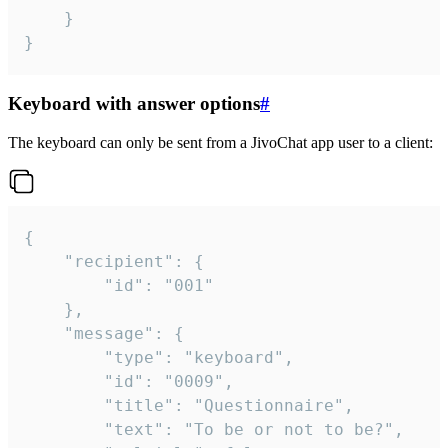
	}

}
Keyboard with answer options
#
The keyboard can only be sent from a JivoChat app user to a client:
{

	"recipient": {

		"id": "001"

	},

	"message": {

		"type": "keyboard",

		"id": "0009",

		"title": "Questionnaire",

		"text": "To be or not to be?",
