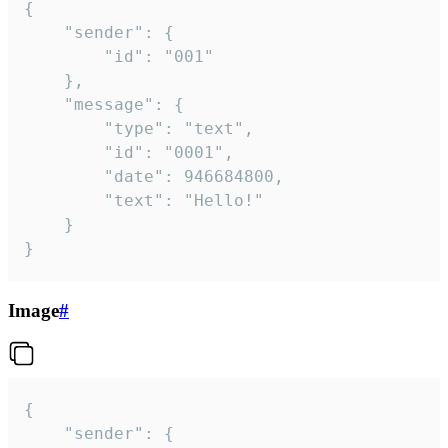
{

	"sender": {

		"id": "001"

	},

	"message": {

		"type": "text",

		"id": "0001",

		"date": 946684800,

		"text": "Hello!"

	}

}
Image
#
{

	"sender": {
