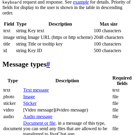
request and response. See
example
for details. Priority of
keyboard
fields for display to the user is shown in the table in descending
order.
Field
Type
Description
Max size
text
string
Key text
100 characters
image
string
Image URL (https or http scheme)
2048 characters
title
string
Title or tooltip key
100 characters
id
string
Key ID
500 characters
Message types
#
Required
Type
Description
fields
text
Text message
text
photo
Image
file
sticker
Sticker
file
video
[Video message](#video message)
file
audio
Audio message
file
Document or file
, in a message of this type,
document
you can send any files that are allowed to be
file
transferred to JivoChat app