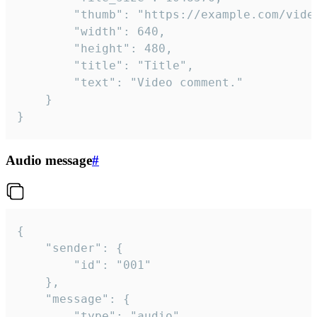
		"thumb": "https://example.com/video_thumb.png",

		"width": 640,

		"height": 480,

		"title": "Title",

		"text": "Video comment."

	}

}
Audio message
#
{

	"sender": {

		"id": "001"

	},

	"message": {

		"type": "audio",
