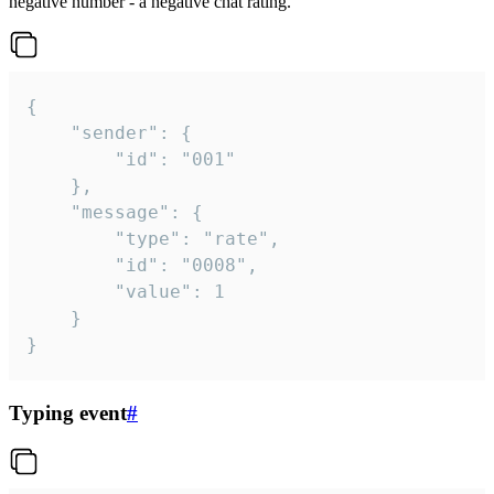
negative number - a negative chat rating.
{

	"sender": {

		"id": "001"

	},

	"message": {

		"type": "rate",

		"id": "0008",

		"value": 1

	}

}
Typing event
#