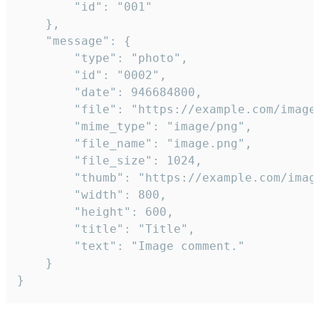
		"id": "001"

	},

	"message": {

		"type": "photo",

		"id": "0002",

		"date": 946684800,

		"file": "https://example.com/image.png",

		"mime_type": "image/png",

		"file_name": "image.png",

		"file_size": 1024,

		"thumb": "https://example.com/image_thumb.png",

		"width": 800,

		"height": 600,

		"title": "Title",

		"text": "Image comment."

	}

}