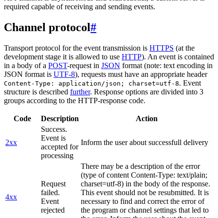
required capable of receiving and sending events.
Channel protocol
#
Transport protocol for the event transmission is
HTTPS
(at the
development stage it is allowed to use
HTTP
). An event is contained
in a body of a
POST
-request in
JSON
format (note: text encoding in
JSON format is
UTF-8
), requests must have an appropriate header
. Event
Content-Type: application/json; charset=utf-8
structure is described
further
. Response options are divided into 3
groups according to the HTTP-response code.
Code
Description
Action
Success.
Event is
2xx
Inform the user about successfull delivery
accepted for
processing
There may be a description of the error
(type of content Content-Type: text/plain;
Request
charset=utf-8) in the body of the response.
failed.
This event should not be resubmitted. It is
4xx
Event
necessary to find and correct the error of
rejected
the program or channel settings that led to