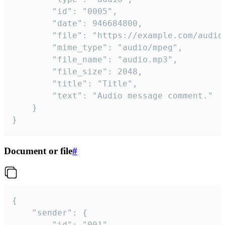
		"id": "0005",

		"date": 946684800,

		"file": "https://example.com/audio.mp3",

		"mime_type": "audio/mpeg",

		"file_name": "audio.mp3",

		"file_size": 2048,

		"title": "Title",

		"text": "Audio message comment."

	}

}
Document or file
#
{

	"sender": {

		"id": "001"
