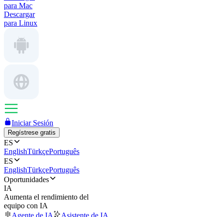
para Mac
Descargar
para Linux
Iniciar Sesión
Regístrese gratis
ES
English
Türkçe
Português
ES
English
Türkçe
Português
Oportunidades
IA
Aumenta el rendimiento del
equipo con IA
Agente de IA
Asistente de IA