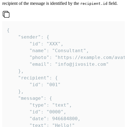
recipient of the message is identified by the
field.
recipient.id
{

	"sender": {

		"id": "XXX",

		"name": "Consultant",

		"photo": "https://example.com/avatar.png",

		"email": "info@jivosite.com"

	},

	"recipient": {

		"id": "001"

	},

	"message": {

		"type": "text",

		"id": "0000",

		"date": 946684800,

		"text": "Hello!"
