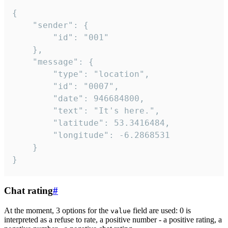
{

	"sender": {

		"id": "001"

	},

	"message": {

		"type": "location",

		"id": "0007",

		"date": 946684800,

		"text": "It's here.",

		"latitude": 53.3416484,

		"longitude": -6.2868531

	}

}
Chat rating
#
At the moment, 3 options for the
field are used: 0 is
value
interpreted as a refuse to rate, a positive number - a positive rating, a