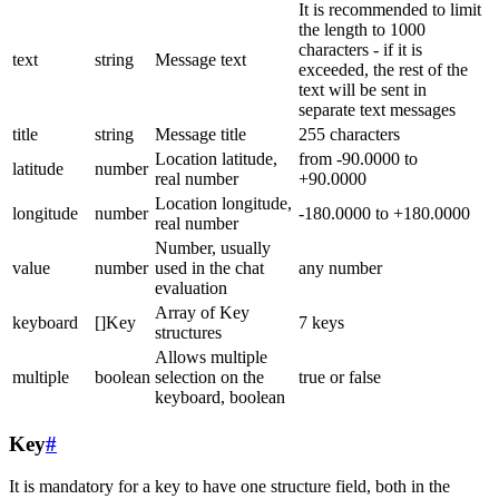
It is recommended to limit
the length to 1000
characters - if it is
text
string
Message text
exceeded, the rest of the
text will be sent in
separate text messages
title
string
Message title
255 characters
Location latitude,
from -90.0000 to
latitude
number
real number
+90.0000
Location longitude,
longitude
number
-180.0000 to +180.0000
real number
Number, usually
value
number
used in the chat
any number
evaluation
Array of Key
keyboard
[]Key
7 keys
structures
Allows multiple
multiple
boolean
selection on the
true or false
keyboard, boolean
Key
#
It is mandatory for a key to have one structure field, both in the