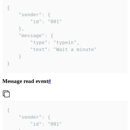
{

	"sender": {

		"id": "001"

	},

	"message": {

		"type": "typein",

		"text": "Wait a minute"

	}

}
Message read event
#
{

	"sender": {

		"id": "001"
