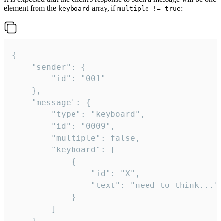
element from the
array, if
:
keyboard
multiple != true
{

	"sender": {

		"id": "001"

	},

	"message": {

		"type": "keyboard",

		"id": "0009",

		"multiple": false,

		"keyboard": [

			{

				"id": "X",

				"text": "need to think..."

			}

		]

	}
