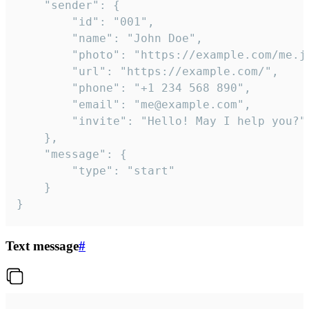
	"sender": {

		"id": "001",

		"name": "John Doe",

		"photo": "https://example.com/me.jpg",

		"url": "https://example.com/",

		"phone": "+1 234 568 890",

		"email": "me@example.com",

		"invite": "Hello! May I help you?"

	},

	"message": {

		"type": "start"

	}

}
Text message
#