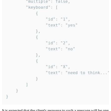
		"multiple": false,

		"keyboard": [

			{

				"id": "1",

				"text": "yes"

			},

			{

				"id": "2",

				"text": "no"

			},

			{

				"id": "X",

				"text": "need to think..."

			}

		]

	}

}
It is expected that the client's response to such a message will be one