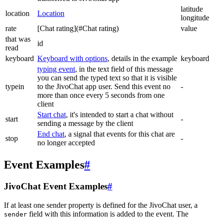
latitude
location
Location
longitude
rate
[Chat rating](#Chat rating)
value
that was
id
read
keyboard
Keyboard with options
, details in the example
keyboard
typing event
, in the text field of this message
you can send the typed text so that it is visible
typein
to the JivoChat app user. Send this event no
-
more than once every 5 seconds from one
client
Start chat
, it's intended to start a chat without
start
-
sending a message by the client
End chat
, a signal that events for this chat are
stop
-
no longer accepted
Event Examples
#
JivoChat Event Examples
#
If at least one sender property is defined for the JivoChat user, a
field with this information is added to the event. The
sender