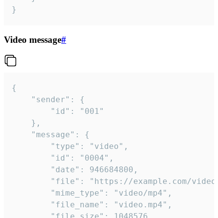
}
Video message
#
{

	"sender": {

		"id": "001"

	},

	"message": {

		"type": "video",

		"id": "0004",

		"date": 946684800,

		"file": "https://example.com/video.mp4",

		"mime_type": "video/mp4",

		"file_name": "video.mp4",

		"file_size": 1048576,
