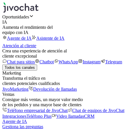
Oportunidades
IA
Aumenta el rendimiento del
equipo con IA
Agente de IA
Asistente de IA
Atención al cliente
Crea una experiencia de atención al
cliente excepcional
Chat para sitios
Chatbot
WhatsApp
Instagram
Telegram
Todos los canales
Marketing
Transforma el tráfico en
clientes potenciales cualificados
JivoMarketing
Devolución de llamadas
Ventas
Consigue más ventas, un mayor valor medio
de los pedidos y una mayor base de clientes
Teléfono empresarial de JivoChat
Chat de equipos de JivoChat
Integraciones
Teléfono Plus
Video llamadas
CRM
Agente de IA
Gestiona las preguntas