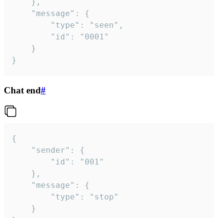
	},

	"message": {

		"type": "seen",

		"id": "0001"

	}

}
Chat end
#
{

	"sender": {

		"id": "001"

	},

	"message": {

		"type": "stop"

	}
