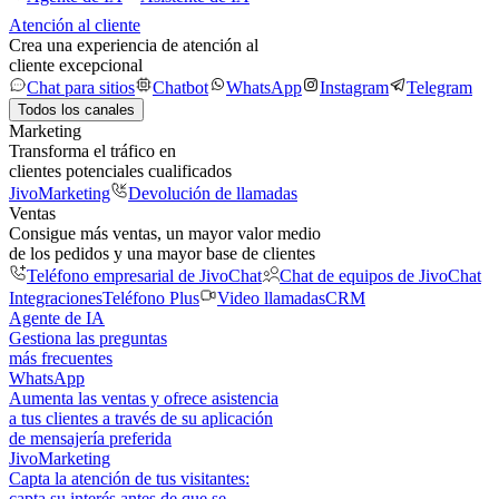
Atención al cliente
Crea una experiencia de atención al
cliente excepcional
Chat para sitios
Chatbot
WhatsApp
Instagram
Telegram
Todos los canales
Marketing
Transforma el tráfico en
clientes potenciales cualificados
JivoMarketing
Devolución de llamadas
Ventas
Consigue más ventas, un mayor valor medio
de los pedidos y una mayor base de clientes
Teléfono empresarial de JivoChat
Chat de equipos de JivoChat
Integraciones
Teléfono Plus
Video llamadas
CRM
Agente de IA
Gestiona las preguntas
más frecuentes
WhatsApp
Aumenta las ventas y ofrece asistencia
a tus clientes a través de su aplicación
de mensajería preferida
JivoMarketing
Capta la atención de tus visitantes:
capta su interés antes de que se