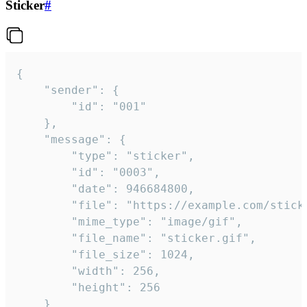
Sticker
#
{

	"sender": {

		"id": "001"

	},

	"message": {

		"type": "sticker",

		"id": "0003",

		"date": 946684800,

		"file": "https://example.com/sticker.gif",

		"mime_type": "image/gif",

		"file_name": "sticker.gif",

		"file_size": 1024,

		"width": 256,

		"height": 256

	}
