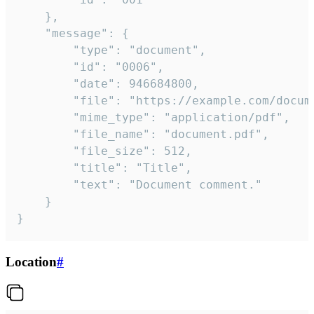
	},

	"message": {

		"type": "document",

		"id": "0006",

		"date": 946684800,

		"file": "https://example.com/document.pdf",

		"mime_type": "application/pdf",

		"file_name": "document.pdf",

		"file_size": 512,

		"title": "Title",

		"text": "Document comment."

	}

}
Location
#