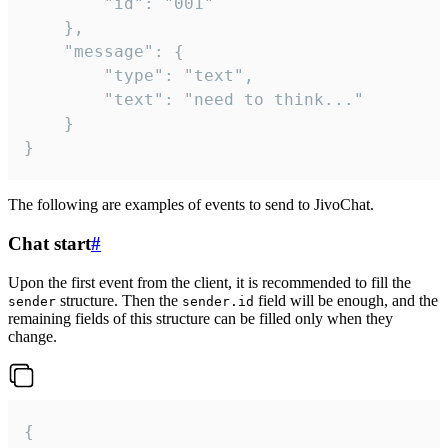
		"id": "001"

	},

	"message": {

		"type": "text",

		"text": "need to think..."

	}

}
The following are examples of events to send to JivoChat.
Chat start
#
Upon the first event from the client, it is recommended to fill the
structure. Then the
field will be enough, and the
sender
sender.id
remaining fields of this structure can be filled only when they
change.
{
