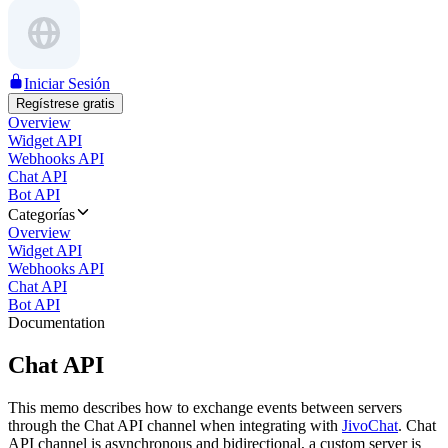
Iniciar Sesión
Regístrese gratis
Overview
Widget API
Webhooks API
Chat API
Bot API
Categorías
Overview
Widget API
Webhooks API
Chat API
Bot API
Documentation
Chat API
This memo describes how to exchange events between servers
through the Chat API channel when integrating with
JivoChat
. Chat
API channel is asynchronous and bidirectional, a custom server is