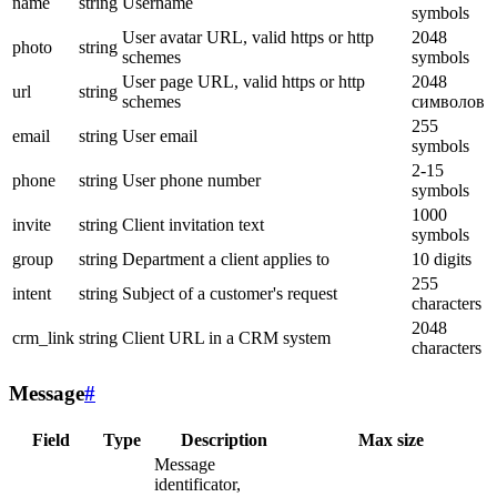
name
string
Username
symbols
User avatar URL, valid https or http
2048
photo
string
schemes
symbols
User page URL, valid https or http
2048
url
string
schemes
символов
255
email
string
User email
symbols
2-15
phone
string
User phone number
symbols
1000
invite
string
Client invitation text
symbols
group
string
Department a client applies to
10 digits
255
intent
string
Subject of a customer's request
characters
2048
crm_link
string
Client URL in a CRM system
characters
Message
#
Field
Type
Description
Max size
Message
identificator,