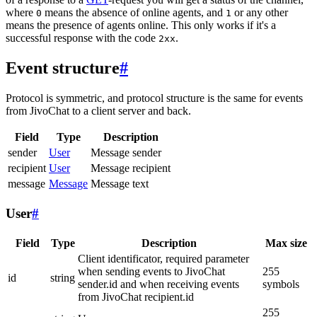
where
means the absence of online agents, and
or any other
0
1
means the presence of agents online. This only works if it's a
successful response with the code
.
2xx
Event structure
#
Protocol is symmetric, and protocol structure is the same for events
from JivoChat to a client server and back.
Field
Type
Description
sender
User
Message sender
recipient
User
Message recipient
message
Message
Message text
User
#
Field
Type
Description
Max size
Client identificator, required parameter
when sending events to JivoChat
255
id
string
sender.id and when receiving events
symbols
from JivoChat recipient.id
255