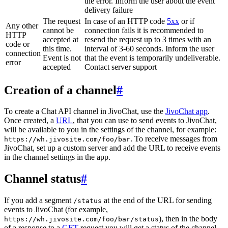
the error. Inform the user about the event
delivery failure
The request
In case of an HTTP code
5xx
or if
Any other
cannot be
connection fails it is recommended to
HTTP
accepted at
resend the request up to 3 times with an
code or
this time.
interval of 3-60 seconds. Inform the user
connection
Event is not
that the event is temporarily undeliverable.
error
accepted
Contact server support
Creation of a channel
#
To create a Chat API channel in JivoChat, use the
JivoChat app
.
Once created, a
URL
, that you can use to send events to JivoChat,
will be available to you in the settings of the channel, for example:
. To receive messages from
https://wh.jivosite.com/foo/bar
JivoChat, set up a custom server and add the URL to receive events
in the channel settings in the app.
Channel status
#
If you add a segment
at the end of the URL for sending
/status
events to JivoChat (for example,
), then in the body
https://wh.jivosite.com/foo/bar/status
of a response to a
GET
-request you will get a status of the channel,