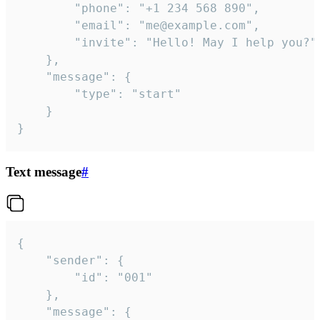
		"phone": "+1 234 568 890",

		"email": "me@example.com",

		"invite": "Hello! May I help you?"

	},

	"message": {

		"type": "start"

	}

}
Text message
#
{

	"sender": {

		"id": "001"

	},

	"message": {
