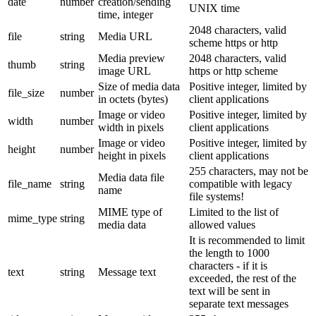
date
number
creation/sending
UNIX time
time, integer
2048 characters, valid
file
string
Media URL
scheme https or http
Media preview
2048 characters, valid
thumb
string
image URL
https or http scheme
Size of media data
Positive integer, limited by
file_size
number
in octets (bytes)
client applications
Image or video
Positive integer, limited by
width
number
width in pixels
client applications
Image or video
Positive integer, limited by
height
number
height in pixels
client applications
255 characters, may not be
Media data file
file_name
string
compatible with legacy
name
file systems!
MIME type of
Limited to the list of
mime_type
string
media data
allowed values
It is recommended to limit
the length to 1000
characters - if it is
text
string
Message text
exceeded, the rest of the
text will be sent in
separate text messages