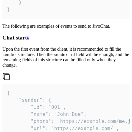
	}

}
The following are examples of events to send to JivoChat.
Chat start
#
Upon the first event from the client, it is recommended to fill the
structure. Then the
field will be enough, and the
sender
sender.id
remaining fields of this structure can be filled only when they
change.
{

	"sender": {

		"id": "001",

		"name": "John Doe",

		"photo": "https://example.com/me.jpg",

		"url": "https://example.com/",
