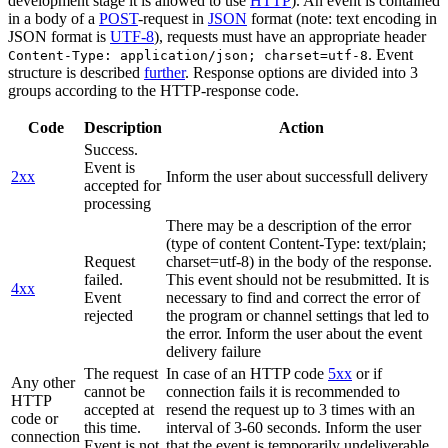
development stage it is allowed to use
HTTP
). An event is contained
in a body of a
POST
-request in
JSON
format (note: text encoding in
JSON format is
UTF-8
), requests must have an appropriate header
. Event
Content-Type: application/json; charset=utf-8
structure is described
further
. Response options are divided into 3
groups according to the HTTP-response code.
Code
Description
Action
Success.
Event is
2xx
Inform the user about successfull delivery
accepted for
processing
There may be a description of the error
(type of content Content-Type: text/plain;
Request
charset=utf-8) in the body of the response.
failed.
This event should not be resubmitted. It is
4xx
Event
necessary to find and correct the error of
rejected
the program or channel settings that led to
the error. Inform the user about the event
delivery failure
The request
In case of an HTTP code
5xx
or if
Any other
cannot be
connection fails it is recommended to
HTTP
accepted at
resend the request up to 3 times with an
code or
this time.
interval of 3-60 seconds. Inform the user
connection
Event is not
that the event is temporarily undeliverable.