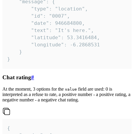
	"message": {

		"type": "location",

		"id": "0007",

		"date": 946684800,

		"text": "It's here.",

		"latitude": 53.3416484,

		"longitude": -6.2868531

	}

}
Chat rating
#
At the moment, 3 options for the
field are used: 0 is
value
interpreted as a refuse to rate, a positive number - a positive rating, a
negative number - a negative chat rating.
{
