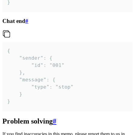
}
Chat end
#
{

	"sender": {

		"id": "001"

	},

	"message": {

		"type": "stop"

	}

}
Problem solving
#
If you find inaccuracies in this memo, please report them to us in