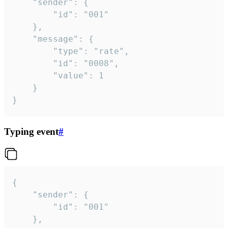
	"sender": {

		"id": "001"

	},

	"message": {

		"type": "rate",

		"id": "0008",

		"value": 1

	}

}
Typing event
#
{

	"sender": {

		"id": "001"

	},
