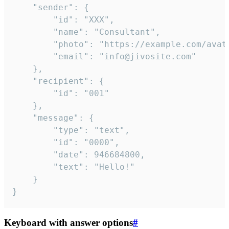
	"sender": {

		"id": "XXX",

		"name": "Consultant",

		"photo": "https://example.com/avatar.png",

		"email": "info@jivosite.com"

	},

	"recipient": {

		"id": "001"

	},

	"message": {

		"type": "text",

		"id": "0000",

		"date": 946684800,

		"text": "Hello!"

	}

}
Keyboard with answer options
#