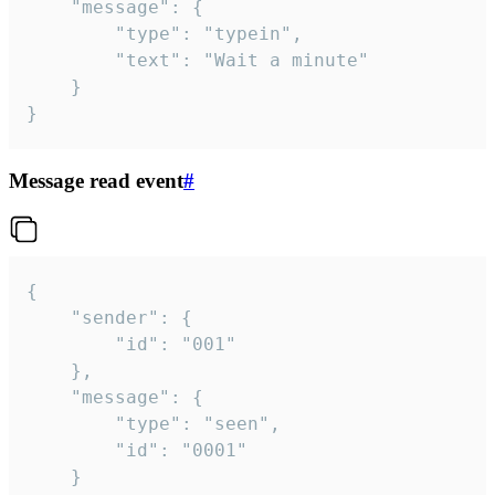
	"message": {

		"type": "typein",

		"text": "Wait a minute"

	}

}
Message read event
#
{

	"sender": {

		"id": "001"

	},

	"message": {

		"type": "seen",

		"id": "0001"

	}
