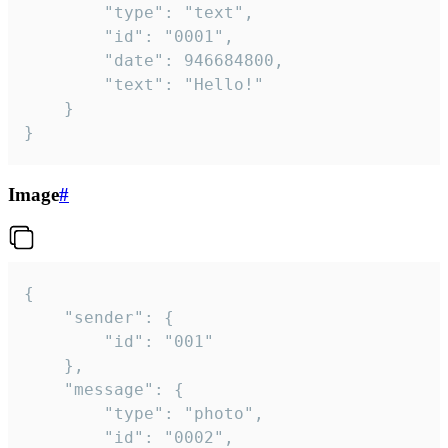
		"type": "text",

		"id": "0001",

		"date": 946684800,

		"text": "Hello!"

	}

}
Image
#
{

	"sender": {

		"id": "001"

	},

	"message": {

		"type": "photo",

		"id": "0002",
