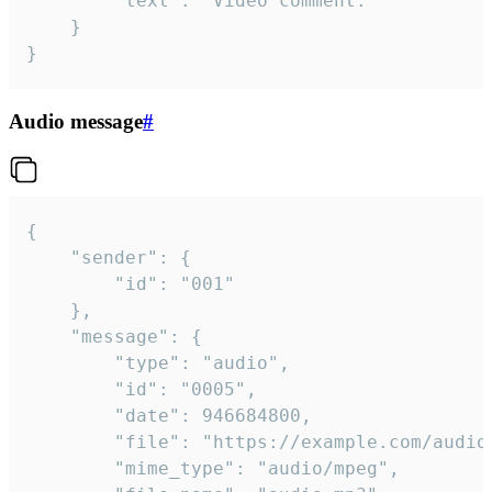
		"text": "Video comment."

	}

}
Audio message
#
{

	"sender": {

		"id": "001"

	},

	"message": {

		"type": "audio",

		"id": "0005",

		"date": 946684800,

		"file": "https://example.com/audio.mp3",

		"mime_type": "audio/mpeg",
