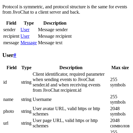
Protocol is symmetric, and protocol structure is the same for events
from JivoChat to a client server and back.
Field
Type
Description
sender
User
Message sender
recipient
User
Message recipient
message
Message
Message text
User
#
Field
Type
Description
Max size
Client identificator, required parameter
when sending events to JivoChat
255
id
string
sender.id and when receiving events
symbols
from JivoChat recipient.id
255
name
string
Username
symbols
User avatar URL, valid https or http
2048
photo
string
schemes
symbols
User page URL, valid https or http
2048
url
string
schemes
символов
255