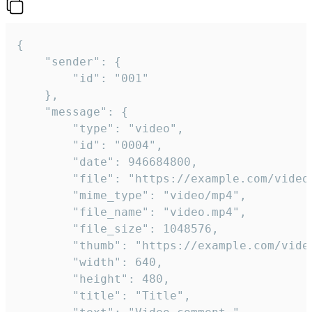
{

	"sender": {

		"id": "001"

	},

	"message": {

		"type": "video",

		"id": "0004",

		"date": 946684800,

		"file": "https://example.com/video.mp4",

		"mime_type": "video/mp4",

		"file_name": "video.mp4",

		"file_size": 1048576,

		"thumb": "https://example.com/video_thumb.png",

		"width": 640,

		"height": 480,

		"title": "Title",
