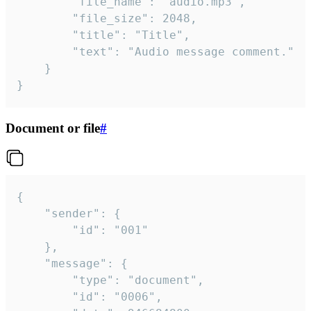
		"file_name": "audio.mp3",

		"file_size": 2048,

		"title": "Title",

		"text": "Audio message comment."

	}

}
Document or file
#
{

	"sender": {

		"id": "001"

	},

	"message": {

		"type": "document",

		"id": "0006",
