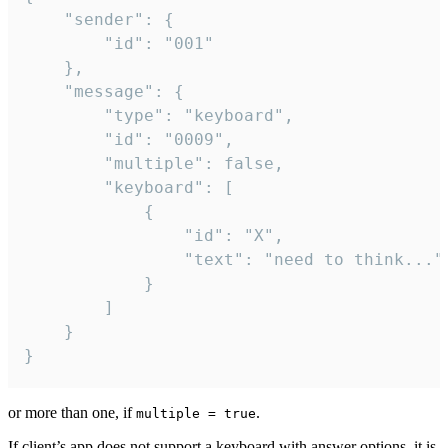
	"sender": {

		"id": "001"

	},

	"message": {

		"type": "keyboard",

		"id": "0009",

		"multiple": false,

		"keyboard": [

			{

				"id": "X",

				"text": "need to think..."

			}

		]

	}

}
or more than one, if
.
multiple = true
If client’s app does not support a keyboard with answer options, it is