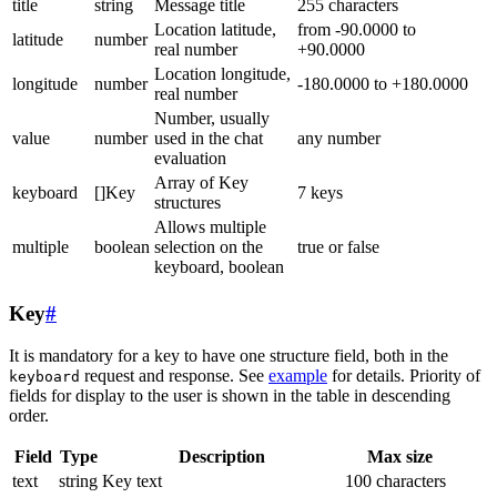
title
string
Message title
255 characters
Location latitude,
from -90.0000 to
latitude
number
real number
+90.0000
Location longitude,
longitude
number
-180.0000 to +180.0000
real number
Number, usually
value
number
used in the chat
any number
evaluation
Array of Key
keyboard
[]Key
7 keys
structures
Allows multiple
multiple
boolean
selection on the
true or false
keyboard, boolean
Key
#
It is mandatory for a key to have one structure field, both in the
request and response. See
example
for details. Priority of
keyboard
fields for display to the user is shown in the table in descending
order.
Field
Type
Description
Max size
text
string
Key text
100 characters