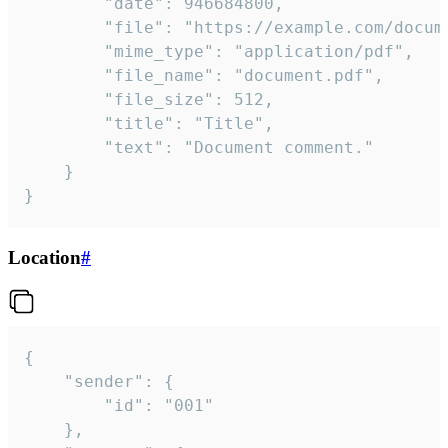
		"date": 946684800,

		"file": "https://example.com/document.pdf",

		"mime_type": "application/pdf",

		"file_name": "document.pdf",

		"file_size": 512,

		"title": "Title",

		"text": "Document comment."

	}

}
Location
#
{

	"sender": {

		"id": "001"

	},
