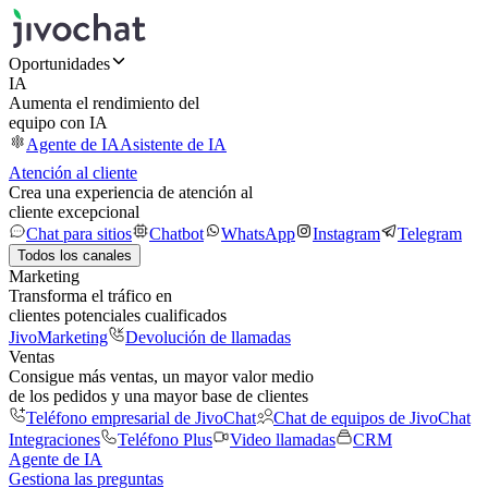
Oportunidades
IA
Aumenta el rendimiento del
equipo con IA
Agente de IA
Asistente de IA
Atención al cliente
Crea una experiencia de atención al
cliente excepcional
Chat para sitios
Chatbot
WhatsApp
Instagram
Telegram
Todos los canales
Marketing
Transforma el tráfico en
clientes potenciales cualificados
JivoMarketing
Devolución de llamadas
Ventas
Consigue más ventas, un mayor valor medio
de los pedidos y una mayor base de clientes
Teléfono empresarial de JivoChat
Chat de equipos de JivoChat
Integraciones
Teléfono Plus
Video llamadas
CRM
Agente de IA
Gestiona las preguntas