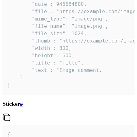
		"date": 946684800,

		"file": "https://example.com/image.png",

		"mime_type": "image/png",

		"file_name": "image.png",

		"file_size": 1024,

		"thumb": "https://example.com/image_thumb.png",

		"width": 800,

		"height": 600,

		"title": "Title",

		"text": "Image comment."

	}

}
Sticker
#
{
