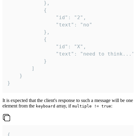
			},

			{

				"id": "2",

				"text": "no"

			},

			{

				"id": "X",

				"text": "need to think..."

			}

		]

	}

}
It is expected that the client's response to such a message will be one
element from the
array, if
:
keyboard
multiple != true
{
