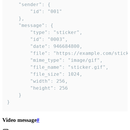
	"sender": {

		"id": "001"

	},

	"message": {

		"type": "sticker",

		"id": "0003",

		"date": 946684800,

		"file": "https://example.com/sticker.gif",

		"mime_type": "image/gif",

		"file_name": "sticker.gif",

		"file_size": 1024,

		"width": 256,

		"height": 256

	}

}
Video message
#