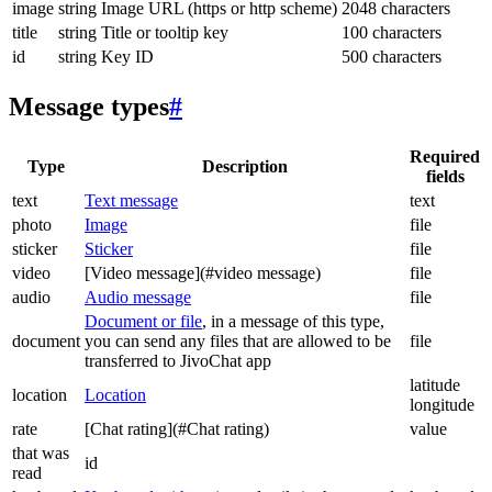
image
string
Image URL (https or http scheme)
2048 characters
title
string
Title or tooltip key
100 characters
id
string
Key ID
500 characters
Message types
#
Required
Type
Description
fields
text
Text message
text
photo
Image
file
sticker
Sticker
file
video
[Video message](#video message)
file
audio
Audio message
file
Document or file
, in a message of this type,
document
you can send any files that are allowed to be
file
transferred to JivoChat app
latitude
location
Location
longitude
rate
[Chat rating](#Chat rating)
value
that was
id
read