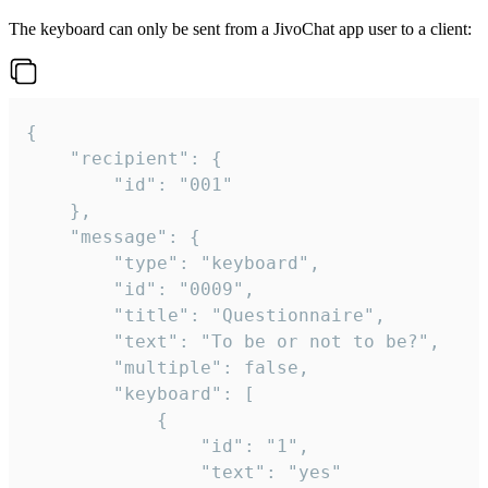
The keyboard can only be sent from a JivoChat app user to a client:
{

	"recipient": {

		"id": "001"

	},

	"message": {

		"type": "keyboard",

		"id": "0009",

		"title": "Questionnaire",

		"text": "To be or not to be?",

		"multiple": false,

		"keyboard": [

			{

				"id": "1",

				"text": "yes"
