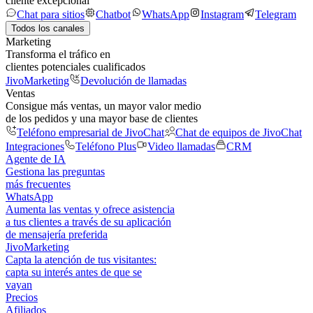
cliente excepcional
Chat para sitios
Chatbot
WhatsApp
Instagram
Telegram
Todos los canales
Marketing
Transforma el tráfico en
clientes potenciales cualificados
JivoMarketing
Devolución de llamadas
Ventas
Consigue más ventas, un mayor valor medio
de los pedidos y una mayor base de clientes
Teléfono empresarial de JivoChat
Chat de equipos de JivoChat
Integraciones
Teléfono Plus
Video llamadas
CRM
Agente de IA
Gestiona las preguntas
más frecuentes
WhatsApp
Aumenta las ventas y ofrece asistencia
a tus clientes a través de su aplicación
de mensajería preferida
JivoMarketing
Capta la atención de tus visitantes:
capta su interés antes de que se
vayan
Precios
Afiliados