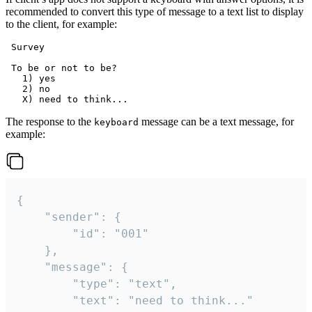
recommended to convert this type of message to a text list to display
to the client, for example:
 Survey

 To be or not to be?

   1) yes

   2) no

The response to the
message can be a text message, for
keyboard
example:
{

	"sender": {

		"id": "001"

	},

	"message": {

		"type": "text",

		"text": "need to think..."
