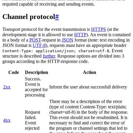
required capable of receiving and sending events.
Channel protocol
#
Transport protocol for the event transmission is
HTTPS
(at the
development stage it is allowed to use
HTTP
). An event is contained
in a body of a
POST
-request in
JSON
format (note: text encoding in
JSON format is
UTF-8
), requests must have an appropriate header
. Event
Content-Type: application/json; charset=utf-8
structure is described
further
. Response options are divided into 3
groups according to the HTTP-response code.
Code
Description
Action
Success.
Event is
2xx
Inform the user about successfull delivery
accepted for
processing
There may be a description of the error
(type of content Content-Type: text/plain;
Request
charset=utf-8) in the body of the response.
failed.
This event should not be resubmitted. It is
4xx
Event
necessary to find and correct the error of
rejected
the program or channel settings that led to