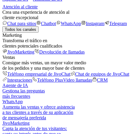
Atención al cliente
Crea una experiencia de atención al
cliente excepcional
Chat para sitios
Chatbot
WhatsApp
Instagram
Telegram
Todos los canales
Marketing
Transforma el tráfico en
clientes potenciales cualificados
JivoMarketing
Devolución de llamadas
Ventas
Consigue más ventas, un mayor valor medio
de los pedidos y una mayor base de clientes
Teléfono empresarial de JivoChat
Chat de equipos de JivoChat
Integraciones
Teléfono Plus
Video llamadas
CRM
Agente de IA
Gestiona las preguntas
más frecuentes
WhatsApp
Aumenta las ventas y ofrece asistencia
a tus clientes a través de su aplicación
de mensajería preferida
JivoMarketing
Capta la atención de tus visitantes:
capta su interés antes de que se