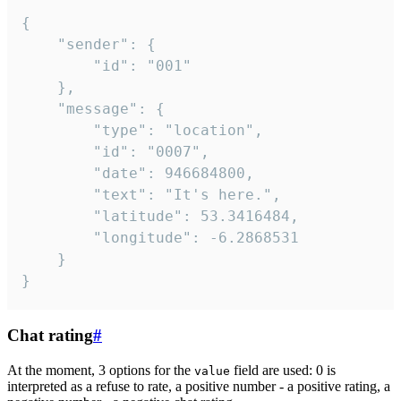
{

	"sender": {

		"id": "001"

	},

	"message": {

		"type": "location",

		"id": "0007",

		"date": 946684800,

		"text": "It's here.",

		"latitude": 53.3416484,

		"longitude": -6.2868531

	}

}
Chat rating
#
At the moment, 3 options for the
field are used: 0 is
value
interpreted as a refuse to rate, a positive number - a positive rating, a