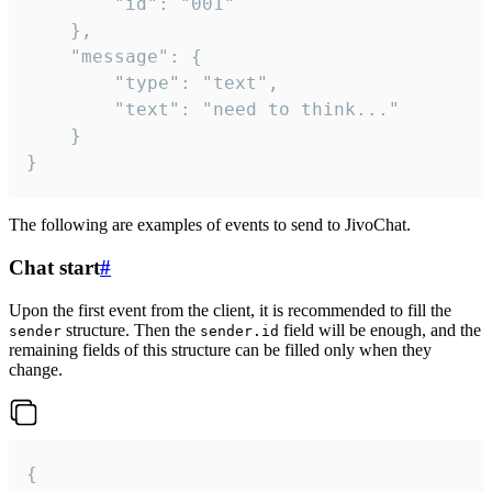
		"id": "001"

	},

	"message": {

		"type": "text",

		"text": "need to think..."

	}

}
The following are examples of events to send to JivoChat.
Chat start
#
Upon the first event from the client, it is recommended to fill the
structure. Then the
field will be enough, and the
sender
sender.id
remaining fields of this structure can be filled only when they
change.
{
