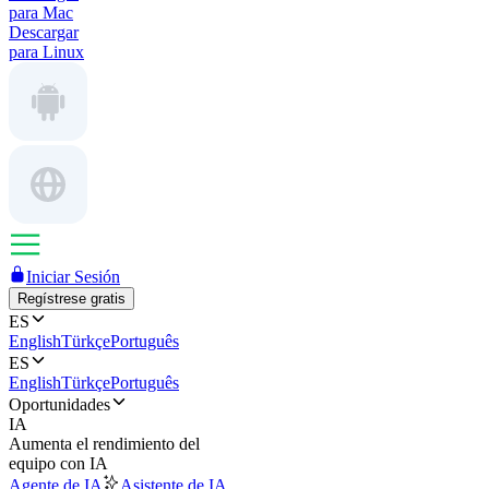
para Mac
Descargar
para Linux
Iniciar Sesión
Regístrese gratis
ES
English
Türkçe
Português
ES
English
Türkçe
Português
Oportunidades
IA
Aumenta el rendimiento del
equipo con IA
Agente de IA
Asistente de IA