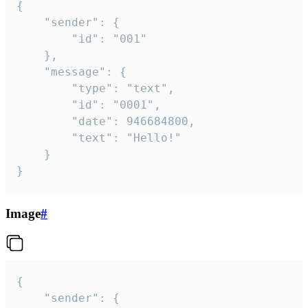
{

	"sender": {

		"id": "001"

	},

	"message": {

		"type": "text",

		"id": "0001",

		"date": 946684800,

		"text": "Hello!"

	}

}
Image
#
{

	"sender": {
