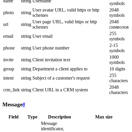
name
string
Username
symbols
User avatar URL, valid https or http
2048
photo
string
schemes
symbols
User page URL, valid https or http
2048
url
string
schemes
символов
255
email
string
User email
symbols
2-15
phone
string
User phone number
symbols
1000
invite
string
Client invitation text
symbols
group
string
Department a client applies to
10 digits
255
intent
string
Subject of a customer's request
characters
2048
crm_link
string
Client URL in a CRM system
characters
Message
#
Field
Type
Description
Max size
Message
identificator,