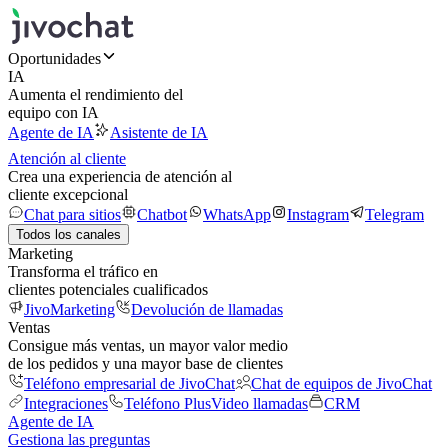
Oportunidades
IA
Aumenta el rendimiento del
equipo con IA
Agente de IA
Asistente de IA
Atención al cliente
Crea una experiencia de atención al
cliente excepcional
Chat para sitios
Chatbot
WhatsApp
Instagram
Telegram
Todos los canales
Marketing
Transforma el tráfico en
clientes potenciales cualificados
JivoMarketing
Devolución de llamadas
Ventas
Consigue más ventas, un mayor valor medio
de los pedidos y una mayor base de clientes
Teléfono empresarial de JivoChat
Chat de equipos de JivoChat
Integraciones
Teléfono Plus
Video llamadas
CRM
Agente de IA
Gestiona las preguntas