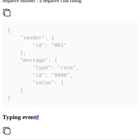
negative number - a negative chat rating.
{

	"sender": {

		"id": "001"

	},

	"message": {

		"type": "rate",

		"id": "0008",

		"value": 1

	}

}
Typing event
#