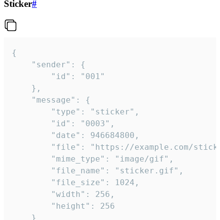
Sticker
#
{

	"sender": {

		"id": "001"

	},

	"message": {

		"type": "sticker",

		"id": "0003",

		"date": 946684800,

		"file": "https://example.com/sticker.gif",

		"mime_type": "image/gif",

		"file_name": "sticker.gif",

		"file_size": 1024,

		"width": 256,

		"height": 256

	}
