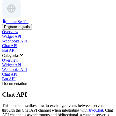
Iniciar Sesión
Regístrese gratis
Overview
Widget API
Webhooks API
Chat API
Bot API
Categorías
Overview
Widget API
Webhooks API
Chat API
Bot API
Documentation
Chat API
This memo describes how to exchange events between servers
through the Chat API channel when integrating with
JivoChat
. Chat
API channel is asynchronous and bidirectional, a custom server is