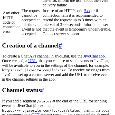
the error. Inform the user about the event
delivery failure
The request
In case of an HTTP code
5xx
or if
Any other
cannot be
connection fails it is recommended to
HTTP
accepted at
resend the request up to 3 times with an
code or
this time.
interval of 3-60 seconds. Inform the user
connection
Event is not
that the event is temporarily undeliverable.
error
accepted
Contact server support
Creation of a channel
#
To create a Chat API channel in JivoChat, use the
JivoChat app
.
Once created, a
URL
, that you can use to send events to JivoChat,
will be available to you in the settings of the channel, for example:
. To receive messages from
https://wh.jivosite.com/foo/bar
JivoChat, set up a custom server and add the URL to receive events
in the channel settings in the app.
Channel status
#
If you add a segment
at the end of the URL for sending
/status
events to JivoChat (for example,
), then in the body
https://wh.jivosite.com/foo/bar/status
of a response to a
GET
-request you will get a status of the channel,