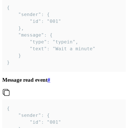
{

	"sender": {

		"id": "001"

	},

	"message": {

		"type": "typein",

		"text": "Wait a minute"

	}

}
Message read event
#
{

	"sender": {

		"id": "001"
