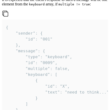
element from the
array, if
:
keyboard
multiple != true
{

	"sender": {

		"id": "001"

	},

	"message": {

		"type": "keyboard",

		"id": "0009",

		"multiple": false,

		"keyboard": [

			{

				"id": "X",

				"text": "need to think..."

			}

		]

	}
