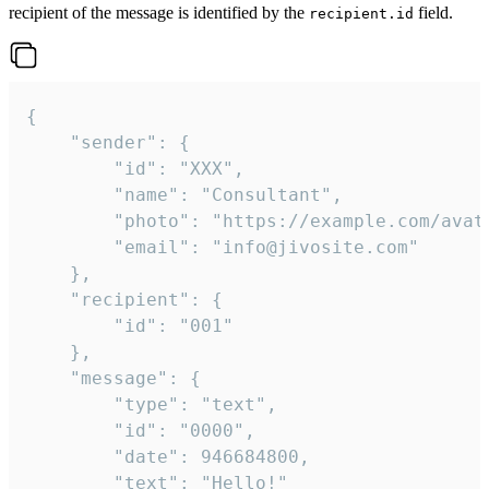
recipient of the message is identified by the
field.
recipient.id
{

	"sender": {

		"id": "XXX",

		"name": "Consultant",

		"photo": "https://example.com/avatar.png",

		"email": "info@jivosite.com"

	},

	"recipient": {

		"id": "001"

	},

	"message": {

		"type": "text",

		"id": "0000",

		"date": 946684800,

		"text": "Hello!"
