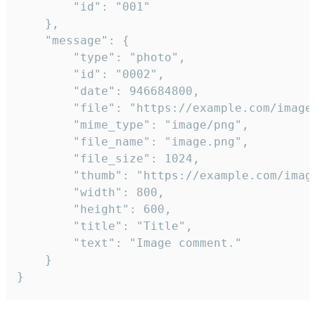
		"id": "001"

	},

	"message": {

		"type": "photo",

		"id": "0002",

		"date": 946684800,

		"file": "https://example.com/image.png",

		"mime_type": "image/png",

		"file_name": "image.png",

		"file_size": 1024,

		"thumb": "https://example.com/image_thumb.png",

		"width": 800,

		"height": 600,

		"title": "Title",

		"text": "Image comment."

	}

}