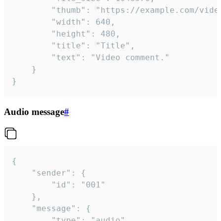
		"thumb": "https://example.com/video_thumb.png",

		"width": 640,

		"height": 480,

		"title": "Title",

		"text": "Video comment."

	}

}
Audio message
#
{

	"sender": {

		"id": "001"

	},

	"message": {

		"type": "audio",
