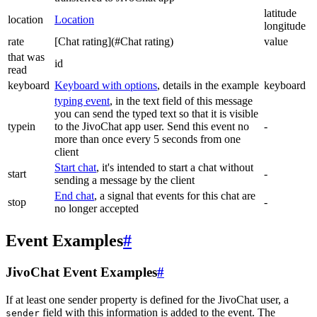
latitude
location
Location
longitude
rate
[Chat rating](#Chat rating)
value
that was
id
read
keyboard
Keyboard with options
, details in the example
keyboard
typing event
, in the text field of this message
you can send the typed text so that it is visible
typein
to the JivoChat app user. Send this event no
-
more than once every 5 seconds from one
client
Start chat
, it's intended to start a chat without
start
-
sending a message by the client
End chat
, a signal that events for this chat are
stop
-
no longer accepted
Event Examples
#
JivoChat Event Examples
#
If at least one sender property is defined for the JivoChat user, a
field with this information is added to the event. The
sender