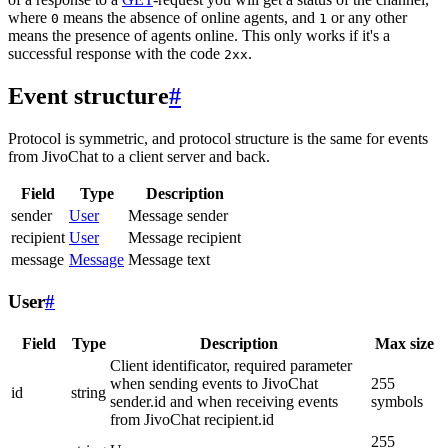
where
means the absence of online agents, and
or any other
0
1
means the presence of agents online. This only works if it's a
successful response with the code
.
2xx
Event structure
#
Protocol is symmetric, and protocol structure is the same for events
from JivoChat to a client server and back.
Field
Type
Description
sender
User
Message sender
recipient
User
Message recipient
message
Message
Message text
User
#
Field
Type
Description
Max size
Client identificator, required parameter
when sending events to JivoChat
255
id
string
sender.id and when receiving events
symbols
from JivoChat recipient.id
255