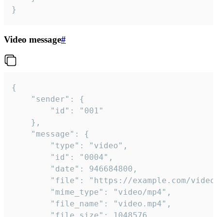
}
Video message
#
{

	"sender": {

		"id": "001"

	},

	"message": {

		"type": "video",

		"id": "0004",

		"date": 946684800,

		"file": "https://example.com/video.mp4",

		"mime_type": "video/mp4",

		"file_name": "video.mp4",

		"file_size": 1048576,
