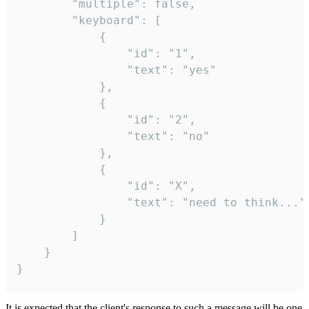
		"multiple": false,

		"keyboard": [

			{

				"id": "1",

				"text": "yes"

			},

			{

				"id": "2",

				"text": "no"

			},

			{

				"id": "X",

				"text": "need to think..."

			}

		]

	}

}
It is expected that the client's response to such a message will be one