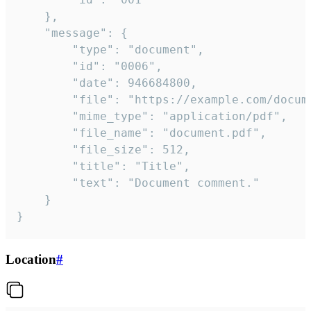
	},

	"message": {

		"type": "document",

		"id": "0006",

		"date": 946684800,

		"file": "https://example.com/document.pdf",

		"mime_type": "application/pdf",

		"file_name": "document.pdf",

		"file_size": 512,

		"title": "Title",

		"text": "Document comment."

	}

}
Location
#