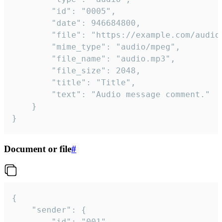
		"id": "0005",

		"date": 946684800,

		"file": "https://example.com/audio.mp3",

		"mime_type": "audio/mpeg",

		"file_name": "audio.mp3",

		"file_size": 2048,

		"title": "Title",

		"text": "Audio message comment."

	}

}
Document or file
#
{

	"sender": {

		"id": "001"
