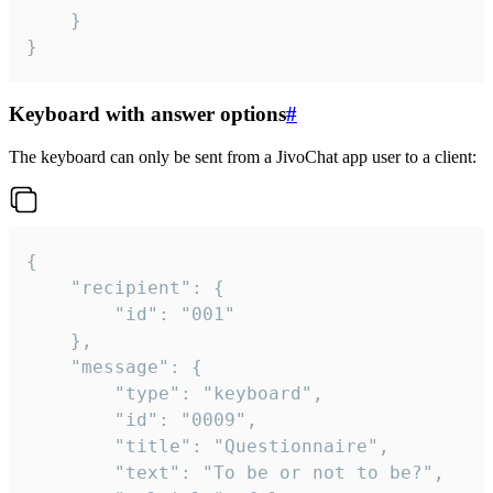
	}

}
Keyboard with answer options
#
The keyboard can only be sent from a JivoChat app user to a client:
{

	"recipient": {

		"id": "001"

	},

	"message": {

		"type": "keyboard",

		"id": "0009",

		"title": "Questionnaire",

		"text": "To be or not to be?",
