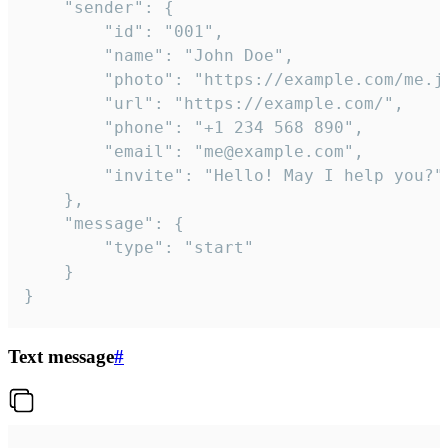
	"sender": {

		"id": "001",

		"name": "John Doe",

		"photo": "https://example.com/me.jpg",

		"url": "https://example.com/",

		"phone": "+1 234 568 890",

		"email": "me@example.com",

		"invite": "Hello! May I help you?"

	},

	"message": {

		"type": "start"

	}

}
Text message
#