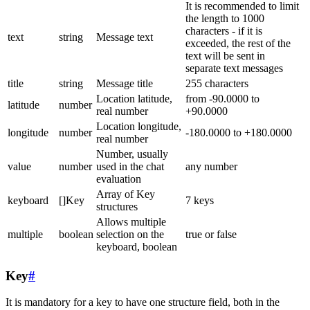
It is recommended to limit
the length to 1000
characters - if it is
text
string
Message text
exceeded, the rest of the
text will be sent in
separate text messages
title
string
Message title
255 characters
Location latitude,
from -90.0000 to
latitude
number
real number
+90.0000
Location longitude,
longitude
number
-180.0000 to +180.0000
real number
Number, usually
value
number
used in the chat
any number
evaluation
Array of Key
keyboard
[]Key
7 keys
structures
Allows multiple
multiple
boolean
selection on the
true or false
keyboard, boolean
Key
#
It is mandatory for a key to have one structure field, both in the