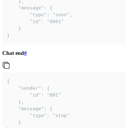
	},

	"message": {

		"type": "seen",

		"id": "0001"

	}

}
Chat end
#
{

	"sender": {

		"id": "001"

	},

	"message": {

		"type": "stop"

	}
