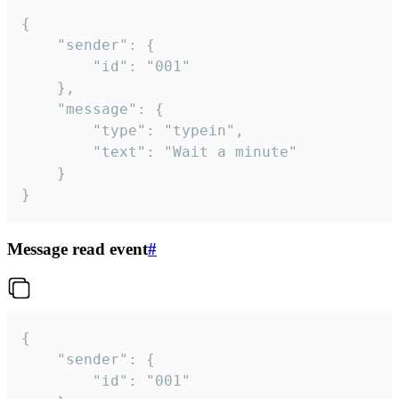
{

	"sender": {

		"id": "001"

	},

	"message": {

		"type": "typein",

		"text": "Wait a minute"

	}

}
Message read event
#
{

	"sender": {

		"id": "001"
