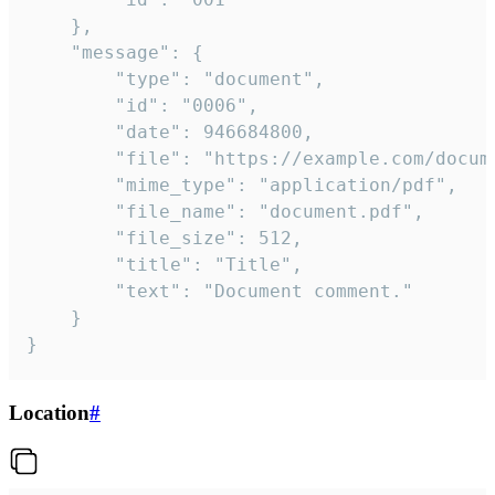
	},

	"message": {

		"type": "document",

		"id": "0006",

		"date": 946684800,

		"file": "https://example.com/document.pdf",

		"mime_type": "application/pdf",

		"file_name": "document.pdf",

		"file_size": 512,

		"title": "Title",

		"text": "Document comment."

	}

}
Location
#