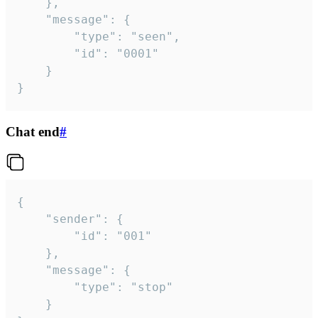
	},

	"message": {

		"type": "seen",

		"id": "0001"

	}

}
Chat end
#
{

	"sender": {

		"id": "001"

	},

	"message": {

		"type": "stop"

	}
