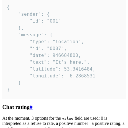
{

	"sender": {

		"id": "001"

	},

	"message": {

		"type": "location",

		"id": "0007",

		"date": 946684800,

		"text": "It's here.",

		"latitude": 53.3416484,

		"longitude": -6.2868531

	}

}
Chat rating
#
At the moment, 3 options for the
field are used: 0 is
value
interpreted as a refuse to rate, a positive number - a positive rating, a