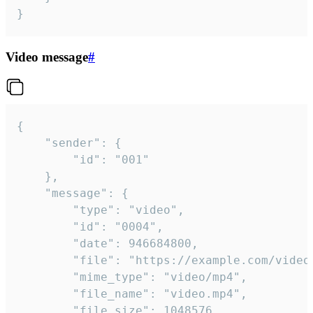
}
Video message
#
{

	"sender": {

		"id": "001"

	},

	"message": {

		"type": "video",

		"id": "0004",

		"date": 946684800,

		"file": "https://example.com/video.mp4",

		"mime_type": "video/mp4",

		"file_name": "video.mp4",

		"file_size": 1048576,
