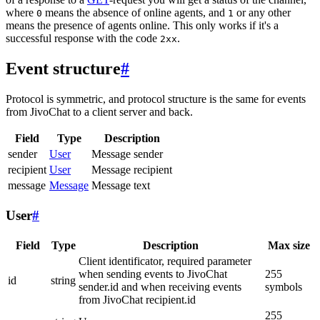
where
means the absence of online agents, and
or any other
0
1
means the presence of agents online. This only works if it's a
successful response with the code
.
2xx
Event structure
#
Protocol is symmetric, and protocol structure is the same for events
from JivoChat to a client server and back.
Field
Type
Description
sender
User
Message sender
recipient
User
Message recipient
message
Message
Message text
User
#
Field
Type
Description
Max size
Client identificator, required parameter
when sending events to JivoChat
255
id
string
sender.id and when receiving events
symbols
from JivoChat recipient.id
255