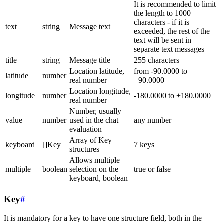
It is recommended to limit
the length to 1000
characters - if it is
text
string
Message text
exceeded, the rest of the
text will be sent in
separate text messages
title
string
Message title
255 characters
Location latitude,
from -90.0000 to
latitude
number
real number
+90.0000
Location longitude,
longitude
number
-180.0000 to +180.0000
real number
Number, usually
value
number
used in the chat
any number
evaluation
Array of Key
keyboard
[]Key
7 keys
structures
Allows multiple
multiple
boolean
selection on the
true or false
keyboard, boolean
Key
#
It is mandatory for a key to have one structure field, both in the