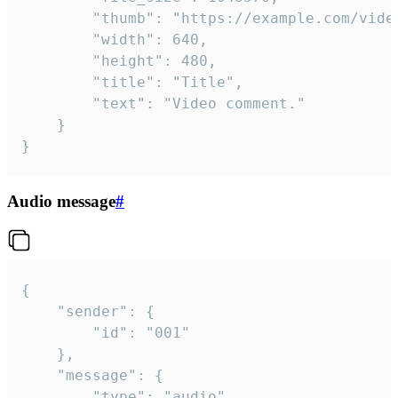
		"thumb": "https://example.com/video_thumb.png",

		"width": 640,

		"height": 480,

		"title": "Title",

		"text": "Video comment."

	}

}
Audio message
#
{

	"sender": {

		"id": "001"

	},

	"message": {

		"type": "audio",
