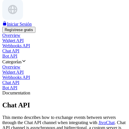
Iniciar Sesión
Regístrese gratis
Overview
Widget API
Webhooks API
Chat API
Bot API
Categorías
Overview
Widget API
Webhooks API
Chat API
Bot API
Documentation
Chat API
This memo describes how to exchange events between servers
through the Chat API channel when integrating with
JivoChat
. Chat
API channel is asynchronous and bidirectional, a custom server is