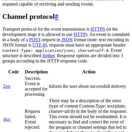
required capable of receiving and sending events.
Channel protocol
#
Transport protocol for the event transmission is
HTTPS
(at the
development stage it is allowed to use
HTTP
). An event is contained
in a body of a
POST
-request in
JSON
format (note: text encoding in
JSON format is
UTF-8
), requests must have an appropriate header
. Event
Content-Type: application/json; charset=utf-8
structure is described
further
. Response options are divided into 3
groups according to the HTTP-response code.
Code
Description
Action
Success.
Event is
2xx
Inform the user about successfull delivery
accepted for
processing
There may be a description of the error
(type of content Content-Type: text/plain;
Request
charset=utf-8) in the body of the response.
failed.
This event should not be resubmitted. It is
4xx
Event
necessary to find and correct the error of
rejected
the program or channel settings that led to