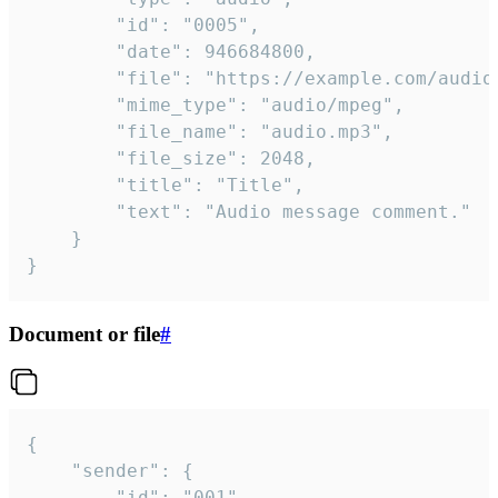
		"id": "0005",

		"date": 946684800,

		"file": "https://example.com/audio.mp3",

		"mime_type": "audio/mpeg",

		"file_name": "audio.mp3",

		"file_size": 2048,

		"title": "Title",

		"text": "Audio message comment."

	}

}
Document or file
#
{

	"sender": {

		"id": "001"
