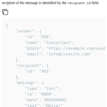
recipient of the message is identified by the
field.
recipient.id
{

	"sender": {

		"id": "XXX",

		"name": "Consultant",

		"photo": "https://example.com/avatar.png",

		"email": "info@jivosite.com"

	},

	"recipient": {

		"id": "001"

	},

	"message": {

		"type": "text",

		"id": "0000",

		"date": 946684800,

		"text": "Hello!"
