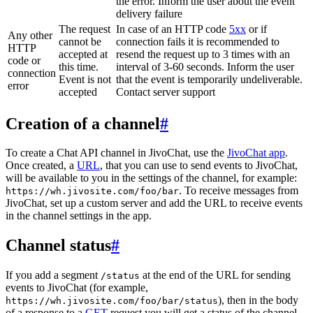
the error. Inform the user about the event
delivery failure
The request
In case of an HTTP code
5xx
or if
Any other
cannot be
connection fails it is recommended to
HTTP
accepted at
resend the request up to 3 times with an
code or
this time.
interval of 3-60 seconds. Inform the user
connection
Event is not
that the event is temporarily undeliverable.
error
accepted
Contact server support
Creation of a channel
#
To create a Chat API channel in JivoChat, use the
JivoChat app
.
Once created, a
URL
, that you can use to send events to JivoChat,
will be available to you in the settings of the channel, for example:
. To receive messages from
https://wh.jivosite.com/foo/bar
JivoChat, set up a custom server and add the URL to receive events
in the channel settings in the app.
Channel status
#
If you add a segment
at the end of the URL for sending
/status
events to JivoChat (for example,
), then in the body
https://wh.jivosite.com/foo/bar/status
of a response to a
GET
-request you will get a status of the channel,