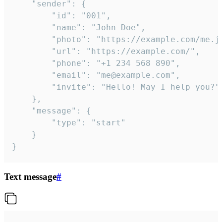
	"sender": {

		"id": "001",

		"name": "John Doe",

		"photo": "https://example.com/me.jpg",

		"url": "https://example.com/",

		"phone": "+1 234 568 890",

		"email": "me@example.com",

		"invite": "Hello! May I help you?"

	},

	"message": {

		"type": "start"

	}

}
Text message
#