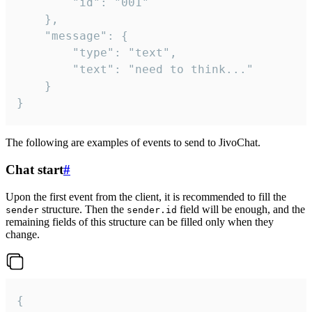
		"id": "001"

	},

	"message": {

		"type": "text",

		"text": "need to think..."

	}

}
The following are examples of events to send to JivoChat.
Chat start
#
Upon the first event from the client, it is recommended to fill the
structure. Then the
field will be enough, and the
sender
sender.id
remaining fields of this structure can be filled only when they
change.
{
