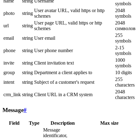
name
string
Username
symbols
User avatar URL, valid https or http
2048
photo
string
schemes
symbols
User page URL, valid https or http
2048
url
string
schemes
символов
255
email
string
User email
symbols
2-15
phone
string
User phone number
symbols
1000
invite
string
Client invitation text
symbols
group
string
Department a client applies to
10 digits
255
intent
string
Subject of a customer's request
characters
2048
crm_link
string
Client URL in a CRM system
characters
Message
#
Field
Type
Description
Max size
Message
identificator,