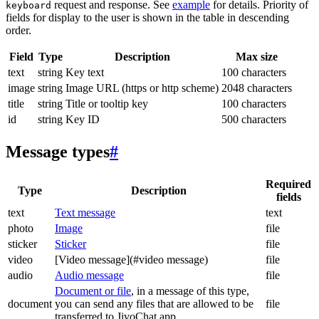
request and response. See
example
for details. Priority of
keyboard
fields for display to the user is shown in the table in descending
order.
Field
Type
Description
Max size
text
string
Key text
100 characters
image
string
Image URL (https or http scheme)
2048 characters
title
string
Title or tooltip key
100 characters
id
string
Key ID
500 characters
Message types
#
Required
Type
Description
fields
text
Text message
text
photo
Image
file
sticker
Sticker
file
video
[Video message](#video message)
file
audio
Audio message
file
Document or file
, in a message of this type,
document
you can send any files that are allowed to be
file
transferred to JivoChat app