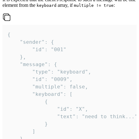
element from the
array, if
:
keyboard
multiple != true
{

	"sender": {

		"id": "001"

	},

	"message": {

		"type": "keyboard",

		"id": "0009",

		"multiple": false,

		"keyboard": [

			{

				"id": "X",

				"text": "need to think..."

			}

		]

	}
