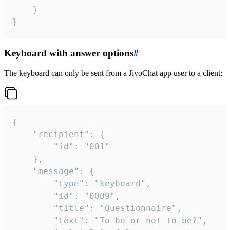
	}

}
Keyboard with answer options
#
The keyboard can only be sent from a JivoChat app user to a client:
{

	"recipient": {

		"id": "001"

	},

	"message": {

		"type": "keyboard",

		"id": "0009",

		"title": "Questionnaire",

		"text": "To be or not to be?",
