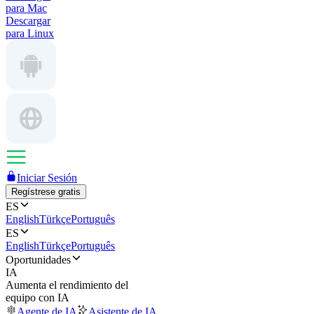
para Mac
Descargar
para Linux
Iniciar Sesión
Regístrese gratis
ES
English
Türkçe
Português
ES
English
Türkçe
Português
Oportunidades
IA
Aumenta el rendimiento del
equipo con IA
Agente de IA
Asistente de IA