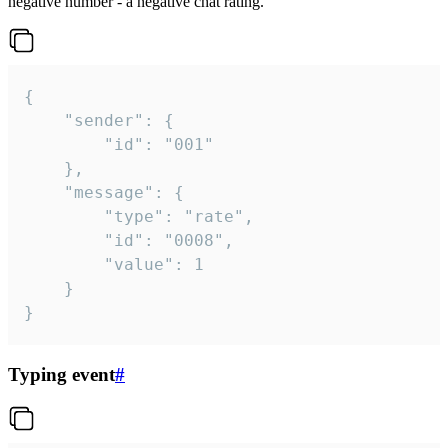
negative number - a negative chat rating.
{

	"sender": {

		"id": "001"

	},

	"message": {

		"type": "rate",

		"id": "0008",

		"value": 1

	}

}
Typing event
#