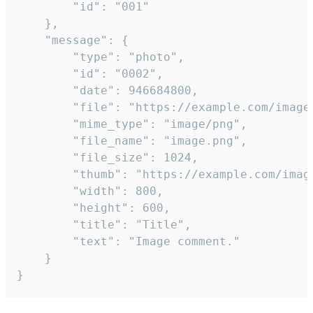
		"id": "001"

	},

	"message": {

		"type": "photo",

		"id": "0002",

		"date": 946684800,

		"file": "https://example.com/image.png",

		"mime_type": "image/png",

		"file_name": "image.png",

		"file_size": 1024,

		"thumb": "https://example.com/image_thumb.png",

		"width": 800,

		"height": 600,

		"title": "Title",

		"text": "Image comment."

	}

}