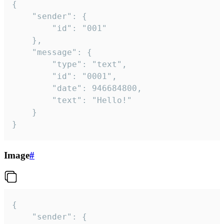
{

	"sender": {

		"id": "001"

	},

	"message": {

		"type": "text",

		"id": "0001",

		"date": 946684800,

		"text": "Hello!"

	}

}
Image
#
{

	"sender": {
