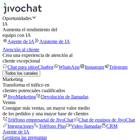
Oportunidades
IA
Aumenta el rendimiento del
equipo con IA
Agente de IA
Asistente de IA
Atención al cliente
Crea una experiencia de atención al
cliente excepcional
Chat para sitios
Chatbot
WhatsApp
Instagram
Telegram
Todos los canales
Marketing
Transforma el tráfico en
clientes potenciales cualificados
JivoMarketing
Devolución de llamadas
Ventas
Consigue más ventas, un mayor valor medio
de los pedidos y una mayor base de clientes
Teléfono empresarial de JivoChat
Chat de equipos de JivoChat
Integraciones
Teléfono Plus
Video llamadas
CRM
Agente de IA
Gestiona las preguntas