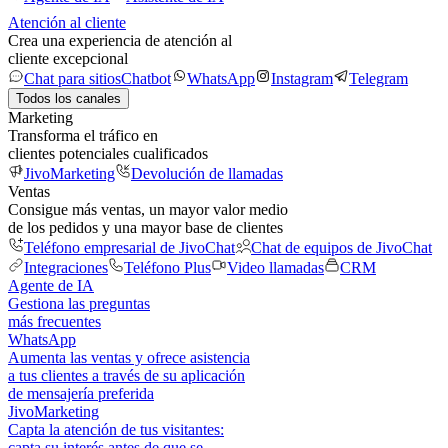
Atención al cliente
Crea una experiencia de atención al
cliente excepcional
Chat para sitios
Chatbot
WhatsApp
Instagram
Telegram
Todos los canales
Marketing
Transforma el tráfico en
clientes potenciales cualificados
JivoMarketing
Devolución de llamadas
Ventas
Consigue más ventas, un mayor valor medio
de los pedidos y una mayor base de clientes
Teléfono empresarial de JivoChat
Chat de equipos de JivoChat
Integraciones
Teléfono Plus
Video llamadas
CRM
Agente de IA
Gestiona las preguntas
más frecuentes
WhatsApp
Aumenta las ventas y ofrece asistencia
a tus clientes a través de su aplicación
de mensajería preferida
JivoMarketing
Capta la atención de tus visitantes:
capta su interés antes de que se