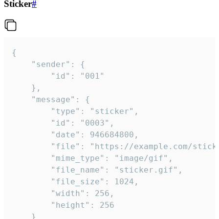
Sticker
#
{

	"sender": {

		"id": "001"

	},

	"message": {

		"type": "sticker",

		"id": "0003",

		"date": 946684800,

		"file": "https://example.com/sticker.gif",

		"mime_type": "image/gif",

		"file_name": "sticker.gif",

		"file_size": 1024,

		"width": 256,

		"height": 256

	}
