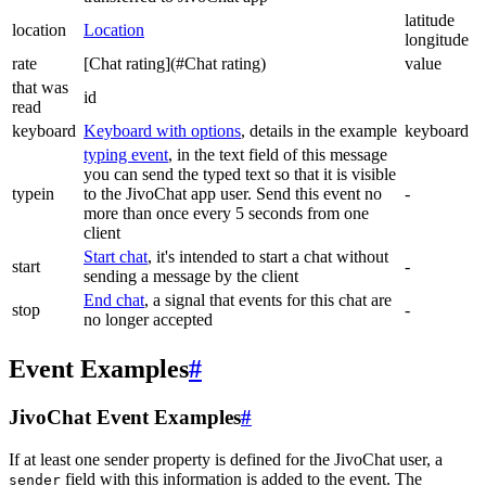
latitude
location
Location
longitude
rate
[Chat rating](#Chat rating)
value
that was
id
read
keyboard
Keyboard with options
, details in the example
keyboard
typing event
, in the text field of this message
you can send the typed text so that it is visible
typein
to the JivoChat app user. Send this event no
-
more than once every 5 seconds from one
client
Start chat
, it's intended to start a chat without
start
-
sending a message by the client
End chat
, a signal that events for this chat are
stop
-
no longer accepted
Event Examples
#
JivoChat Event Examples
#
If at least one sender property is defined for the JivoChat user, a
field with this information is added to the event. The
sender