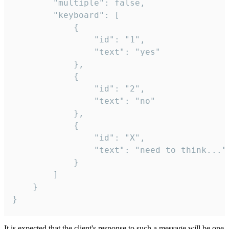
		"multiple": false,

		"keyboard": [

			{

				"id": "1",

				"text": "yes"

			},

			{

				"id": "2",

				"text": "no"

			},

			{

				"id": "X",

				"text": "need to think..."

			}

		]

	}

}
It is expected that the client's response to such a message will be one