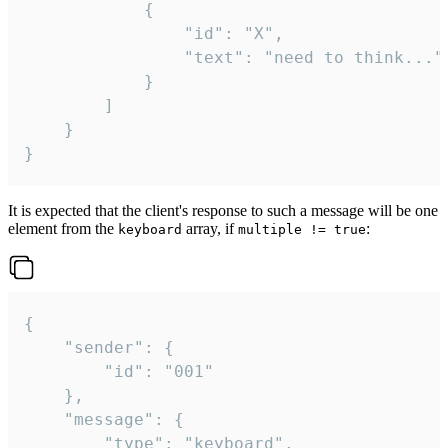
			{

				"id": "X",

				"text": "need to think..."

			}

		]

	}

}
It is expected that the client's response to such a message will be one
element from the
array, if
:
keyboard
multiple != true
{

	"sender": {

		"id": "001"

	},

	"message": {

		"type": "keyboard",
