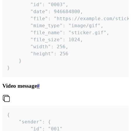
		"id": "0003",

		"date": 946684800,

		"file": "https://example.com/sticker.gif",

		"mime_type": "image/gif",

		"file_name": "sticker.gif",

		"file_size": 1024,

		"width": 256,

		"height": 256

	}

}
Video message
#
{

	"sender": {

		"id": "001"
