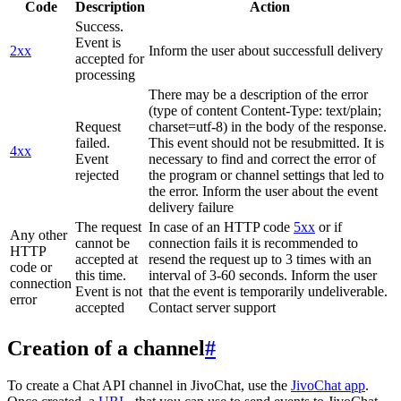
Code
Description
Action
Success.
Event is
2xx
Inform the user about successfull delivery
accepted for
processing
There may be a description of the error
(type of content Content-Type: text/plain;
Request
charset=utf-8) in the body of the response.
failed.
This event should not be resubmitted. It is
4xx
Event
necessary to find and correct the error of
rejected
the program or channel settings that led to
the error. Inform the user about the event
delivery failure
The request
In case of an HTTP code
5xx
or if
Any other
cannot be
connection fails it is recommended to
HTTP
accepted at
resend the request up to 3 times with an
code or
this time.
interval of 3-60 seconds. Inform the user
connection
Event is not
that the event is temporarily undeliverable.
error
accepted
Contact server support
Creation of a channel
#
To create a Chat API channel in JivoChat, use the
JivoChat app
.