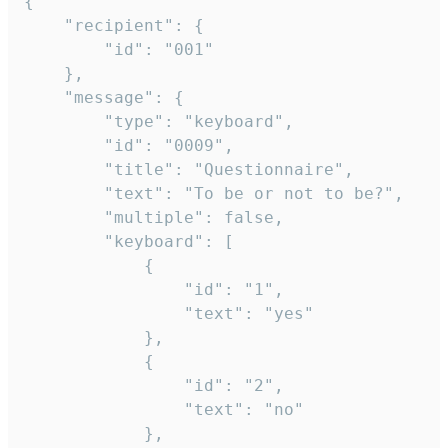
{

	"recipient": {

		"id": "001"

	},

	"message": {

		"type": "keyboard",

		"id": "0009",

		"title": "Questionnaire",

		"text": "To be or not to be?",

		"multiple": false,

		"keyboard": [

			{

				"id": "1",

				"text": "yes"

			},

			{

				"id": "2",

				"text": "no"

			},
