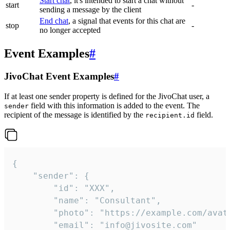
Start chat
, it's intended to start a chat without
start
-
sending a message by the client
End chat
, a signal that events for this chat are
stop
-
no longer accepted
Event Examples
#
JivoChat Event Examples
#
If at least one sender property is defined for the JivoChat user, a
field with this information is added to the event. The
sender
recipient of the message is identified by the
field.
recipient.id
{

	"sender": {

		"id": "XXX",

		"name": "Consultant",

		"photo": "https://example.com/avatar.png",

		"email": "info@jivosite.com"
