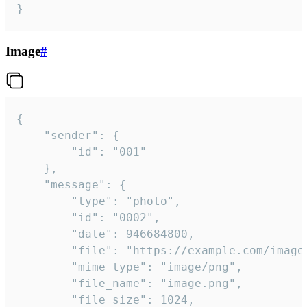
}
Image
#
{

	"sender": {

		"id": "001"

	},

	"message": {

		"type": "photo",

		"id": "0002",

		"date": 946684800,

		"file": "https://example.com/image.png",

		"mime_type": "image/png",

		"file_name": "image.png",

		"file_size": 1024,
