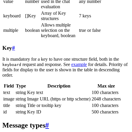
value
number
used in the chat
any number
evaluation
Array of Key
keyboard
[]Key
7 keys
structures
Allows multiple
multiple
boolean
selection on the
true or false
keyboard, boolean
Key
#
It is mandatory for a key to have one structure field, both in the
request and response. See
example
for details. Priority of
keyboard
fields for display to the user is shown in the table in descending
order.
Field
Type
Description
Max size
text
string
Key text
100 characters
image
string
Image URL (https or http scheme)
2048 characters
title
string
Title or tooltip key
100 characters
id
string
Key ID
500 characters
Message types
#