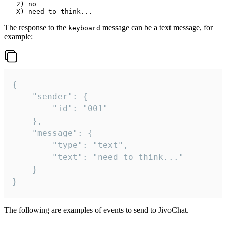
   2) no

The response to the
message can be a text message, for
keyboard
example:
{

	"sender": {

		"id": "001"

	},

	"message": {

		"type": "text",

		"text": "need to think..."

	}

}
The following are examples of events to send to JivoChat.