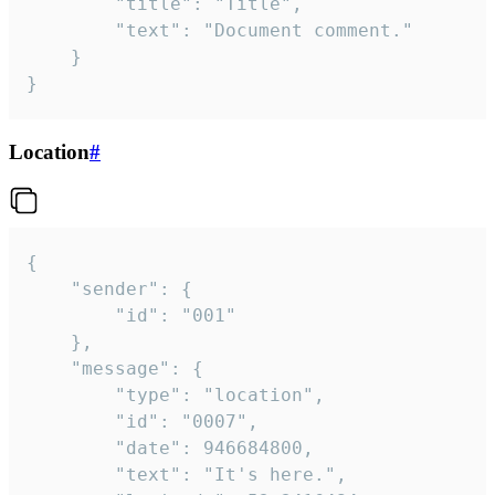
		"title": "Title",

		"text": "Document comment."

	}

}
Location
#
{

	"sender": {

		"id": "001"

	},

	"message": {

		"type": "location",

		"id": "0007",

		"date": 946684800,

		"text": "It's here.",
