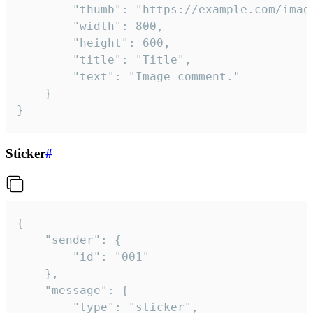
		"thumb": "https://example.com/image_thumb.png",

		"width": 800,

		"height": 600,

		"title": "Title",

		"text": "Image comment."

	}

}
Sticker
#
{

	"sender": {

		"id": "001"

	},

	"message": {

		"type": "sticker",
