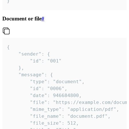
}
Document or file
#
{

	"sender": {

		"id": "001"

	},

	"message": {

		"type": "document",

		"id": "0006",

		"date": 946684800,

		"file": "https://example.com/document.pdf",

		"mime_type": "application/pdf",

		"file_name": "document.pdf",

		"file_size": 512,
