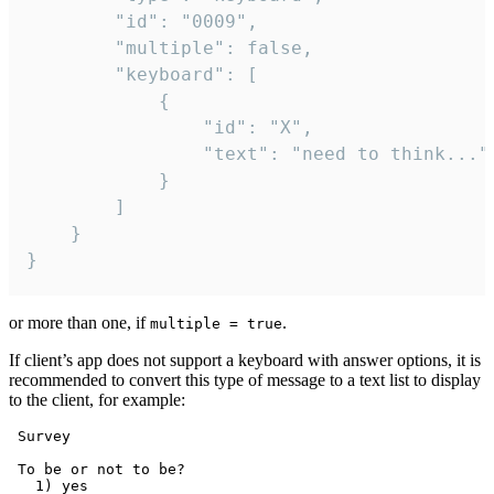
		"id": "0009",

		"multiple": false,

		"keyboard": [

			{

				"id": "X",

				"text": "need to think..."

			}

		]

	}

}
or more than one, if
.
multiple = true
If client’s app does not support a keyboard with answer options, it is
recommended to convert this type of message to a text list to display
to the client, for example:
 Survey

 To be or not to be?

   1) yes
