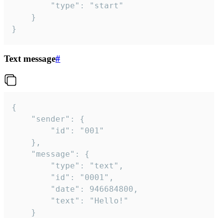
		"type": "start"

	}

}
Text message
#
{

	"sender": {

		"id": "001"

	},

	"message": {

		"type": "text",

		"id": "0001",

		"date": 946684800,

		"text": "Hello!"

	}
