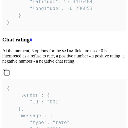
		"latitude": 53.3416484,

		"longitude": -6.2868531

	}

}
Chat rating
#
At the moment, 3 options for the
field are used: 0 is
value
interpreted as a refuse to rate, a positive number - a positive rating, a
negative number - a negative chat rating.
{

	"sender": {

		"id": "001"

	},

	"message": {

		"type": "rate",
