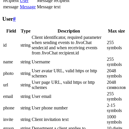
recipient
User
Message recipient
message
Message
Message text
User
#
Field
Type
Description
Max size
Client identificator, required parameter
when sending events to JivoChat
255
id
string
sender.id and when receiving events
symbols
from JivoChat recipient.id
255
name
string
Username
symbols
User avatar URL, valid https or http
2048
photo
string
schemes
symbols
User page URL, valid https or http
2048
url
string
schemes
символов
255
email
string
User email
symbols
2-15
phone
string
User phone number
symbols
1000
invite
string
Client invitation text
symbols
group
string
Department a client applies to
10 digits