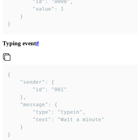
		"id": "0008",

		"value": 1

	}

}
Typing event
#
{

	"sender": {

		"id": "001"

	},

	"message": {

		"type": "typein",

		"text": "Wait a minute"

	}

}