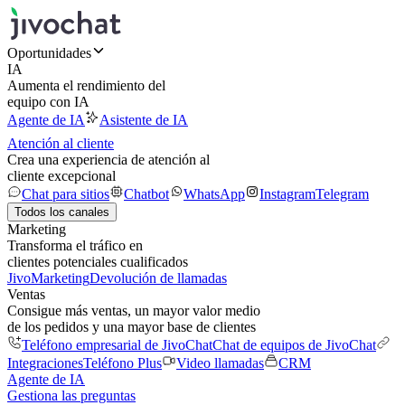
Oportunidades
IA
Aumenta el rendimiento del
equipo con IA
Agente de IA
Asistente de IA
Atención al cliente
Crea una experiencia de atención al
cliente excepcional
Chat para sitios
Chatbot
WhatsApp
Instagram
Telegram
Todos los canales
Marketing
Transforma el tráfico en
clientes potenciales cualificados
JivoMarketing
Devolución de llamadas
Ventas
Consigue más ventas, un mayor valor medio
de los pedidos y una mayor base de clientes
Teléfono empresarial de JivoChat
Chat de equipos de JivoChat
Integraciones
Teléfono Plus
Video llamadas
CRM
Agente de IA
Gestiona las preguntas