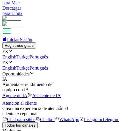
para Mac
Descargar
para Linux
Iniciar Sesión
Regístrese gratis
ES
English
Türkçe
Português
ES
English
Türkçe
Português
Oportunidades
IA
Aumenta el rendimiento del
equipo con IA
Agente de IA
Asistente de IA
Atención al cliente
Crea una experiencia de atención al
cliente excepcional
Chat para sitios
Chatbot
WhatsApp
Instagram
Telegram
Todos los canales
Marketing