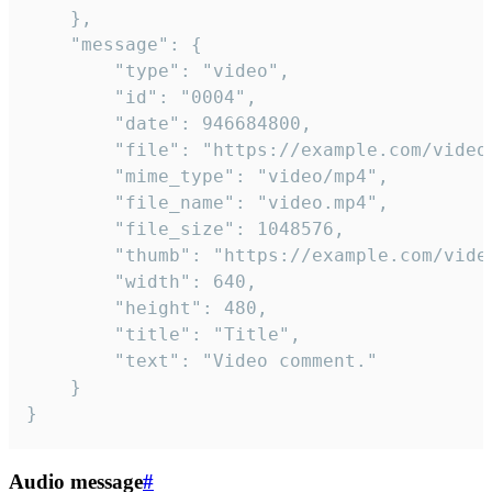
	},

	"message": {

		"type": "video",

		"id": "0004",

		"date": 946684800,

		"file": "https://example.com/video.mp4",

		"mime_type": "video/mp4",

		"file_name": "video.mp4",

		"file_size": 1048576,

		"thumb": "https://example.com/video_thumb.png",

		"width": 640,

		"height": 480,

		"title": "Title",

		"text": "Video comment."

	}

}
Audio message
#