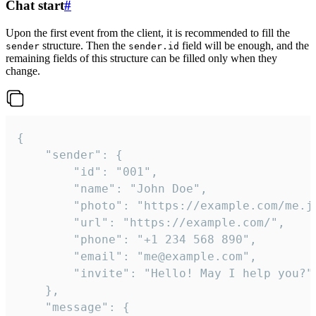
Chat start
#
Upon the first event from the client, it is recommended to fill the
structure. Then the
field will be enough, and the
sender
sender.id
remaining fields of this structure can be filled only when they
change.
{

	"sender": {

		"id": "001",

		"name": "John Doe",

		"photo": "https://example.com/me.jpg",

		"url": "https://example.com/",

		"phone": "+1 234 568 890",

		"email": "me@example.com",

		"invite": "Hello! May I help you?"

	},

	"message": {
