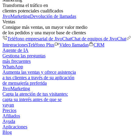
Transforma el tráfico en
clientes potenciales cualificados
JivoMarketing
Devolución de llamadas
Ventas
Consigue más ventas, un mayor valor medio
de los pedidos y una mayor base de clientes
Teléfono empresarial de JivoChat
Chat de equipos de JivoChat
Integraciones
Teléfono Plus
Video llamadas
CRM
Agente de IA
Gestiona las preguntas
más frecuentes
WhatsApp
Aumenta las ventas y ofrece asistencia
a tus clientes a través de su aplicación
de mensajería preferida
JivoMarketing
Capta la atención de tus visitantes:
capta su interés antes de que se
vayan
Precios
Afiliados
Ayuda
Aplicaciones
Blog