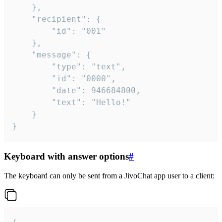
	},

	"recipient": {

		"id": "001"

	},

	"message": {

		"type": "text",

		"id": "0000",

		"date": 946684800,

		"text": "Hello!"

	}

}
Keyboard with answer options
#
The keyboard can only be sent from a JivoChat app user to a client: