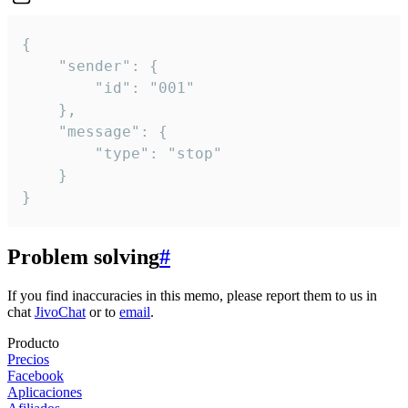
{

	"sender": {

		"id": "001"

	},

	"message": {

		"type": "stop"

	}

}
Problem solving
#
If you find inaccuracies in this memo, please report them to us in
chat
JivoChat
or to
email
.
Producto
Precios
Facebook
Aplicaciones