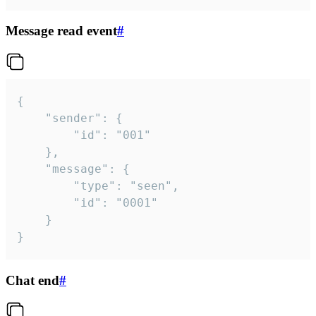
Message read event
#
{

	"sender": {

		"id": "001"

	},

	"message": {

		"type": "seen",

		"id": "0001"

	}

}
Chat end
#