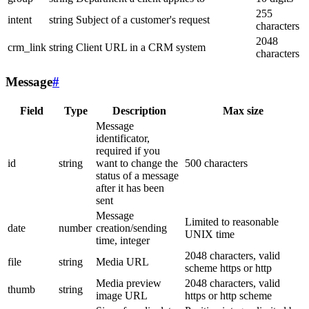
255
intent
string
Subject of a customer's request
characters
2048
crm_link
string
Client URL in a CRM system
characters
Message
#
Field
Type
Description
Max size
Message
identificator,
required if you
id
string
want to change the
500 characters
status of a message
after it has been
sent
Message
Limited to reasonable
date
number
creation/sending
UNIX time
time, integer
2048 characters, valid
file
string
Media URL
scheme https or http
Media preview
2048 characters, valid
thumb
string
image URL
https or http scheme