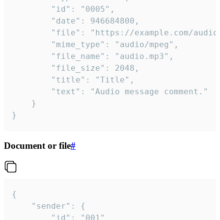
		"id": "0005",

		"date": 946684800,

		"file": "https://example.com/audio.mp3",

		"mime_type": "audio/mpeg",

		"file_name": "audio.mp3",

		"file_size": 2048,

		"title": "Title",

		"text": "Audio message comment."

	}

}
Document or file
#
{

	"sender": {

		"id": "001"
