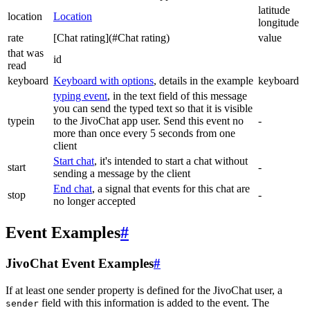
latitude
location
Location
longitude
rate
[Chat rating](#Chat rating)
value
that was
id
read
keyboard
Keyboard with options
, details in the example
keyboard
typing event
, in the text field of this message
you can send the typed text so that it is visible
typein
to the JivoChat app user. Send this event no
-
more than once every 5 seconds from one
client
Start chat
, it's intended to start a chat without
start
-
sending a message by the client
End chat
, a signal that events for this chat are
stop
-
no longer accepted
Event Examples
#
JivoChat Event Examples
#
If at least one sender property is defined for the JivoChat user, a
field with this information is added to the event. The
sender