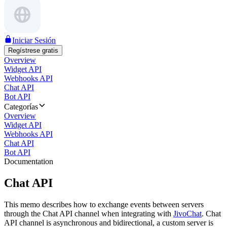
Iniciar Sesión
Regístrese gratis
Overview
Widget API
Webhooks API
Chat API
Bot API
Categorías
Overview
Widget API
Webhooks API
Chat API
Bot API
Documentation
Chat API
This memo describes how to exchange events between servers
through the Chat API channel when integrating with
JivoChat
. Chat
API channel is asynchronous and bidirectional, a custom server is