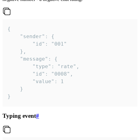
{

	"sender": {

		"id": "001"

	},

	"message": {

		"type": "rate",

		"id": "0008",

		"value": 1

	}

}
Typing event
#