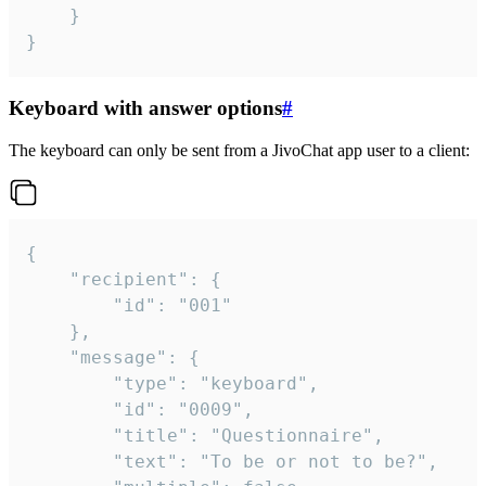
	}

}
Keyboard with answer options
#
The keyboard can only be sent from a JivoChat app user to a client:
{

	"recipient": {

		"id": "001"

	},

	"message": {

		"type": "keyboard",

		"id": "0009",

		"title": "Questionnaire",

		"text": "To be or not to be?",
