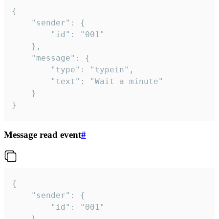
{

	"sender": {

		"id": "001"

	},

	"message": {

		"type": "typein",

		"text": "Wait a minute"

	}

}
Message read event
#
{

	"sender": {

		"id": "001"

	},
