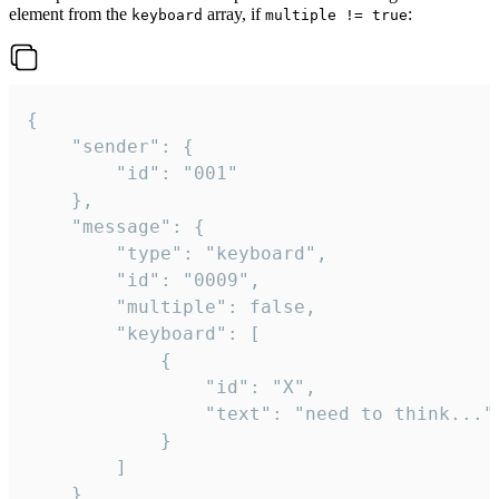
element from the
array, if
:
keyboard
multiple != true
{

	"sender": {

		"id": "001"

	},

	"message": {

		"type": "keyboard",

		"id": "0009",

		"multiple": false,

		"keyboard": [

			{

				"id": "X",

				"text": "need to think..."

			}

		]

	}
