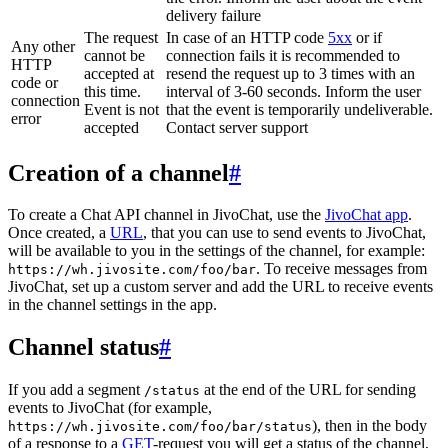
delivery failure
The request
In case of an HTTP code
5xx
or if
Any other
cannot be
connection fails it is recommended to
HTTP
accepted at
resend the request up to 3 times with an
code or
this time.
interval of 3-60 seconds. Inform the user
connection
Event is not
that the event is temporarily undeliverable.
error
accepted
Contact server support
Creation of a channel
#
To create a Chat API channel in JivoChat, use the
JivoChat app
.
Once created, a
URL
, that you can use to send events to JivoChat,
will be available to you in the settings of the channel, for example:
. To receive messages from
https://wh.jivosite.com/foo/bar
JivoChat, set up a custom server and add the URL to receive events
in the channel settings in the app.
Channel status
#
If you add a segment
at the end of the URL for sending
/status
events to JivoChat (for example,
), then in the body
https://wh.jivosite.com/foo/bar/status
of a response to a
GET
-request you will get a status of the channel,