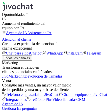
Oportunidades
IA
Aumenta el rendimiento del
equipo con IA
Agente de IA
Asistente de IA
Atención al cliente
Crea una experiencia de atención al
cliente excepcional
Chat para sitios
Chatbot
WhatsApp
Instagram
Telegram
Todos los canales
Marketing
Transforma el tráfico en
clientes potenciales cualificados
JivoMarketing
Devolución de llamadas
Ventas
Consigue más ventas, un mayor valor medio
de los pedidos y una mayor base de clientes
Teléfono empresarial de JivoChat
Chat de equipos de JivoChat
Integraciones
Teléfono Plus
Video llamadas
CRM
Agente de IA
Gestiona las preguntas