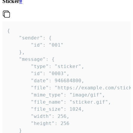
Sticker
#
{

	"sender": {

		"id": "001"

	},

	"message": {

		"type": "sticker",

		"id": "0003",

		"date": 946684800,

		"file": "https://example.com/sticker.gif",

		"mime_type": "image/gif",

		"file_name": "sticker.gif",

		"file_size": 1024,

		"width": 256,

		"height": 256

	}
