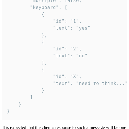
		"multiple": false,

		"keyboard": [

			{

				"id": "1",

				"text": "yes"

			},

			{

				"id": "2",

				"text": "no"

			},

			{

				"id": "X",

				"text": "need to think..."

			}

		]

	}

}
It is expected that the client's response to such a message will be one