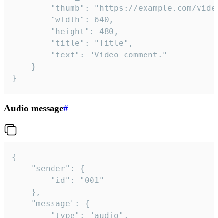
		"thumb": "https://example.com/video_thumb.png",

		"width": 640,

		"height": 480,

		"title": "Title",

		"text": "Video comment."

	}

}
Audio message
#
{

	"sender": {

		"id": "001"

	},

	"message": {

		"type": "audio",
