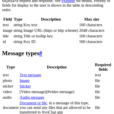
request and response. See
example
for details. Priority of
keyboard
fields for display to the user is shown in the table in descending
order.
Field
Type
Description
Max size
text
string
Key text
100 characters
image
string
Image URL (https or http scheme)
2048 characters
title
string
Title or tooltip key
100 characters
id
string
Key ID
500 characters
Message types
#
Required
Type
Description
fields
text
Text message
text
photo
Image
file
sticker
Sticker
file
video
[Video message](#video message)
file
audio
Audio message
file
Document or file
, in a message of this type,
document
you can send any files that are allowed to be
file
transferred to JivoChat app