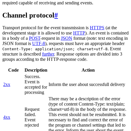
required capable of receiving and sending events.
Channel protocol
#
Transport protocol for the event transmission is
HTTPS
(at the
development stage it is allowed to use
HTTP
). An event is contained
in a body of a
POST
-request in
JSON
format (note: text encoding in
JSON format is
UTF-8
), requests must have an appropriate header
. Event
Content-Type: application/json; charset=utf-8
structure is described
further
. Response options are divided into 3
groups according to the HTTP-response code.
Code
Description
Action
Success.
Event is
2xx
Inform the user about successfull delivery
accepted for
processing
There may be a description of the error
(type of content Content-Type: text/plain;
Request
charset=utf-8) in the body of the response.
failed.
This event should not be resubmitted. It is
4xx
Event
necessary to find and correct the error of
rejected
the program or channel settings that led to
the error. Inform the user about the event