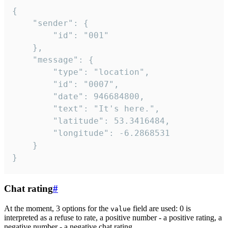
{

	"sender": {

		"id": "001"

	},

	"message": {

		"type": "location",

		"id": "0007",

		"date": 946684800,

		"text": "It's here.",

		"latitude": 53.3416484,

		"longitude": -6.2868531

	}

}
Chat rating
#
At the moment, 3 options for the
field are used: 0 is
value
interpreted as a refuse to rate, a positive number - a positive rating, a
negative number - a negative chat rating.