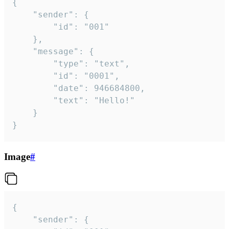
{

	"sender": {

		"id": "001"

	},

	"message": {

		"type": "text",

		"id": "0001",

		"date": 946684800,

		"text": "Hello!"

	}

}
Image
#
{

	"sender": {
