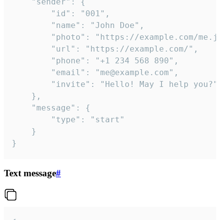
	"sender": {

		"id": "001",

		"name": "John Doe",

		"photo": "https://example.com/me.jpg",

		"url": "https://example.com/",

		"phone": "+1 234 568 890",

		"email": "me@example.com",

		"invite": "Hello! May I help you?"

	},

	"message": {

		"type": "start"

	}

}
Text message
#