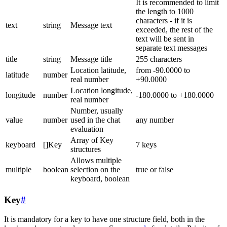
It is recommended to limit
the length to 1000
characters - if it is
text
string
Message text
exceeded, the rest of the
text will be sent in
separate text messages
title
string
Message title
255 characters
Location latitude,
from -90.0000 to
latitude
number
real number
+90.0000
Location longitude,
longitude
number
-180.0000 to +180.0000
real number
Number, usually
value
number
used in the chat
any number
evaluation
Array of Key
keyboard
[]Key
7 keys
structures
Allows multiple
multiple
boolean
selection on the
true or false
keyboard, boolean
Key
#
It is mandatory for a key to have one structure field, both in the