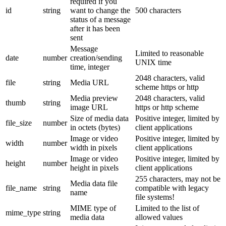
required if you
id
string
want to change the
500 characters
status of a message
after it has been
sent
Message
Limited to reasonable
date
number
creation/sending
UNIX time
time, integer
2048 characters, valid
file
string
Media URL
scheme https or http
Media preview
2048 characters, valid
thumb
string
image URL
https or http scheme
Size of media data
Positive integer, limited by
file_size
number
in octets (bytes)
client applications
Image or video
Positive integer, limited by
width
number
width in pixels
client applications
Image or video
Positive integer, limited by
height
number
height in pixels
client applications
255 characters, may not be
Media data file
file_name
string
compatible with legacy
name
file systems!
MIME type of
Limited to the list of
mime_type
string
media data
allowed values