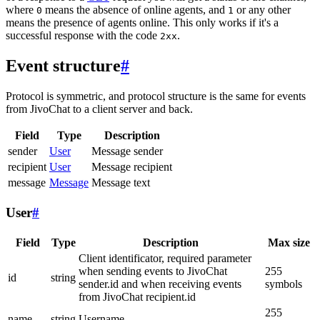
where
means the absence of online agents, and
or any other
0
1
means the presence of agents online. This only works if it's a
successful response with the code
.
2xx
Event structure
#
Protocol is symmetric, and protocol structure is the same for events
from JivoChat to a client server and back.
Field
Type
Description
sender
User
Message sender
recipient
User
Message recipient
message
Message
Message text
User
#
Field
Type
Description
Max size
Client identificator, required parameter
when sending events to JivoChat
255
id
string
sender.id and when receiving events
symbols
from JivoChat recipient.id
255
name
string
Username