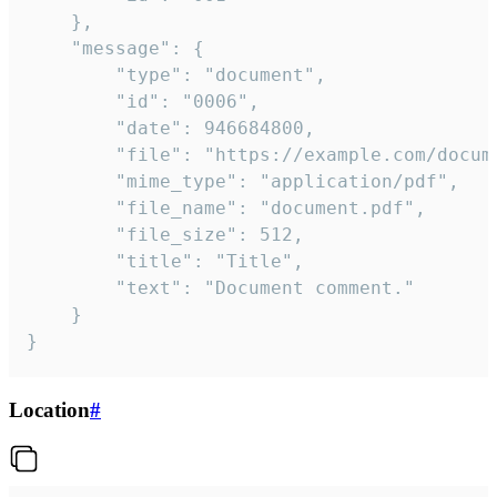
	},

	"message": {

		"type": "document",

		"id": "0006",

		"date": 946684800,

		"file": "https://example.com/document.pdf",

		"mime_type": "application/pdf",

		"file_name": "document.pdf",

		"file_size": 512,

		"title": "Title",

		"text": "Document comment."

	}

}
Location
#