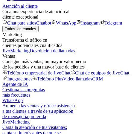
Atención al cliente
Crea una experiencia de atención al
cliente excepcional
Chat para sitios
Chatbot
WhatsApp
Instagram
Telegram
Todos los canales
Marketing
Transforma el tráfico en
clientes potenciales cualificados
JivoMarketing
Devolución de llamadas
Ventas
Consigue más ventas, un mayor valor medio
de los pedidos y una mayor base de clientes
Teléfono empresarial de JivoChat
Chat de equipos de JivoChat
Integraciones
Teléfono Plus
Video llamadas
CRM
Agente de IA
Gestiona las preguntas
más frecuentes
WhatsApp
Aumenta las ventas y ofrece asistencia
a tus clientes a través de su aplicación
de mensajería preferida
JivoMarketing
Capta la atención de tus visitantes:
capta su interés antes de que se