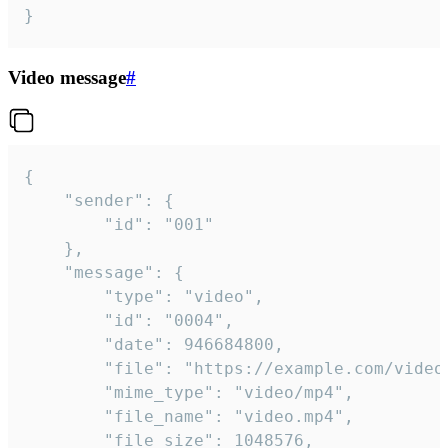
}
Video message
#
{

	"sender": {

		"id": "001"

	},

	"message": {

		"type": "video",

		"id": "0004",

		"date": 946684800,

		"file": "https://example.com/video.mp4",

		"mime_type": "video/mp4",

		"file_name": "video.mp4",

		"file_size": 1048576,
