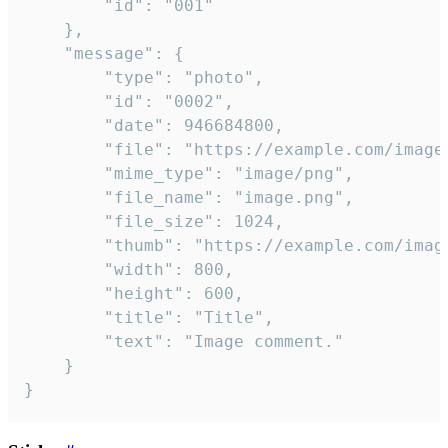
		"id": "001"

	},

	"message": {

		"type": "photo",

		"id": "0002",

		"date": 946684800,

		"file": "https://example.com/image.png",

		"mime_type": "image/png",

		"file_name": "image.png",

		"file_size": 1024,

		"thumb": "https://example.com/image_thumb.png",

		"width": 800,

		"height": 600,

		"title": "Title",

		"text": "Image comment."

	}

}