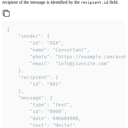
recipient of the message is identified by the
field.
recipient.id
{

	"sender": {

		"id": "XXX",

		"name": "Consultant",

		"photo": "https://example.com/avatar.png",

		"email": "info@jivosite.com"

	},

	"recipient": {

		"id": "001"

	},

	"message": {

		"type": "text",

		"id": "0000",

		"date": 946684800,

		"text": "Hello!"
