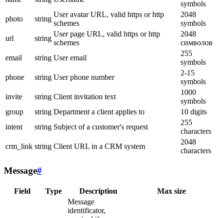
symbols
User avatar URL, valid https or http
2048
photo
string
schemes
symbols
User page URL, valid https or http
2048
url
string
schemes
символов
255
email
string
User email
symbols
2-15
phone
string
User phone number
symbols
1000
invite
string
Client invitation text
symbols
group
string
Department a client applies to
10 digits
255
intent
string
Subject of a customer's request
characters
2048
crm_link
string
Client URL in a CRM system
characters
Message
#
Field
Type
Description
Max size
Message
identificator,